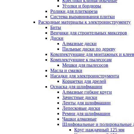
Крестики клинья обычные
Уголки и бордюры
Ролики для плиткореза
Система выравнивания плитки
Расходные материалы к электроинструменту
Биты
Венчики для строительных миксеров
Диски
Алмазные диски
Пильные диски по дереву
Комлпектующие для монтажных и клеев
Комплектующие к пылесосам
Мешки для пылесосов
Масла и смазки
Насадки для электроинструмента
Корщетки для дрелей
Оснаска для шлифмашин
Алмазные гибкие круги
Зачистные диски
Ленты для шлифмашин
Лепесковые диски
Ремни для шлифмашин
Чашки алмазные
Шлифовальные и полировальные 
Круг наждачный 125 мм