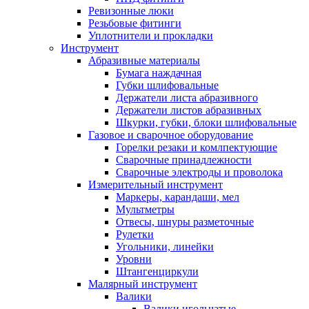
Ревизонные люки
Резьбовые фитинги
Уплотнители и прокладки
Инструмент
Абразивные материалы
Бумага наждачная
Губки шлифовальные
Держатели листа абразивного
Держатели листов абразивных
Шкурки, губки, блоки шлифовальные
Газовое и сварочное оборудование
Горелки резаки и комлпектующие
Сварочные принадлежности
Сварочные электроды и проволока
Измерительный инструмент
Маркеры, карандаши, мел
Мультметры
Отвесы, шнуры разметочные
Рулетки
Угольники, линейки
Уровни
Штангенциркули
Малярный инструмент
Валики
Валики игольчатые