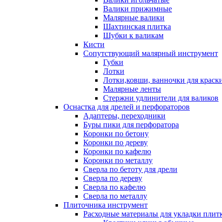
Валики прижимные
Малярные валики
Шахтинская плитка
Шубки к валикам
Кисти
Сопутствующий малярный инструмент
Губки
Лотки
Лотки,ковши, ванночки для краск
Малярные ленты
Стержни удлинители для валиков
Оснастка для дрелей и перфораторов
Адаптеры, переходники
Буры пики для перфоратора
Коронки по бетону
Коронки по дереву
Коронки по кафелю
Коронки по металлу
Сверла по бетоту для дрели
Сверла по дереву
Сверла по кафелю
Сверла по металлу
Плиточника инструмент
Расходные материалы для укладки плит