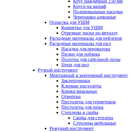
Круг наждачный 150 мм
Круги на жираф
Полировальные насадки
Черепашки алмазные
Оснастка для УШМ
Корщетки для УШМ
Отрезные диски по металлу
Расходные материалы для нейлеров
Расходные материалы для пил
Насадки для реноватора
Пилки для лобзика
Полотна для сабельной пилы
Цепи для пил
Ручной инструмент
Монтажный и крепежный инструмент
Заклепочники
Клеевые пистолеты
Крюки вязальные
Отвертки
Пистолеты для герметиков
Пистолеты для пены
Степлеры и скобы
Скобы для степлера
Степлеры мебельные
Режущий инструмент