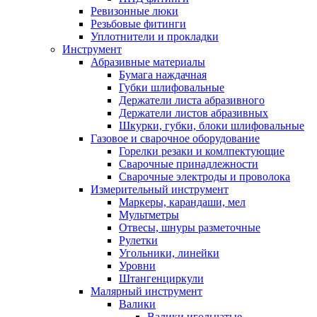
Ревизонные люки
Резьбовые фитинги
Уплотнители и прокладки
Инструмент
Абразивные материалы
Бумага наждачная
Губки шлифовальные
Держатели листа абразивного
Держатели листов абразивных
Шкурки, губки, блоки шлифовальные
Газовое и сварочное оборудование
Горелки резаки и комлпектующие
Сварочные принадлежности
Сварочные электроды и проволока
Измерительный инструмент
Маркеры, карандаши, мел
Мультметры
Отвесы, шнуры разметочные
Рулетки
Угольники, линейки
Уровни
Штангенциркули
Малярный инструмент
Валики
Валики игольчатые