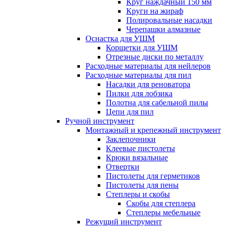
Круг наждачный 150 мм
Круги на жираф
Полировальные насадки
Черепашки алмазные
Оснастка для УШМ
Корщетки для УШМ
Отрезные диски по металлу
Расходные материалы для нейлеров
Расходные материалы для пил
Насадки для реноватора
Пилки для лобзика
Полотна для сабельной пилы
Цепи для пил
Ручной инструмент
Монтажный и крепежный инструмент
Заклепочники
Клеевые пистолеты
Крюки вязальные
Отвертки
Пистолеты для герметиков
Пистолеты для пены
Степлеры и скобы
Скобы для степлера
Степлеры мебельные
Режущий инструмент