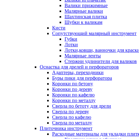
Валики прижимные
Малярные валики
Шахтинская плитка
Шубки к валикам
Кисти
Сопутствующий малярный инструмент
Губки
Лотки
Лотки,ковши, ванночки для краск
Малярные ленты
Стержни удлинители для валиков
Оснастка для дрелей и перфораторов
Адаптеры, переходники
Буры пики для перфоратора
Коронки по бетону
Коронки по дереву
Коронки по кафелю
Коронки по металлу
Сверла по бетоту для дрели
Сверла по дереву
Сверла по кафелю
Сверла по металлу
Плиточника инструмент
Расходные материалы для укладки плит