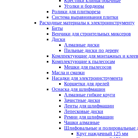
Крестики клинья обычные
Уголки и бордюры
Ролики для плиткореза
Система выравнивания плитки
Расходные материалы к электроинструменту
Биты
Венчики для строительных миксеров
Диски
Алмазные диски
Пильные диски по дереву
Комлпектующие для монтажных и клеев
Комплектующие к пылесосам
Мешки для пылесосов
Масла и смазки
Насадки для электроинструмента
Корщетки для дрелей
Оснаска для шлифмашин
Алмазные гибкие круги
Зачистные диски
Ленты для шлифмашин
Лепесковые диски
Ремни для шлифмашин
Чашки алмазные
Шлифовальные и полировальные 
Круг наждачный 125 мм