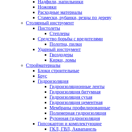
Надфили, напильники
Ножовки
Расходные материалы
Стамески, рубанки, резцы по дереву
Столярный инструмент
Пистолеты
Степлеры
Средство борьбы с вредителями
Полотна, пилки
Ударный инструмент
Гвоздодеры
Кирки, ломы
Стройматериалы
Блоки строительные
Брус
Гидроизоляция
Гидроизоляционные ленты
Гидроизоляция битумная
Гидроизоляция сухая
Гидроизоляция цементная
Мембраны профилированные
Полимерная гидроизоляция
Рулонная гидроизоляция
Гипсокартон и комплектующие
ГКЛ, ГВЛ, Аквапанель