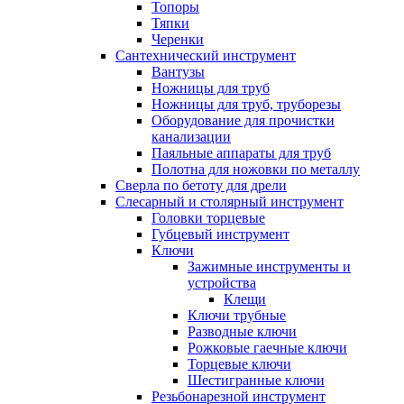
Топоры
Тяпки
Черенки
Сантехнический инструмент
Вантузы
Ножницы для труб
Ножницы для труб, труборезы
Оборудование для прочистки
канализации
Паяльные аппараты для труб
Полотна для ножовки по металлу
Сверла по бетоту для дрели
Слесарный и столярный инструмент
Головки торцевые
Губцевый инструмент
Ключи
Зажимные инструменты и
устройства
Клещи
Ключи трубные
Разводные ключи
Рожковые гаечные ключи
Торцевые ключи
Шестигранные ключи
Резьбонарезной инструмент