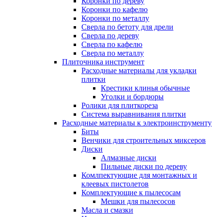
Коронки по дереву
Коронки по кафелю
Коронки по металлу
Сверла по бетоту для дрели
Сверла по дереву
Сверла по кафелю
Сверла по металлу
Плиточника инструмент
Расходные материалы для укладки
плитки
Крестики клинья обычные
Уголки и бордюры
Ролики для плиткореза
Система выравнивания плитки
Расходные материалы к электроинструменту
Биты
Венчики для строительных миксеров
Диски
Алмазные диски
Пильные диски по дереву
Комлпектующие для монтажных и
клеевых пистолетов
Комплектующие к пылесосам
Мешки для пылесосов
Масла и смазки