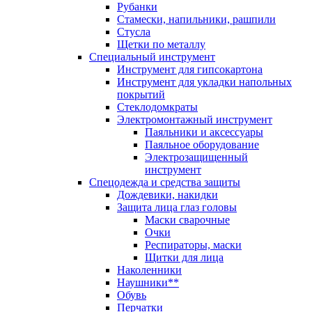
Рубанки
Стамески, напильники, рашпили
Стусла
Щетки по металлу
Специальный инструмент
Инструмент для гипсокартона
Инструмент для укладки напольных
покрытий
Стеклодомкраты
Электромонтажный инструмент
Паяльники и аксессуары
Паяльное оборудование
Электрозащищенный
инструмент
Спецодежда и средства защиты
Дождевики, накидки
Защита лица глаз головы
Маски сварочные
Очки
Респираторы, маски
Щитки для лица
Наколенники
Наушники**
Обувь
Перчатки