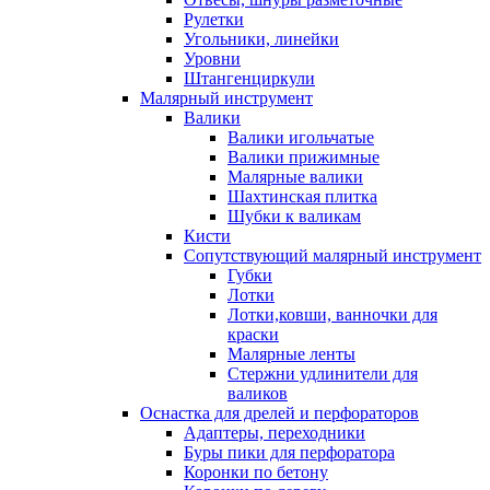
Рулетки
Угольники, линейки
Уровни
Штангенциркули
Малярный инструмент
Валики
Валики игольчатые
Валики прижимные
Малярные валики
Шахтинская плитка
Шубки к валикам
Кисти
Сопутствующий малярный инструмент
Губки
Лотки
Лотки,ковши, ванночки для
краски
Малярные ленты
Стержни удлинители для
валиков
Оснастка для дрелей и перфораторов
Адаптеры, переходники
Буры пики для перфоратора
Коронки по бетону