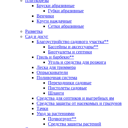
Плиткорезы
Бруски абразивные
Губки абразивные
Венчики
Круги наждачные
Сетки абразивные
Разметка
Сад и досуг
Благоустройство садового участка**
Бассейны и аксессуары**
Биотуалеты и септики
Гриль и барбекю**
Уголь и средства для розжига
Леска для триммера
Опрыскиватели
Поливочная система
Переходники садовые
Пистолеты садовые
Шланги
Средства для септиков и выгребных ям
Средства защиты от насекомых и грызунов
Тачки
Уход за растениями
Почвогрунт**
Средства защиты растений