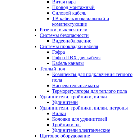
Витая пара
Провод монтажный
Силовой кабель
ТВ кабель коаксиальный и
комлпектующие
Розетки, выключатели
Системы безопасности
Видеонаблюдение
Системы прокладки кабеля
Гофра
Гофра ПВХ для кабеля
Кабель каналы
Теплый пол
Комлпекты для подключения теплого
пола
Нагревательные маты
Терморегуляторы для теплого пола
Удлиннители, тройники, вилки
Удлинители
Удлиннители, тройники, вилки, патроны
Вилки
Колодки для удлинителей
Тройники эл.
Удлинители электрические
Щитовое оборудование