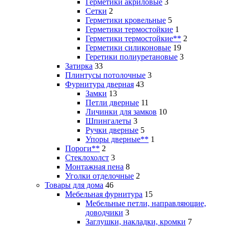
Герметики акриловые
3
Сетки
2
Герметики кровельные
5
Герметики термостойкие
1
Герметики термостойкие**
2
Герметики силиконовые
19
Геретики полиуретановые
3
Затирка
33
Плинтусы потолочные
3
Фурнитура дверная
43
Замки
13
Петли дверные
11
Личинки для замков
10
Шпингалеты
3
Ручки дверные
5
Упоры дверные**
1
Пороги**
2
Стеклохолст
3
Монтажная пена
8
Уголки отделочные
2
Товары для дома
46
Мебельная фурнитура
15
Мебельные петли, направляющие,
доводчики
3
Заглушки, накладки, кромки
7