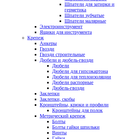
Шпатели для затирки и
герметика
Шпатели зубчатые
Шпатели малярные
Электроинструмент
Ящики для инструмента
Крепеж
Анкеры
Гвозди
Гвозди строительные
Дюбели и дюбель-гвозди
Дюбели
Дюбели для гипсокартона
Дюбели для теплоизоляции
Дюбели распорные
Дюбель-гвозди
Заклепки
Заклепки, скобы
Кронштейны, крюки и профили
Кронштейны для полок
Метрический крепеж
Болты
Болты гайки шпильки
Винты
Гайки