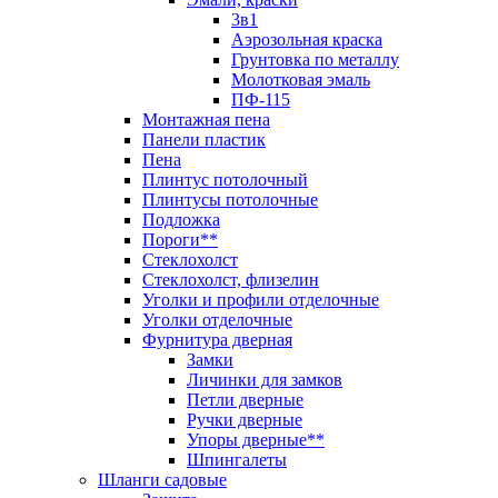
3в1
Аэрозольная краска
Грунтовка по металлу
Молотковая эмаль
ПФ-115
Монтажная пена
Панели пластик
Пена
Плинтус потолочный
Плинтусы потолочные
Подложка
Пороги**
Стеклохолст
Стеклохолст, флизелин
Уголки и профили отделочные
Уголки отделочные
Фурнитура дверная
Замки
Личинки для замков
Петли дверные
Ручки дверные
Упоры дверные**
Шпингалеты
Шланги садовые