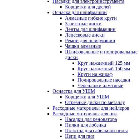
Насадки для электроинструмента
Корщетки для дрелей
Оснаска для шлифмашин
Алмазные гибкие круги
Зачистные диски
Ленты для шлифмашин
Лепесковые диски
Ремни для шлифмашин
Чашки алмазные
Шлифовальные и полировальные
диски
Круг наждачный 125 мм
Круг наждачный 150 мм
Круги на жираф
Полировальные насадки
Черепашки алмазные
Оснастка для УШМ
Корщетки для УШМ
Отрезные диски по металлу
Расходные материалы для нейлеров
Расходные материалы для пил
Насадки для реноватора
Пилки для лобзика
Полотна для сабельной пилы
Цепи для пил