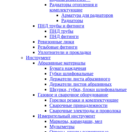
Радиаторы отопления и
комплектующие
Арматура для радиаторов
Радиаторы
ПНД трубы и фитинги
ПНД трубы
ПНД фитинги
Ревизонные люки
Резьбовые фитинги
Уплотнители и прокладки
Инструмент
Абразивные материалы
Бумага наждачная
Губки шлифовальные
Держатели листа абразивного
Держатели листов абразивных
Шкурки, губки, блоки шлифовальные
Газовое и сварочное оборудование
Горелки резаки и комлпектующие
Сварочные принадлежности
Сварочные электроды и проволока
Измерительный инструмент
Маркеры, карандаши, мел
Мультметры
Отвесы, шнуры разметочные