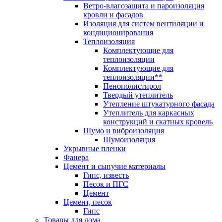
Ветро-влагозащита и пароизоляция
кровли и фасадов
Изоляция для систем вентиляции и
кондиционирования
Теплоизоляция
Комплектующие для
теплоизоляции
Комплектующие для
теплоизоляции**
Пенополистирол
Твердый утеплитель
Утепление штукатурного фасада
Утеплитель для каркасных
конструкций и скатных кровель
Шумо и виброизоляция
Шумоизоляция
Укрывные пленки
Фанера
Цемент и сыпучие материалы
Гипс, известь
Песок и ПГС
Цемент
Цемент, песок
Гипс
Товары для дома