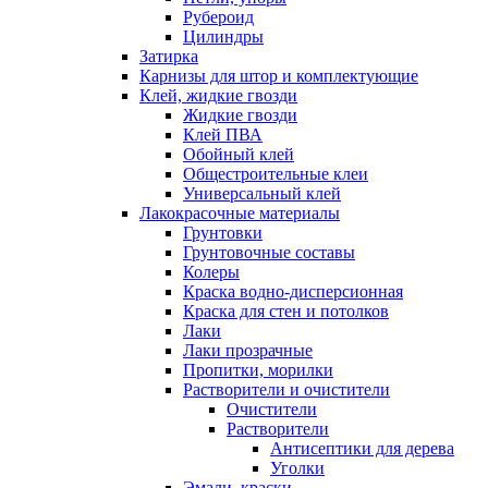
Рубероид
Цилиндры
Затирка
Карнизы для штор и комплектующие
Клей, жидкие гвозди
Жидкие гвозди
Клей ПВА
Обойный клей
Общестроительные клеи
Универсальный клей
Лакокрасочные материалы
Грунтовки
Грунтовочные составы
Колеры
Краска водно-дисперсионная
Краска для стен и потолков
Лаки
Лаки прозрачные
Пропитки, морилки
Растворители и очистители
Очистители
Растворители
Антисептики для дерева
Уголки
Эмали, краски