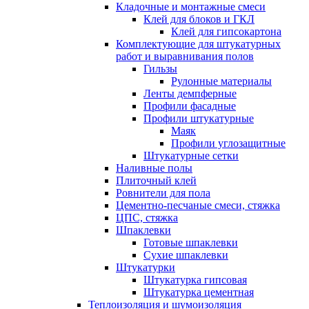
Кладочные и монтажные смеси
Клей для блоков и ГКЛ
Клей для гипсокартона
Комплектующие для штукатурных
работ и выравнивания полов
Гильзы
Рулонные материалы
Ленты демпферные
Профили фасадные
Профили штукатурные
Маяк
Профили углозащитные
Штукатурные сетки
Наливные полы
Плиточный клей
Ровнители для пола
Цементно-песчаные смеси, стяжка
ЦПС, стяжка
Шпаклевки
Готовые шпаклевки
Сухие шпаклевки
Штукатурки
Штукатурка гипсовая
Штукатурка цементная
Теплоизоляция и шумоизоляция