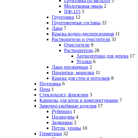
Грунтовка по металлу
1
Молотковая эмаль
2
ПФ-115
5
Грунтовки
12
Грунтовочные составы
22
Лаки
7
Краска водно-дисперсионная
11
Растворители и очистители
31
Очистители
9
Растворители
28
Антисептики для дерева
17
Уголки
6
Лаки прозрачные
2
Пропитки, морилки
11
Краска для стен и потолков
8
Подложка
6
Пена
1
Стеклохолст, флизелин
3
Карнизы для штор и комплектующие
7
Замочно-скобяные изделия
17
Рубероид
1
Цилиндры
4
Задвижки
2
Петли, упоры
10
Герметики
32