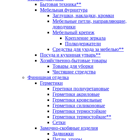
Бытовая техника**
Мебельная фурнитура
Заглушки, накладки, кромки
Мебельные петли, направляющие,
доводчики
Мебельный крепеж
Крепление зеркала
Полкодержатели
Средства для ухода за мебелью**
Посуда и кухонная утварь**
Хозяйственно-бытовые товары
Товары для уборки
Чистящие стредства
Финишная отделка
Герметики
Геретики полиуретановые
Герметики акриловые
Герметики кровельные
Герметики силиконовые
Герметики термостойкие
Герметики термостойкие**
Сетки
Замочно-скобяные изделия
Задвижки
Петли, упоры