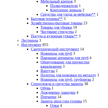
Мебельный крепеж
3
Полкодержатели
1
Крепление зеркала
2
Средства для ухода за мебелью**
1
Бытовая техника**
3
Хозяйственно-бытовые товары
23
Товары для уборки
19
Чистящие стредства
2
Посуда и кухонная утварь**
3
Лестницы
3
Инструмент
855
Сантехнический инструмент
14
Ножницы для труб
3
Паяльные аппараты для труб
4
Оборудование для прочистки
канализации
3
Вантузы
2
Полотна для ножовки по металлу
3
Ножницы для труб, труборезы
2
Спецодежда и средства защиты
38
Обувь
1
Дождевики, накидки
4
Перчатки
14
Защита лица глаз головы
15
Очки
4