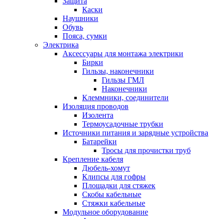
Защита
Каски
Наушники
Обувь
Пояса, сумки
Электрика
Аксессуары для монтажа электрики
Бирки
Гильзы, наконечники
Гильзы ГМЛ
Наконечники
Клеммники, соединители
Изоляция проводов
Изолента
Термоусадочные трубки
Источники питания и зарядные устройства
Батарейки
Тросы для прочистки труб
Крепление кабеля
Дюбель-хомут
Клипсы для гофры
Площадки для стяжек
Скобы кабельные
Стяжки кабельные
Модульное оборудование