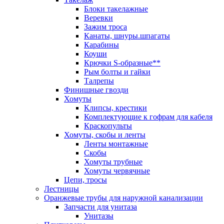
Блоки такелажные
Веревки
Зажим троса
Канаты, шнуры.шпагаты
Карабины
Коуши
Крючки S-образные**
Рым болты и гайки
Талрепы
Финишные гвозди
Хомуты
Клипсы, крестики
Комплектующие к гофрам для кабеля
Краскопульты
Хомуты, скобы и ленты
Ленты монтажные
Скобы
Хомуты трубные
Хомуты червячные
Цепи, тросы
Лестницы
Оранжевые трубы для наружной канализации
Запчасти для унитаза
Унитазы