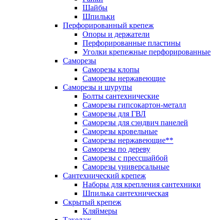
Шайбы
Шпильки
Перфорированный крепеж
Опоры и держатели
Перфорированные пластины
Уголки крепежные перфорированные
Саморезы
Саморезы клопы
Саморезы нержавеющие
Саморезы и шурупы
Болты сантехнические
Саморезы гипсокартон-металл
Саморезы для ГВЛ
Саморезы для сэндвич панелей
Саморезы кровельные
Саморезы нержавеющие**
Саморезы по дереву
Саморезы с прессшайбой
Саморезы универсальные
Сантехнический крепеж
Наборы для крепления сантехники
Шпилька сантехническая
Скрытый крепеж
Кляймеры
Такелаж