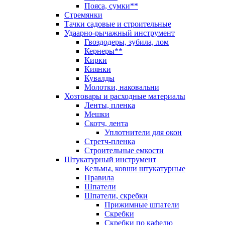
Пояса, сумки**
Стремянки
Тачки садовые и строительные
Удаарно-рычажный инструмент
Гвоздодеры, зубила, лом
Кернеры**
Кирки
Киянки
Кувалды
Молотки, наковальни
Хозтовары и расходные материалы
Ленты, пленка
Мешки
Скотч, лента
Уплотнители для окон
Стретч-пленка
Строительные емкости
Штукатурный инструмент
Кельмы, ковши штукатурные
Правила
Шпатели
Шпатели, скребки
Прижимные шпатели
Скребки
Скребки по кафелю