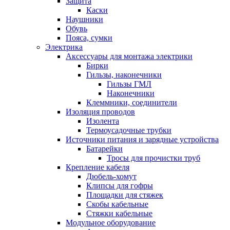
Защита
Каски
Наушники
Обувь
Пояса, сумки
Электрика
Аксессуары для монтажа электрики
Бирки
Гильзы, наконечники
Гильзы ГМЛ
Наконечники
Клеммники, соединители
Изоляция проводов
Изолента
Термоусадочные трубки
Источники питания и зарядные устройства
Батарейки
Тросы для прочистки труб
Крепление кабеля
Дюбель-хомут
Клипсы для гофры
Площадки для стяжек
Скобы кабельные
Стяжки кабельные
Модульное оборудование