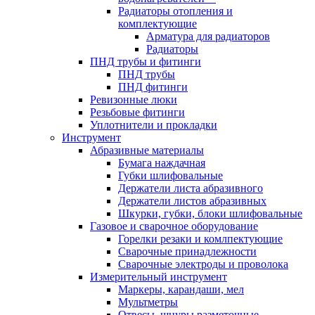
Радиаторы отопления и
комплектующие
Арматура для радиаторов
Радиаторы
ПНД трубы и фитинги
ПНД трубы
ПНД фитинги
Ревизонные люки
Резьбовые фитинги
Уплотнители и прокладки
Инструмент
Абразивные материалы
Бумага наждачная
Губки шлифовальные
Держатели листа абразивного
Держатели листов абразивных
Шкурки, губки, блоки шлифовальные
Газовое и сварочное оборудование
Горелки резаки и комлпектующие
Сварочные принадлежности
Сварочные электроды и проволока
Измерительный инструмент
Маркеры, карандаши, мел
Мультметры
Отвесы, шнуры разметочные