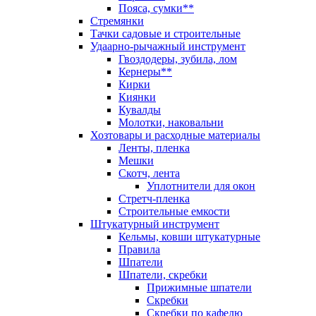
Пояса, сумки**
Стремянки
Тачки садовые и строительные
Удаарно-рычажный инструмент
Гвоздодеры, зубила, лом
Кернеры**
Кирки
Киянки
Кувалды
Молотки, наковальни
Хозтовары и расходные материалы
Ленты, пленка
Мешки
Скотч, лента
Уплотнители для окон
Стретч-пленка
Строительные емкости
Штукатурный инструмент
Кельмы, ковши штукатурные
Правила
Шпатели
Шпатели, скребки
Прижимные шпатели
Скребки
Скребки по кафелю