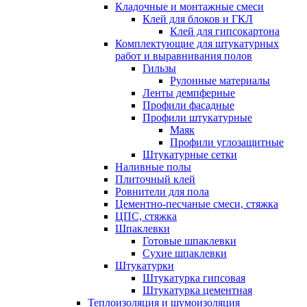
Кладочные и монтажные смеси
Клей для блоков и ГКЛ
Клей для гипсокартона
Комплектующие для штукатурных
работ и выравнивания полов
Гильзы
Рулонные материалы
Ленты демпферные
Профили фасадные
Профили штукатурные
Маяк
Профили углозащитные
Штукатурные сетки
Наливные полы
Плиточный клей
Ровнители для пола
Цементно-песчаные смеси, стяжка
ЦПС, стяжка
Шпаклевки
Готовые шпаклевки
Сухие шпаклевки
Штукатурки
Штукатурка гипсовая
Штукатурка цементная
Теплоизоляция и шумоизоляция