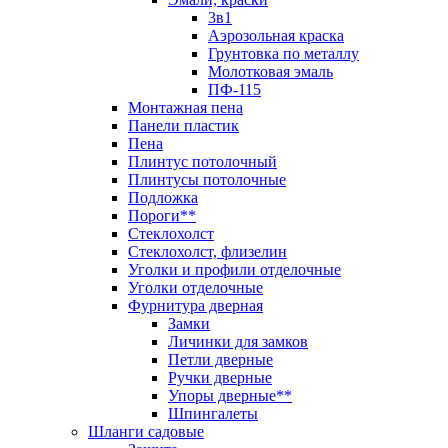
3в1
Аэрозольная краска
Грунтовка по металлу
Молотковая эмаль
ПФ-115
Монтажная пена
Панели пластик
Пена
Плинтус потолочный
Плинтусы потолочные
Подложка
Пороги**
Стеклохолст
Стеклохолст, флизелин
Уголки и профили отделочные
Уголки отделочные
Фурнитура дверная
Замки
Личинки для замков
Петли дверные
Ручки дверные
Упоры дверные**
Шпингалеты
Шланги садовые