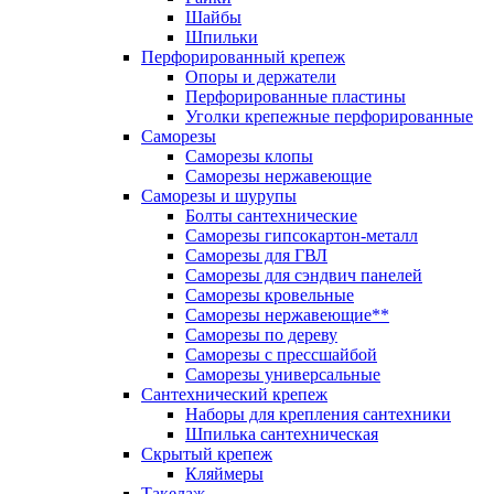
Шайбы
Шпильки
Перфорированный крепеж
Опоры и держатели
Перфорированные пластины
Уголки крепежные перфорированные
Саморезы
Саморезы клопы
Саморезы нержавеющие
Саморезы и шурупы
Болты сантехнические
Саморезы гипсокартон-металл
Саморезы для ГВЛ
Саморезы для сэндвич панелей
Саморезы кровельные
Саморезы нержавеющие**
Саморезы по дереву
Саморезы с прессшайбой
Саморезы универсальные
Сантехнический крепеж
Наборы для крепления сантехники
Шпилька сантехническая
Скрытый крепеж
Кляймеры
Такелаж