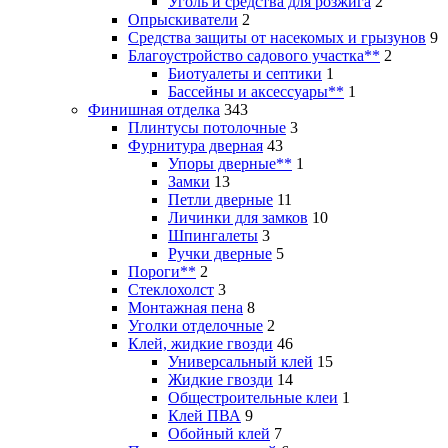
Уголь и средства для розжига
2
Опрыскиватели
2
Средства защиты от насекомых и грызунов
9
Благоустройство садового участка**
2
Биотуалеты и септики
1
Бассейны и аксессуары**
1
Финишная отделка
343
Плинтусы потолочные
3
Фурнитура дверная
43
Упоры дверные**
1
Замки
13
Петли дверные
11
Личинки для замков
10
Шпингалеты
3
Ручки дверные
5
Пороги**
2
Стеклохолст
3
Монтажная пена
8
Уголки отделочные
2
Клей, жидкие гвозди
46
Универсальный клей
15
Жидкие гвозди
14
Общестроительные клеи
1
Клей ПВА
9
Обойный клей
7