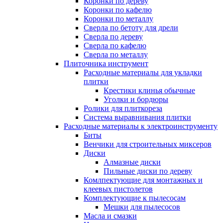
Коронки по дереву
Коронки по кафелю
Коронки по металлу
Сверла по бетоту для дрели
Сверла по дереву
Сверла по кафелю
Сверла по металлу
Плиточника инструмент
Расходные материалы для укладки
плитки
Крестики клинья обычные
Уголки и бордюры
Ролики для плиткореза
Система выравнивания плитки
Расходные материалы к электроинструменту
Биты
Венчики для строительных миксеров
Диски
Алмазные диски
Пильные диски по дереву
Комлпектующие для монтажных и
клеевых пистолетов
Комплектующие к пылесосам
Мешки для пылесосов
Масла и смазки