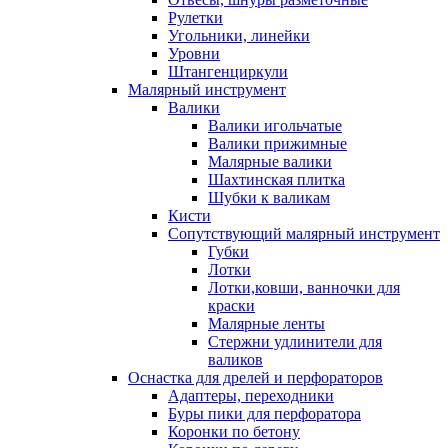
Рулетки
Угольники, линейки
Уровни
Штангенциркули
Малярный инструмент
Валики
Валики игольчатые
Валики прижимные
Малярные валики
Шахтинская плитка
Шубки к валикам
Кисти
Сопутствующий малярный инструмент
Губки
Лотки
Лотки,ковши, ванночки для
краски
Малярные ленты
Стержни удлинители для
валиков
Оснастка для дрелей и перфораторов
Адаптеры, переходники
Буры пики для перфоратора
Коронки по бетону