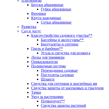
Плиткорезы
Бруски абразивные
Губки абразивные
Венчики
Круги наждачные
Сетки абразивные
Разметка
Сад и досуг
Благоустройство садового участка**
Бассейны и аксессуары**
Биотуалеты и септики
Гриль и барбекю**
Уголь и средства для розжига
Леска для триммера
Опрыскиватели
Поливочная система
Переходники садовые
Пистолеты садовые
Шланги
Средства для септиков и выгребных ям
Средства защиты от насекомых и грызунов
Тачки
Уход за растениями
Почвогрунт**
Средства защиты растений