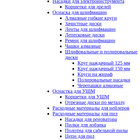
Насадки для электроинструмента
Корщетки для дрелей
Оснаска для шлифмашин
Алмазные гибкие круги
Зачистные диски
Ленты для шлифмашин
Лепесковые диски
Ремни для шлифмашин
Чашки алмазные
Шлифовальные и полировальные
диски
Круг наждачный 125 мм
Круг наждачный 150 мм
Круги на жираф
Полировальные насадки
Черепашки алмазные
Оснастка для УШМ
Корщетки для УШМ
Отрезные диски по металлу
Расходные материалы для нейлеров
Расходные материалы для пил
Насадки для реноватора
Пилки для лобзика
Полотна для сабельной пилы
Цепи для пил