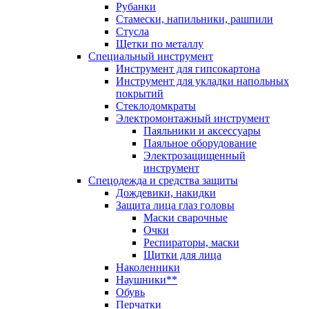
Рубанки
Стамески, напильники, рашпили
Стусла
Щетки по металлу
Специальный инструмент
Инструмент для гипсокартона
Инструмент для укладки напольных
покрытий
Стеклодомкраты
Электромонтажный инструмент
Паяльники и аксессуары
Паяльное оборудование
Электрозащищенный
инструмент
Спецодежда и средства защиты
Дождевики, накидки
Защита лица глаз головы
Маски сварочные
Очки
Респираторы, маски
Щитки для лица
Наколенники
Наушники**
Обувь
Перчатки