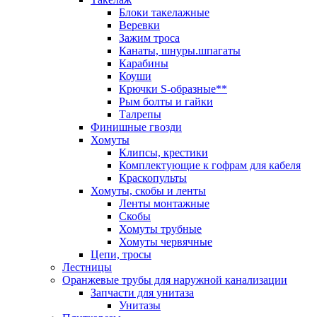
Блоки такелажные
Веревки
Зажим троса
Канаты, шнуры.шпагаты
Карабины
Коуши
Крючки S-образные**
Рым болты и гайки
Талрепы
Финишные гвозди
Хомуты
Клипсы, крестики
Комплектующие к гофрам для кабеля
Краскопульты
Хомуты, скобы и ленты
Ленты монтажные
Скобы
Хомуты трубные
Хомуты червячные
Цепи, тросы
Лестницы
Оранжевые трубы для наружной канализации
Запчасти для унитаза
Унитазы