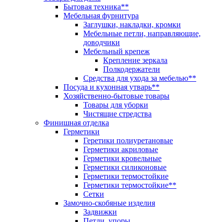
Бытовая техника**
Мебельная фурнитура
Заглушки, накладки, кромки
Мебельные петли, направляющие,
доводчики
Мебельный крепеж
Крепление зеркала
Полкодержатели
Средства для ухода за мебелью**
Посуда и кухонная утварь**
Хозяйственно-бытовые товары
Товары для уборки
Чистящие стредства
Финишная отделка
Герметики
Геретики полиуретановые
Герметики акриловые
Герметики кровельные
Герметики силиконовые
Герметики термостойкие
Герметики термостойкие**
Сетки
Замочно-скобяные изделия
Задвижки
Петли, упоры