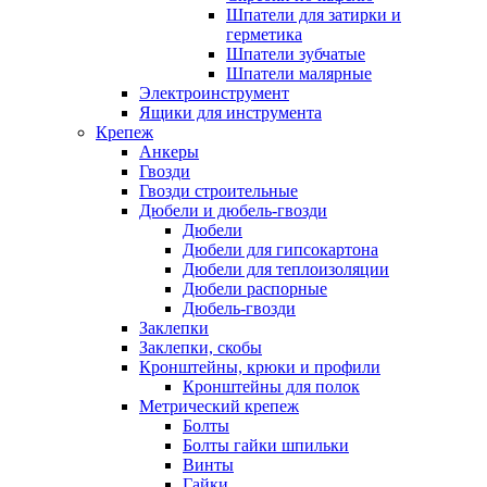
Шпатели для затирки и
герметика
Шпатели зубчатые
Шпатели малярные
Электроинструмент
Ящики для инструмента
Крепеж
Анкеры
Гвозди
Гвозди строительные
Дюбели и дюбель-гвозди
Дюбели
Дюбели для гипсокартона
Дюбели для теплоизоляции
Дюбели распорные
Дюбель-гвозди
Заклепки
Заклепки, скобы
Кронштейны, крюки и профили
Кронштейны для полок
Метрический крепеж
Болты
Болты гайки шпильки
Винты
Гайки