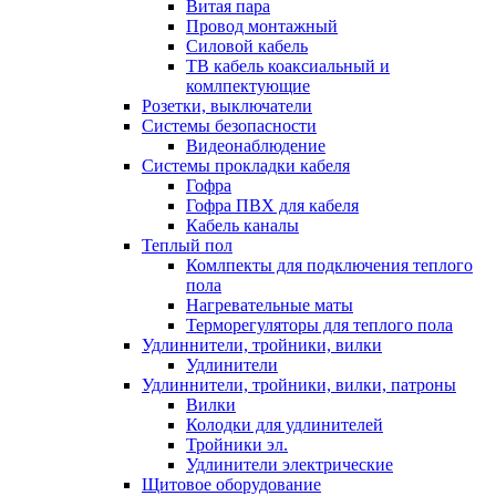
Витая пара
Провод монтажный
Силовой кабель
ТВ кабель коаксиальный и
комлпектующие
Розетки, выключатели
Системы безопасности
Видеонаблюдение
Системы прокладки кабеля
Гофра
Гофра ПВХ для кабеля
Кабель каналы
Теплый пол
Комлпекты для подключения теплого
пола
Нагревательные маты
Терморегуляторы для теплого пола
Удлиннители, тройники, вилки
Удлинители
Удлиннители, тройники, вилки, патроны
Вилки
Колодки для удлинителей
Тройники эл.
Удлинители электрические
Щитовое оборудование