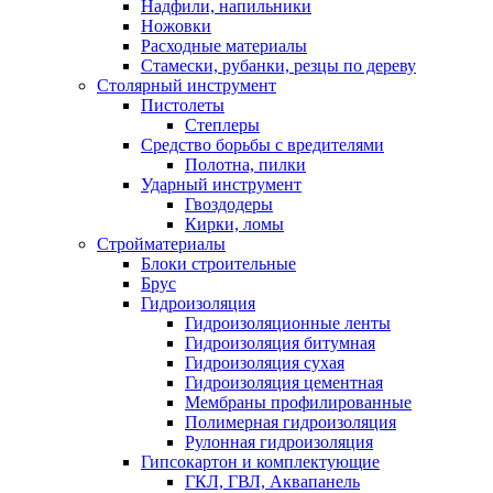
Надфили, напильники
Ножовки
Расходные материалы
Стамески, рубанки, резцы по дереву
Столярный инструмент
Пистолеты
Степлеры
Средство борьбы с вредителями
Полотна, пилки
Ударный инструмент
Гвоздодеры
Кирки, ломы
Стройматериалы
Блоки строительные
Брус
Гидроизоляция
Гидроизоляционные ленты
Гидроизоляция битумная
Гидроизоляция сухая
Гидроизоляция цементная
Мембраны профилированные
Полимерная гидроизоляция
Рулонная гидроизоляция
Гипсокартон и комплектующие
ГКЛ, ГВЛ, Аквапанель