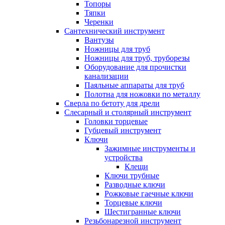
Топоры
Тяпки
Черенки
Сантехнический инструмент
Вантузы
Ножницы для труб
Ножницы для труб, труборезы
Оборудование для прочистки
канализации
Паяльные аппараты для труб
Полотна для ножовки по металлу
Сверла по бетоту для дрели
Слесарный и столярный инструмент
Головки торцевые
Губцевый инструмент
Ключи
Зажимные инструменты и
устройства
Клещи
Ключи трубные
Разводные ключи
Рожковые гаечные ключи
Торцевые ключи
Шестигранные ключи
Резьбонарезной инструмент