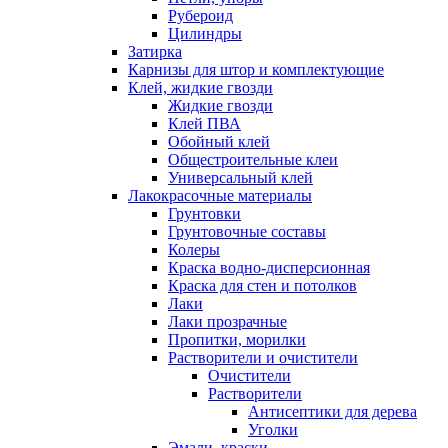
Рубероид
Цилиндры
Затирка
Карнизы для штор и комплектующие
Клей, жидкие гвозди
Жидкие гвозди
Клей ПВА
Обойный клей
Общестроительные клеи
Универсальный клей
Лакокрасочные материалы
Грунтовки
Грунтовочные составы
Колеры
Краска водно-дисперсионная
Краска для стен и потолков
Лаки
Лаки прозрачные
Пропитки, морилки
Растворители и очистители
Очистители
Растворители
Антисептики для дерева
Уголки
Эмали, краски