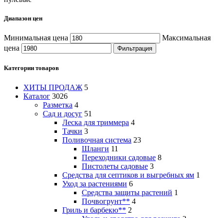
Диапазон цен
Минимальная цена
Максимальная
цена
Фильтрация
Категории товаров
ХИТЫ ПРОДАЖ
5
Каталог
3026
Разметка
4
Сад и досуг
51
Леска для триммера
4
Тачки
3
Поливочная система
23
Шланги
11
Переходники садовые
8
Пистолеты садовые
3
Средства для септиков и выгребных ям
1
Уход за растениями
6
Средства защиты растений
1
Почвогрунт**
4
Гриль и барбекю**
2