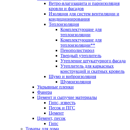
Ветро-влагозащита и пароизоляция
кровли и фасадов
Изоляция для систем вентиляции и
кондиционирования
Теплоизоляция
Комплектующие для
теплоизоляции
Комплектующие для
теплоизоляции**
Пенополистирол
Твердый утеплитель
Утепление штукатурного фасада
Утеплитель для каркасных
конструкций и скатных кровель
Шумо и виброизоляция
Шумоизоляция
Укрывные пленки
Фанера
Цемент и сыпучие материалы
Гипс, известь
Песок и ПГС
Цемент
Цемент, песок
Гипс
Товары для дома