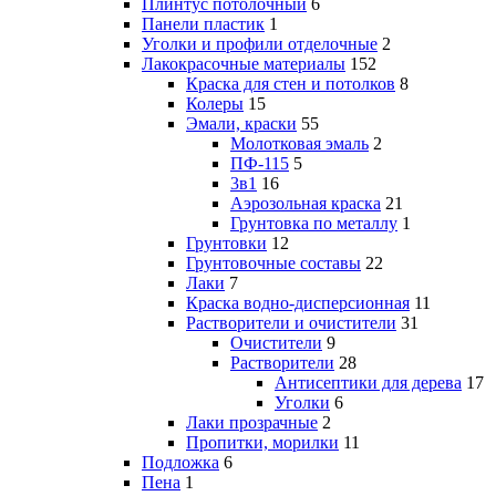
Плинтус потолочный
6
Панели пластик
1
Уголки и профили отделочные
2
Лакокрасочные материалы
152
Краска для стен и потолков
8
Колеры
15
Эмали, краски
55
Молотковая эмаль
2
ПФ-115
5
3в1
16
Аэрозольная краска
21
Грунтовка по металлу
1
Грунтовки
12
Грунтовочные составы
22
Лаки
7
Краска водно-дисперсионная
11
Растворители и очистители
31
Очистители
9
Растворители
28
Антисептики для дерева
17
Уголки
6
Лаки прозрачные
2
Пропитки, морилки
11
Подложка
6
Пена
1