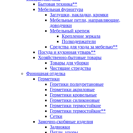
Бытовая техника**
Мебельная фурнитура
Заглушки, накладки, кромки
Мебельные петли, направляющие,
доводчики
Мебельный крепеж
Крепление зеркала
Полкодержатели
Средства для ухода за мебелью**
Посуда и кухонная утварь**
Хозяйственно-бытовые товары
Товары для уборки
Чистящие стредства
Финишная отделка
Герметики
Геретики полиуретановые
Герметики акриловые
Герметики кровельные
Герметики силиконовые
Герметики термостойкие
Герметики термостойкие**
Сетки
Замочно-скобяные изделия
Задвижки
Петли, упоры