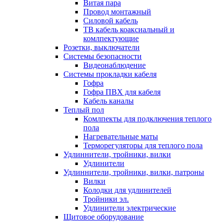
Витая пара
Провод монтажный
Силовой кабель
ТВ кабель коаксиальный и
комлпектующие
Розетки, выключатели
Системы безопасности
Видеонаблюдение
Системы прокладки кабеля
Гофра
Гофра ПВХ для кабеля
Кабель каналы
Теплый пол
Комлпекты для подключения теплого
пола
Нагревательные маты
Терморегуляторы для теплого пола
Удлиннители, тройники, вилки
Удлинители
Удлиннители, тройники, вилки, патроны
Вилки
Колодки для удлинителей
Тройники эл.
Удлинители электрические
Щитовое оборудование