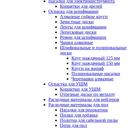
Насадки для электроинструмента
Корщетки для дрелей
Оснаска для шлифмашин
Алмазные гибкие круги
Зачистные диски
Ленты для шлифмашин
Лепесковые диски
Ремни для шлифмашин
Чашки алмазные
Шлифовальные и полировальные
диски
Круг наждачный 125 мм
Круг наждачный 150 мм
Круги на жираф
Полировальные насадки
Черепашки алмазные
Оснастка для УШМ
Корщетки для УШМ
Отрезные диски по металлу
Расходные материалы для нейлеров
Расходные материалы для пил
Насадки для реноватора
Пилки для лобзика
Полотна для сабельной пилы
Цепи для пил