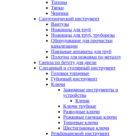
Топоры
Тяпки
Черенки
Сантехнический инструмент
Вантузы
Ножницы для труб
Ножницы для труб, труборезы
Оборудование для прочистки
канализации
Паяльные аппараты для труб
Полотна для ножовки по металлу
Сверла по бетоту для дрели
Слесарный и столярный инструмент
Головки торцевые
Губцевый инструмент
Ключи
Зажимные инструменты и
устройства
Клещи
Ключи трубные
Разводные ключи
Рожковые гаечные ключи
Торцевые ключи
Шестигранные ключи
Резьбонарезной инструмент