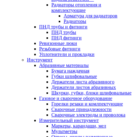
Радиаторы отопления и
комплектующие
Арматура для радиаторов
Радиаторы
ПНД трубы и фитинги
ПНД трубы
ПНД фитинги
Ревизонные люки
Резьбовые фитинги
Уплотнители и прокладки
Инструмент
Абразивные материалы
Бумага наждачная
Губки шлифовальные
Держатели листа абразивного
Держатели листов абразивных
Шкурки, губки, блоки шлифовальные
Газовое и сварочное оборудование
Горелки резаки и комлпектующие
Сварочные принадлежности
Сварочные электроды и проволока
Измерительный инструмент
Маркеры, карандаши, мел
Мультметры
Отвесы, шнуры разметочные