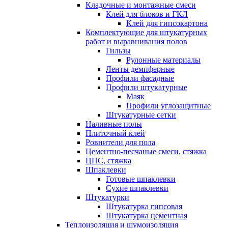
Кладочные и монтажные смеси
Клей для блоков и ГКЛ
Клей для гипсокартона
Комплектующие для штукатурных
работ и выравнивания полов
Гильзы
Рулонные материалы
Ленты демпферные
Профили фасадные
Профили штукатурные
Маяк
Профили углозащитные
Штукатурные сетки
Наливные полы
Плиточный клей
Ровнители для пола
Цементно-песчаные смеси, стяжка
ЦПС, стяжка
Шпаклевки
Готовые шпаклевки
Сухие шпаклевки
Штукатурки
Штукатурка гипсовая
Штукатурка цементная
Теплоизоляция и шумоизоляция