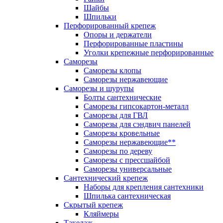
Шайбы
Шпильки
Перфорированный крепеж
Опоры и держатели
Перфорированные пластины
Уголки крепежные перфорированные
Саморезы
Саморезы клопы
Саморезы нержавеющие
Саморезы и шурупы
Болты сантехнические
Саморезы гипсокартон-металл
Саморезы для ГВЛ
Саморезы для сэндвич панелей
Саморезы кровельные
Саморезы нержавеющие**
Саморезы по дереву
Саморезы с прессшайбой
Саморезы универсальные
Сантехнический крепеж
Наборы для крепления сантехники
Шпилька сантехническая
Скрытый крепеж
Кляймеры
Такелаж