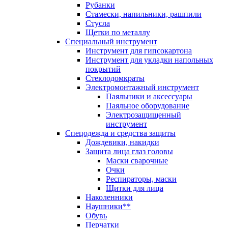
Рубанки
Стамески, напильники, рашпили
Стусла
Щетки по металлу
Специальный инструмент
Инструмент для гипсокартона
Инструмент для укладки напольных
покрытий
Стеклодомкраты
Электромонтажный инструмент
Паяльники и аксессуары
Паяльное оборудование
Электрозащищенный
инструмент
Спецодежда и средства защиты
Дождевики, накидки
Защита лица глаз головы
Маски сварочные
Очки
Респираторы, маски
Щитки для лица
Наколенники
Наушники**
Обувь
Перчатки