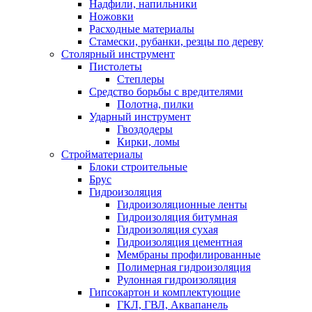
Надфили, напильники
Ножовки
Расходные материалы
Стамески, рубанки, резцы по дереву
Столярный инструмент
Пистолеты
Степлеры
Средство борьбы с вредителями
Полотна, пилки
Ударный инструмент
Гвоздодеры
Кирки, ломы
Стройматериалы
Блоки строительные
Брус
Гидроизоляция
Гидроизоляционные ленты
Гидроизоляция битумная
Гидроизоляция сухая
Гидроизоляция цементная
Мембраны профилированные
Полимерная гидроизоляция
Рулонная гидроизоляция
Гипсокартон и комплектующие
ГКЛ, ГВЛ, Аквапанель