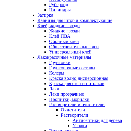
Рубероид
Цилиндры
Затирка
Карнизы для штор и комплектующие
Клей, жидкие гвозди
Жидкие гвозди
Клей ПВА
Обойный клей
Общестроительные клеи
Универсальный клей
Лакокрасочные материалы
Грунтовки
Грунтовочные составы
Колеры
Краска водно-дисперсионная
Краска для стен и потолков
Лаки
Лаки прозрачные
Пропитки, морилки
Растворители и очистители
Очистители
Растворители
Антисептики для дерева
Уголки
Эмали, краски