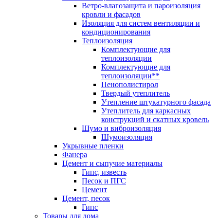
Ветро-влагозащита и пароизоляция
кровли и фасадов
Изоляция для систем вентиляции и
кондиционирования
Теплоизоляция
Комплектующие для
теплоизоляции
Комплектующие для
теплоизоляции**
Пенополистирол
Твердый утеплитель
Утепление штукатурного фасада
Утеплитель для каркасных
конструкций и скатных кровель
Шумо и виброизоляция
Шумоизоляция
Укрывные пленки
Фанера
Цемент и сыпучие материалы
Гипс, известь
Песок и ПГС
Цемент
Цемент, песок
Гипс
Товары для дома