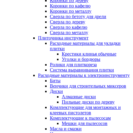
Коронки по дереву
Коронки по кафелю
Коронки по металлу
Сверла по бетоту для дрели
Сверла по дереву
Сверла по кафелю
Сверла по металлу
Плиточника инструмент
Расходные материалы для укладки
плитки
Крестики клинья обычные
Уголки и бордюры
Ролики для плиткореза
Система выравнивания плитки
Расходные материалы к электроинструменту
Биты
Венчики для строительных миксеров
Диски
Алмазные диски
Пильные диски по дереву
Комлпектующие для монтажных и
клеевых пистолетов
Комплектующие к пылесосам
Мешки для пылесосов
Масла и смазки