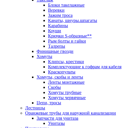
Блоки такелажные
Веревки
Зажим троса
Канаты, шнуры.шпагаты
Карабины
Коуши
Крючки S-образные**
Рым болты и гайки
Талрепы
Финишные гвозди
Хомуты
Клипсы, крестики
Комплектующие к гофрам для кабеля
Краскопульты
Хомуты, скобы и ленты
Ленты монтажные
Скобы
Хомуты трубные
Хомуты червячные
Цепи, тросы
Лестницы
Оранжевые трубы для наружной канализации
Запчасти для унитаза
Унитазы