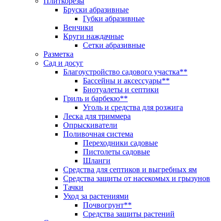
Плиткорезы
Бруски абразивные
Губки абразивные
Венчики
Круги наждачные
Сетки абразивные
Разметка
Сад и досуг
Благоустройство садового участка**
Бассейны и аксессуары**
Биотуалеты и септики
Гриль и барбекю**
Уголь и средства для розжига
Леска для триммера
Опрыскиватели
Поливочная система
Переходники садовые
Пистолеты садовые
Шланги
Средства для септиков и выгребных ям
Средства защиты от насекомых и грызунов
Тачки
Уход за растениями
Почвогрунт**
Средства защиты растений