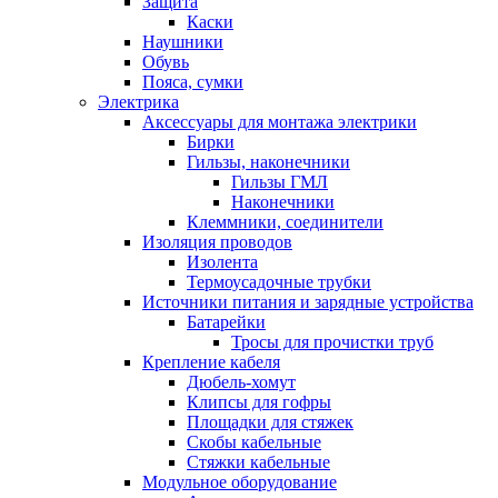
Защита
Каски
Наушники
Обувь
Пояса, сумки
Электрика
Аксессуары для монтажа электрики
Бирки
Гильзы, наконечники
Гильзы ГМЛ
Наконечники
Клеммники, соединители
Изоляция проводов
Изолента
Термоусадочные трубки
Источники питания и зарядные устройства
Батарейки
Тросы для прочистки труб
Крепление кабеля
Дюбель-хомут
Клипсы для гофры
Площадки для стяжек
Скобы кабельные
Стяжки кабельные
Модульное оборудование