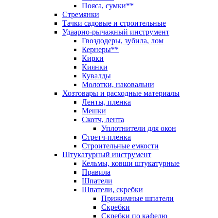
Пояса, сумки**
Стремянки
Тачки садовые и строительные
Удаарно-рычажный инструмент
Гвоздодеры, зубила, лом
Кернеры**
Кирки
Киянки
Кувалды
Молотки, наковальни
Хозтовары и расходные материалы
Ленты, пленка
Мешки
Скотч, лента
Уплотнители для окон
Стретч-пленка
Строительные емкости
Штукатурный инструмент
Кельмы, ковши штукатурные
Правила
Шпатели
Шпатели, скребки
Прижимные шпатели
Скребки
Скребки по кафелю