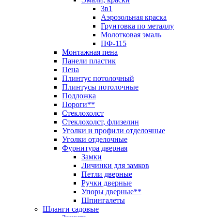
3в1
Аэрозольная краска
Грунтовка по металлу
Молотковая эмаль
ПФ-115
Монтажная пена
Панели пластик
Пена
Плинтус потолочный
Плинтусы потолочные
Подложка
Пороги**
Стеклохолст
Стеклохолст, флизелин
Уголки и профили отделочные
Уголки отделочные
Фурнитура дверная
Замки
Личинки для замков
Петли дверные
Ручки дверные
Упоры дверные**
Шпингалеты
Шланги садовые