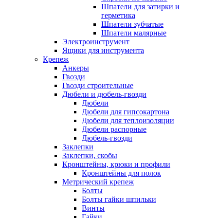
Шпатели для затирки и
герметика
Шпатели зубчатые
Шпатели малярные
Электроинструмент
Ящики для инструмента
Крепеж
Анкеры
Гвозди
Гвозди строительные
Дюбели и дюбель-гвозди
Дюбели
Дюбели для гипсокартона
Дюбели для теплоизоляции
Дюбели распорные
Дюбель-гвозди
Заклепки
Заклепки, скобы
Кронштейны, крюки и профили
Кронштейны для полок
Метрический крепеж
Болты
Болты гайки шпильки
Винты
Гайки