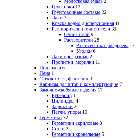
Молотковая эмаль
2
Грунтовки
12
Грунтовочные составы
22
Лаки
7
Краска водно-дисперсионная
11
Растворители и очистители
31
Очистители
9
Растворители
28
Антисептики для дерева
17
Уголки
6
Лаки прозрачные
2
Пропитки, морилки
11
Подложка
6
Пена
1
Стеклохолст, флизелин
3
Карнизы для штор и комплектующие
7
Замочно-скобяные изделия
17
Рубероид
1
Цилиндры
4
Задвижки
2
Петли, упоры
10
Герметики
32
Герметики акриловые
3
Сетки
2
Герметики кровельные
5