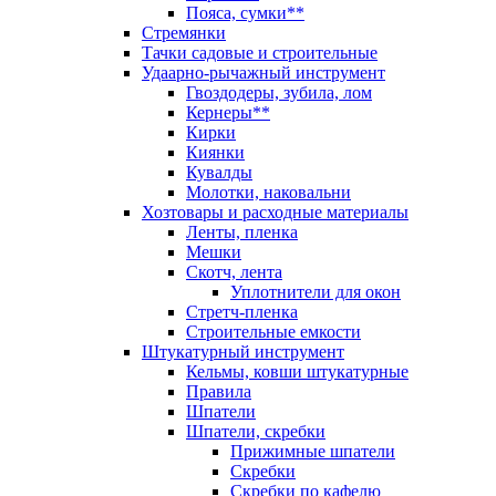
Пояса, сумки**
Стремянки
Тачки садовые и строительные
Удаарно-рычажный инструмент
Гвоздодеры, зубила, лом
Кернеры**
Кирки
Киянки
Кувалды
Молотки, наковальни
Хозтовары и расходные материалы
Ленты, пленка
Мешки
Скотч, лента
Уплотнители для окон
Стретч-пленка
Строительные емкости
Штукатурный инструмент
Кельмы, ковши штукатурные
Правила
Шпатели
Шпатели, скребки
Прижимные шпатели
Скребки
Скребки по кафелю