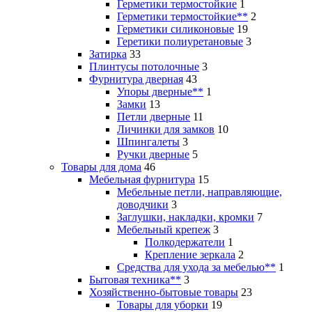
Герметики термостойкие
1
Герметики термостойкие**
2
Герметики силиконовые
19
Геретики полиуретановые
3
Затирка
33
Плинтусы потолочные
3
Фурнитура дверная
43
Упоры дверные**
1
Замки
13
Петли дверные
11
Личинки для замков
10
Шпингалеты
3
Ручки дверные
5
Товары для дома
46
Мебельная фурнитура
15
Мебельные петли, направляющие,
доводчики
3
Заглушки, накладки, кромки
7
Мебельный крепеж
3
Полкодержатели
1
Крепление зеркала
2
Средства для ухода за мебелью**
1
Бытовая техника**
3
Хозяйственно-бытовые товары
23
Товары для уборки
19