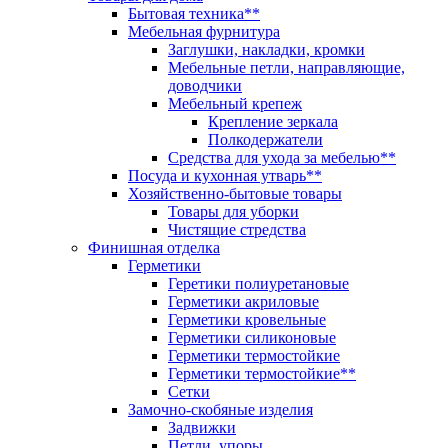
Бытовая техника**
Мебельная фурнитура
Заглушки, накладки, кромки
Мебельные петли, направляющие,
доводчики
Мебельный крепеж
Крепление зеркала
Полкодержатели
Средства для ухода за мебелью**
Посуда и кухонная утварь**
Хозяйственно-бытовые товары
Товары для уборки
Чистящие стредства
Финишная отделка
Герметики
Геретики полиуретановые
Герметики акриловые
Герметики кровельные
Герметики силиконовые
Герметики термостойкие
Герметики термостойкие**
Сетки
Замочно-скобяные изделия
Задвижки
Петли, упоры