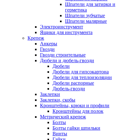
Шпатели для затирки и
герметика
Шпатели зубчатые
Шпатели малярные
Электроинструмент
Ящики для инструмента
Крепеж
Анкеры
Гвозди
Гвозди строительные
Дюбели и дюбель-гвозди
Дюбели
Дюбели для гипсокартона
Дюбели для теплоизоляции
Дюбели распорные
Дюбель-гвозди
Заклепки
Заклепки, скобы
Кронштейны, крюки и профили
Кронштейны для полок
Метрический крепеж
Болты
Болты гайки шпильки
Винты
Гайки