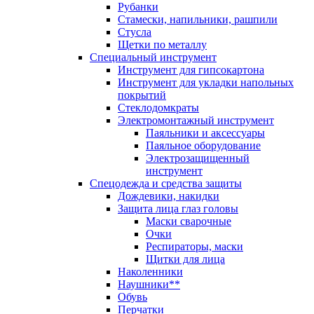
Рубанки
Стамески, напильники, рашпили
Стусла
Щетки по металлу
Специальный инструмент
Инструмент для гипсокартона
Инструмент для укладки напольных
покрытий
Стеклодомкраты
Электромонтажный инструмент
Паяльники и аксессуары
Паяльное оборудование
Электрозащищенный
инструмент
Спецодежда и средства защиты
Дождевики, накидки
Защита лица глаз головы
Маски сварочные
Очки
Респираторы, маски
Щитки для лица
Наколенники
Наушники**
Обувь
Перчатки