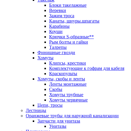
Блоки такелажные
Веревки
Зажим троса
Канаты, шнуры.шпагаты
Карабины
Коуши
Крючки S-образные**
Рым болты и гайки
Талрепы
Финишные гвозди
Хомуты
Клипсы, крестики
Комплектующие к гофрам для кабеля
Краскопульты
Хомуты, скобы и ленты
Ленты монтажные
Скобы
Хомуты трубные
Хомуты червячные
Цепи, тросы
Лестницы
Оранжевые трубы для наружной канализации
Запчасти для унитаза
Унитазы