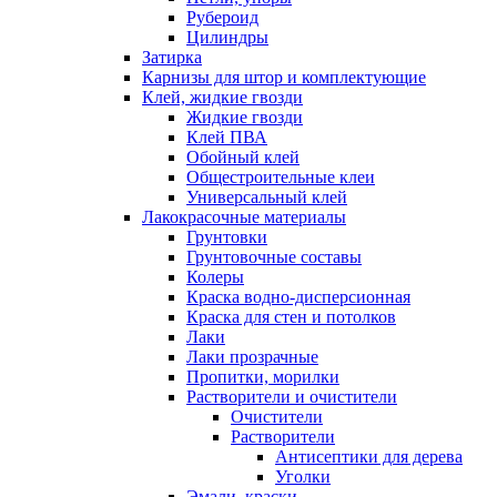
Рубероид
Цилиндры
Затирка
Карнизы для штор и комплектующие
Клей, жидкие гвозди
Жидкие гвозди
Клей ПВА
Обойный клей
Общестроительные клеи
Универсальный клей
Лакокрасочные материалы
Грунтовки
Грунтовочные составы
Колеры
Краска водно-дисперсионная
Краска для стен и потолков
Лаки
Лаки прозрачные
Пропитки, морилки
Растворители и очистители
Очистители
Растворители
Антисептики для дерева
Уголки
Эмали, краски