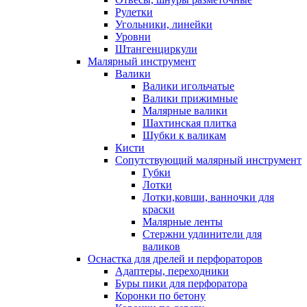
Рулетки
Угольники, линейки
Уровни
Штангенциркули
Малярный инструмент
Валики
Валики игольчатые
Валики прижимные
Малярные валики
Шахтинская плитка
Шубки к валикам
Кисти
Сопутствующий малярный инструмент
Губки
Лотки
Лотки,ковши, ванночки для
краски
Малярные ленты
Стержни удлинители для
валиков
Оснастка для дрелей и перфораторов
Адаптеры, переходники
Буры пики для перфоратора
Коронки по бетону