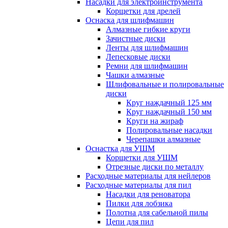
Насадки для электроинструмента
Корщетки для дрелей
Оснаска для шлифмашин
Алмазные гибкие круги
Зачистные диски
Ленты для шлифмашин
Лепесковые диски
Ремни для шлифмашин
Чашки алмазные
Шлифовальные и полировальные
диски
Круг наждачный 125 мм
Круг наждачный 150 мм
Круги на жираф
Полировальные насадки
Черепашки алмазные
Оснастка для УШМ
Корщетки для УШМ
Отрезные диски по металлу
Расходные материалы для нейлеров
Расходные материалы для пил
Насадки для реноватора
Пилки для лобзика
Полотна для сабельной пилы
Цепи для пил