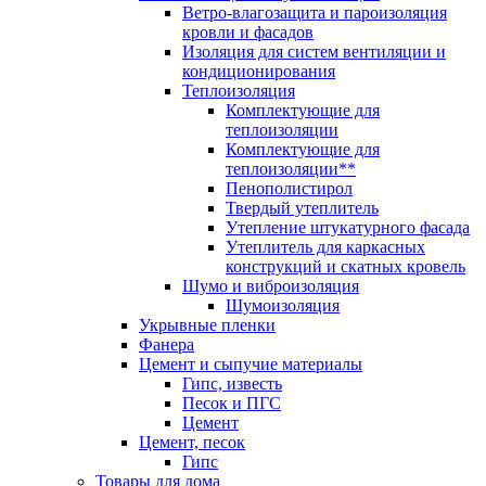
Ветро-влагозащита и пароизоляция
кровли и фасадов
Изоляция для систем вентиляции и
кондиционирования
Теплоизоляция
Комплектующие для
теплоизоляции
Комплектующие для
теплоизоляции**
Пенополистирол
Твердый утеплитель
Утепление штукатурного фасада
Утеплитель для каркасных
конструкций и скатных кровель
Шумо и виброизоляция
Шумоизоляция
Укрывные пленки
Фанера
Цемент и сыпучие материалы
Гипс, известь
Песок и ПГС
Цемент
Цемент, песок
Гипс
Товары для дома