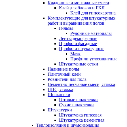
Кладочные и монтажные смеси
Клей для блоков и ГКЛ
Клей для гипсокартона
Комплектующие для штукатурных
работ и выравнивания полов
Гильзы
Рулонные материалы
Ленты демпферные
Профили фасадные
Профили штукатурные
Маяк
Профили углозащитные
Штукатурные сетки
Наливные полы
Плиточный клей
Ровнители для пола
Цементно-песчаные смеси, стяжка
ЦПС, стяжка
Шпаклевки
Готовые шпаклевки
Сухие шпаклевки
Штукатурки
Штукатурка гипсовая
Штукатурка цементная
Теплоизоляция и шумоизоляция