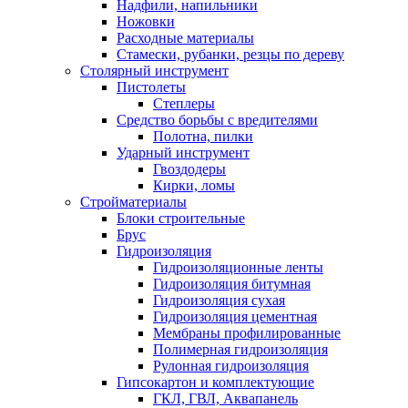
Надфили, напильники
Ножовки
Расходные материалы
Стамески, рубанки, резцы по дереву
Столярный инструмент
Пистолеты
Степлеры
Средство борьбы с вредителями
Полотна, пилки
Ударный инструмент
Гвоздодеры
Кирки, ломы
Стройматериалы
Блоки строительные
Брус
Гидроизоляция
Гидроизоляционные ленты
Гидроизоляция битумная
Гидроизоляция сухая
Гидроизоляция цементная
Мембраны профилированные
Полимерная гидроизоляция
Рулонная гидроизоляция
Гипсокартон и комплектующие
ГКЛ, ГВЛ, Аквапанель