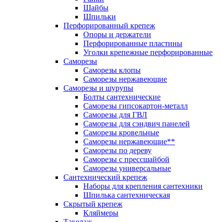
Шайбы
Шпильки
Перфорированный крепеж
Опоры и держатели
Перфорированные пластины
Уголки крепежные перфорированные
Саморезы
Саморезы клопы
Саморезы нержавеющие
Саморезы и шурупы
Болты сантехнические
Саморезы гипсокартон-металл
Саморезы для ГВЛ
Саморезы для сэндвич панелей
Саморезы кровельные
Саморезы нержавеющие**
Саморезы по дереву
Саморезы с прессшайбой
Саморезы универсальные
Сантехнический крепеж
Наборы для крепления сантехники
Шпилька сантехническая
Скрытый крепеж
Кляймеры
Такелаж