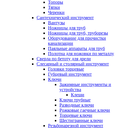
Топоры
Тяпки
Черенки
Сантехнический инструмент
Вантузы
Ножницы для труб
Ножницы для труб, труборезы
Оборудование для прочистки
канализации
Паяльные аппараты для труб
Полотна для ножовки по металлу
Сверла по бетоту для дрели
Слесарный и столярный инструмент
Головки торцевые
Губцевый инструмент
Ключи
Зажимные инструменты и
устройства
Клещи
Ключи трубные
Разводные ключи
Рожковые гаечные ключи
Торцевые ключи
Шестигранные ключи
Резьбонарезной инструмент