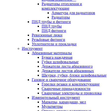
Радиаторы отопления и
комплектующие
Арматура для радиаторов
Радиаторы
ПНД трубы и фитинги
ПНД трубы
ПНД фитинги
Ревизонные люки
Резьбовые фитинги
Уплотнители и прокладки
Инструмент
Абразивные материалы
Бумага наждачная
Губки шлифовальные
Держатели листа абразивного
Держатели листов абразивных
Шкурки, губки, блоки шлифовальные
Газовое и сварочное оборудование
Горелки резаки и комлпектующие
Сварочные принадлежности
Сварочные электроды и проволока
Измерительный инструмент
Маркеры, карандаши, мел
Мультметры
Отвесы, шнуры разметочные