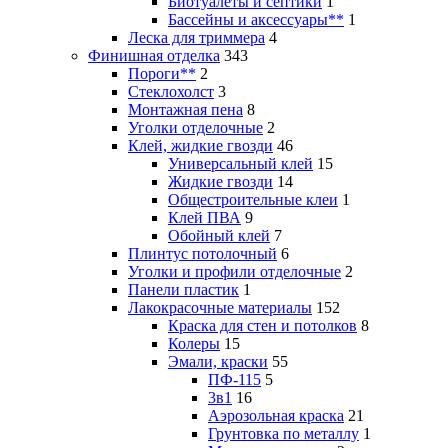
Биотуалеты и септики
1
Бассейны и аксессуары**
1
Леска для триммера
4
Финишная отделка
343
Пороги**
2
Стеклохолст
3
Монтажная пена
8
Уголки отделочные
2
Клей, жидкие гвозди
46
Универсальный клей
15
Жидкие гвозди
14
Общестроительные клеи
1
Клей ПВА
9
Обойный клей
7
Плинтус потолочный
6
Уголки и профили отделочные
2
Панели пластик
1
Лакокрасочные материалы
152
Краска для стен и потолков
8
Колеры
15
Эмали, краски
55
ПФ-115
5
3в1
16
Аэрозольная краска
21
Грунтовка по металлу
1