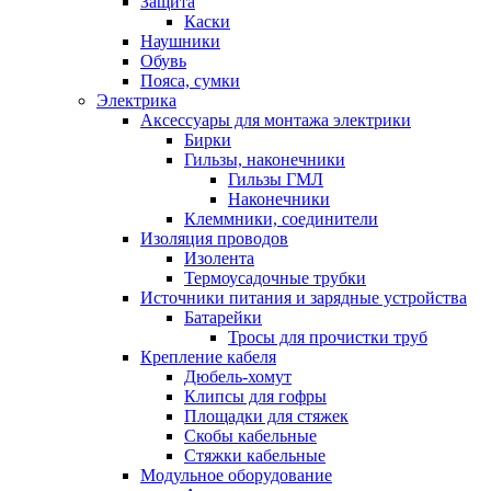
Защита
Каски
Наушники
Обувь
Пояса, сумки
Электрика
Аксессуары для монтажа электрики
Бирки
Гильзы, наконечники
Гильзы ГМЛ
Наконечники
Клеммники, соединители
Изоляция проводов
Изолента
Термоусадочные трубки
Источники питания и зарядные устройства
Батарейки
Тросы для прочистки труб
Крепление кабеля
Дюбель-хомут
Клипсы для гофры
Площадки для стяжек
Скобы кабельные
Стяжки кабельные
Модульное оборудование