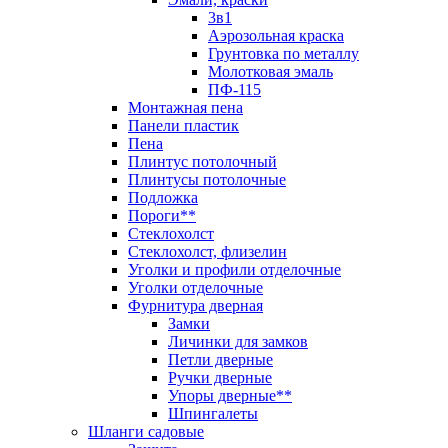
3в1
Аэрозольная краска
Грунтовка по металлу
Молотковая эмаль
ПФ-115
Монтажная пена
Панели пластик
Пена
Плинтус потолочный
Плинтусы потолочные
Подложка
Пороги**
Стеклохолст
Стеклохолст, флизелин
Уголки и профили отделочные
Уголки отделочные
Фурнитура дверная
Замки
Личинки для замков
Петли дверные
Ручки дверные
Упоры дверные**
Шпингалеты
Шланги садовые