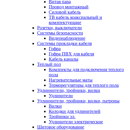
Витая пара
Провод монтажный
Силовой кабель
ТВ кабель коаксиальный и
комлпектующие
Розетки, выключатели
Системы безопасности
Видеонаблюдение
Системы прокладки кабеля
Гофра
Гофра ПВХ для кабеля
Кабель каналы
Теплый пол
Комлпекты для подключения теплого
пола
Нагревательные маты
Терморегуляторы для теплого пола
Удлиннители, тройники, вилки
Удлинители
Удлиннители, тройники, вилки, патроны
Вилки
Колодки для удлинителей
Тройники эл.
Удлинители электрические
Щитовое оборудование