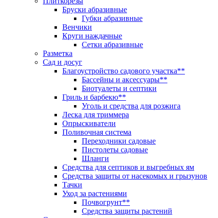
Плиткорезы
Бруски абразивные
Губки абразивные
Венчики
Круги наждачные
Сетки абразивные
Разметка
Сад и досуг
Благоустройство садового участка**
Бассейны и аксессуары**
Биотуалеты и септики
Гриль и барбекю**
Уголь и средства для розжига
Леска для триммера
Опрыскиватели
Поливочная система
Переходники садовые
Пистолеты садовые
Шланги
Средства для септиков и выгребных ям
Средства защиты от насекомых и грызунов
Тачки
Уход за растениями
Почвогрунт**
Средства защиты растений