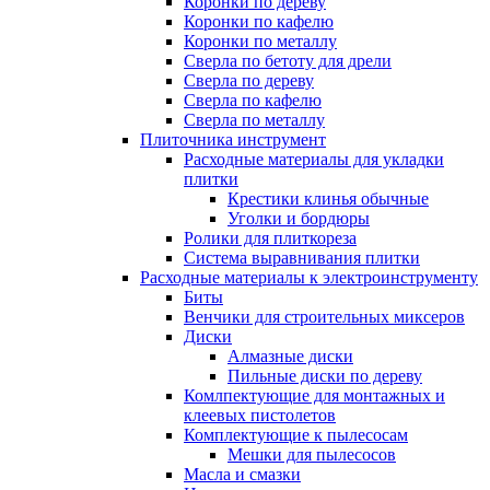
Коронки по дереву
Коронки по кафелю
Коронки по металлу
Сверла по бетоту для дрели
Сверла по дереву
Сверла по кафелю
Сверла по металлу
Плиточника инструмент
Расходные материалы для укладки
плитки
Крестики клинья обычные
Уголки и бордюры
Ролики для плиткореза
Система выравнивания плитки
Расходные материалы к электроинструменту
Биты
Венчики для строительных миксеров
Диски
Алмазные диски
Пильные диски по дереву
Комлпектующие для монтажных и
клеевых пистолетов
Комплектующие к пылесосам
Мешки для пылесосов
Масла и смазки