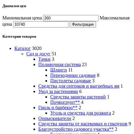
Диапазон цен
Минимальная цена
Максимальная
цена
Фильтрация
Категории товаров
Каталог
3020
Сад и досуг
51
Тачки
3
Поливочная система
23
Шланги
11
Переходники садовые
8
Пистолеты садовые
3
Средства для септиков и выгребных ям
1
Уход за растениями
6
Средства защиты растений
1
Почвогрунт**
4
Гриль и барбекю**
2
Уголь и средства для розжига
2
Опрыскиватели
2
Средства защиты от насекомых и грызунов
9
Благоустройство садового участка**
2