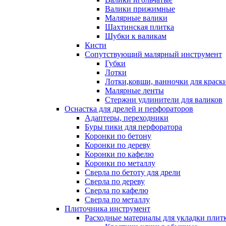
Валики прижимные
Малярные валики
Шахтинская плитка
Шубки к валикам
Кисти
Сопутствующий малярный инструмент
Губки
Лотки
Лотки,ковши, ванночки для краск
Малярные ленты
Стержни удлинители для валиков
Оснастка для дрелей и перфораторов
Адаптеры, переходники
Буры пики для перфоратора
Коронки по бетону
Коронки по дереву
Коронки по кафелю
Коронки по металлу
Сверла по бетоту для дрели
Сверла по дереву
Сверла по кафелю
Сверла по металлу
Плиточника инструмент
Расходные материалы для укладки плит