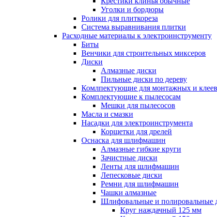
Крестики клинья обычные
Уголки и бордюры
Ролики для плиткореза
Система выравнивания плитки
Расходные материалы к электроинструменту
Биты
Венчики для строительных миксеров
Диски
Алмазные диски
Пильные диски по дереву
Комлпектующие для монтажных и клеев
Комплектующие к пылесосам
Мешки для пылесосов
Масла и смазки
Насадки для электроинструмента
Корщетки для дрелей
Оснаска для шлифмашин
Алмазные гибкие круги
Зачистные диски
Ленты для шлифмашин
Лепесковые диски
Ремни для шлифмашин
Чашки алмазные
Шлифовальные и полировальные 
Круг наждачный 125 мм