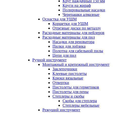
Круг наждачный 150 мм
Круги на жираф
Полировальные насадки
Черепашки алмазные
Оснастка для УШМ
Корщетки для УШМ
Отрезные диски по металлу
Расходные материалы для нейлеров
Расходные материалы для пил
Насадки для реноватора
Пилки для лобзика
Полотна для сабельной пилы
Цепи для пил
Ручной инструмент
Монтажный и крепежный инструмент
Заклепочники
Клеевые пистолеты
Крюки вязальные
Отвертки
Пистолеты для герметиков
Пистолеты для пены
Степлеры и скобы
Скобы для степлера
Степлеры мебельные
Режущий инструмент