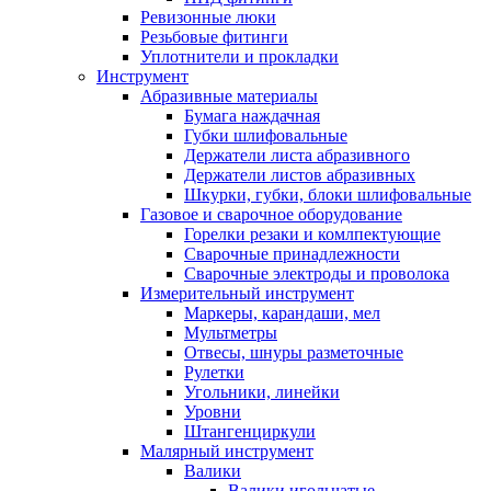
Ревизонные люки
Резьбовые фитинги
Уплотнители и прокладки
Инструмент
Абразивные материалы
Бумага наждачная
Губки шлифовальные
Держатели листа абразивного
Держатели листов абразивных
Шкурки, губки, блоки шлифовальные
Газовое и сварочное оборудование
Горелки резаки и комлпектующие
Сварочные принадлежности
Сварочные электроды и проволока
Измерительный инструмент
Маркеры, карандаши, мел
Мультметры
Отвесы, шнуры разметочные
Рулетки
Угольники, линейки
Уровни
Штангенциркули
Малярный инструмент
Валики
Валики игольчатые