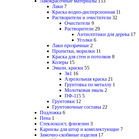
Лакокрасочные материалы
153
Лаки
7
Краска водно-дисперсионная
11
Растворители и очистители
32
Очистители
9
Растворители
29
Антисептики для дерева
17
Уголки
6
Лаки прозрачные
2
Пропитки, морилки
11
Краска для стен и потолков
8
Колеры
15
Эмали, краски
55
3в1
16
Аэрозольная краска
21
Грунтовка по металлу
1
Молотковая эмаль
2
ПФ-115
5
Грунтовки
12
Грунтовочные составы
22
Подложка
6
Пена
1
Стеклохолст, флизелин
3
Карнизы для штор и комплектующие
7
Замочно-скобяные изделия
17