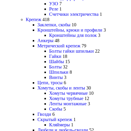
УЗО
7
Реле
1
Счетчики электричества
1
Крепеж
418
Заклепки, скобы
10
Кронштейны, крюки и профили
3
Кронштейны для полок
3
Анкеры
48
Метрический крепеж
79
Болты гайки шпильки
22
Гайки
18
Шайбы
15
Болты
32
Шпильки
8
Винты
3
Цепи, тросы
6
Хомуты, скобы и ленты
30
Хомуты червячные
10
Хомуты трубные
12
Ленты монтажные
3
Скобы
5
Гвозди
6
Скрытый крепеж
1
Кляймеры
1
Дюбели и дюбель-гвозди
52