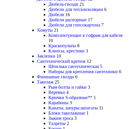
Дюбель-гвозди
21
Дюбели для теплоизоляции
6
Дюбели
16
Дюбели распорные
17
Дюбели для гипсокартона
7
Хомуты
21
Комплектующие к гофрам для кабеля
10
Краскопульты
8
Клипсы, крестики
3
Заклепки
10
Сантехнический крепеж
12
Шпилька сантехническая
5
Наборы для крепления сантехники
6
Финишные гвозди
6
Такелаж
25
Рым болты и гайки
3
Веревки
4
Крючки S-образные**
1
Карабины
3
Канаты, шнуры.шпагаты
11
Блоки такелажные
1
Зажим троса
3
Талрепы
2
Коуши
1