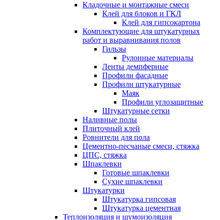
Кладочные и монтажные смеси
Клей для блоков и ГКЛ
Клей для гипсокартона
Комплектующие для штукатурных
работ и выравнивания полов
Гильзы
Рулонные материалы
Ленты демпферные
Профили фасадные
Профили штукатурные
Маяк
Профили углозащитные
Штукатурные сетки
Наливные полы
Плиточный клей
Ровнители для пола
Цементно-песчаные смеси, стяжка
ЦПС, стяжка
Шпаклевки
Готовые шпаклевки
Сухие шпаклевки
Штукатурки
Штукатурка гипсовая
Штукатурка цементная
Теплоизоляция и шумоизоляция