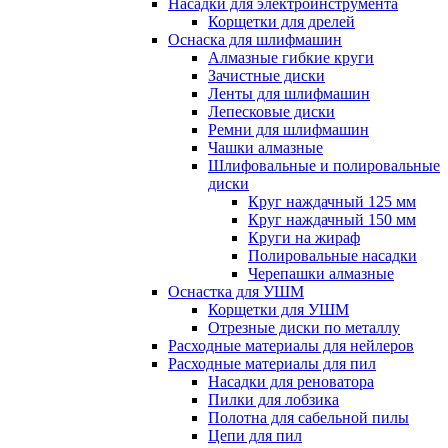
Насадки для электроинструмента
Корщетки для дрелей
Оснаска для шлифмашин
Алмазные гибкие круги
Зачистные диски
Ленты для шлифмашин
Лепесковые диски
Ремни для шлифмашин
Чашки алмазные
Шлифовальные и полировальные
диски
Круг наждачный 125 мм
Круг наждачный 150 мм
Круги на жираф
Полировальные насадки
Черепашки алмазные
Оснастка для УШМ
Корщетки для УШМ
Отрезные диски по металлу
Расходные материалы для нейлеров
Расходные материалы для пил
Насадки для реноватора
Пилки для лобзика
Полотна для сабельной пилы
Цепи для пил