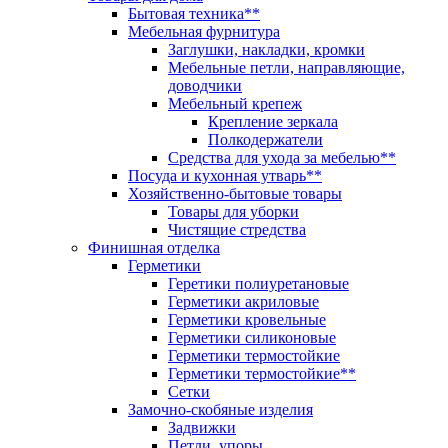
Бытовая техника**
Мебельная фурнитура
Заглушки, накладки, кромки
Мебельные петли, направляющие,
доводчики
Мебельный крепеж
Крепление зеркала
Полкодержатели
Средства для ухода за мебелью**
Посуда и кухонная утварь**
Хозяйственно-бытовые товары
Товары для уборки
Чистящие стредства
Финишная отделка
Герметики
Геретики полиуретановые
Герметики акриловые
Герметики кровельные
Герметики силиконовые
Герметики термостойкие
Герметики термостойкие**
Сетки
Замочно-скобяные изделия
Задвижки
Петли, упоры