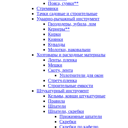
Пояса, сумки**
Стремянки
Тачки садовые и строительные
Удаарно-рычажный инструмент
Гвоздодеры, зубила, лом
Кернеры**
Кирки
Киянки
Кувалды
Молотки, наковальни
Хозтовары и расходные материалы
Ленты, пленка
Мешки
Скотч, лента
Уплотнители для окон
Стретч-пленка
Строительные емкости
Штукатурный инструмент
Кельмы, ковши штукатурные
Правила
Шпатели
Шпатели, скребки
Прижимные шпатели
Скребки
Скребки по кафелю