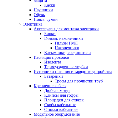
Защита
Каски
Наушники
Обувь
Пояса, сумки
Электрика
Аксессуары для монтажа электрики
Бирки
Гильзы, наконечники
Гильзы ГМЛ
Наконечники
Клеммники, соединители
Изоляция проводов
Изолента
Термоусадочные трубки
Источники питания и зарядные устройства
Батарейки
Тросы для прочистки труб
Крепление кабеля
Дюбель-хомут
Клипсы для гофры
Площадки для стяжек
Скобы кабельные
Стяжки кабельные
Модульное оборудование