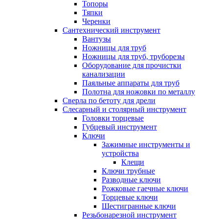
Топоры
Тяпки
Черенки
Сантехнический инструмент
Вантузы
Ножницы для труб
Ножницы для труб, труборезы
Оборудование для прочистки
канализации
Паяльные аппараты для труб
Полотна для ножовки по металлу
Сверла по бетоту для дрели
Слесарный и столярный инструмент
Головки торцевые
Губцевый инструмент
Ключи
Зажимные инструменты и
устройства
Клещи
Ключи трубные
Разводные ключи
Рожковые гаечные ключи
Торцевые ключи
Шестигранные ключи
Резьбонарезной инструмент