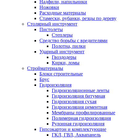
Надфили, напильники
Ножовки
Расходные материалы
Стамески, рубанки, резцы по дереву
Столярный инструмент
Пистолеты
Степлеры
Средство борьбы с вредителями
Полотна, пилки
Ударный инструмент
Гвоздодеры
Кирки, ломы
Стройматериалы
Блоки строительные
Брус
Гидроизоляция
Гидроизоляционные ленты
Гидроизоляция битумная
Гидроизоляция сухая
Гидроизоляция цементная
Мембраны профилированные
Полимерная гидроизоляция
Рулонная гидроизоляция
Гипсокартон и комплектующие
ГКЛ, ГВЛ, Аквапанель