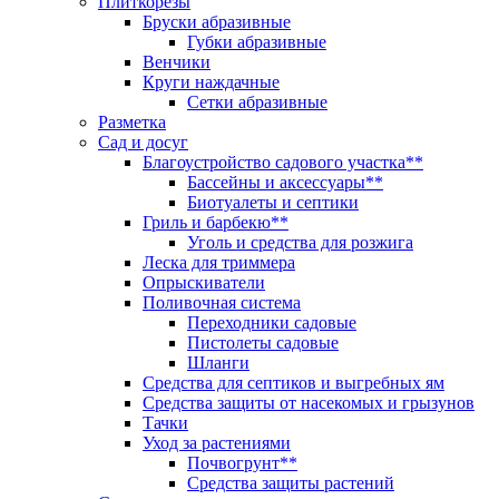
Плиткорезы
Бруски абразивные
Губки абразивные
Венчики
Круги наждачные
Сетки абразивные
Разметка
Сад и досуг
Благоустройство садового участка**
Бассейны и аксессуары**
Биотуалеты и септики
Гриль и барбекю**
Уголь и средства для розжига
Леска для триммера
Опрыскиватели
Поливочная система
Переходники садовые
Пистолеты садовые
Шланги
Средства для септиков и выгребных ям
Средства защиты от насекомых и грызунов
Тачки
Уход за растениями
Почвогрунт**
Средства защиты растений