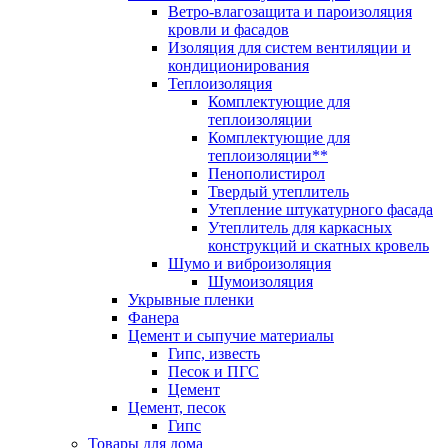
Ветро-влагозащита и пароизоляция
кровли и фасадов
Изоляция для систем вентиляции и
кондиционирования
Теплоизоляция
Комплектующие для
теплоизоляции
Комплектующие для
теплоизоляции**
Пенополистирол
Твердый утеплитель
Утепление штукатурного фасада
Утеплитель для каркасных
конструкций и скатных кровель
Шумо и виброизоляция
Шумоизоляция
Укрывные пленки
Фанера
Цемент и сыпучие материалы
Гипс, известь
Песок и ПГС
Цемент
Цемент, песок
Гипс
Товары для дома