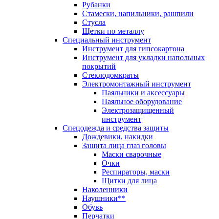
Рубанки
Стамески, напильники, рашпили
Стусла
Щетки по металлу
Специальный инструмент
Инструмент для гипсокартона
Инструмент для укладки напольных
покрытий
Стеклодомкраты
Электромонтажный инструмент
Паяльники и аксессуары
Паяльное оборудование
Электрозащищенный
инструмент
Спецодежда и средства защиты
Дождевики, накидки
Защита лица глаз головы
Маски сварочные
Очки
Респираторы, маски
Щитки для лица
Наколенники
Наушники**
Обувь
Перчатки