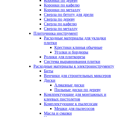
Коронки по дереву
Коронки по кафелю
Коронки по металлу
Сверла по бетоту для дрели
Сверла по дереву
Сверла по кафелю
Сверла по металлу
Плиточника инструмент
Расходные материалы для укладки
плитки
Крестики клинья обычные
Уголки и бордюры
Ролики для плиткореза
Система выравнивания плитки
Расходные материалы к электроинструменту
Биты
Венчики для строительных миксеров
Диски
Алмазные диски
Пильные диски по дереву
Комлпектующие для монтажных и
клеевых пистолетов
Комплектующие к пылесосам
Мешки для пылесосов
Масла и смазки