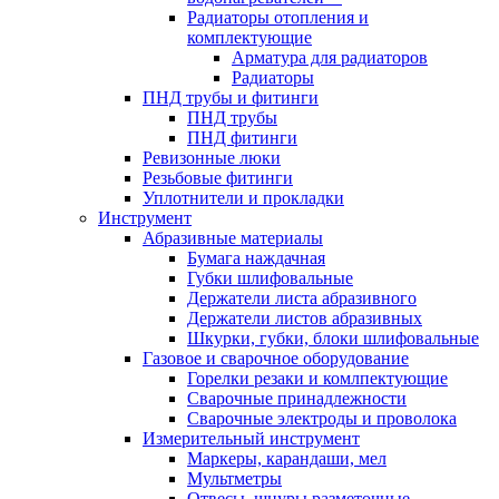
Радиаторы отопления и
комплектующие
Арматура для радиаторов
Радиаторы
ПНД трубы и фитинги
ПНД трубы
ПНД фитинги
Ревизонные люки
Резьбовые фитинги
Уплотнители и прокладки
Инструмент
Абразивные материалы
Бумага наждачная
Губки шлифовальные
Держатели листа абразивного
Держатели листов абразивных
Шкурки, губки, блоки шлифовальные
Газовое и сварочное оборудование
Горелки резаки и комлпектующие
Сварочные принадлежности
Сварочные электроды и проволока
Измерительный инструмент
Маркеры, карандаши, мел
Мультметры
Отвесы, шнуры разметочные