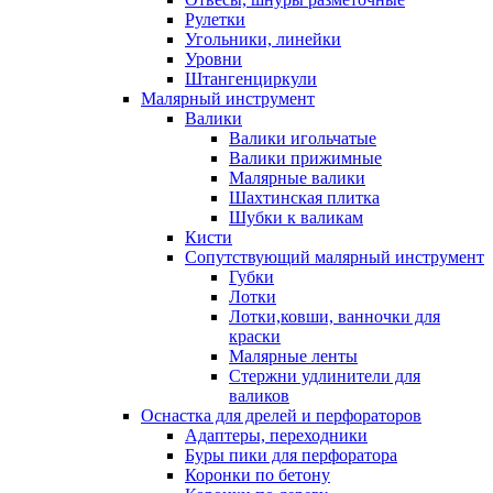
Рулетки
Угольники, линейки
Уровни
Штангенциркули
Малярный инструмент
Валики
Валики игольчатые
Валики прижимные
Малярные валики
Шахтинская плитка
Шубки к валикам
Кисти
Сопутствующий малярный инструмент
Губки
Лотки
Лотки,ковши, ванночки для
краски
Малярные ленты
Стержни удлинители для
валиков
Оснастка для дрелей и перфораторов
Адаптеры, переходники
Буры пики для перфоратора
Коронки по бетону