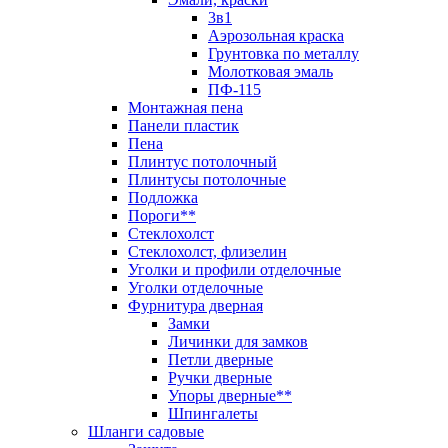
3в1
Аэрозольная краска
Грунтовка по металлу
Молотковая эмаль
ПФ-115
Монтажная пена
Панели пластик
Пена
Плинтус потолочный
Плинтусы потолочные
Подложка
Пороги**
Стеклохолст
Стеклохолст, флизелин
Уголки и профили отделочные
Уголки отделочные
Фурнитура дверная
Замки
Личинки для замков
Петли дверные
Ручки дверные
Упоры дверные**
Шпингалеты
Шланги садовые