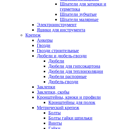
Шпатели для затирки и
герметика
Шпатели зубчатые
Шпатели малярные
Электроинструмент
Ящики для инструмента
Крепеж
Анкеры
Гвозди
Гвозди строительные
Дюбели и дюбель-гвозди
Дюбели
Дюбели для гипсокартона
Дюбели для теплоизоляции
Дюбели распорные
Дюбель-гвозди
Заклепки
Заклепки, скобы
Кронштейны, крюки и профили
Кронштейны для полок
Метрический крепеж
Болты
Болты гайки шпильки
Винты
Гайки