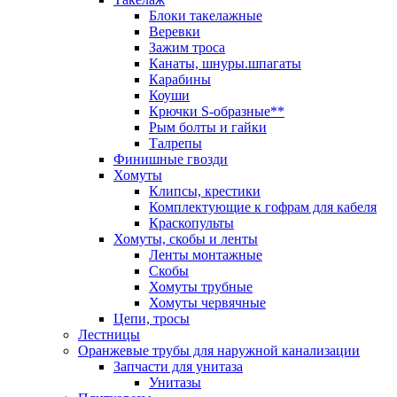
Блоки такелажные
Веревки
Зажим троса
Канаты, шнуры.шпагаты
Карабины
Коуши
Крючки S-образные**
Рым болты и гайки
Талрепы
Финишные гвозди
Хомуты
Клипсы, крестики
Комплектующие к гофрам для кабеля
Краскопульты
Хомуты, скобы и ленты
Ленты монтажные
Скобы
Хомуты трубные
Хомуты червячные
Цепи, тросы
Лестницы
Оранжевые трубы для наружной канализации
Запчасти для унитаза
Унитазы