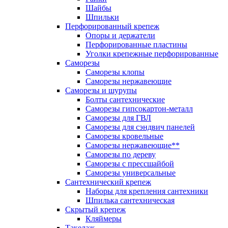
Шайбы
Шпильки
Перфорированный крепеж
Опоры и держатели
Перфорированные пластины
Уголки крепежные перфорированные
Саморезы
Саморезы клопы
Саморезы нержавеющие
Саморезы и шурупы
Болты сантехнические
Саморезы гипсокартон-металл
Саморезы для ГВЛ
Саморезы для сэндвич панелей
Саморезы кровельные
Саморезы нержавеющие**
Саморезы по дереву
Саморезы с прессшайбой
Саморезы универсальные
Сантехнический крепеж
Наборы для крепления сантехники
Шпилька сантехническая
Скрытый крепеж
Кляймеры
Такелаж