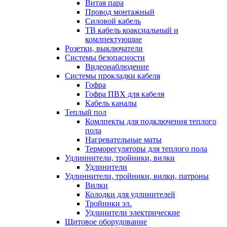
Витая пара
Провод монтажный
Силовой кабель
ТВ кабель коаксиальный и
комлпектующие
Розетки, выключатели
Системы безопасности
Видеонаблюдение
Системы прокладки кабеля
Гофра
Гофра ПВХ для кабеля
Кабель каналы
Теплый пол
Комлпекты для подключения теплого
пола
Нагревательные маты
Терморегуляторы для теплого пола
Удлиннители, тройники, вилки
Удлинители
Удлиннители, тройники, вилки, патроны
Вилки
Колодки для удлинителей
Тройники эл.
Удлинители электрические
Щитовое оборудование