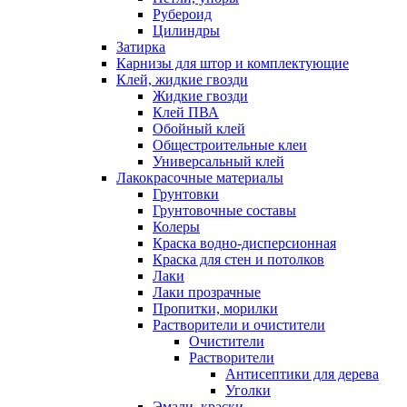
Рубероид
Цилиндры
Затирка
Карнизы для штор и комплектующие
Клей, жидкие гвозди
Жидкие гвозди
Клей ПВА
Обойный клей
Общестроительные клеи
Универсальный клей
Лакокрасочные материалы
Грунтовки
Грунтовочные составы
Колеры
Краска водно-дисперсионная
Краска для стен и потолков
Лаки
Лаки прозрачные
Пропитки, морилки
Растворители и очистители
Очистители
Растворители
Антисептики для дерева
Уголки
Эмали, краски