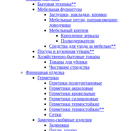
Бытовая техника**
Мебельная фурнитура
Заглушки, накладки, кромки
Мебельные петли, направляющие,
доводчики
Мебельный крепеж
Крепление зеркала
Полкодержатели
Средства для ухода за мебелью**
Посуда и кухонная утварь**
Хозяйственно-бытовые товары
Товары для уборки
Чистящие стредства
Финишная отделка
Герметики
Геретики полиуретановые
Герметики акриловые
Герметики кровельные
Герметики силиконовые
Герметики термостойкие
Герметики термостойкие**
Сетки
Замочно-скобяные изделия
Задвижки
Петли, упоры