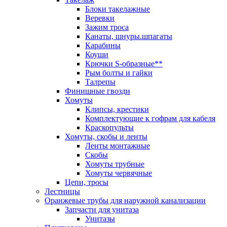
Блоки такелажные
Веревки
Зажим троса
Канаты, шнуры.шпагаты
Карабины
Коуши
Крючки S-образные**
Рым болты и гайки
Талрепы
Финишные гвозди
Хомуты
Клипсы, крестики
Комплектующие к гофрам для кабеля
Краскопульты
Хомуты, скобы и ленты
Ленты монтажные
Скобы
Хомуты трубные
Хомуты червячные
Цепи, тросы
Лестницы
Оранжевые трубы для наружной канализации
Запчасти для унитаза
Унитазы