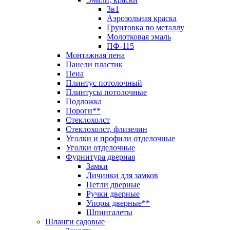
3в1
Аэрозольная краска
Грунтовка по металлу
Молотковая эмаль
ПФ-115
Монтажная пена
Панели пластик
Пена
Плинтус потолочный
Плинтусы потолочные
Подложка
Пороги**
Стеклохолст
Стеклохолст, флизелин
Уголки и профили отделочные
Уголки отделочные
Фурнитура дверная
Замки
Личинки для замков
Петли дверные
Ручки дверные
Упоры дверные**
Шпингалеты
Шланги садовые