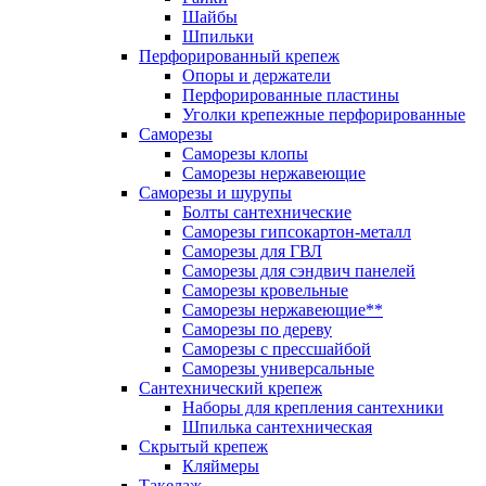
Шайбы
Шпильки
Перфорированный крепеж
Опоры и держатели
Перфорированные пластины
Уголки крепежные перфорированные
Саморезы
Саморезы клопы
Саморезы нержавеющие
Саморезы и шурупы
Болты сантехнические
Саморезы гипсокартон-металл
Саморезы для ГВЛ
Саморезы для сэндвич панелей
Саморезы кровельные
Саморезы нержавеющие**
Саморезы по дереву
Саморезы с прессшайбой
Саморезы универсальные
Сантехнический крепеж
Наборы для крепления сантехники
Шпилька сантехническая
Скрытый крепеж
Кляймеры
Такелаж