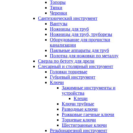
Топоры
Тяпки
Черенки
Сантехнический инструмент
Вантузы
Ножницы для труб
Ножницы для труб, труборезы
Оборудование для прочистки
канализации
Паяльные аппараты для труб
Полотна для ножовки по металлу
Сверла по бетоту для дрели
Слесарный и столярный инструмент
Головки торцевые
Губцевый инструмент
Ключи
Зажимные инструменты и
устройства
Клещи
Ключи трубные
Разводные ключи
Рожковые гаечные ключи
Торцевые ключи
Шестигранные ключи
Резьбонарезной инструмент