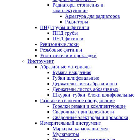
Радиаторы отопления и
комплектующие
Арматура для радиаторов
Радиаторы
ПНД трубы и фитинги
ПНД трубы
ПНД фитинги
Ревизонные люки
Резьбовые фитинги
Уплотнители и прокладки
Инструмент
Абразивные материалы
Бумага наждачная
Губки шлифовальные
Держатели листа абразивного
Держатели листов абразивных
Шкурки, губки, блоки шлифовальные
Газовое и сварочное оборудование
Горелки резаки и комлпектующие
Сварочные принадлежности
Сварочные электроды и проволока
Измерительный инструмент
Маркеры, карандаши, мел
Мультметры
Отвесы, шнуры разметочные