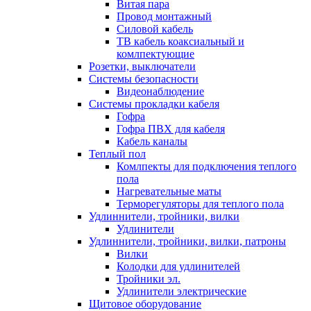
Витая пара
Провод монтажный
Силовой кабель
ТВ кабель коаксиальный и
комлпектующие
Розетки, выключатели
Системы безопасности
Видеонаблюдение
Системы прокладки кабеля
Гофра
Гофра ПВХ для кабеля
Кабель каналы
Теплый пол
Комлпекты для подключения теплого
пола
Нагревательные маты
Терморегуляторы для теплого пола
Удлиннители, тройники, вилки
Удлинители
Удлиннители, тройники, вилки, патроны
Вилки
Колодки для удлинителей
Тройники эл.
Удлинители электрические
Щитовое оборудование