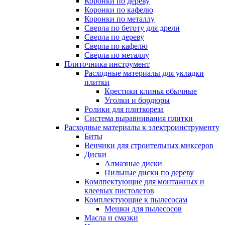
Коронки по дереву
Коронки по кафелю
Коронки по металлу
Сверла по бетоту для дрели
Сверла по дереву
Сверла по кафелю
Сверла по металлу
Плиточника инструмент
Расходные материалы для укладки
плитки
Крестики клинья обычные
Уголки и бордюры
Ролики для плиткореза
Система выравнивания плитки
Расходные материалы к электроинструменту
Биты
Венчики для строительных миксеров
Диски
Алмазные диски
Пильные диски по дереву
Комлпектующие для монтажных и
клеевых пистолетов
Комплектующие к пылесосам
Мешки для пылесосов
Масла и смазки