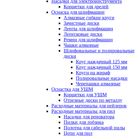
Насадки для электроинструмента
Корщетки для дрелей
Оснаска для шлифмашин
Алмазные гибкие круги
Зачистные диски
Ленты для шлифмашин
Лепесковые диски
Ремни для шлифмашин
Чашки алмазные
Шлифовальные и полировальные
диски
Круг наждачный 125 мм
Круг наждачный 150 мм
Круги на жираф
Полировальные насадки
Черепашки алмазные
Оснастка для УШМ
Корщетки для УШМ
Отрезные диски по металлу
Расходные материалы для нейлеров
Расходные материалы для пил
Насадки для реноватора
Пилки для лобзика
Полотна для сабельной пилы
Цепи для пил