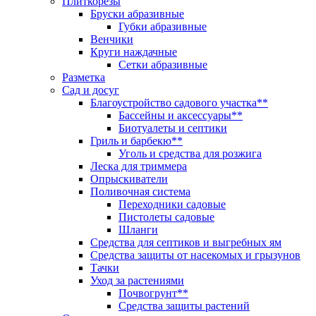
Плиткорезы
Бруски абразивные
Губки абразивные
Венчики
Круги наждачные
Сетки абразивные
Разметка
Сад и досуг
Благоустройство садового участка**
Бассейны и аксессуары**
Биотуалеты и септики
Гриль и барбекю**
Уголь и средства для розжига
Леска для триммера
Опрыскиватели
Поливочная система
Переходники садовые
Пистолеты садовые
Шланги
Средства для септиков и выгребных ям
Средства защиты от насекомых и грызунов
Тачки
Уход за растениями
Почвогрунт**
Средства защиты растений