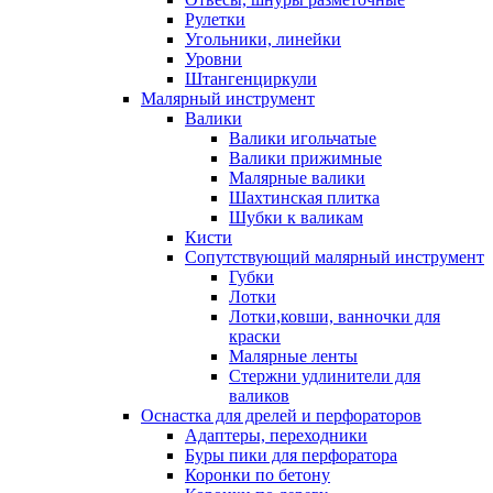
Рулетки
Угольники, линейки
Уровни
Штангенциркули
Малярный инструмент
Валики
Валики игольчатые
Валики прижимные
Малярные валики
Шахтинская плитка
Шубки к валикам
Кисти
Сопутствующий малярный инструмент
Губки
Лотки
Лотки,ковши, ванночки для
краски
Малярные ленты
Стержни удлинители для
валиков
Оснастка для дрелей и перфораторов
Адаптеры, переходники
Буры пики для перфоратора
Коронки по бетону