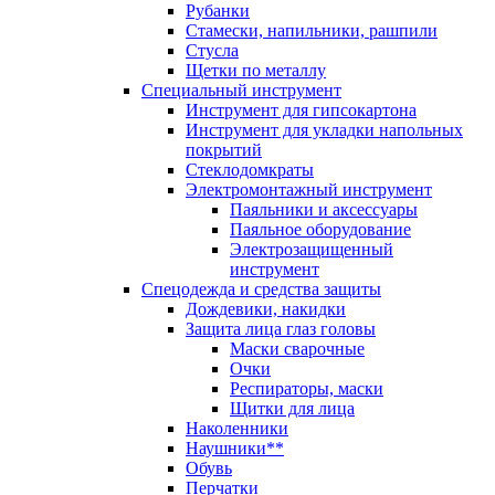
Рубанки
Стамески, напильники, рашпили
Стусла
Щетки по металлу
Специальный инструмент
Инструмент для гипсокартона
Инструмент для укладки напольных
покрытий
Стеклодомкраты
Электромонтажный инструмент
Паяльники и аксессуары
Паяльное оборудование
Электрозащищенный
инструмент
Спецодежда и средства защиты
Дождевики, накидки
Защита лица глаз головы
Маски сварочные
Очки
Респираторы, маски
Щитки для лица
Наколенники
Наушники**
Обувь
Перчатки