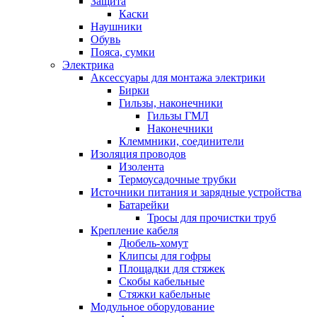
Защита
Каски
Наушники
Обувь
Пояса, сумки
Электрика
Аксессуары для монтажа электрики
Бирки
Гильзы, наконечники
Гильзы ГМЛ
Наконечники
Клеммники, соединители
Изоляция проводов
Изолента
Термоусадочные трубки
Источники питания и зарядные устройства
Батарейки
Тросы для прочистки труб
Крепление кабеля
Дюбель-хомут
Клипсы для гофры
Площадки для стяжек
Скобы кабельные
Стяжки кабельные
Модульное оборудование