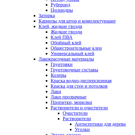
Рубероид
Цилиндры
Затирка
Карнизы для штор и комплектующие
Клей, жидкие гвозди
Жидкие гвозди
Клей ПВА
Обойный клей
Общестроительные клеи
Универсальный клей
Лакокрасочные материалы
Грунтовки
Грунтовочные составы
Колеры
Краска водно-дисперсионная
Краска для стен и потолков
Лаки
Лаки прозрачные
Пропитки, морилки
Растворители и очистители
Очистители
Растворители
Антисептики для дерева
Уголки
Эмали, краски