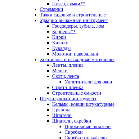
Пояса, сумки**
Стремянки
Тачки садовые и строительные
Удаарно-рычажный инструмент
Гвоздодеры, зубила, лом
Кернеры**
Кирки
Киянки
Кувалды
Молотки, наковальни
Хозтовары и расходные материалы
Ленты, пленка
Мешки
Скотч, лента
Уплотнители для окон
Стретч-пленка
Строительные емкости
Штукатурный инструмент
Кельмы, ковши штукатурные
Правила
Шпатели
Шпатели, скребки
Прижимные шпатели
Скребки
Скребки по кафелю