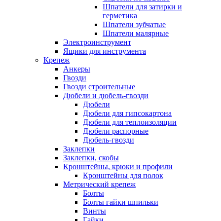
Шпатели для затирки и
герметика
Шпатели зубчатые
Шпатели малярные
Электроинструмент
Ящики для инструмента
Крепеж
Анкеры
Гвозди
Гвозди строительные
Дюбели и дюбель-гвозди
Дюбели
Дюбели для гипсокартона
Дюбели для теплоизоляции
Дюбели распорные
Дюбель-гвозди
Заклепки
Заклепки, скобы
Кронштейны, крюки и профили
Кронштейны для полок
Метрический крепеж
Болты
Болты гайки шпильки
Винты
Гайки