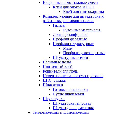
Кладочные и монтажные смеси
Клей для блоков и ГКЛ
Клей для гипсокартона
Комплектующие для штукатурных
работ и выравнивания полов
Гильзы
Рулонные материалы
Ленты демпферные
Профили фасадные
Профили штукатурные
Маяк
Профили углозащитные
Штукатурные сетки
Наливные полы
Плиточный клей
Ровнители для пола
Цементно-песчаные смеси, стяжка
ЦПС, стяжка
Шпаклевки
Готовые шпаклевки
Сухие шпаклевки
Штукатурки
Штукатурка гипсовая
Штукатурка цементная
Теплоизоляция и шумоизоляция