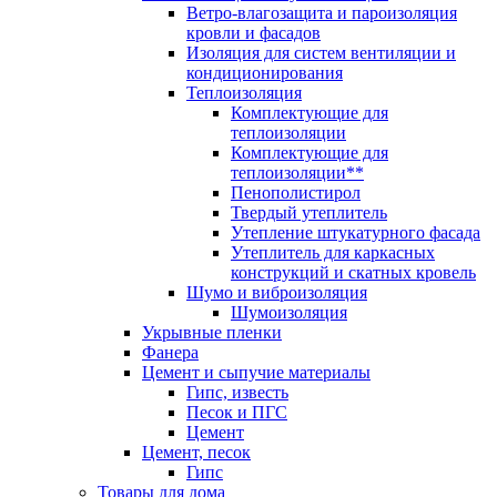
Ветро-влагозащита и пароизоляция
кровли и фасадов
Изоляция для систем вентиляции и
кондиционирования
Теплоизоляция
Комплектующие для
теплоизоляции
Комплектующие для
теплоизоляции**
Пенополистирол
Твердый утеплитель
Утепление штукатурного фасада
Утеплитель для каркасных
конструкций и скатных кровель
Шумо и виброизоляция
Шумоизоляция
Укрывные пленки
Фанера
Цемент и сыпучие материалы
Гипс, известь
Песок и ПГС
Цемент
Цемент, песок
Гипс
Товары для дома