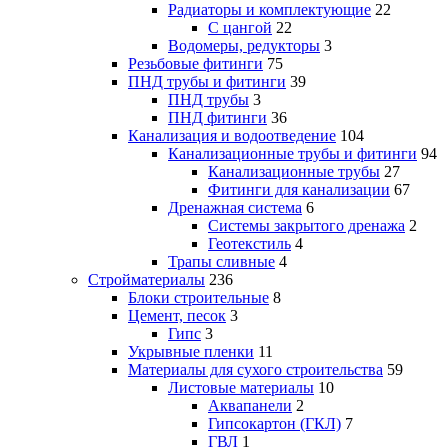
Радиаторы и комплектующие
22
С цангой
22
Водомеры, редукторы
3
Резьбовые фитинги
75
ПНД трубы и фитинги
39
ПНД трубы
3
ПНД фитинги
36
Канализация и водоотведение
104
Канализационные трубы и фитинги
94
Канализационные трубы
27
Фитинги для канализации
67
Дренажная система
6
Системы закрытого дренажа
2
Геотекстиль
4
Трапы сливные
4
Стройматериалы
236
Блоки строительные
8
Цемент, песок
3
Гипс
3
Укрывные пленки
11
Материалы для сухого строительства
59
Листовые материалы
10
Аквапанели
2
Гипсокартон (ГКЛ)
7
ГВЛ
1