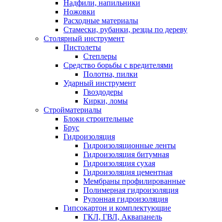
Надфили, напильники
Ножовки
Расходные материалы
Стамески, рубанки, резцы по дереву
Столярный инструмент
Пистолеты
Степлеры
Средство борьбы с вредителями
Полотна, пилки
Ударный инструмент
Гвоздодеры
Кирки, ломы
Стройматериалы
Блоки строительные
Брус
Гидроизоляция
Гидроизоляционные ленты
Гидроизоляция битумная
Гидроизоляция сухая
Гидроизоляция цементная
Мембраны профилированные
Полимерная гидроизоляция
Рулонная гидроизоляция
Гипсокартон и комплектующие
ГКЛ, ГВЛ, Аквапанель