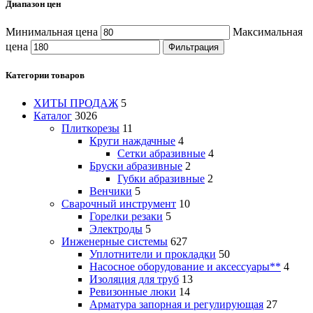
Диапазон цен
Минимальная цена
Максимальная
цена
Фильтрация
Категории товаров
ХИТЫ ПРОДАЖ
5
Каталог
3026
Плиткорезы
11
Круги наждачные
4
Сетки абразивные
4
Бруски абразивные
2
Губки абразивные
2
Венчики
5
Сварочный инструмент
10
Горелки резаки
5
Электроды
5
Инженерные системы
627
Уплотнители и прокладки
50
Насосное оборудование и аксессуары**
4
Изоляция для труб
13
Ревизонные люки
14
Арматура запорная и регулирующая
27