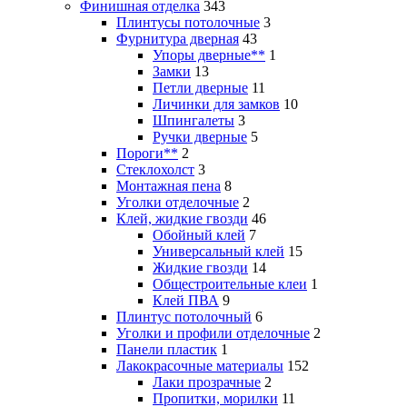
Финишная отделка
343
Плинтусы потолочные
3
Фурнитура дверная
43
Упоры дверные**
1
Замки
13
Петли дверные
11
Личинки для замков
10
Шпингалеты
3
Ручки дверные
5
Пороги**
2
Стеклохолст
3
Монтажная пена
8
Уголки отделочные
2
Клей, жидкие гвозди
46
Обойный клей
7
Универсальный клей
15
Жидкие гвозди
14
Общестроительные клеи
1
Клей ПВА
9
Плинтус потолочный
6
Уголки и профили отделочные
2
Панели пластик
1
Лакокрасочные материалы
152
Лаки прозрачные
2
Пропитки, морилки
11