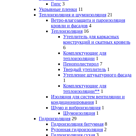
Гипс
3
Укрывные пленки
11
Теплоизоляция и шумоизоляция
21
Ветро-влагозащита и пароизоляция
кровли и фасадов
4
Теплоизоляция
16
Утеплитель для каркасных
конструкций и скатных кровель
6
Комплектующие для
теплоизоляции
1
Пенополистирол
7
Твердый утеплитель
1
Утепление штукатурного фасада
1
Комплектующие для
теплоизоляции**
1
Изоляция для систем вентиляции и
кондиционирования
1
Шумо и виброизоляция
1
Шумоизоляция
1
Гидроизоляция
29
Гидроизоляция битумная
8
Рулонная гидроизоляция
2
Гидроизоляция сухая
3