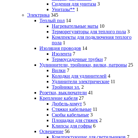
Сидения для унитаза
3
Унитазы**
1
Электрика
345
Теплый пол
14
Нагревательные маты
10
Терморегуляторы для теплого пола
3
Комлпекты для подключения теплого
пола
1
Изоляция проводов
14
Изолента
7
Термоусадочные трубки
7
Удлиннители, тройники, вилки, патроны
25
Вилки
7
Колодки для удлинителей
4
Удлинители электрические
11
Тройники эл.
2
Розетки, выключатели
41
Крепление кабеля
27
Дюбель-хомут
5
Стяжки кабельные
11
Скобы кабельные
3
Площадки для стяжек
2
Клипсы для гофры
6
Освещение
56
Комлпектующие для светильников
7