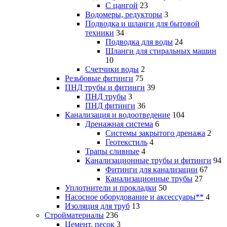
С цангой
23
Водомеры, редукторы
3
Подводка и шланги для бытовой
техники
34
Подводка для воды
24
Шланги для стиральных машин
10
Счетчики воды
2
Резьбовые фитинги
75
ПНД трубы и фитинги
39
ПНД трубы
3
ПНД фитинги
36
Канализация и водоотведение
104
Дренажная система
6
Системы закрытого дренажа
2
Геотекстиль
4
Трапы сливные
4
Канализационные трубы и фитинги
94
Фитинги для канализации
67
Канализационные трубы
27
Уплотнители и прокладки
50
Насосное оборудование и аксессуары**
4
Изоляция для труб
13
Стройматериалы
236
Цемент, песок
3