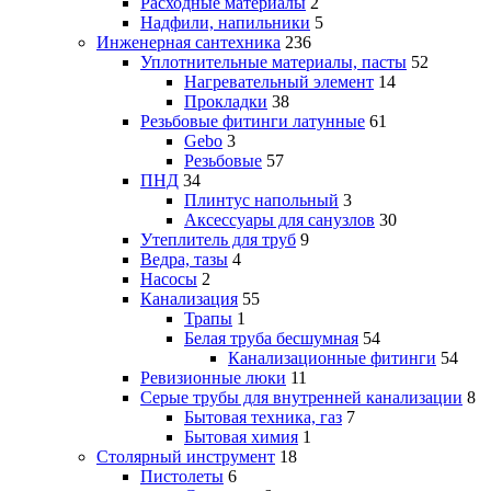
Расходные материалы
2
Надфили, напильники
5
Инженерная сантехника
236
Уплотнительные материалы, пасты
52
Нагревательный элемент
14
Прокладки
38
Резьбовые фитинги латунные
61
Gebo
3
Резьбовые
57
ПНД
34
Плинтус напольный
3
Аксессуары для санузлов
30
Утеплитель для труб
9
Ведра, тазы
4
Насосы
2
Канализация
55
Трапы
1
Белая труба бесшумная
54
Канализационные фитинги
54
Ревизионные люки
11
Серые трубы для внутренней канализации
8
Бытовая техника, газ
7
Бытовая химия
1
Столярный инструмент
18
Пистолеты
6