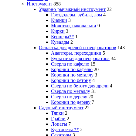
Инструмент
858
Удаарно-рычажный инструмент
22
Гвоздодеры, зубила, лом
4
Киянки
3
Молотки, наковальни
9
Кирки
3
Кернеры**
1
Кувалды
2
Оснастка для дрелей и перфораторов
143
Адаптеры, переходники
5
Буры пики для перфоратора
34
Сверла по кафелю
15
Коронки по кафелю
20
Коронки по металлу
3
Коронки по бетону
4
Сверла по бетоту для дрели
4
Сверла по металлу
31
Сверла по дереву
20
Коронки по дереву
7
Садовый инструмент
22
Тяпки
2
Грабли
2
Лопаты
7
Кусторезы **
2
Секаторы
3