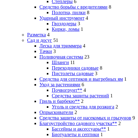
Степлеры
6
Средство борьбы с вредителями
8
Полотна, пилки
8
Ударный инструмент
4
Гвоздодеры
3
Кирки, ломы
1
Разметка
4
Сад и досуг
51
Леска для триммера
4
Тачки
3
Поливочная система
23
Шланги
11
Переходники садовые
8
Пистолеты садовые
3
Средства для септиков и выгребных ям
1
Уход за растениями
6
Почвогрунт**
4
Средства защиты растений
1
Гриль и барбекю**
2
Уголь и средства для розжига
2
Опрыскиватели
2
Средства защиты от насекомых и грызунов
9
Благоустройство садового участка**
2
Бассейны и аксессуары**
1
Биотуалеты и септики
1