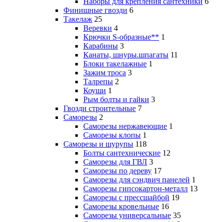
Наборы для крепления сантехники
6
Финишные гвозди
6
Такелаж
25
Веревки
4
Крючки S-образные**
1
Карабины
3
Канаты, шнуры.шпагаты
11
Блоки такелажные
1
Зажим троса
3
Талрепы
2
Коуши
1
Рым болты и гайки
3
Гвозди строительные
7
Саморезы
2
Саморезы нержавеющие
1
Саморезы клопы
1
Саморезы и шурупы
118
Болты сантехнические
12
Саморезы для ГВЛ
3
Саморезы по дереву
17
Саморезы для сэндвич панелей
1
Саморезы гипсокартон-металл
13
Саморезы с прессшайбой
19
Саморезы кровельные
16
Саморезы универсальные
35