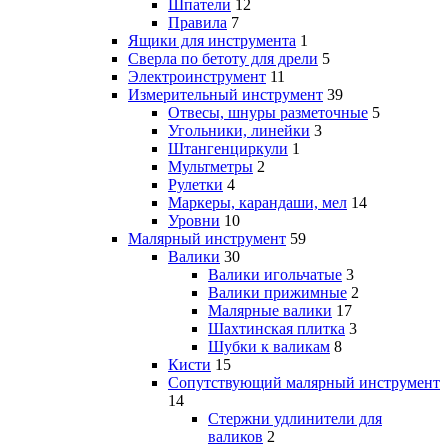
Шпатели
12
Правила
7
Ящики для инструмента
1
Сверла по бетоту для дрели
5
Электроинструмент
11
Измерительный инструмент
39
Отвесы, шнуры разметочные
5
Угольники, линейки
3
Штангенциркули
1
Мультметры
2
Рулетки
4
Маркеры, карандаши, мел
14
Уровни
10
Малярный инструмент
59
Валики
30
Валики игольчатые
3
Валики прижимные
2
Малярные валики
17
Шахтинская плитка
3
Шубки к валикам
8
Кисти
15
Сопутствующий малярный инструмент
14
Стержни удлинители для
валиков
2