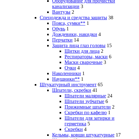
Оборудование для прочистки
канализации
3
Вантузы
2
Спецодежда и средства защиты
38
Пояса, сумки**
1
Обувь
1
Дождевики, накидки
4
Перчатки
14
Защита лица глаз головы
15
Щитки для лица
2
Респираторы, маски
6
Маски сварочные
3
Очки
4
Наколенники
1
Наушники**
1
Штукатурный инструмент
65
Шпатели, скребки
41
Шпатели малярные
24
Шпатели зубчатые
6
Прижимные шпатели
2
Скребки по кафелю
1
Шпатели для затирки и
герметика
5
Скребки
4
Кельмы, ковши штукатурные
17