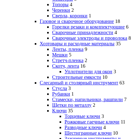
Топоры
4
Черенки
2
Сверла, коронки
1
Газовое и сварочное оборудование
18
Горелки резаки и комлпектующие
6
Сварочные принадлежности
4
Сварочные электроды и проволока
8
Хозтовары и расходные материалы
35
Ленты, пленка
9
Мешки
5
Стретч-пленка
2
Скотч, лента
16
Уплотнители для окон
3
Строительные емкости
10
Слесарный и столярный инструмент
63
Стусла
3
Рубанки
1
Стамески, напильники, рашпили
7
Щетки по металлу
2
Ключи
35
Торцевые ключи
3
Рожковые гаечные ключи
11
Разводные ключи
4
Шестигранные ключи
10
Зажимные инструменты и