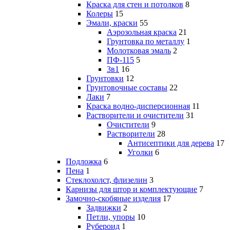
Краска для стен и потолков
8
Колеры
15
Эмали, краски
55
Аэрозольная краска
21
Грунтовка по металлу
1
Молотковая эмаль
2
ПФ-115
5
3в1
16
Грунтовки
12
Грунтовочные составы
22
Лаки
7
Краска водно-дисперсионная
11
Растворители и очистители
31
Очистители
9
Растворители
28
Антисептики для дерева
17
Уголки
6
Подложка
6
Пена
1
Стеклохолст, флизелин
3
Карнизы для штор и комплектующие
7
Замочно-скобяные изделия
17
Задвижки
2
Петли, упоры
10
Рубероид
1