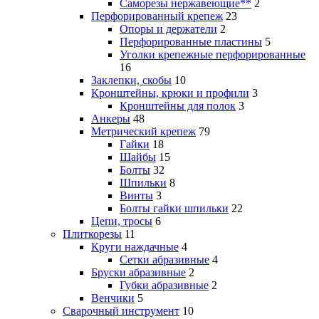
Саморезы нержавеющие**
2
Перфорированный крепеж
23
Опоры и держатели
2
Перфорированные пластины
5
Уголки крепежные перфорированные
16
Заклепки, скобы
10
Кронштейны, крюки и профили
3
Кронштейны для полок
3
Анкеры
48
Метрический крепеж
79
Гайки
18
Шайбы
15
Болты
32
Шпильки
8
Винты
3
Болты гайки шпильки
22
Цепи, тросы
6
Плиткорезы
11
Круги наждачные
4
Сетки абразивные
4
Бруски абразивные
2
Губки абразивные
2
Венчики
5
Сварочный инструмент
10