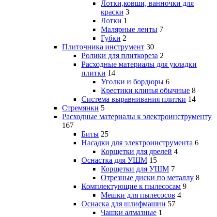
Лотки,ковши, ванночки для
краски
3
Лотки
1
Малярные ленты
7
Губки
2
Плиточника инструмент
30
Ролики для плиткореза
2
Расходные материалы для укладки
плитки
14
Уголки и бордюры
6
Крестики клинья обычные
8
Система выравнивания плитки
14
Стремянки
5
Расходные материалы к электроинструменту
167
Биты
25
Насадки для электроинструмента
6
Корщетки для дрелей
4
Оснастка для УШМ
15
Корщетки для УШМ
7
Отрезные диски по металлу
8
Комплектующие к пылесосам
9
Мешки для пылесосов
4
Оснаска для шлифмашин
57
Чашки алмазные
1