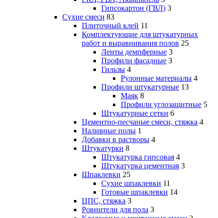
Гипсокартон (ГВЛ)
3
Сухие смеси
83
Плиточный клей
11
Комплектующие для штукатурных
работ и выравнивания полов
25
Ленты демпферные
3
Профили фасадные
3
Гильзы
4
Рулонные материалы
4
Профили штукатурные
13
Маяк
8
Профили углозащитные
5
Штукатурные сетки
6
Цементно-песчаные смеси, стяжка
4
Наливные полы
1
Добавки в растворы
4
Штукатурки
8
Штукатурка гипсовая
4
Штукатурка цементная
3
Шпаклевки
25
Сухие шпаклевки
11
Готовые шпаклевки
14
ЦПС, стяжка
3
Ровнители для пола
3