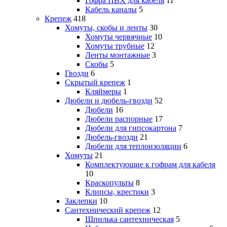
Гофра ПВХ для кабеля
11
Кабель каналы
5
Крепеж
418
Хомуты, скобы и ленты
30
Хомуты червячные
10
Хомуты трубные
12
Ленты монтажные
3
Скобы
5
Гвозди
6
Скрытый крепеж
1
Кляймеры
1
Дюбели и дюбель-гвозди
52
Дюбели
16
Дюбели распорные
17
Дюбели для гипсокартона
7
Дюбель-гвозди
21
Дюбели для теплоизоляции
6
Хомуты
21
Комплектующие к гофрам для кабеля
10
Краскопульты
8
Клипсы, крестики
3
Заклепки
10
Сантехнический крепеж
12
Шпилька сантехническая
5