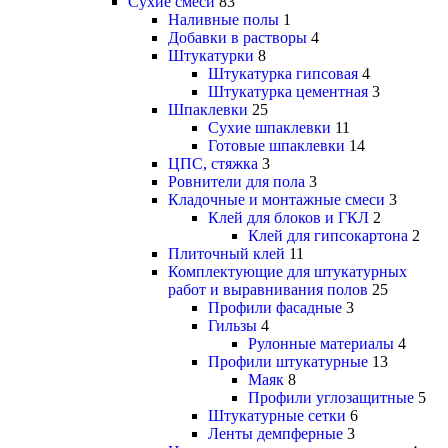
Сухие смеси
83
Наливные полы
1
Добавки в растворы
4
Штукатурки
8
Штукатурка гипсовая
4
Штукатурка цементная
3
Шпаклевки
25
Сухие шпаклевки
11
Готовые шпаклевки
14
ЦПС, стяжка
3
Ровнители для пола
3
Кладочные и монтажные смеси
3
Клей для блоков и ГКЛ
2
Клей для гипсокартона
2
Плиточный клей
11
Комплектующие для штукатурных
работ и выравнивания полов
25
Профили фасадные
3
Гильзы
4
Рулонные материалы
4
Профили штукатурные
13
Маяк
8
Профили углозащитные
5
Штукатурные сетки
6
Ленты демпферные
3