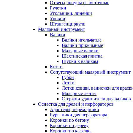
Отвесы, шнуры разметочные
Рулетки
Угольники, линейки
Уровни
Штангенциркули
Малярный инструмент
Валики
Валики игольчатые
Валики прижимные
Малярные валики
Шахтинская плитка
Шубки к валикам
Кисти
Сопутствующий малярный инструмент
Губки
Лотки
Лотки,ковши, ванночки для краск
Малярные ленты
Стержни удлинители для валиков
Оснастка для дрелей и перфораторов
Адаптеры, переходники
Буры пики для перфоратора
Коронки по бетону
Коронки по дереву
Коронки по кафелю