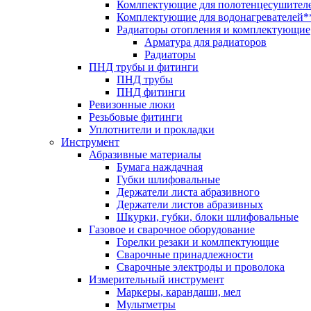
Комлпектующие для полотенцесушител
Комплектующие для водонагревателей*
Радиаторы отопления и комплектующие
Арматура для радиаторов
Радиаторы
ПНД трубы и фитинги
ПНД трубы
ПНД фитинги
Ревизонные люки
Резьбовые фитинги
Уплотнители и прокладки
Инструмент
Абразивные материалы
Бумага наждачная
Губки шлифовальные
Держатели листа абразивного
Держатели листов абразивных
Шкурки, губки, блоки шлифовальные
Газовое и сварочное оборудование
Горелки резаки и комлпектующие
Сварочные принадлежности
Сварочные электроды и проволока
Измерительный инструмент
Маркеры, карандаши, мел
Мультметры