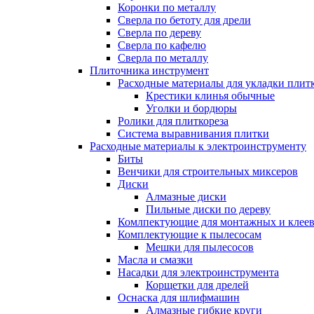
Коронки по металлу
Сверла по бетоту для дрели
Сверла по дереву
Сверла по кафелю
Сверла по металлу
Плиточника инструмент
Расходные материалы для укладки плит
Крестики клинья обычные
Уголки и бордюры
Ролики для плиткореза
Система выравнивания плитки
Расходные материалы к электроинструменту
Биты
Венчики для строительных миксеров
Диски
Алмазные диски
Пильные диски по дереву
Комлпектующие для монтажных и клеев
Комплектующие к пылесосам
Мешки для пылесосов
Масла и смазки
Насадки для электроинструмента
Корщетки для дрелей
Оснаска для шлифмашин
Алмазные гибкие круги