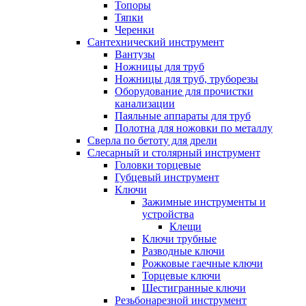
Топоры
Тяпки
Черенки
Сантехнический инструмент
Вантузы
Ножницы для труб
Ножницы для труб, труборезы
Оборудование для прочистки
канализации
Паяльные аппараты для труб
Полотна для ножовки по металлу
Сверла по бетоту для дрели
Слесарный и столярный инструмент
Головки торцевые
Губцевый инструмент
Ключи
Зажимные инструменты и
устройства
Клещи
Ключи трубные
Разводные ключи
Рожковые гаечные ключи
Торцевые ключи
Шестигранные ключи
Резьбонарезной инструмент