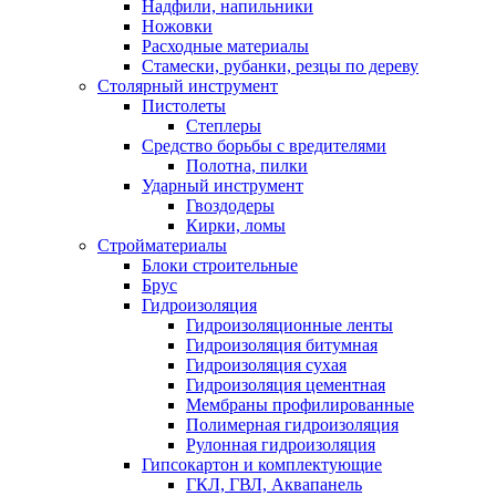
Надфили, напильники
Ножовки
Расходные материалы
Стамески, рубанки, резцы по дереву
Столярный инструмент
Пистолеты
Степлеры
Средство борьбы с вредителями
Полотна, пилки
Ударный инструмент
Гвоздодеры
Кирки, ломы
Стройматериалы
Блоки строительные
Брус
Гидроизоляция
Гидроизоляционные ленты
Гидроизоляция битумная
Гидроизоляция сухая
Гидроизоляция цементная
Мембраны профилированные
Полимерная гидроизоляция
Рулонная гидроизоляция
Гипсокартон и комплектующие
ГКЛ, ГВЛ, Аквапанель