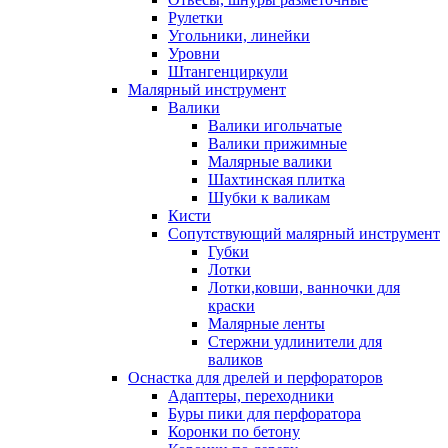
Рулетки
Угольники, линейки
Уровни
Штангенциркули
Малярный инструмент
Валики
Валики игольчатые
Валики прижимные
Малярные валики
Шахтинская плитка
Шубки к валикам
Кисти
Сопутствующий малярный инструмент
Губки
Лотки
Лотки,ковши, ванночки для
краски
Малярные ленты
Стержни удлинители для
валиков
Оснастка для дрелей и перфораторов
Адаптеры, переходники
Буры пики для перфоратора
Коронки по бетону