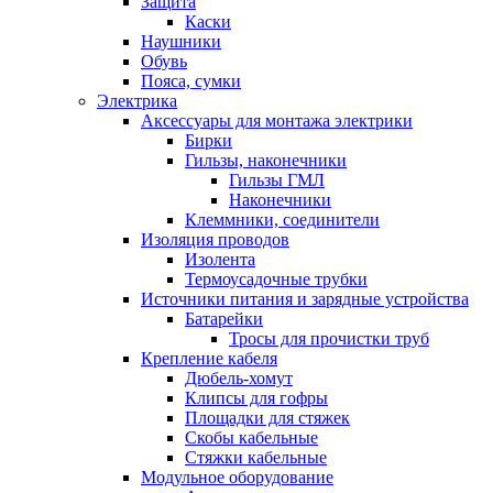
Защита
Каски
Наушники
Обувь
Пояса, сумки
Электрика
Аксессуары для монтажа электрики
Бирки
Гильзы, наконечники
Гильзы ГМЛ
Наконечники
Клеммники, соединители
Изоляция проводов
Изолента
Термоусадочные трубки
Источники питания и зарядные устройства
Батарейки
Тросы для прочистки труб
Крепление кабеля
Дюбель-хомут
Клипсы для гофры
Площадки для стяжек
Скобы кабельные
Стяжки кабельные
Модульное оборудование