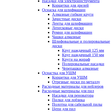
Насадки для электроинструмента
Корщетки для дрелей
Оснаска для шлифмашин
Алмазные гибкие круги
Зачистные диски
Ленты для шлифмашин
Лепесковые диски
Ремни для шлифмашин
Чашки алмазные
Шлифовальные и полировальные
диски
Круг наждачный 125 мм
Круг наждачный 150 мм
Круги на жираф
Полировальные насадки
Черепашки алмазные
Оснастка для УШМ
Корщетки для УШМ
Отрезные диски по металлу
Расходные материалы для нейлеров
Расходные материалы для пил
Насадки для реноватора
Пилки для лобзика
Полотна для сабельной пилы
Цепи для пил