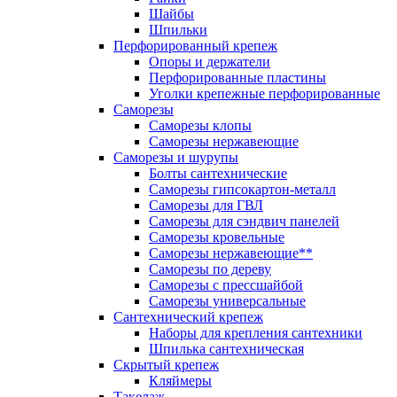
Шайбы
Шпильки
Перфорированный крепеж
Опоры и держатели
Перфорированные пластины
Уголки крепежные перфорированные
Саморезы
Саморезы клопы
Саморезы нержавеющие
Саморезы и шурупы
Болты сантехнические
Саморезы гипсокартон-металл
Саморезы для ГВЛ
Саморезы для сэндвич панелей
Саморезы кровельные
Саморезы нержавеющие**
Саморезы по дереву
Саморезы с прессшайбой
Саморезы универсальные
Сантехнический крепеж
Наборы для крепления сантехники
Шпилька сантехническая
Скрытый крепеж
Кляймеры
Такелаж