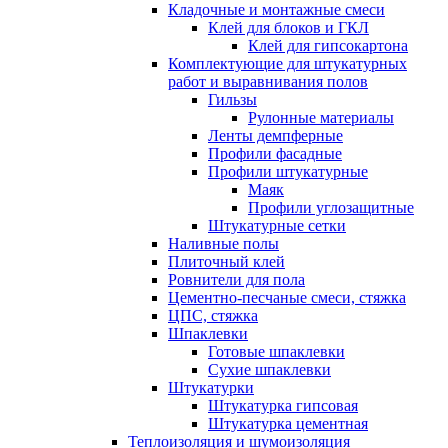
Кладочные и монтажные смеси
Клей для блоков и ГКЛ
Клей для гипсокартона
Комплектующие для штукатурных
работ и выравнивания полов
Гильзы
Рулонные материалы
Ленты демпферные
Профили фасадные
Профили штукатурные
Маяк
Профили углозащитные
Штукатурные сетки
Наливные полы
Плиточный клей
Ровнители для пола
Цементно-песчаные смеси, стяжка
ЦПС, стяжка
Шпаклевки
Готовые шпаклевки
Сухие шпаклевки
Штукатурки
Штукатурка гипсовая
Штукатурка цементная
Теплоизоляция и шумоизоляция