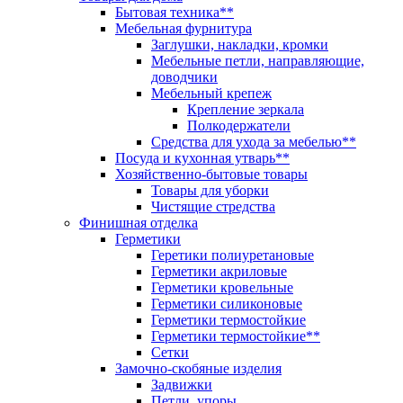
Бытовая техника**
Мебельная фурнитура
Заглушки, накладки, кромки
Мебельные петли, направляющие,
доводчики
Мебельный крепеж
Крепление зеркала
Полкодержатели
Средства для ухода за мебелью**
Посуда и кухонная утварь**
Хозяйственно-бытовые товары
Товары для уборки
Чистящие стредства
Финишная отделка
Герметики
Геретики полиуретановые
Герметики акриловые
Герметики кровельные
Герметики силиконовые
Герметики термостойкие
Герметики термостойкие**
Сетки
Замочно-скобяные изделия
Задвижки
Петли, упоры