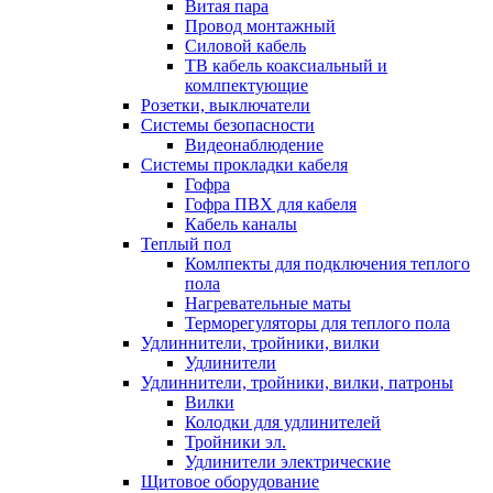
Витая пара
Провод монтажный
Силовой кабель
ТВ кабель коаксиальный и
комлпектующие
Розетки, выключатели
Системы безопасности
Видеонаблюдение
Системы прокладки кабеля
Гофра
Гофра ПВХ для кабеля
Кабель каналы
Теплый пол
Комлпекты для подключения теплого
пола
Нагревательные маты
Терморегуляторы для теплого пола
Удлиннители, тройники, вилки
Удлинители
Удлиннители, тройники, вилки, патроны
Вилки
Колодки для удлинителей
Тройники эл.
Удлинители электрические
Щитовое оборудование