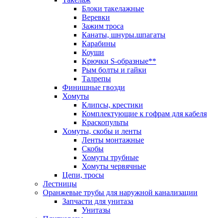
Блоки такелажные
Веревки
Зажим троса
Канаты, шнуры.шпагаты
Карабины
Коуши
Крючки S-образные**
Рым болты и гайки
Талрепы
Финишные гвозди
Хомуты
Клипсы, крестики
Комплектующие к гофрам для кабеля
Краскопульты
Хомуты, скобы и ленты
Ленты монтажные
Скобы
Хомуты трубные
Хомуты червячные
Цепи, тросы
Лестницы
Оранжевые трубы для наружной канализации
Запчасти для унитаза
Унитазы