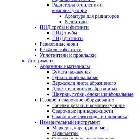
Радиаторы отопления и
комплектующие
Арматура для радиаторов
Радиаторы
ПНД трубы и фитинги
ПНД трубы
ПНД фитинги
Ревизонные люки
Резьбовые фитинги
Уплотнители и прокладки
Инструмент
Абразивные материалы
Бумага наждачная
Губки шлифовальные
Держатели листа абразивного
Держатели листов абразивных
Шкурки, губки, блоки шлифовальные
Газовое и сварочное оборудование
Горелки резаки и комлпектующие
Сварочные принадлежности
Сварочные электроды и проволока
Измерительный инструмент
Маркеры, карандаши, мел
Мультметры
Отвесы, шнуры разметочные