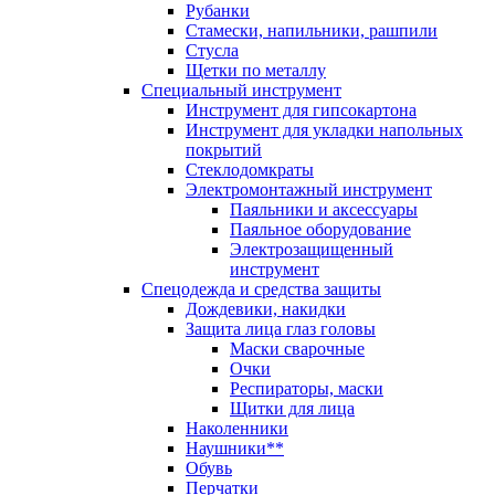
Рубанки
Стамески, напильники, рашпили
Стусла
Щетки по металлу
Специальный инструмент
Инструмент для гипсокартона
Инструмент для укладки напольных
покрытий
Стеклодомкраты
Электромонтажный инструмент
Паяльники и аксессуары
Паяльное оборудование
Электрозащищенный
инструмент
Спецодежда и средства защиты
Дождевики, накидки
Защита лица глаз головы
Маски сварочные
Очки
Респираторы, маски
Щитки для лица
Наколенники
Наушники**
Обувь
Перчатки