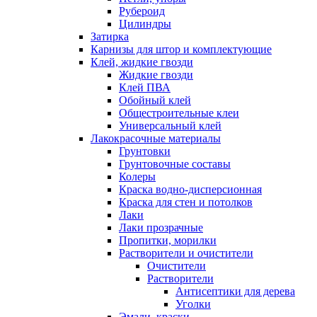
Рубероид
Цилиндры
Затирка
Карнизы для штор и комплектующие
Клей, жидкие гвозди
Жидкие гвозди
Клей ПВА
Обойный клей
Общестроительные клеи
Универсальный клей
Лакокрасочные материалы
Грунтовки
Грунтовочные составы
Колеры
Краска водно-дисперсионная
Краска для стен и потолков
Лаки
Лаки прозрачные
Пропитки, морилки
Растворители и очистители
Очистители
Растворители
Антисептики для дерева
Уголки
Эмали, краски