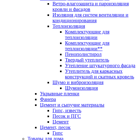
Ветро-влагозащита и пароизоляция
кровли и фасадов
Изоляция для систем вентиляции и
кондиционирования
Теплоизоляция
Комплектующие для
теплоизоляции
Комплектующие для
теплоизоляции**
Пенополистирол
Твердый утеплитель
Утепление штукатурного фасада
Утеплитель для каркасных
конструкций и скатных кровель
Шумо и виброизоляция
Шумоизоляция
Укрывные пленки
Фанера
Цемент и сыпучие материалы
Гипс, известь
Песок и ПГС
Цемент
Цемент, песок
Гипс
Товары для дома