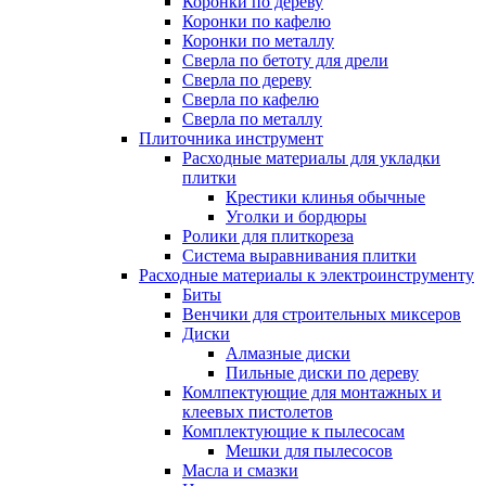
Коронки по дереву
Коронки по кафелю
Коронки по металлу
Сверла по бетоту для дрели
Сверла по дереву
Сверла по кафелю
Сверла по металлу
Плиточника инструмент
Расходные материалы для укладки
плитки
Крестики клинья обычные
Уголки и бордюры
Ролики для плиткореза
Система выравнивания плитки
Расходные материалы к электроинструменту
Биты
Венчики для строительных миксеров
Диски
Алмазные диски
Пильные диски по дереву
Комлпектующие для монтажных и
клеевых пистолетов
Комплектующие к пылесосам
Мешки для пылесосов
Масла и смазки