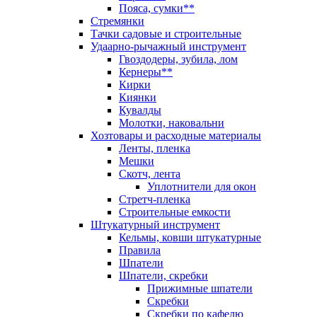
Пояса, сумки**
Стремянки
Тачки садовые и строительные
Удаарно-рычажный инструмент
Гвоздодеры, зубила, лом
Кернеры**
Кирки
Киянки
Кувалды
Молотки, наковальни
Хозтовары и расходные материалы
Ленты, пленка
Мешки
Скотч, лента
Уплотнители для окон
Стретч-пленка
Строительные емкости
Штукатурный инструмент
Кельмы, ковши штукатурные
Правила
Шпатели
Шпатели, скребки
Прижимные шпатели
Скребки
Скребки по кафелю