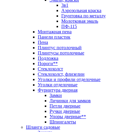
3в1
Аэрозольная краска
Грунтовка по металлу
Молотковая эмаль
ПФ-115
Монтажная пена
Панели пластик
Пена
Плинтус потолочный
Плинтусы потолочные
Подложка
Пороги**
Стеклохолст
Стеклохолст, флизелин
Уголки и профили отделочные
Уголки отделочные
Фурнитура дверная
Замки
Личинки для замков
Петли дверные
Ручки дверные
Упоры дверные**
Шпингалеты
Шланги садовые