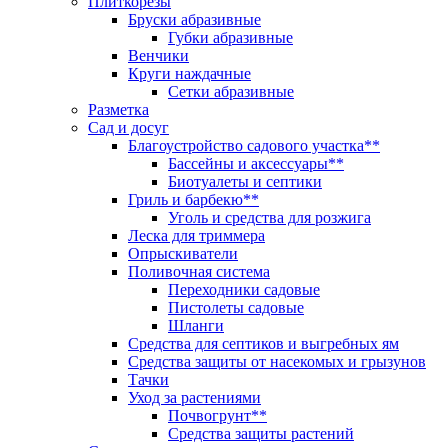
Плиткорезы
Бруски абразивные
Губки абразивные
Венчики
Круги наждачные
Сетки абразивные
Разметка
Сад и досуг
Благоустройство садового участка**
Бассейны и аксессуары**
Биотуалеты и септики
Гриль и барбекю**
Уголь и средства для розжига
Леска для триммера
Опрыскиватели
Поливочная система
Переходники садовые
Пистолеты садовые
Шланги
Средства для септиков и выгребных ям
Средства защиты от насекомых и грызунов
Тачки
Уход за растениями
Почвогрунт**
Средства защиты растений