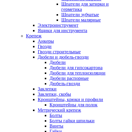
Шпатели для затирки и
герметика
Шпатели зубчатые
Шпатели малярные
Электроинструмент
Ящики для инструмента
Крепеж
Анкеры
Гвозди
Гвозди строительные
Дюбели и дюбель-гвозди
Дюбели
Дюбели для гипсокартона
Дюбели для теплоизоляции
Дюбели распорные
Дюбель-гвозди
Заклепки
Заклепки, скобы
Кронштейны, крюки и профили
Кронштейны для полок
Метрический крепеж
Болты
Болты гайки шпильки
Винты
Гайки