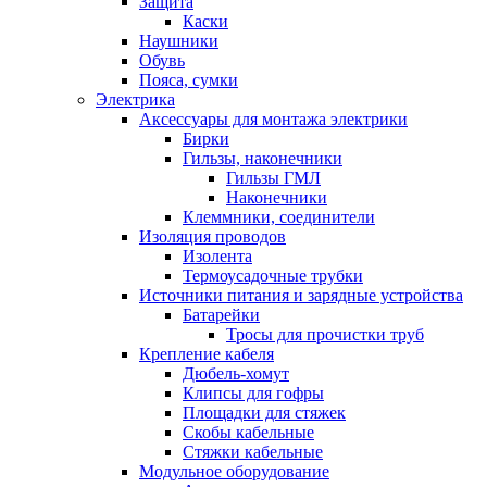
Защита
Каски
Наушники
Обувь
Пояса, сумки
Электрика
Аксессуары для монтажа электрики
Бирки
Гильзы, наконечники
Гильзы ГМЛ
Наконечники
Клеммники, соединители
Изоляция проводов
Изолента
Термоусадочные трубки
Источники питания и зарядные устройства
Батарейки
Тросы для прочистки труб
Крепление кабеля
Дюбель-хомут
Клипсы для гофры
Площадки для стяжек
Скобы кабельные
Стяжки кабельные
Модульное оборудование