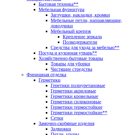
Бытовая техника**
Мебельная фурнитура
Заглушки, накладки, кромки
Мебельные петли, направляющие,
доводчики
Мебельный крепеж
Крепление зеркала
Полкодержатели
Средства для ухода за мебелью**
Посуда и кухонная утварь**
Хозяйственно-бытовые товары
Товары для уборки
Чистящие стредства
Финишная отделка
Герметики
Геретики полиуретановые
Герметики акриловые
Герметики кровельные
Герметики силиконовые
Герметики термостойкие
Герметики термостойкие**
Сетки
Замочно-скобяные изделия
Задвижки
Петли, упоры