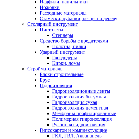
Надфили, напильники
Ножовки
Расходные материалы
Стамески, рубанки, резцы по дереву
Столярный инструмент
Пистолеты
Степлеры
Средство борьбы с вредителями
Полотна, пилки
Ударный инструмент
Гвоздодеры
Кирки, ломы
Стройматериалы
Блоки строительные
Брус
Гидроизоляция
Гидроизоляционные ленты
Гидроизоляция битумная
Гидроизоляция сухая
Гидроизоляция цементная
Мембраны профилированные
Полимерная гидроизоляция
Рулонная гидроизоляция
Гипсокартон и комплектующие
ГКЛ, ГВЛ, Аквапанель