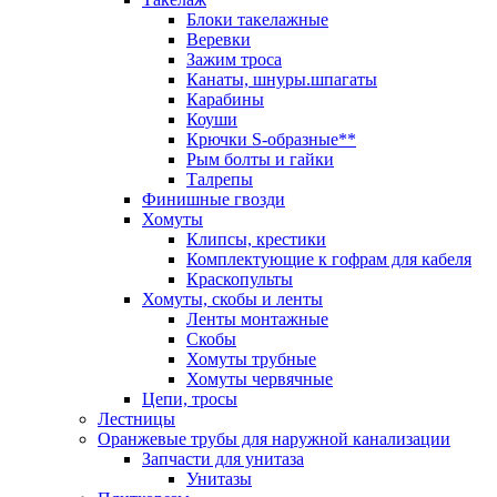
Блоки такелажные
Веревки
Зажим троса
Канаты, шнуры.шпагаты
Карабины
Коуши
Крючки S-образные**
Рым болты и гайки
Талрепы
Финишные гвозди
Хомуты
Клипсы, крестики
Комплектующие к гофрам для кабеля
Краскопульты
Хомуты, скобы и ленты
Ленты монтажные
Скобы
Хомуты трубные
Хомуты червячные
Цепи, тросы
Лестницы
Оранжевые трубы для наружной канализации
Запчасти для унитаза
Унитазы