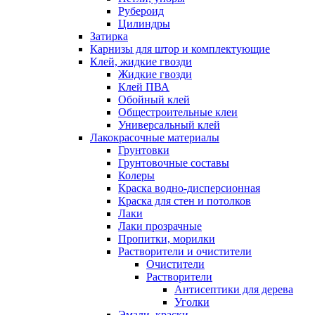
Рубероид
Цилиндры
Затирка
Карнизы для штор и комплектующие
Клей, жидкие гвозди
Жидкие гвозди
Клей ПВА
Обойный клей
Общестроительные клеи
Универсальный клей
Лакокрасочные материалы
Грунтовки
Грунтовочные составы
Колеры
Краска водно-дисперсионная
Краска для стен и потолков
Лаки
Лаки прозрачные
Пропитки, морилки
Растворители и очистители
Очистители
Растворители
Антисептики для дерева
Уголки
Эмали, краски