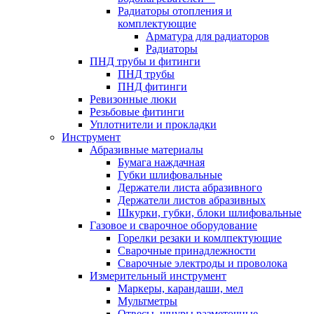
Радиаторы отопления и
комплектующие
Арматура для радиаторов
Радиаторы
ПНД трубы и фитинги
ПНД трубы
ПНД фитинги
Ревизонные люки
Резьбовые фитинги
Уплотнители и прокладки
Инструмент
Абразивные материалы
Бумага наждачная
Губки шлифовальные
Держатели листа абразивного
Держатели листов абразивных
Шкурки, губки, блоки шлифовальные
Газовое и сварочное оборудование
Горелки резаки и комлпектующие
Сварочные принадлежности
Сварочные электроды и проволока
Измерительный инструмент
Маркеры, карандаши, мел
Мультметры
Отвесы, шнуры разметочные