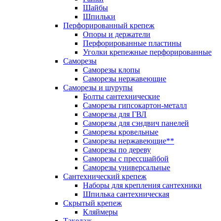
Шайбы
Шпильки
Перфорированный крепеж
Опоры и держатели
Перфорированные пластины
Уголки крепежные перфорированные
Саморезы
Саморезы клопы
Саморезы нержавеющие
Саморезы и шурупы
Болты сантехнические
Саморезы гипсокартон-металл
Саморезы для ГВЛ
Саморезы для сэндвич панелей
Саморезы кровельные
Саморезы нержавеющие**
Саморезы по дереву
Саморезы с прессшайбой
Саморезы универсальные
Сантехнический крепеж
Наборы для крепления сантехники
Шпилька сантехническая
Скрытый крепеж
Кляймеры
Такелаж