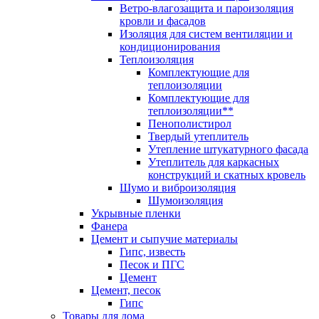
Ветро-влагозащита и пароизоляция
кровли и фасадов
Изоляция для систем вентиляции и
кондиционирования
Теплоизоляция
Комплектующие для
теплоизоляции
Комплектующие для
теплоизоляции**
Пенополистирол
Твердый утеплитель
Утепление штукатурного фасада
Утеплитель для каркасных
конструкций и скатных кровель
Шумо и виброизоляция
Шумоизоляция
Укрывные пленки
Фанера
Цемент и сыпучие материалы
Гипс, известь
Песок и ПГС
Цемент
Цемент, песок
Гипс
Товары для дома