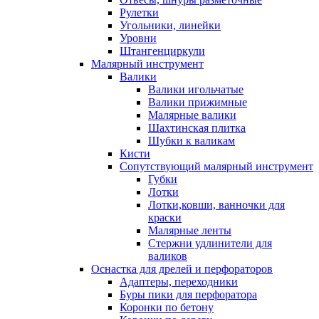
Рулетки
Угольники, линейки
Уровни
Штангенциркули
Малярный инструмент
Валики
Валики игольчатые
Валики прижимные
Малярные валики
Шахтинская плитка
Шубки к валикам
Кисти
Сопутствующий малярный инструмент
Губки
Лотки
Лотки,ковши, ванночки для
краски
Малярные ленты
Стержни удлинители для
валиков
Оснастка для дрелей и перфораторов
Адаптеры, переходники
Буры пики для перфоратора
Коронки по бетону