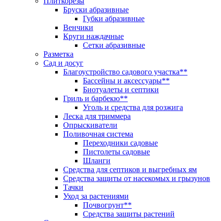
Плиткорезы
Бруски абразивные
Губки абразивные
Венчики
Круги наждачные
Сетки абразивные
Разметка
Сад и досуг
Благоустройство садового участка**
Бассейны и аксессуары**
Биотуалеты и септики
Гриль и барбекю**
Уголь и средства для розжига
Леска для триммера
Опрыскиватели
Поливочная система
Переходники садовые
Пистолеты садовые
Шланги
Средства для септиков и выгребных ям
Средства защиты от насекомых и грызунов
Тачки
Уход за растениями
Почвогрунт**
Средства защиты растений