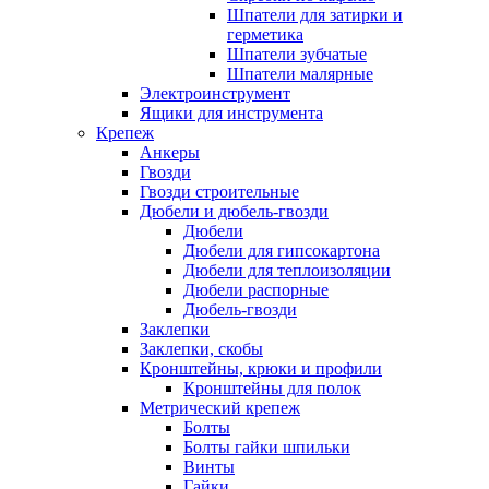
Шпатели для затирки и
герметика
Шпатели зубчатые
Шпатели малярные
Электроинструмент
Ящики для инструмента
Крепеж
Анкеры
Гвозди
Гвозди строительные
Дюбели и дюбель-гвозди
Дюбели
Дюбели для гипсокартона
Дюбели для теплоизоляции
Дюбели распорные
Дюбель-гвозди
Заклепки
Заклепки, скобы
Кронштейны, крюки и профили
Кронштейны для полок
Метрический крепеж
Болты
Болты гайки шпильки
Винты
Гайки