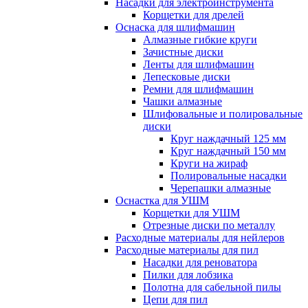
Насадки для электроинструмента
Корщетки для дрелей
Оснаска для шлифмашин
Алмазные гибкие круги
Зачистные диски
Ленты для шлифмашин
Лепесковые диски
Ремни для шлифмашин
Чашки алмазные
Шлифовальные и полировальные
диски
Круг наждачный 125 мм
Круг наждачный 150 мм
Круги на жираф
Полировальные насадки
Черепашки алмазные
Оснастка для УШМ
Корщетки для УШМ
Отрезные диски по металлу
Расходные материалы для нейлеров
Расходные материалы для пил
Насадки для реноватора
Пилки для лобзика
Полотна для сабельной пилы
Цепи для пил