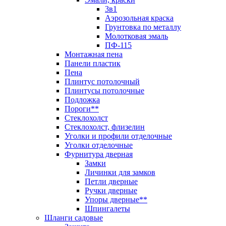
3в1
Аэрозольная краска
Грунтовка по металлу
Молотковая эмаль
ПФ-115
Монтажная пена
Панели пластик
Пена
Плинтус потолочный
Плинтусы потолочные
Подложка
Пороги**
Стеклохолст
Стеклохолст, флизелин
Уголки и профили отделочные
Уголки отделочные
Фурнитура дверная
Замки
Личинки для замков
Петли дверные
Ручки дверные
Упоры дверные**
Шпингалеты
Шланги садовые