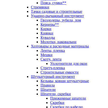
Пояса, сумки**
Стремянки
Тачки садовые и строительные
Удаарно-рычажный инструмент
Гвоздодеры, зубила, лом
Кернеры**
Кирки
Киянки
Кувалды
Молотки, наковальни
Хозтовары и расходные материалы
Ленты, пленка
Мешки
Скотч, лента
Уплотнители для окон
Стретч-пленка
Строительные емкости
Штукатурный инструмент
Кельмы, ковши штукатурные
Правила
Шпатели
Шпатели, скребки
Прижимные шпатели
Скребки
Скребки по кафелю