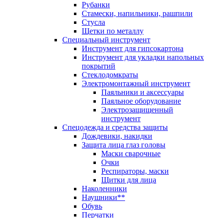
Рубанки
Стамески, напильники, рашпили
Стусла
Щетки по металлу
Специальный инструмент
Инструмент для гипсокартона
Инструмент для укладки напольных
покрытий
Стеклодомкраты
Электромонтажный инструмент
Паяльники и аксессуары
Паяльное оборудование
Электрозащищенный
инструмент
Спецодежда и средства защиты
Дождевики, накидки
Защита лица глаз головы
Маски сварочные
Очки
Респираторы, маски
Щитки для лица
Наколенники
Наушники**
Обувь
Перчатки