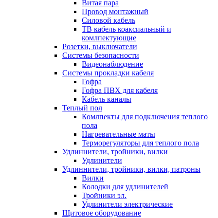
Витая пара
Провод монтажный
Силовой кабель
ТВ кабель коаксиальный и
комлпектующие
Розетки, выключатели
Системы безопасности
Видеонаблюдение
Системы прокладки кабеля
Гофра
Гофра ПВХ для кабеля
Кабель каналы
Теплый пол
Комлпекты для подключения теплого
пола
Нагревательные маты
Терморегуляторы для теплого пола
Удлиннители, тройники, вилки
Удлинители
Удлиннители, тройники, вилки, патроны
Вилки
Колодки для удлинителей
Тройники эл.
Удлинители электрические
Щитовое оборудование