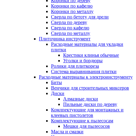
Коронки по дереву
Коронки по кафелю
Коронки по металлу
Сверла по бетоту для дрели
Сверла по дереву
Сверла по кафелю
Сверла по металлу
Плиточника инструмент
Расходные материалы для укладки
плитки
Крестики клинья обычные
Уголки и бордюры
Ролики для плиткореза
Система выравнивания плитки
Расходные материалы к электроинструменту
Биты
Венчики для строительных миксеров
Диски
Алмазные диски
Пильные диски по дереву
Комлпектующие для монтажных и
клеевых пистолетов
Комплектующие к пылесосам
Мешки для пылесосов
Масла и смазки