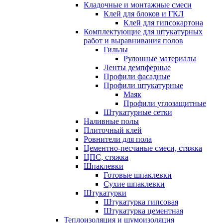
Кладочные и монтажные смеси
Клей для блоков и ГКЛ
Клей для гипсокартона
Комплектующие для штукатурных
работ и выравнивания полов
Гильзы
Рулонные материалы
Ленты демпферные
Профили фасадные
Профили штукатурные
Маяк
Профили углозащитные
Штукатурные сетки
Наливные полы
Плиточный клей
Ровнители для пола
Цементно-песчаные смеси, стяжка
ЦПС, стяжка
Шпаклевки
Готовые шпаклевки
Сухие шпаклевки
Штукатурки
Штукатурка гипсовая
Штукатурка цементная
Теплоизоляция и шумоизоляция