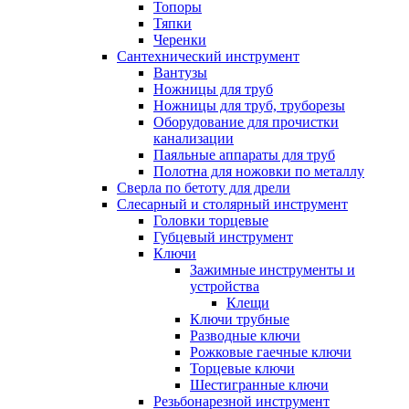
Топоры
Тяпки
Черенки
Сантехнический инструмент
Вантузы
Ножницы для труб
Ножницы для труб, труборезы
Оборудование для прочистки
канализации
Паяльные аппараты для труб
Полотна для ножовки по металлу
Сверла по бетоту для дрели
Слесарный и столярный инструмент
Головки торцевые
Губцевый инструмент
Ключи
Зажимные инструменты и
устройства
Клещи
Ключи трубные
Разводные ключи
Рожковые гаечные ключи
Торцевые ключи
Шестигранные ключи
Резьбонарезной инструмент