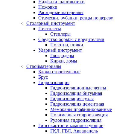
Надфили, напильники
Ножовки
Расходные материалы
Стамески, рубанки, резцы по дереву
Столярный инструмент
Пистолеты
Степлеры
Средство борьбы с вредителями
Полотна, пилки
Ударный инструмент
Гвоздодеры
Кирки, ломы
Стройматериалы
Блоки строительные
Брус
Гидроизоляция
Гидроизоляционные ленты
Гидроизоляция битумная
Гидроизоляция сухая
Гидроизоляция цементная
Мембраны профилированные
Полимерная гидроизоляция
Рулонная гидроизоляция
Гипсокартон и комплектующие
ГКЛ, ГВЛ, Аквапанель