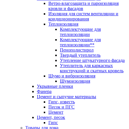
Ветро-влагозащита и пароизоляция
кровли и фасадов
Изоляция для систем вентиляции и
кондиционирования
Теплоизоляция
Комплектующие для
теплоизоляции
Комплектующие для
теплоизоляции**
Пенополистирол
Твердый утеплитель
Утепление штукатурного фасада
Утеплитель для каркасных
конструкций и скатных кровель
Шумо и виброизоляция
Шумоизоляция
Укрывные пленки
Фанера
Цемент и сыпучие материалы
Гипс, известь
Песок и ПГС
Цемент
Цемент, песок
Гипс
Товары для дома