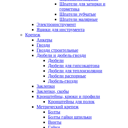
Шпатели для затирки и
герметика
Шпатели зубчатые
Шпатели малярные
Электроинструмент
Ящики для инструмента
Крепеж
Анкеры
Гвозди
Гвозди строительные
Дюбели и дюбель-гвозди
Дюбели
Дюбели для гипсокартона
Дюбели для теплоизоляции
Дюбели распорные
Дюбель-гвозди
Заклепки
Заклепки, скобы
Кронштейны, крюки и профили
Кронштейны для полок
Метрический крепеж
Болты
Болты гайки шпильки
Винты
Гайки