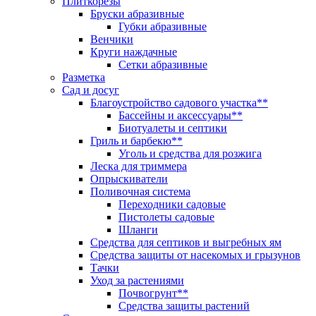
Плиткорезы
Бруски абразивные
Губки абразивные
Венчики
Круги наждачные
Сетки абразивные
Разметка
Сад и досуг
Благоустройство садового участка**
Бассейны и аксессуары**
Биотуалеты и септики
Гриль и барбекю**
Уголь и средства для розжига
Леска для триммера
Опрыскиватели
Поливочная система
Переходники садовые
Пистолеты садовые
Шланги
Средства для септиков и выгребных ям
Средства защиты от насекомых и грызунов
Тачки
Уход за растениями
Почвогрунт**
Средства защиты растений