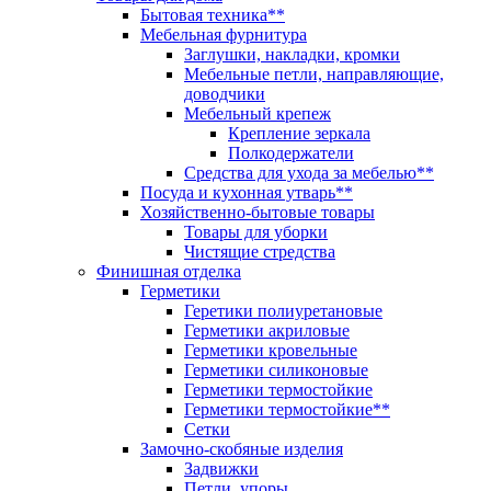
Бытовая техника**
Мебельная фурнитура
Заглушки, накладки, кромки
Мебельные петли, направляющие,
доводчики
Мебельный крепеж
Крепление зеркала
Полкодержатели
Средства для ухода за мебелью**
Посуда и кухонная утварь**
Хозяйственно-бытовые товары
Товары для уборки
Чистящие стредства
Финишная отделка
Герметики
Геретики полиуретановые
Герметики акриловые
Герметики кровельные
Герметики силиконовые
Герметики термостойкие
Герметики термостойкие**
Сетки
Замочно-скобяные изделия
Задвижки
Петли, упоры