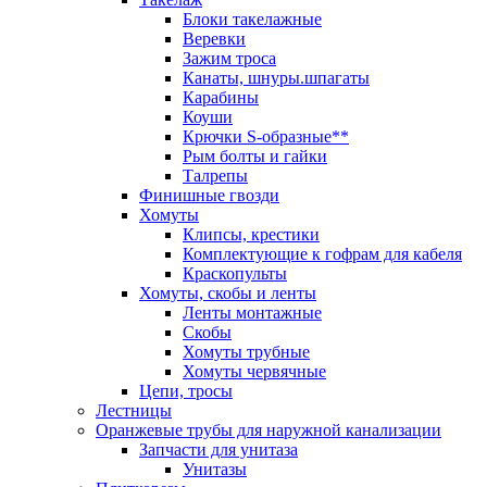
Блоки такелажные
Веревки
Зажим троса
Канаты, шнуры.шпагаты
Карабины
Коуши
Крючки S-образные**
Рым болты и гайки
Талрепы
Финишные гвозди
Хомуты
Клипсы, крестики
Комплектующие к гофрам для кабеля
Краскопульты
Хомуты, скобы и ленты
Ленты монтажные
Скобы
Хомуты трубные
Хомуты червячные
Цепи, тросы
Лестницы
Оранжевые трубы для наружной канализации
Запчасти для унитаза
Унитазы