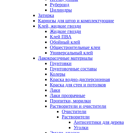
Рубероид
Цилиндры
Затирка
Карнизы для штор и комплектующие
Клей, жидкие гвозди
Жидкие гвозди
Клей ПВА
Обойный клей
Общестроительные клеи
Универсальный клей
Лакокрасочные материалы
Грунтовки
Грунтовочные составы
Колеры
Краска водно-дисперсионная
Краска для стен и потолков
Лаки
Лаки прозрачные
Пропитки, морилки
Растворители и очистители
Очистители
Растворители
Антисептики для дерева
Уголки
Эмали, краски