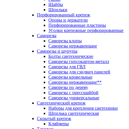
Шайбы
Шпильки
Перфорированный крепеж
Опоры и держатели
Перфорированные пластины
Уголки крепежные перфорированные
Саморезы
Саморезы клопы
Саморезы нержавеющие
Саморезы и шурупы
Болты сантехнические
Саморезы гипсокартон-металл
Саморезы для ГВЛ
Саморезы для сэндвич панелей
Саморезы кровельные
Саморезы нержавеющие**
Саморезы по дереву
Саморезы с прессшайбой
Саморезы универсальные
Сантехнический крепеж
Наборы для крепления сантехники
Шпилька сантехническая
Скрытый крепеж
Кляймеры
Такелаж