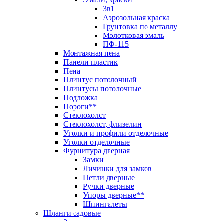
3в1
Аэрозольная краска
Грунтовка по металлу
Молотковая эмаль
ПФ-115
Монтажная пена
Панели пластик
Пена
Плинтус потолочный
Плинтусы потолочные
Подложка
Пороги**
Стеклохолст
Стеклохолст, флизелин
Уголки и профили отделочные
Уголки отделочные
Фурнитура дверная
Замки
Личинки для замков
Петли дверные
Ручки дверные
Упоры дверные**
Шпингалеты
Шланги садовые