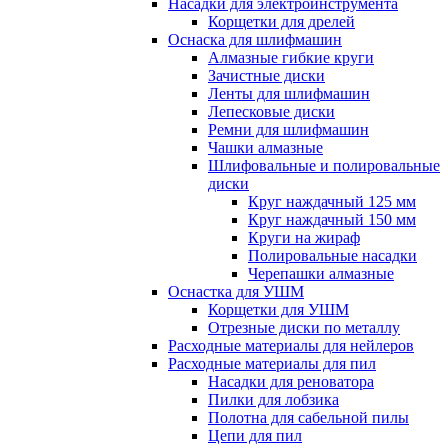
Насадки для электроинструмента
Корщетки для дрелей
Оснаска для шлифмашин
Алмазные гибкие круги
Зачистные диски
Ленты для шлифмашин
Лепесковые диски
Ремни для шлифмашин
Чашки алмазные
Шлифовальные и полировальные
диски
Круг наждачный 125 мм
Круг наждачный 150 мм
Круги на жираф
Полировальные насадки
Черепашки алмазные
Оснастка для УШМ
Корщетки для УШМ
Отрезные диски по металлу
Расходные материалы для нейлеров
Расходные материалы для пил
Насадки для реноватора
Пилки для лобзика
Полотна для сабельной пилы
Цепи для пил