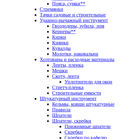
Пояса, сумки**
Стремянки
Тачки садовые и строительные
Удаарно-рычажный инструмент
Гвоздодеры, зубила, лом
Кернеры**
Кирки
Киянки
Кувалды
Молотки, наковальни
Хозтовары и расходные материалы
Ленты, пленка
Мешки
Скотч, лента
Уплотнители для окон
Стретч-пленка
Строительные емкости
Штукатурный инструмент
Кельмы, ковши штукатурные
Правила
Шпатели
Шпатели, скребки
Прижимные шпатели
Скребки
Скребки по кафелю