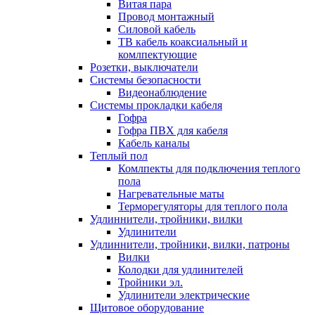
Витая пара
Провод монтажный
Силовой кабель
ТВ кабель коаксиальный и
комлпектующие
Розетки, выключатели
Системы безопасности
Видеонаблюдение
Системы прокладки кабеля
Гофра
Гофра ПВХ для кабеля
Кабель каналы
Теплый пол
Комлпекты для подключения теплого
пола
Нагревательные маты
Терморегуляторы для теплого пола
Удлиннители, тройники, вилки
Удлинители
Удлиннители, тройники, вилки, патроны
Вилки
Колодки для удлинителей
Тройники эл.
Удлинители электрические
Щитовое оборудование