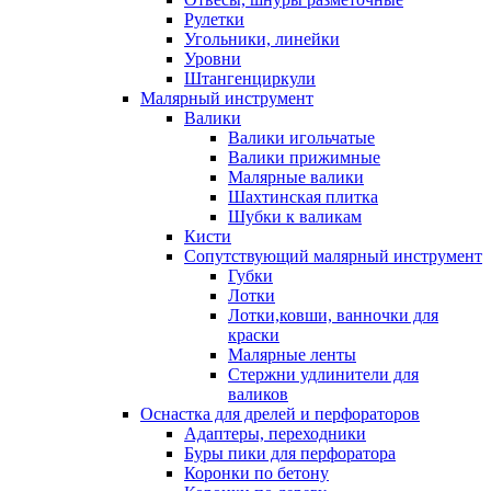
Рулетки
Угольники, линейки
Уровни
Штангенциркули
Малярный инструмент
Валики
Валики игольчатые
Валики прижимные
Малярные валики
Шахтинская плитка
Шубки к валикам
Кисти
Сопутствующий малярный инструмент
Губки
Лотки
Лотки,ковши, ванночки для
краски
Малярные ленты
Стержни удлинители для
валиков
Оснастка для дрелей и перфораторов
Адаптеры, переходники
Буры пики для перфоратора
Коронки по бетону