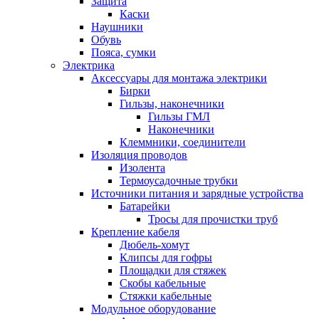
Защита
Каски
Наушники
Обувь
Пояса, сумки
Электрика
Аксессуары для монтажа электрики
Бирки
Гильзы, наконечники
Гильзы ГМЛ
Наконечники
Клеммники, соединители
Изоляция проводов
Изолента
Термоусадочные трубки
Источники питания и зарядные устройства
Батарейки
Тросы для прочистки труб
Крепление кабеля
Дюбель-хомут
Клипсы для гофры
Площадки для стяжек
Скобы кабельные
Стяжки кабельные
Модульное оборудование