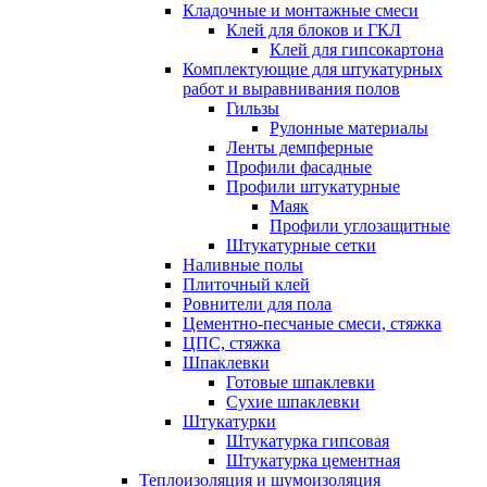
Кладочные и монтажные смеси
Клей для блоков и ГКЛ
Клей для гипсокартона
Комплектующие для штукатурных
работ и выравнивания полов
Гильзы
Рулонные материалы
Ленты демпферные
Профили фасадные
Профили штукатурные
Маяк
Профили углозащитные
Штукатурные сетки
Наливные полы
Плиточный клей
Ровнители для пола
Цементно-песчаные смеси, стяжка
ЦПС, стяжка
Шпаклевки
Готовые шпаклевки
Сухие шпаклевки
Штукатурки
Штукатурка гипсовая
Штукатурка цементная
Теплоизоляция и шумоизоляция