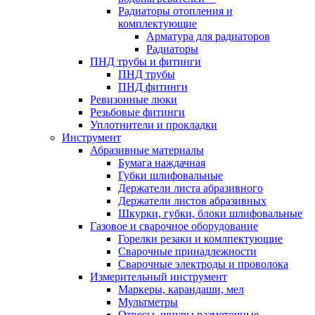
Радиаторы отопления и
комплектующие
Арматура для радиаторов
Радиаторы
ПНД трубы и фитинги
ПНД трубы
ПНД фитинги
Ревизонные люки
Резьбовые фитинги
Уплотнители и прокладки
Инструмент
Абразивные материалы
Бумага наждачная
Губки шлифовальные
Держатели листа абразивного
Держатели листов абразивных
Шкурки, губки, блоки шлифовальные
Газовое и сварочное оборудование
Горелки резаки и комлпектующие
Сварочные принадлежности
Сварочные электроды и проволока
Измерительный инструмент
Маркеры, карандаши, мел
Мультметры
Отвесы, шнуры разметочные