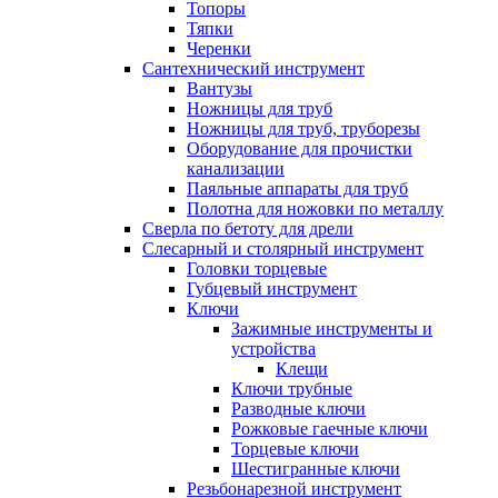
Топоры
Тяпки
Черенки
Сантехнический инструмент
Вантузы
Ножницы для труб
Ножницы для труб, труборезы
Оборудование для прочистки
канализации
Паяльные аппараты для труб
Полотна для ножовки по металлу
Сверла по бетоту для дрели
Слесарный и столярный инструмент
Головки торцевые
Губцевый инструмент
Ключи
Зажимные инструменты и
устройства
Клещи
Ключи трубные
Разводные ключи
Рожковые гаечные ключи
Торцевые ключи
Шестигранные ключи
Резьбонарезной инструмент