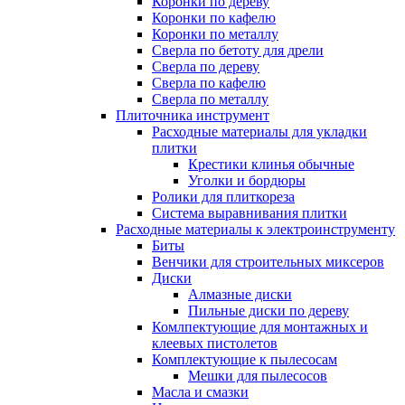
Коронки по дереву
Коронки по кафелю
Коронки по металлу
Сверла по бетоту для дрели
Сверла по дереву
Сверла по кафелю
Сверла по металлу
Плиточника инструмент
Расходные материалы для укладки
плитки
Крестики клинья обычные
Уголки и бордюры
Ролики для плиткореза
Система выравнивания плитки
Расходные материалы к электроинструменту
Биты
Венчики для строительных миксеров
Диски
Алмазные диски
Пильные диски по дереву
Комлпектующие для монтажных и
клеевых пистолетов
Комплектующие к пылесосам
Мешки для пылесосов
Масла и смазки