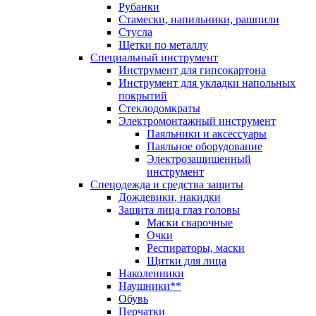
Рубанки
Стамески, напильники, рашпили
Стусла
Щетки по металлу
Специальный инструмент
Инструмент для гипсокартона
Инструмент для укладки напольных
покрытий
Стеклодомкраты
Электромонтажный инструмент
Паяльники и аксессуары
Паяльное оборудование
Электрозащищенный
инструмент
Спецодежда и средства защиты
Дождевики, накидки
Защита лица глаз головы
Маски сварочные
Очки
Респираторы, маски
Щитки для лица
Наколенники
Наушники**
Обувь
Перчатки