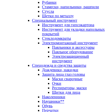
Рубанки
Стамески, напильники, рашпили
Стусла
Щетки по металлу
Специальный инструмент
Инструмент для гипсокартона
Инструмент для укладки напольных
покрытий
Стеклодомкраты
Электромонтажный инструмент
Паяльники и аксессуары
Паяльное оборудование
Электрозащищенный
инструмент
Спецодежда и средства защиты
Дождевики, накидки
Защита лица глаз головы
Маски сварочные
Очки
Респираторы, маски
Щитки для лица
Наколенники
Наушники**
Обувь
Перчатки