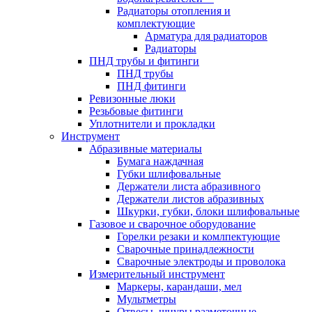
Радиаторы отопления и
комплектующие
Арматура для радиаторов
Радиаторы
ПНД трубы и фитинги
ПНД трубы
ПНД фитинги
Ревизонные люки
Резьбовые фитинги
Уплотнители и прокладки
Инструмент
Абразивные материалы
Бумага наждачная
Губки шлифовальные
Держатели листа абразивного
Держатели листов абразивных
Шкурки, губки, блоки шлифовальные
Газовое и сварочное оборудование
Горелки резаки и комлпектующие
Сварочные принадлежности
Сварочные электроды и проволока
Измерительный инструмент
Маркеры, карандаши, мел
Мультметры
Отвесы, шнуры разметочные