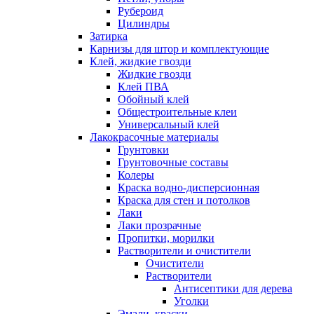
Рубероид
Цилиндры
Затирка
Карнизы для штор и комплектующие
Клей, жидкие гвозди
Жидкие гвозди
Клей ПВА
Обойный клей
Общестроительные клеи
Универсальный клей
Лакокрасочные материалы
Грунтовки
Грунтовочные составы
Колеры
Краска водно-дисперсионная
Краска для стен и потолков
Лаки
Лаки прозрачные
Пропитки, морилки
Растворители и очистители
Очистители
Растворители
Антисептики для дерева
Уголки
Эмали, краски