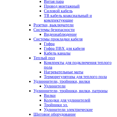
Витая пара
Провод монтажный
Силовой кабель
ТВ кабель коаксиальный и
комлпектующие
Розетки, выключатели
Системы безопасности
Видеонаблюдение
Системы прокладки кабеля
Гофра
Гофра ПВХ для кабеля
Кабель каналы
Теплый пол
Комлпекты для подключения теплого
пола
Нагревательные маты
Терморегуляторы для теплого пола
Удлиннители, тройники, вилки
Удлинители
Удлиннители, тройники, вилки, патроны
Вилки
Колодки для удлинителей
Тройники эл.
Удлинители электрические
Щитовое оборудование