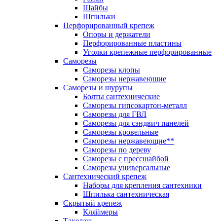
Шайбы
Шпильки
Перфорированный крепеж
Опоры и держатели
Перфорированные пластины
Уголки крепежные перфорированные
Саморезы
Саморезы клопы
Саморезы нержавеющие
Саморезы и шурупы
Болты сантехнические
Саморезы гипсокартон-металл
Саморезы для ГВЛ
Саморезы для сэндвич панелей
Саморезы кровельные
Саморезы нержавеющие**
Саморезы по дереву
Саморезы с прессшайбой
Саморезы универсальные
Сантехнический крепеж
Наборы для крепления сантехники
Шпилька сантехническая
Скрытый крепеж
Кляймеры
Такелаж