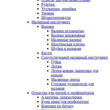
Рулетки
Угольники, линейки
Уровни
Штангенциркули
Малярный инструмент
Валики
Валики игольчатые
Валики прижимные
Малярные валики
Шахтинская плитка
Шубки к валикам
Кисти
Сопутствующий малярный инструмент
Губки
Лотки
Лотки,ковши, ванночки для
краски
Малярные ленты
Стержни удлинители для
валиков
Оснастка для дрелей и перфораторов
Адаптеры, переходники
Буры пики для перфоратора
Коронки по бетону