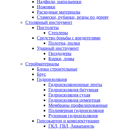
Надфили, напильники
Ножовки
Расходные материалы
Стамески, рубанки, резцы по дереву
Столярный инструмент
Пистолеты
Степлеры
Средство борьбы с вредителями
Полотна, пилки
Ударный инструмент
Гвоздодеры
Кирки, ломы
Стройматериалы
Блоки строительные
Брус
Гидроизоляция
Гидроизоляционные ленты
Гидроизоляция битумная
Гидроизоляция сухая
Гидроизоляция цементная
Мембраны профилированные
Полимерная гидроизоляция
Рулонная гидроизоляция
Гипсокартон и комплектующие
ГКЛ, ГВЛ, Аквапанель