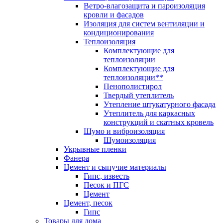
Ветро-влагозащита и пароизоляция
кровли и фасадов
Изоляция для систем вентиляции и
кондиционирования
Теплоизоляция
Комплектующие для
теплоизоляции
Комплектующие для
теплоизоляции**
Пенополистирол
Твердый утеплитель
Утепление штукатурного фасада
Утеплитель для каркасных
конструкций и скатных кровель
Шумо и виброизоляция
Шумоизоляция
Укрывные пленки
Фанера
Цемент и сыпучие материалы
Гипс, известь
Песок и ПГС
Цемент
Цемент, песок
Гипс
Товары для дома