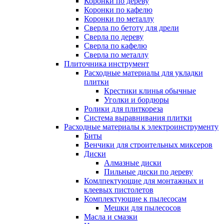
Коронки по дереву
Коронки по кафелю
Коронки по металлу
Сверла по бетоту для дрели
Сверла по дереву
Сверла по кафелю
Сверла по металлу
Плиточника инструмент
Расходные материалы для укладки
плитки
Крестики клинья обычные
Уголки и бордюры
Ролики для плиткореза
Система выравнивания плитки
Расходные материалы к электроинструменту
Биты
Венчики для строительных миксеров
Диски
Алмазные диски
Пильные диски по дереву
Комлпектующие для монтажных и
клеевых пистолетов
Комплектующие к пылесосам
Мешки для пылесосов
Масла и смазки