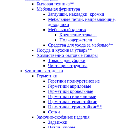
Бытовая техника**
Мебельная фурнитура
Заглушки, накладки, кромки
Мебельные петли, направляющие,
доводчики
Мебельный крепеж
Крепление зеркала
Полкодержатели
Средства для ухода за мебелью**
Посуда и кухонная утварь**
Хозяйственно-бытовые товары
Товары для уборки
Чистящие стредства
Финишная отделка
Герметики
Геретики полиуретановые
Герметики акриловые
Герметики кровельные
Герметики силиконовые
Герметики термостойкие
Герметики термостойкие**
Сетки
Замочно-скобяные изделия
Задвижки
Петли, упоры