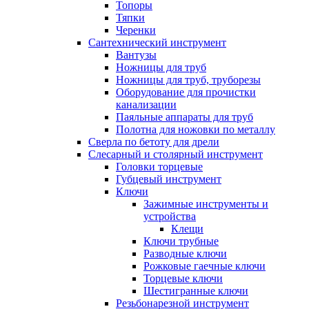
Топоры
Тяпки
Черенки
Сантехнический инструмент
Вантузы
Ножницы для труб
Ножницы для труб, труборезы
Оборудование для прочистки
канализации
Паяльные аппараты для труб
Полотна для ножовки по металлу
Сверла по бетоту для дрели
Слесарный и столярный инструмент
Головки торцевые
Губцевый инструмент
Ключи
Зажимные инструменты и
устройства
Клещи
Ключи трубные
Разводные ключи
Рожковые гаечные ключи
Торцевые ключи
Шестигранные ключи
Резьбонарезной инструмент