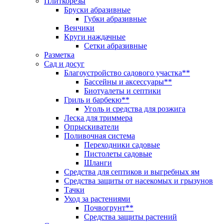
Плиткорезы
Бруски абразивные
Губки абразивные
Венчики
Круги наждачные
Сетки абразивные
Разметка
Сад и досуг
Благоустройство садового участка**
Бассейны и аксессуары**
Биотуалеты и септики
Гриль и барбекю**
Уголь и средства для розжига
Леска для триммера
Опрыскиватели
Поливочная система
Переходники садовые
Пистолеты садовые
Шланги
Средства для септиков и выгребных ям
Средства защиты от насекомых и грызунов
Тачки
Уход за растениями
Почвогрунт**
Средства защиты растений