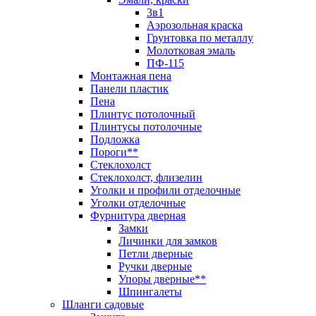
3в1
Аэрозольная краска
Грунтовка по металлу
Молотковая эмаль
ПФ-115
Монтажная пена
Панели пластик
Пена
Плинтус потолочный
Плинтусы потолочные
Подложка
Пороги**
Стеклохолст
Стеклохолст, флизелин
Уголки и профили отделочные
Уголки отделочные
Фурнитура дверная
Замки
Личинки для замков
Петли дверные
Ручки дверные
Упоры дверные**
Шпингалеты
Шланги садовые