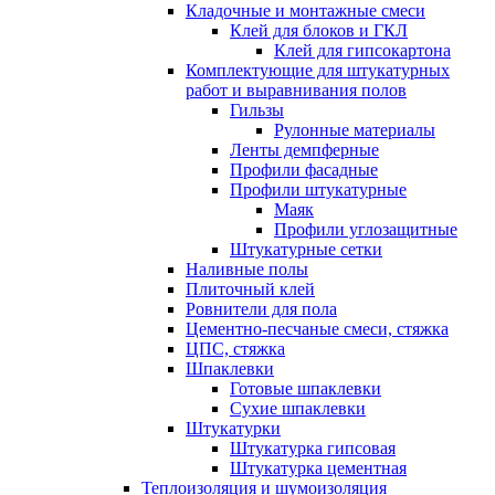
Кладочные и монтажные смеси
Клей для блоков и ГКЛ
Клей для гипсокартона
Комплектующие для штукатурных
работ и выравнивания полов
Гильзы
Рулонные материалы
Ленты демпферные
Профили фасадные
Профили штукатурные
Маяк
Профили углозащитные
Штукатурные сетки
Наливные полы
Плиточный клей
Ровнители для пола
Цементно-песчаные смеси, стяжка
ЦПС, стяжка
Шпаклевки
Готовые шпаклевки
Сухие шпаклевки
Штукатурки
Штукатурка гипсовая
Штукатурка цементная
Теплоизоляция и шумоизоляция