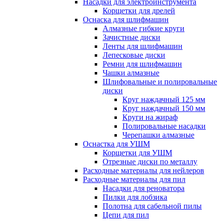
Насадки для электроинструмента
Корщетки для дрелей
Оснаска для шлифмашин
Алмазные гибкие круги
Зачистные диски
Ленты для шлифмашин
Лепесковые диски
Ремни для шлифмашин
Чашки алмазные
Шлифовальные и полировальные
диски
Круг наждачный 125 мм
Круг наждачный 150 мм
Круги на жираф
Полировальные насадки
Черепашки алмазные
Оснастка для УШМ
Корщетки для УШМ
Отрезные диски по металлу
Расходные материалы для нейлеров
Расходные материалы для пил
Насадки для реноватора
Пилки для лобзика
Полотна для сабельной пилы
Цепи для пил