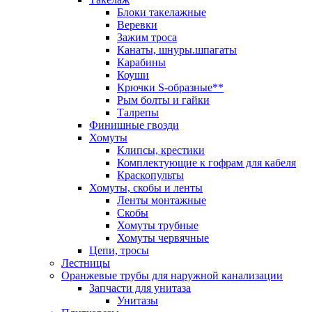
Блоки такелажные
Веревки
Зажим троса
Канаты, шнуры.шпагаты
Карабины
Коуши
Крючки S-образные**
Рым болты и гайки
Талрепы
Финишные гвозди
Хомуты
Клипсы, крестики
Комплектующие к гофрам для кабеля
Краскопульты
Хомуты, скобы и ленты
Ленты монтажные
Скобы
Хомуты трубные
Хомуты червячные
Цепи, тросы
Лестницы
Оранжевые трубы для наружной канализации
Запчасти для унитаза
Унитазы