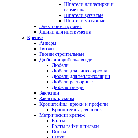
Шпатели для затирки и
герметика
Шпатели зубчатые
Шпатели малярные
Электроинструмент
Ящики для инструмента
Крепеж
Анкеры
Гвозди
Гвозди строительные
Дюбели и дюбель-гвозди
Дюбели
Дюбели для гипсокартона
Дюбели для теплоизоляции
Дюбели распорные
Дюбель-гвозди
Заклепки
Заклепки, скобы
Кронштейны, крюки и профили
Кронштейны для полок
Метрический крепеж
Болты
Болты гайки шпильки
Винты
Гайки