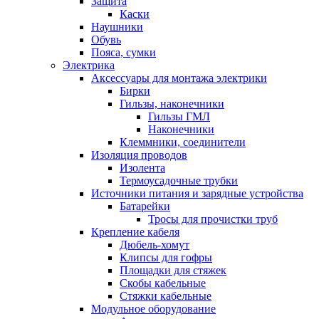
Защита
Каски
Наушники
Обувь
Пояса, сумки
Электрика
Аксессуары для монтажа электрики
Бирки
Гильзы, наконечники
Гильзы ГМЛ
Наконечники
Клеммники, соединители
Изоляция проводов
Изолента
Термоусадочные трубки
Источники питания и зарядные устройства
Батарейки
Тросы для прочистки труб
Крепление кабеля
Дюбель-хомут
Клипсы для гофры
Площадки для стяжек
Скобы кабельные
Стяжки кабельные
Модульное оборудование