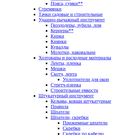
Пояса, сумки**
Стремянки
Тачки садовые и строительные
Удаарно-рычажный инструмент
Гвоздодеры, зубила, лом
Кернеры**
Кирки
Киянки
Кувалды
Молотки, наковальни
Хозтовары и расходные материалы
Ленты, пленка
Мешки
Скотч, лента
Уплотнители для окон
Стретч-пленка
Строительные емкости
Штукатурный инструмент
Кельмы, ковши штукатурные
Правила
Шпатели
Шпатели, скребки
Прижимные шпатели
Скребки
Скребки по кафелю