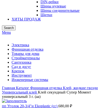
DIN-рейки
Шины нулевые
Шины соединительные
Щитки
ХИТЫ ПРОДАЖ
Search
Menu
Электрика
Финишная отделка
Товары для дома
Стройматериалы
Сантехника
Сад и досуг
Крепеж
Инструмент
Инженерные системы
Главная
Каталог
Финишная отделка
Клей, жидкие гвозди
Универсальный клей
Клей секундный Супер Момент
универсальный 3 г. (аа)
пп Уголок 20-3/4"н Ekoplastic (сс)
680,00
₽