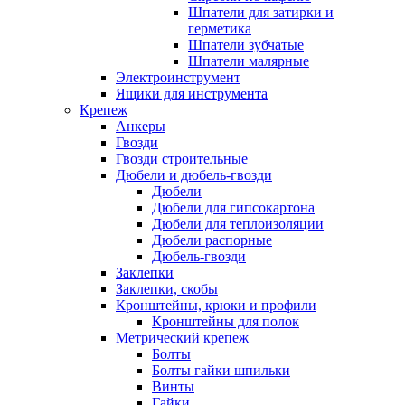
Шпатели для затирки и
герметика
Шпатели зубчатые
Шпатели малярные
Электроинструмент
Ящики для инструмента
Крепеж
Анкеры
Гвозди
Гвозди строительные
Дюбели и дюбель-гвозди
Дюбели
Дюбели для гипсокартона
Дюбели для теплоизоляции
Дюбели распорные
Дюбель-гвозди
Заклепки
Заклепки, скобы
Кронштейны, крюки и профили
Кронштейны для полок
Метрический крепеж
Болты
Болты гайки шпильки
Винты
Гайки