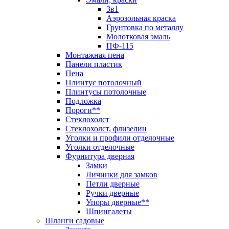
3в1
Аэрозольная краска
Грунтовка по металлу
Молотковая эмаль
ПФ-115
Монтажная пена
Панели пластик
Пена
Плинтус потолочный
Плинтусы потолочные
Подложка
Пороги**
Стеклохолст
Стеклохолст, флизелин
Уголки и профили отделочные
Уголки отделочные
Фурнитура дверная
Замки
Личинки для замков
Петли дверные
Ручки дверные
Упоры дверные**
Шпингалеты
Шланги садовые