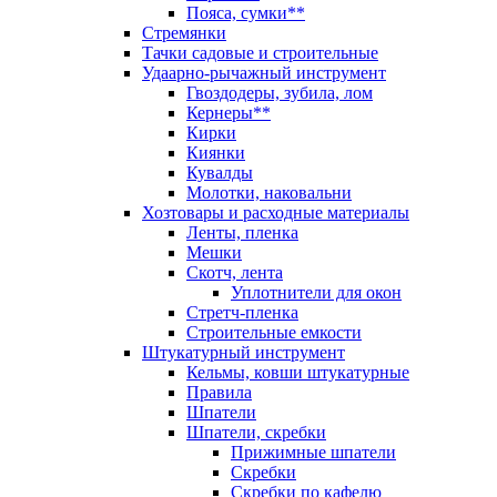
Пояса, сумки**
Стремянки
Тачки садовые и строительные
Удаарно-рычажный инструмент
Гвоздодеры, зубила, лом
Кернеры**
Кирки
Киянки
Кувалды
Молотки, наковальни
Хозтовары и расходные материалы
Ленты, пленка
Мешки
Скотч, лента
Уплотнители для окон
Стретч-пленка
Строительные емкости
Штукатурный инструмент
Кельмы, ковши штукатурные
Правила
Шпатели
Шпатели, скребки
Прижимные шпатели
Скребки
Скребки по кафелю