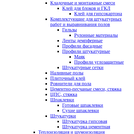
Кладочные и монтажные смеси
Клей для блоков и ГКЛ
Клей для гипсокартона
Комплектующие для штукатурных
работ и выравнивания полов
Гильзы
Рулонные материалы
Ленты демпферные
Профили фасадные
Профили штукатурные
Маяк
Профили углозащитные
Штукатурные сетки
Наливные полы
Плиточный клей
Ровнители для пола
Цементно-песчаные смеси, стяжка
ЦПС, стяжка
Шпаклевки
Готовые шпаклевки
Сухие шпаклевки
Штукатурки
Штукатурка гипсовая
Штукатурка цементная
Теплоизоляция и шумоизоляция