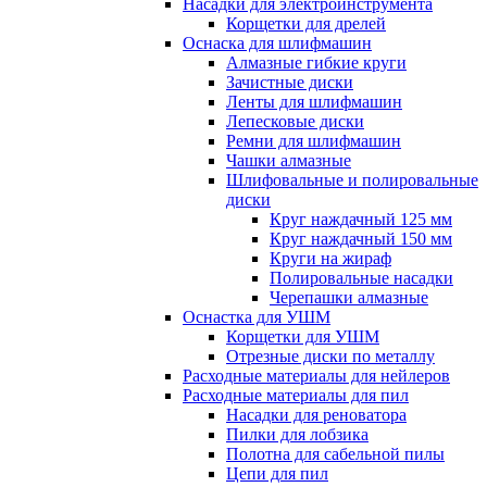
Насадки для электроинструмента
Корщетки для дрелей
Оснаска для шлифмашин
Алмазные гибкие круги
Зачистные диски
Ленты для шлифмашин
Лепесковые диски
Ремни для шлифмашин
Чашки алмазные
Шлифовальные и полировальные
диски
Круг наждачный 125 мм
Круг наждачный 150 мм
Круги на жираф
Полировальные насадки
Черепашки алмазные
Оснастка для УШМ
Корщетки для УШМ
Отрезные диски по металлу
Расходные материалы для нейлеров
Расходные материалы для пил
Насадки для реноватора
Пилки для лобзика
Полотна для сабельной пилы
Цепи для пил