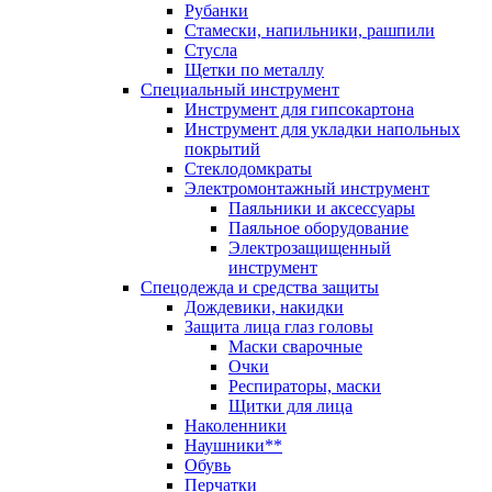
Рубанки
Стамески, напильники, рашпили
Стусла
Щетки по металлу
Специальный инструмент
Инструмент для гипсокартона
Инструмент для укладки напольных
покрытий
Стеклодомкраты
Электромонтажный инструмент
Паяльники и аксессуары
Паяльное оборудование
Электрозащищенный
инструмент
Спецодежда и средства защиты
Дождевики, накидки
Защита лица глаз головы
Маски сварочные
Очки
Респираторы, маски
Щитки для лица
Наколенники
Наушники**
Обувь
Перчатки