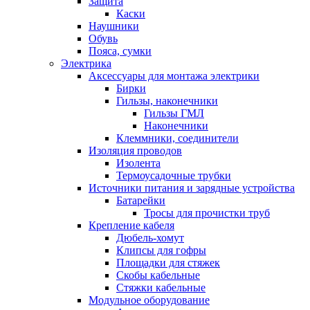
Защита
Каски
Наушники
Обувь
Пояса, сумки
Электрика
Аксессуары для монтажа электрики
Бирки
Гильзы, наконечники
Гильзы ГМЛ
Наконечники
Клеммники, соединители
Изоляция проводов
Изолента
Термоусадочные трубки
Источники питания и зарядные устройства
Батарейки
Тросы для прочистки труб
Крепление кабеля
Дюбель-хомут
Клипсы для гофры
Площадки для стяжек
Скобы кабельные
Стяжки кабельные
Модульное оборудование