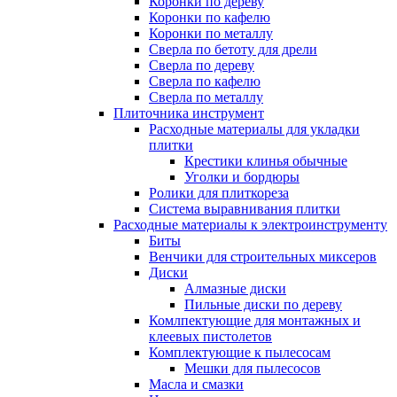
Коронки по дереву
Коронки по кафелю
Коронки по металлу
Сверла по бетоту для дрели
Сверла по дереву
Сверла по кафелю
Сверла по металлу
Плиточника инструмент
Расходные материалы для укладки
плитки
Крестики клинья обычные
Уголки и бордюры
Ролики для плиткореза
Система выравнивания плитки
Расходные материалы к электроинструменту
Биты
Венчики для строительных миксеров
Диски
Алмазные диски
Пильные диски по дереву
Комлпектующие для монтажных и
клеевых пистолетов
Комплектующие к пылесосам
Мешки для пылесосов
Масла и смазки