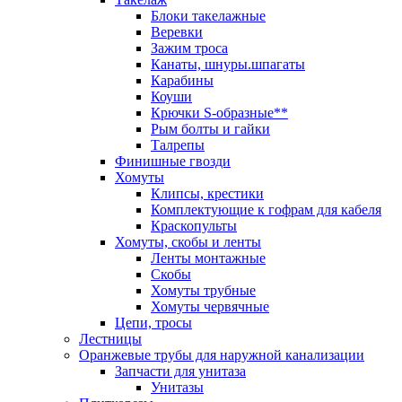
Блоки такелажные
Веревки
Зажим троса
Канаты, шнуры.шпагаты
Карабины
Коуши
Крючки S-образные**
Рым болты и гайки
Талрепы
Финишные гвозди
Хомуты
Клипсы, крестики
Комплектующие к гофрам для кабеля
Краскопульты
Хомуты, скобы и ленты
Ленты монтажные
Скобы
Хомуты трубные
Хомуты червячные
Цепи, тросы
Лестницы
Оранжевые трубы для наружной канализации
Запчасти для унитаза
Унитазы