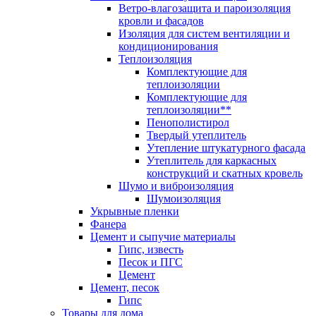
Ветро-влагозащита и пароизоляция
кровли и фасадов
Изоляция для систем вентиляции и
кондиционирования
Теплоизоляция
Комплектующие для
теплоизоляции
Комплектующие для
теплоизоляции**
Пенополистирол
Твердый утеплитель
Утепление штукатурного фасада
Утеплитель для каркасных
конструкций и скатных кровель
Шумо и виброизоляция
Шумоизоляция
Укрывные пленки
Фанера
Цемент и сыпучие материалы
Гипс, известь
Песок и ПГС
Цемент
Цемент, песок
Гипс
Товары для дома