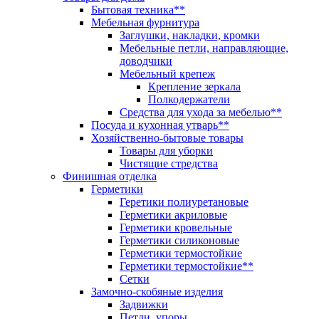
Бытовая техника**
Мебельная фурнитура
Заглушки, накладки, кромки
Мебельные петли, направляющие,
доводчики
Мебельный крепеж
Крепление зеркала
Полкодержатели
Средства для ухода за мебелью**
Посуда и кухонная утварь**
Хозяйственно-бытовые товары
Товары для уборки
Чистящие стредства
Финишная отделка
Герметики
Геретики полиуретановые
Герметики акриловые
Герметики кровельные
Герметики силиконовые
Герметики термостойкие
Герметики термостойкие**
Сетки
Замочно-скобяные изделия
Задвижки
Петли, упоры