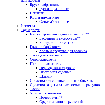
Плиткорезы
Бруски абразивные
Губки абразивные
Венчики
Круги наждачные
Сетки абразивные
Разметка
Сад и досуг
Благоустройство садового участка**
Бассейны и аксессуары**
Биотуалеты и септики
Гриль и барбекю**
Уголь и средства для розжига
Леска для триммера
Опрыскиватели
Поливочная система
Переходники садовые
Пистолеты садовые
Шланги
Средства для септиков и выгребных ям
Средства защиты от насекомых и грызунов
Тачки
Уход за растениями
Почвогрунт**
Средства защиты растений