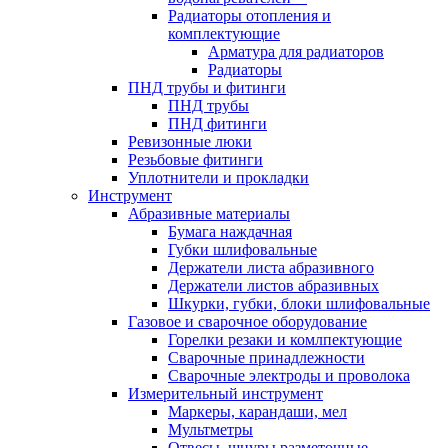
Радиаторы отопления и
комплектующие
Арматура для радиаторов
Радиаторы
ПНД трубы и фитинги
ПНД трубы
ПНД фитинги
Ревизонные люки
Резьбовые фитинги
Уплотнители и прокладки
Инструмент
Абразивные материалы
Бумага наждачная
Губки шлифовальные
Держатели листа абразивного
Держатели листов абразивных
Шкурки, губки, блоки шлифовальные
Газовое и сварочное оборудование
Горелки резаки и комлпектующие
Сварочные принадлежности
Сварочные электроды и проволока
Измерительный инструмент
Маркеры, карандаши, мел
Мультметры
Отвесы, шнуры разметочные