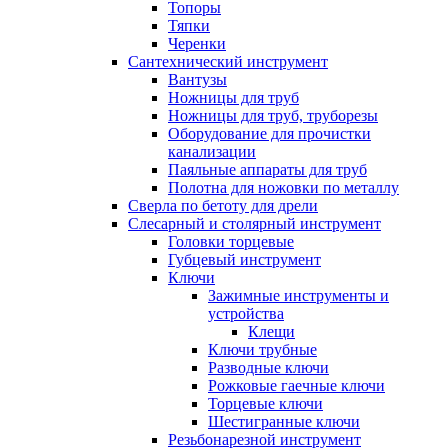
Топоры
Тяпки
Черенки
Сантехнический инструмент
Вантузы
Ножницы для труб
Ножницы для труб, труборезы
Оборудование для прочистки
канализации
Паяльные аппараты для труб
Полотна для ножовки по металлу
Сверла по бетоту для дрели
Слесарный и столярный инструмент
Головки торцевые
Губцевый инструмент
Ключи
Зажимные инструменты и
устройства
Клещи
Ключи трубные
Разводные ключи
Рожковые гаечные ключи
Торцевые ключи
Шестигранные ключи
Резьбонарезной инструмент