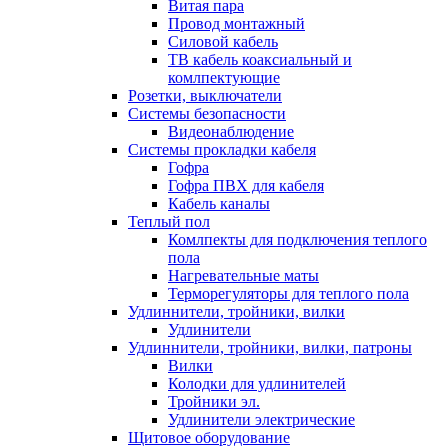
Витая пара
Провод монтажный
Силовой кабель
ТВ кабель коаксиальный и
комлпектующие
Розетки, выключатели
Системы безопасности
Видеонаблюдение
Системы прокладки кабеля
Гофра
Гофра ПВХ для кабеля
Кабель каналы
Теплый пол
Комлпекты для подключения теплого
пола
Нагревательные маты
Терморегуляторы для теплого пола
Удлиннители, тройники, вилки
Удлинители
Удлиннители, тройники, вилки, патроны
Вилки
Колодки для удлинителей
Тройники эл.
Удлинители электрические
Щитовое оборудование