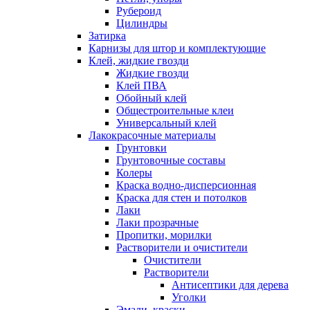
Рубероид
Цилиндры
Затирка
Карнизы для штор и комплектующие
Клей, жидкие гвозди
Жидкие гвозди
Клей ПВА
Обойный клей
Общестроительные клеи
Универсальный клей
Лакокрасочные материалы
Грунтовки
Грунтовочные составы
Колеры
Краска водно-дисперсионная
Краска для стен и потолков
Лаки
Лаки прозрачные
Пропитки, морилки
Растворители и очистители
Очистители
Растворители
Антисептики для дерева
Уголки
Эмали, краски