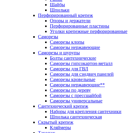
Шайбы
Шпильки
Перфорированный крепеж
Опоры и держатели
Перфорированные пластины
Уголки крепежные перфорированные
Саморезы
Саморезы клопы
Саморезы нержавеющие
Саморезы и шурупы
Болты сантехнические
Саморезы гипсокартон-металл
Саморезы для ГВЛ
Саморезы для сэндвич панелей
Саморезы кровельные
Саморезы нержавеющие**
Саморезы по дереву
Саморезы с прессшайбой
Саморезы универсальные
Сантехнический крепеж
Наборы для крепления сантехники
Шпилька сантехническая
Скрытый крепеж
Кляймеры
Такелаж