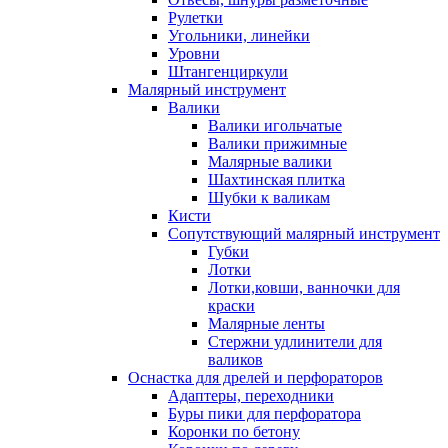
Рулетки
Угольники, линейки
Уровни
Штангенциркули
Малярный инструмент
Валики
Валики игольчатые
Валики прижимные
Малярные валики
Шахтинская плитка
Шубки к валикам
Кисти
Сопутствующий малярный инструмент
Губки
Лотки
Лотки,ковши, ванночки для
краски
Малярные ленты
Стержни удлинители для
валиков
Оснастка для дрелей и перфораторов
Адаптеры, переходники
Буры пики для перфоратора
Коронки по бетону