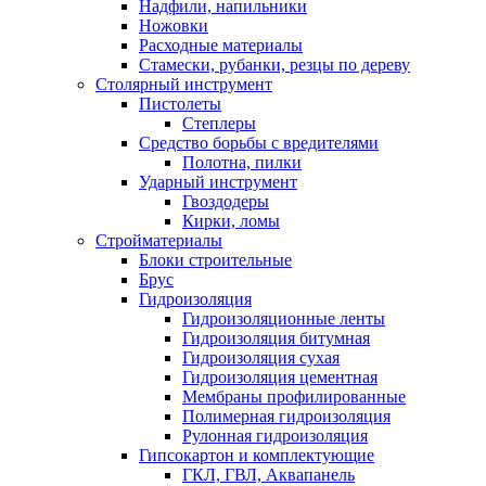
Надфили, напильники
Ножовки
Расходные материалы
Стамески, рубанки, резцы по дереву
Столярный инструмент
Пистолеты
Степлеры
Средство борьбы с вредителями
Полотна, пилки
Ударный инструмент
Гвоздодеры
Кирки, ломы
Стройматериалы
Блоки строительные
Брус
Гидроизоляция
Гидроизоляционные ленты
Гидроизоляция битумная
Гидроизоляция сухая
Гидроизоляция цементная
Мембраны профилированные
Полимерная гидроизоляция
Рулонная гидроизоляция
Гипсокартон и комплектующие
ГКЛ, ГВЛ, Аквапанель