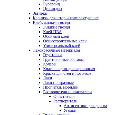
Рубероид
Цилиндры
Затирка
Карнизы для штор и комплектующие
Клей, жидкие гвозди
Жидкие гвозди
Клей ПВА
Обойный клей
Общестроительные клеи
Универсальный клей
Лакокрасочные материалы
Грунтовки
Грунтовочные составы
Колеры
Краска водно-дисперсионная
Краска для стен и потолков
Лаки
Лаки прозрачные
Пропитки, морилки
Растворители и очистители
Очистители
Растворители
Антисептики для дерева
Уголки
Эмали, краски