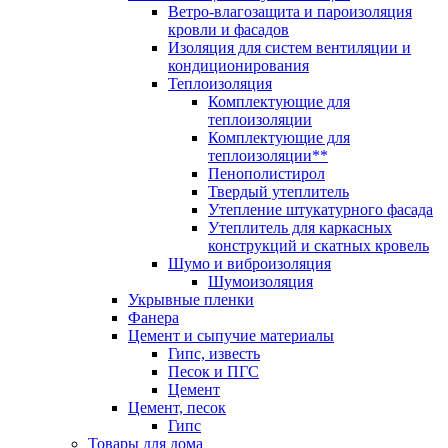
Ветро-влагозащита и пароизоляция
кровли и фасадов
Изоляция для систем вентиляции и
кондиционирования
Теплоизоляция
Комплектующие для
теплоизоляции
Комплектующие для
теплоизоляции**
Пенополистирол
Твердый утеплитель
Утепление штукатурного фасада
Утеплитель для каркасных
конструкций и скатных кровель
Шумо и виброизоляция
Шумоизоляция
Укрывные пленки
Фанера
Цемент и сыпучие материалы
Гипс, известь
Песок и ПГС
Цемент
Цемент, песок
Гипс
Товары для дома