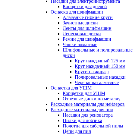
Насадки для электроинструмента
Корщетки для дрелей
Оснаска для шлифмашин
Алмазные гибкие круги
Зачистные диски
Ленты для шлифмашин
Лепесковые диски
Ремни для шлифмашин
Чашки алмазные
Шлифовальные и полировальные
диски
Круг наждачный 125 мм
Круг наждачный 150 мм
Круги на жираф
Полировальные насадки
Черепашки алмазные
Оснастка для УШМ
Корщетки для УШМ
Отрезные диски по металлу
Расходные материалы для нейлеров
Расходные материалы для пил
Насадки для реноватора
Пилки для лобзика
Полотна для сабельной пилы
Цепи для пил