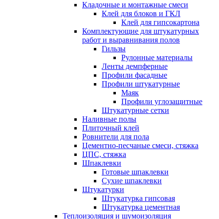
Кладочные и монтажные смеси
Клей для блоков и ГКЛ
Клей для гипсокартона
Комплектующие для штукатурных
работ и выравнивания полов
Гильзы
Рулонные материалы
Ленты демпферные
Профили фасадные
Профили штукатурные
Маяк
Профили углозащитные
Штукатурные сетки
Наливные полы
Плиточный клей
Ровнители для пола
Цементно-песчаные смеси, стяжка
ЦПС, стяжка
Шпаклевки
Готовые шпаклевки
Сухие шпаклевки
Штукатурки
Штукатурка гипсовая
Штукатурка цементная
Теплоизоляция и шумоизоляция