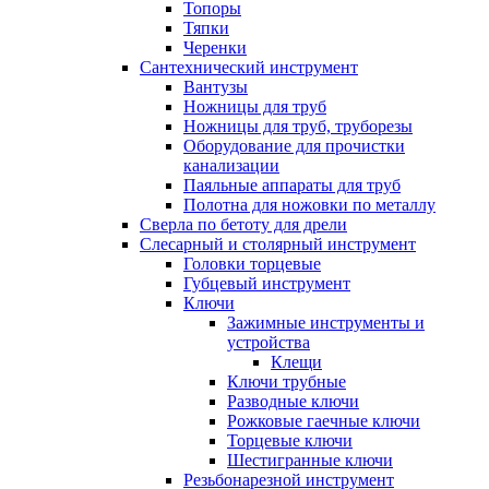
Топоры
Тяпки
Черенки
Сантехнический инструмент
Вантузы
Ножницы для труб
Ножницы для труб, труборезы
Оборудование для прочистки
канализации
Паяльные аппараты для труб
Полотна для ножовки по металлу
Сверла по бетоту для дрели
Слесарный и столярный инструмент
Головки торцевые
Губцевый инструмент
Ключи
Зажимные инструменты и
устройства
Клещи
Ключи трубные
Разводные ключи
Рожковые гаечные ключи
Торцевые ключи
Шестигранные ключи
Резьбонарезной инструмент