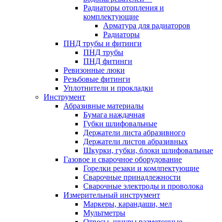
Радиаторы отопления и
комплектующие
Арматура для радиаторов
Радиаторы
ПНД трубы и фитинги
ПНД трубы
ПНД фитинги
Ревизонные люки
Резьбовые фитинги
Уплотнители и прокладки
Инструмент
Абразивные материалы
Бумага наждачная
Губки шлифовальные
Держатели листа абразивного
Держатели листов абразивных
Шкурки, губки, блоки шлифовальные
Газовое и сварочное оборудование
Горелки резаки и комлпектующие
Сварочные принадлежности
Сварочные электроды и проволока
Измерительный инструмент
Маркеры, карандаши, мел
Мультметры
Отвесы, шнуры разметочные