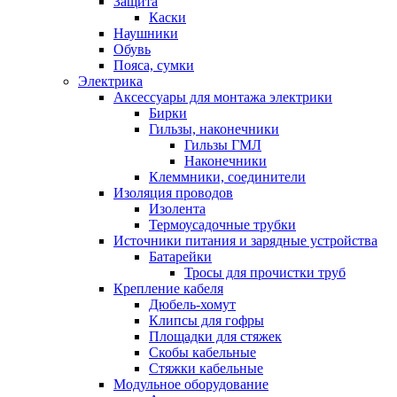
Защита
Каски
Наушники
Обувь
Пояса, сумки
Электрика
Аксессуары для монтажа электрики
Бирки
Гильзы, наконечники
Гильзы ГМЛ
Наконечники
Клеммники, соединители
Изоляция проводов
Изолента
Термоусадочные трубки
Источники питания и зарядные устройства
Батарейки
Тросы для прочистки труб
Крепление кабеля
Дюбель-хомут
Клипсы для гофры
Площадки для стяжек
Скобы кабельные
Стяжки кабельные
Модульное оборудование