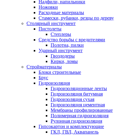
Надфили, напильники
Ножовки
Расходные материалы
Стамески, рубанки, резцы по дереву
Столярный инструмент
Пистолеты
Степлеры
Средство борьбы с вредителями
Полотна, пилки
Ударный инструмент
Гвоздодеры
Кирки, ломы
Стройматериалы
Блоки строительные
Брус
Гидроизоляция
Гидроизоляционные ленты
Гидроизоляция битумная
Гидроизоляция сухая
Гидроизоляция цементная
Мембраны профилированные
Полимерная гидроизоляция
Рулонная гидроизоляция
Гипсокартон и комплектующие
ГКЛ, ГВЛ, Аквапанель