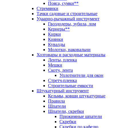
Пояса, сумки**
Стремянки
Тачки садовые и строительные
Удаарно-рычажный инструмент
Гвоздодеры, зубила, лом
Кернеры**
Кирки
Киянки
Кувалды
Молотки, наковальни
Хозтовары и расходные материалы
Ленты, пленка
Мешки
Скотч, лента
Уплотнители для окон
Стретч-пленка
Строительные емкости
Штукатурный инструмент
Кельмы, ковши штукатурные
Правила
Шпатели
Шпатели, скребки
Прижимные шпатели
Скребки
Скребки по кафелю