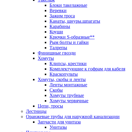
Блоки такелажные
Веревки
Зажим троса
Канаты, шнуры.шпагаты
Карабины
Коуши
Крючки S-образные**
Рым болты и гайки
Талрепы
Финишные гвозди
Хомуты
Клипсы, крестики
Комплектующие к гофрам для кабеля
Краскопульты
Хомуты, скобы и ленты
Ленты монтажные
Скобы
Хомуты трубные
Хомуты червячные
Цепи, тросы
Лестницы
Оранжевые трубы для наружной канализации
Запчасти для унитаза
Унитазы