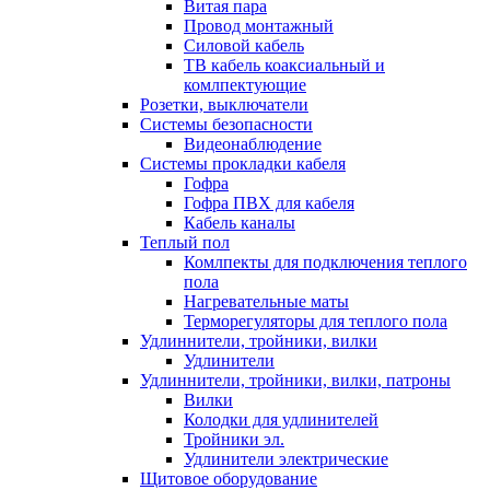
Витая пара
Провод монтажный
Силовой кабель
ТВ кабель коаксиальный и
комлпектующие
Розетки, выключатели
Системы безопасности
Видеонаблюдение
Системы прокладки кабеля
Гофра
Гофра ПВХ для кабеля
Кабель каналы
Теплый пол
Комлпекты для подключения теплого
пола
Нагревательные маты
Терморегуляторы для теплого пола
Удлиннители, тройники, вилки
Удлинители
Удлиннители, тройники, вилки, патроны
Вилки
Колодки для удлинителей
Тройники эл.
Удлинители электрические
Щитовое оборудование