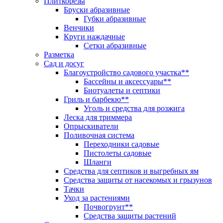
Плиткорезы
Бруски абразивные
Губки абразивные
Венчики
Круги наждачные
Сетки абразивные
Разметка
Сад и досуг
Благоустройство садового участка**
Бассейны и аксессуары**
Биотуалеты и септики
Гриль и барбекю**
Уголь и средства для розжига
Леска для триммера
Опрыскиватели
Поливочная система
Переходники садовые
Пистолеты садовые
Шланги
Средства для септиков и выгребных ям
Средства защиты от насекомых и грызунов
Тачки
Уход за растениями
Почвогрунт**
Средства защиты растений