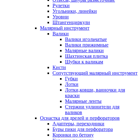
Рулетки
Угольники, линейки
Уровни
Штангенциркули
Малярный инструмент
Валики
Валики игольчатые
Валики прижимные
Малярные валики
Шахтинская плитка
Шубки к валикам
Кисти
Сопутствующий малярный инструмент
Губки
Лотки
Лотки,ковши, ванночки для
краски
Малярные ленты
Стержни удлинители для
валиков
Оснастка для дрелей и перфораторов
Адаптеры, переходники
Буры пики для перфоратора
Коронки по бетону