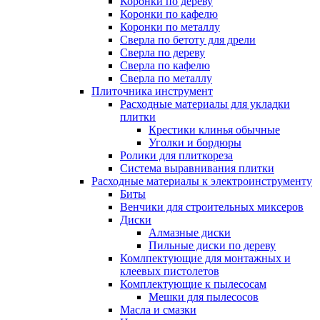
Коронки по дереву
Коронки по кафелю
Коронки по металлу
Сверла по бетоту для дрели
Сверла по дереву
Сверла по кафелю
Сверла по металлу
Плиточника инструмент
Расходные материалы для укладки
плитки
Крестики клинья обычные
Уголки и бордюры
Ролики для плиткореза
Система выравнивания плитки
Расходные материалы к электроинструменту
Биты
Венчики для строительных миксеров
Диски
Алмазные диски
Пильные диски по дереву
Комлпектующие для монтажных и
клеевых пистолетов
Комплектующие к пылесосам
Мешки для пылесосов
Масла и смазки