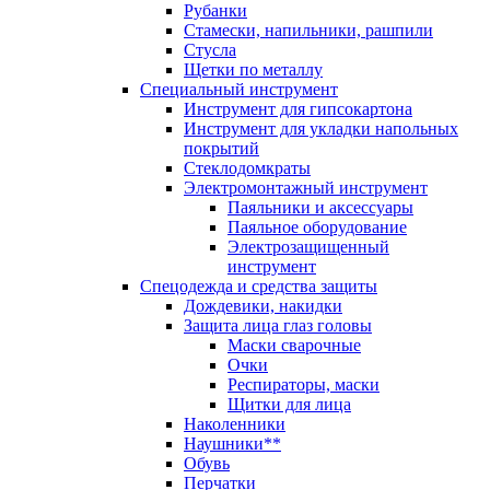
Рубанки
Стамески, напильники, рашпили
Стусла
Щетки по металлу
Специальный инструмент
Инструмент для гипсокартона
Инструмент для укладки напольных
покрытий
Стеклодомкраты
Электромонтажный инструмент
Паяльники и аксессуары
Паяльное оборудование
Электрозащищенный
инструмент
Спецодежда и средства защиты
Дождевики, накидки
Защита лица глаз головы
Маски сварочные
Очки
Респираторы, маски
Щитки для лица
Наколенники
Наушники**
Обувь
Перчатки