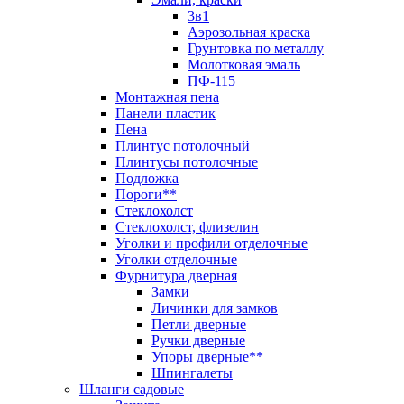
3в1
Аэрозольная краска
Грунтовка по металлу
Молотковая эмаль
ПФ-115
Монтажная пена
Панели пластик
Пена
Плинтус потолочный
Плинтусы потолочные
Подложка
Пороги**
Стеклохолст
Стеклохолст, флизелин
Уголки и профили отделочные
Уголки отделочные
Фурнитура дверная
Замки
Личинки для замков
Петли дверные
Ручки дверные
Упоры дверные**
Шпингалеты
Шланги садовые