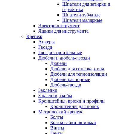
Шпатели для затирки и
герметика
Шпатели зубчатые
Шпатели малярные
Электроинструмент
Ящики для инструмента
Крепеж
Анкеры
Гвозди
Гвозди строительные
Дюбели и дюбель-гвозди
Дюбели
Дюбели для гипсокартона
Дюбели для теплоизоляции
Дюбели распорные
Дюбель-гвозди
Заклепки
Заклепки, скобы
Кронштейны, крюки и профили
Кронштейны для полок
Метрический крепеж
Болты
Болты гайки шпильки
Винты
Гайки