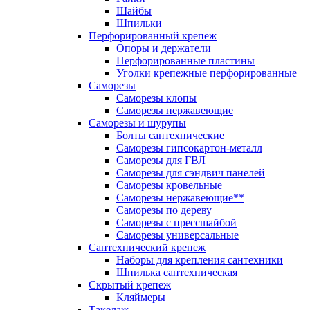
Шайбы
Шпильки
Перфорированный крепеж
Опоры и держатели
Перфорированные пластины
Уголки крепежные перфорированные
Саморезы
Саморезы клопы
Саморезы нержавеющие
Саморезы и шурупы
Болты сантехнические
Саморезы гипсокартон-металл
Саморезы для ГВЛ
Саморезы для сэндвич панелей
Саморезы кровельные
Саморезы нержавеющие**
Саморезы по дереву
Саморезы с прессшайбой
Саморезы универсальные
Сантехнический крепеж
Наборы для крепления сантехники
Шпилька сантехническая
Скрытый крепеж
Кляймеры
Такелаж