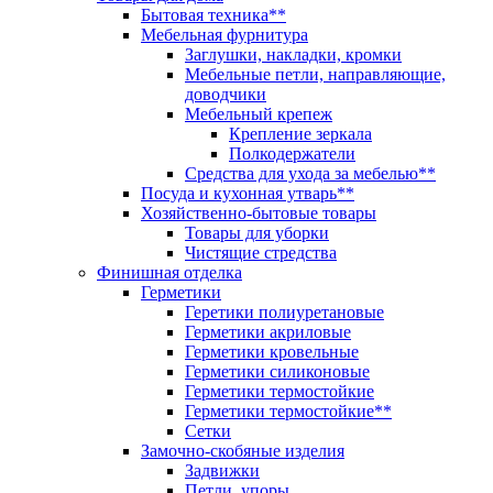
Бытовая техника**
Мебельная фурнитура
Заглушки, накладки, кромки
Мебельные петли, направляющие,
доводчики
Мебельный крепеж
Крепление зеркала
Полкодержатели
Средства для ухода за мебелью**
Посуда и кухонная утварь**
Хозяйственно-бытовые товары
Товары для уборки
Чистящие стредства
Финишная отделка
Герметики
Геретики полиуретановые
Герметики акриловые
Герметики кровельные
Герметики силиконовые
Герметики термостойкие
Герметики термостойкие**
Сетки
Замочно-скобяные изделия
Задвижки
Петли, упоры