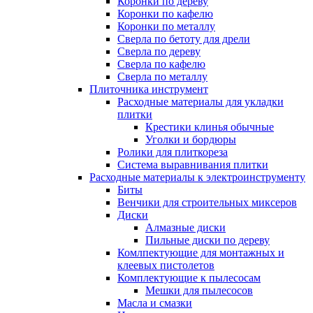
Коронки по дереву
Коронки по кафелю
Коронки по металлу
Сверла по бетоту для дрели
Сверла по дереву
Сверла по кафелю
Сверла по металлу
Плиточника инструмент
Расходные материалы для укладки
плитки
Крестики клинья обычные
Уголки и бордюры
Ролики для плиткореза
Система выравнивания плитки
Расходные материалы к электроинструменту
Биты
Венчики для строительных миксеров
Диски
Алмазные диски
Пильные диски по дереву
Комлпектующие для монтажных и
клеевых пистолетов
Комплектующие к пылесосам
Мешки для пылесосов
Масла и смазки