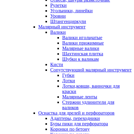
Рулетки
Угольники, линейки
Уровни
Штангенциркули
Малярный инструмент
Валики
Валики игольчатые
Валики прижимные
Малярные валики
Шахтинская плитка
Шубки к валикам
Кисти
Сопутствующий малярный инструмент
Губки
Лотки
Лотки,ковши, ванночки для
краски
Малярные ленты
Стержни удлинители для
валиков
Оснастка для дрелей и перфораторов
Адаптеры, переходники
Буры пики для перфоратора
Коронки по бетону