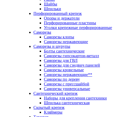
Шайбы
Шпильки
Перфорированный крепеж
Опоры и держатели
Перфорированные пластины
Уголки крепежные перфорированные
Саморезы
Саморезы клопы
Саморезы нержавеющие
Саморезы и шурупы
Болты сантехнические
Саморезы гипсокартон-металл
Саморезы для ГВЛ
Саморезы для сэндвич панелей
Саморезы кровельные
Саморезы нержавеющие**
Саморезы по дереву
Саморезы с прессшайбой
Саморезы универсальные
Сантехнический крепеж
Наборы для крепления сантехники
Шпилька сантехническая
Скрытый крепеж
Кляймеры
Такелаж