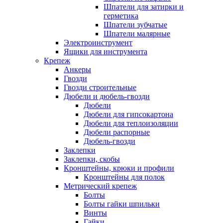
Шпатели для затирки и
герметика
Шпатели зубчатые
Шпатели малярные
Электроинструмент
Ящики для инструмента
Крепеж
Анкеры
Гвозди
Гвозди строительные
Дюбели и дюбель-гвозди
Дюбели
Дюбели для гипсокартона
Дюбели для теплоизоляции
Дюбели распорные
Дюбель-гвозди
Заклепки
Заклепки, скобы
Кронштейны, крюки и профили
Кронштейны для полок
Метрический крепеж
Болты
Болты гайки шпильки
Винты
Гайки