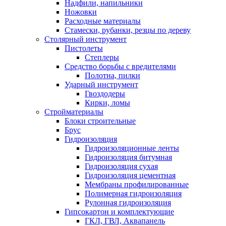
Надфили, напильники
Ножовки
Расходные материалы
Стамески, рубанки, резцы по дереву
Столярный инструмент
Пистолеты
Степлеры
Средство борьбы с вредителями
Полотна, пилки
Ударный инструмент
Гвоздодеры
Кирки, ломы
Стройматериалы
Блоки строительные
Брус
Гидроизоляция
Гидроизоляционные ленты
Гидроизоляция битумная
Гидроизоляция сухая
Гидроизоляция цементная
Мембраны профилированные
Полимерная гидроизоляция
Рулонная гидроизоляция
Гипсокартон и комплектующие
ГКЛ, ГВЛ, Аквапанель