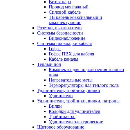
Витая пара
Провод монтажный
Силовой кабель
ТВ кабель коаксиальный и
комлпектующие
Розетки, выключатели
Системы безопасности
Видеонаблюдение
Системы прокладки кабеля
Гофра
Гофра ПВХ для кабеля
Кабель каналы
Теплый пол
Комлпекты для подключения теплого
пола
Нагревательные маты
Терморегуляторы для теплого пола
Удлиннители, тройники, вилки
Удлинители
Удлиннители, тройники, вилки, патроны
Вилки
Колодки для удлинителей
Тройники эл.
Удлинители электрические
Щитовое оборудование