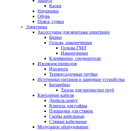
Защита
Каски
Наушники
Обувь
Пояса, сумки
Электрика
Аксессуары для монтажа электрики
Бирки
Гильзы, наконечники
Гильзы ГМЛ
Наконечники
Клеммники, соединители
Изоляция проводов
Изолента
Термоусадочные трубки
Источники питания и зарядные устройства
Батарейки
Тросы для прочистки труб
Крепление кабеля
Дюбель-хомут
Клипсы для гофры
Площадки для стяжек
Скобы кабельные
Стяжки кабельные
Модульное оборудование