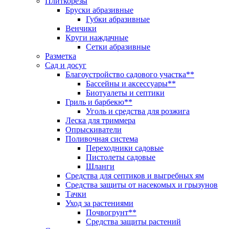
Плиткорезы
Бруски абразивные
Губки абразивные
Венчики
Круги наждачные
Сетки абразивные
Разметка
Сад и досуг
Благоустройство садового участка**
Бассейны и аксессуары**
Биотуалеты и септики
Гриль и барбекю**
Уголь и средства для розжига
Леска для триммера
Опрыскиватели
Поливочная система
Переходники садовые
Пистолеты садовые
Шланги
Средства для септиков и выгребных ям
Средства защиты от насекомых и грызунов
Тачки
Уход за растениями
Почвогрунт**
Средства защиты растений