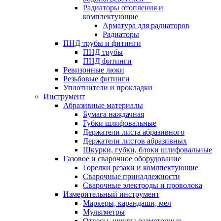
Радиаторы отопления и
комплектующие
Арматура для радиаторов
Радиаторы
ПНД трубы и фитинги
ПНД трубы
ПНД фитинги
Ревизонные люки
Резьбовые фитинги
Уплотнители и прокладки
Инструмент
Абразивные материалы
Бумага наждачная
Губки шлифовальные
Держатели листа абразивного
Держатели листов абразивных
Шкурки, губки, блоки шлифовальные
Газовое и сварочное оборудование
Горелки резаки и комлпектующие
Сварочные принадлежности
Сварочные электроды и проволока
Измерительный инструмент
Маркеры, карандаши, мел
Мультметры
Отвесы, шнуры разметочные