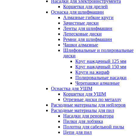
Насадки для электроинструмента
Корщетки для дрелей
Оснаска для шлифмашин
Алмазные гибкие круги
Зачистные диски
Ленты для шлифмашин
Лепесковые диски
Ремни для шлифмашин
Чашки алмазные
Шлифовальные и полировальные
диски
Круг наждачный 125 мм
Круг наждачный 150 мм
Круги на жираф
Полировальные насадки
Черепашки алмазные
Оснастка для УШМ
Корщетки для УШМ
Отрезные диски по металлу
Расходные материалы для нейлеров
Расходные материалы для пил
Насадки для реноватора
Пилки для лобзика
Полотна для сабельной пилы
Цепи для пил