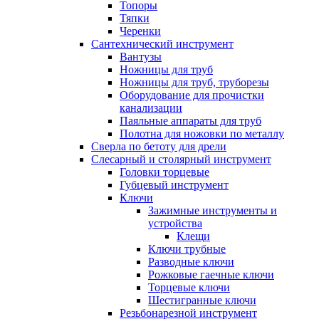
Топоры
Тяпки
Черенки
Сантехнический инструмент
Вантузы
Ножницы для труб
Ножницы для труб, труборезы
Оборудование для прочистки
канализации
Паяльные аппараты для труб
Полотна для ножовки по металлу
Сверла по бетоту для дрели
Слесарный и столярный инструмент
Головки торцевые
Губцевый инструмент
Ключи
Зажимные инструменты и
устройства
Клещи
Ключи трубные
Разводные ключи
Рожковые гаечные ключи
Торцевые ключи
Шестигранные ключи
Резьбонарезной инструмент