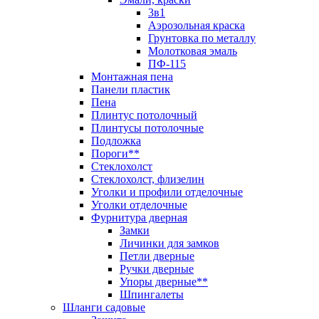
3в1
Аэрозольная краска
Грунтовка по металлу
Молотковая эмаль
ПФ-115
Монтажная пена
Панели пластик
Пена
Плинтус потолочный
Плинтусы потолочные
Подложка
Пороги**
Стеклохолст
Стеклохолст, флизелин
Уголки и профили отделочные
Уголки отделочные
Фурнитура дверная
Замки
Личинки для замков
Петли дверные
Ручки дверные
Упоры дверные**
Шпингалеты
Шланги садовые