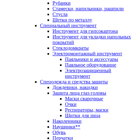
Рубанки
Стамески, напильники, рашпили
Стусла
Щетки по металлу
Специальный инструмент
Инструмент для гипсокартона
Инструмент для укладки напольных
покрытий
Стеклодомкраты
Электромонтажный инструмент
Паяльники и аксессуары
Паяльное оборудование
Электрозащищенный
инструмент
Спецодежда и средства защиты
Дождевики, накидки
Защита лица глаз головы
Маски сварочные
Очки
Респираторы, маски
Щитки для лица
Наколенники
Наушники**
Обувь
Перчатки