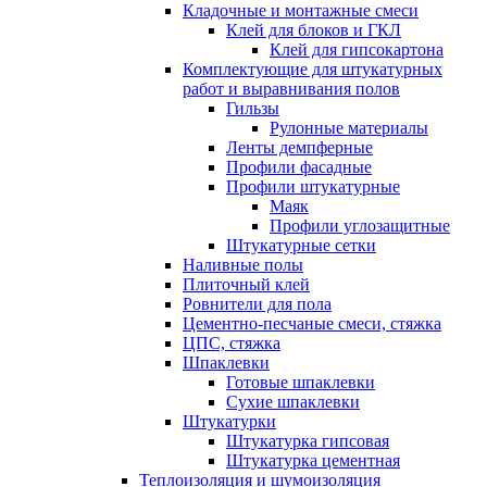
Кладочные и монтажные смеси
Клей для блоков и ГКЛ
Клей для гипсокартона
Комплектующие для штукатурных
работ и выравнивания полов
Гильзы
Рулонные материалы
Ленты демпферные
Профили фасадные
Профили штукатурные
Маяк
Профили углозащитные
Штукатурные сетки
Наливные полы
Плиточный клей
Ровнители для пола
Цементно-песчаные смеси, стяжка
ЦПС, стяжка
Шпаклевки
Готовые шпаклевки
Сухие шпаклевки
Штукатурки
Штукатурка гипсовая
Штукатурка цементная
Теплоизоляция и шумоизоляция