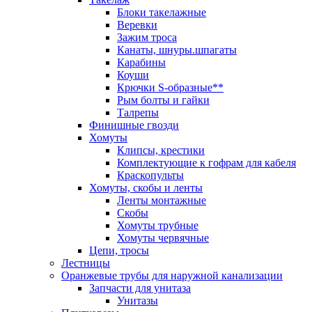
Блоки такелажные
Веревки
Зажим троса
Канаты, шнуры.шпагаты
Карабины
Коуши
Крючки S-образные**
Рым болты и гайки
Талрепы
Финишные гвозди
Хомуты
Клипсы, крестики
Комплектующие к гофрам для кабеля
Краскопульты
Хомуты, скобы и ленты
Ленты монтажные
Скобы
Хомуты трубные
Хомуты червячные
Цепи, тросы
Лестницы
Оранжевые трубы для наружной канализации
Запчасти для унитаза
Унитазы