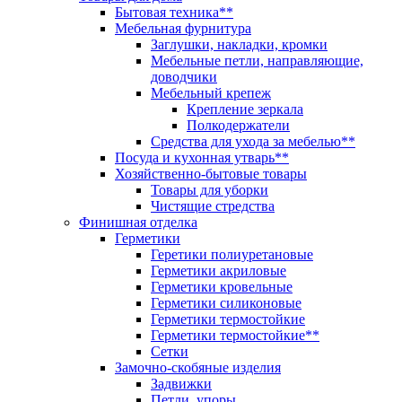
Бытовая техника**
Мебельная фурнитура
Заглушки, накладки, кромки
Мебельные петли, направляющие,
доводчики
Мебельный крепеж
Крепление зеркала
Полкодержатели
Средства для ухода за мебелью**
Посуда и кухонная утварь**
Хозяйственно-бытовые товары
Товары для уборки
Чистящие стредства
Финишная отделка
Герметики
Геретики полиуретановые
Герметики акриловые
Герметики кровельные
Герметики силиконовые
Герметики термостойкие
Герметики термостойкие**
Сетки
Замочно-скобяные изделия
Задвижки
Петли, упоры