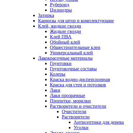
Рубероид
Цилиндры
Затирка
Карнизы для штор и комплектующие
Клей, жидкие гвозди
Жидкие гвозди
Клей ПВА
Обойный клей
Общестроительные клеи
Универсальный клей
Лакокрасочные материалы
Грунтовки
Грунтовочные составы
Колеры
Краска водно-дисперсионная
Краска для стен и потолков
Лаки
Лаки прозрачные
Пропитки, морилки
Растворители и очистители
Очистители
Растворители
Антисептики для дерева
Уголки
Эмали, краски