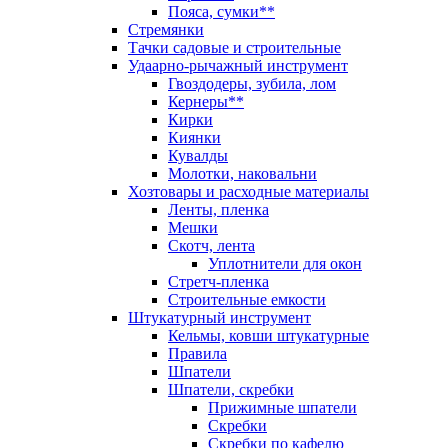
Пояса, сумки**
Стремянки
Тачки садовые и строительные
Удаарно-рычажный инструмент
Гвоздодеры, зубила, лом
Кернеры**
Кирки
Киянки
Кувалды
Молотки, наковальни
Хозтовары и расходные материалы
Ленты, пленка
Мешки
Скотч, лента
Уплотнители для окон
Стретч-пленка
Строительные емкости
Штукатурный инструмент
Кельмы, ковши штукатурные
Правила
Шпатели
Шпатели, скребки
Прижимные шпатели
Скребки
Скребки по кафелю