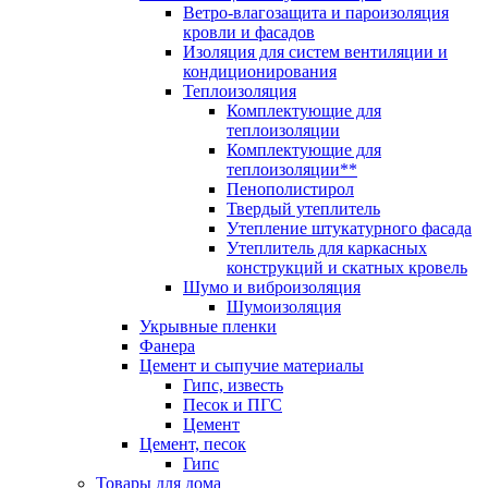
Ветро-влагозащита и пароизоляция
кровли и фасадов
Изоляция для систем вентиляции и
кондиционирования
Теплоизоляция
Комплектующие для
теплоизоляции
Комплектующие для
теплоизоляции**
Пенополистирол
Твердый утеплитель
Утепление штукатурного фасада
Утеплитель для каркасных
конструкций и скатных кровель
Шумо и виброизоляция
Шумоизоляция
Укрывные пленки
Фанера
Цемент и сыпучие материалы
Гипс, известь
Песок и ПГС
Цемент
Цемент, песок
Гипс
Товары для дома