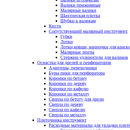
Валики прижимные
Малярные валики
Шахтинская плитка
Шубки к валикам
Кисти
Сопутствующий малярный инструмент
Губки
Лотки
Лотки,ковши, ванночки для краск
Малярные ленты
Стержни удлинители для валиков
Оснастка для дрелей и перфораторов
Адаптеры, переходники
Буры пики для перфоратора
Коронки по бетону
Коронки по дереву
Коронки по кафелю
Коронки по металлу
Сверла по бетоту для дрели
Сверла по дереву
Сверла по кафелю
Сверла по металлу
Плиточника инструмент
Расходные материалы для укладки плит