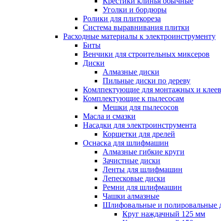
Крестики клинья обычные
Уголки и бордюры
Ролики для плиткореза
Система выравнивания плитки
Расходные материалы к электроинструменту
Биты
Венчики для строительных миксеров
Диски
Алмазные диски
Пильные диски по дереву
Комлпектующие для монтажных и клеев
Комплектующие к пылесосам
Мешки для пылесосов
Масла и смазки
Насадки для электроинструмента
Корщетки для дрелей
Оснаска для шлифмашин
Алмазные гибкие круги
Зачистные диски
Ленты для шлифмашин
Лепесковые диски
Ремни для шлифмашин
Чашки алмазные
Шлифовальные и полировальные 
Круг наждачный 125 мм