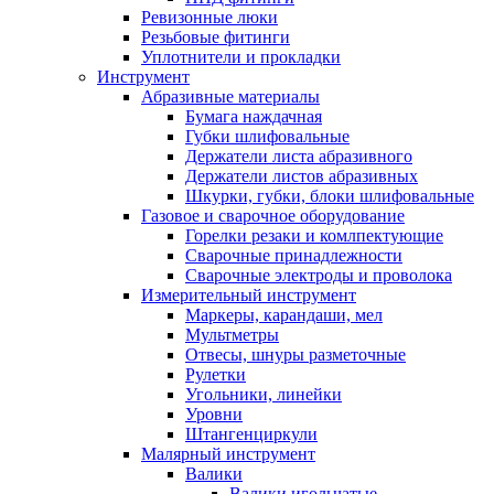
Ревизонные люки
Резьбовые фитинги
Уплотнители и прокладки
Инструмент
Абразивные материалы
Бумага наждачная
Губки шлифовальные
Держатели листа абразивного
Держатели листов абразивных
Шкурки, губки, блоки шлифовальные
Газовое и сварочное оборудование
Горелки резаки и комлпектующие
Сварочные принадлежности
Сварочные электроды и проволока
Измерительный инструмент
Маркеры, карандаши, мел
Мультметры
Отвесы, шнуры разметочные
Рулетки
Угольники, линейки
Уровни
Штангенциркули
Малярный инструмент
Валики
Валики игольчатые