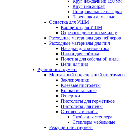
Круг наждачный 150 мм
Круги на жираф
Полировальные насадки
Черепашки алмазные
Оснастка для УШМ
Корщетки для УШМ
Отрезные диски по металлу
Расходные материалы для нейлеров
Расходные материалы для пил
Насадки для реноватора
Пилки для лобзика
Полотна для сабельной пилы
Цепи для пил
Ручной инструмент
Монтажный и крепежный инструмент
Заклепочники
Клеевые пистолеты
Крюки вязальные
Отвертки
Пистолеты для герметиков
Пистолеты для пены
Степлеры и скобы
Скобы для степлера
Степлеры мебельные
Режущий инструмент