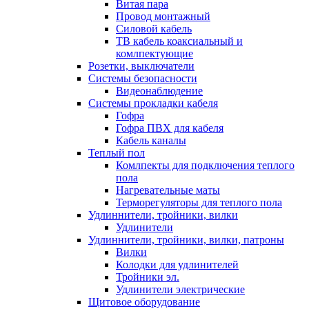
Витая пара
Провод монтажный
Силовой кабель
ТВ кабель коаксиальный и
комлпектующие
Розетки, выключатели
Системы безопасности
Видеонаблюдение
Системы прокладки кабеля
Гофра
Гофра ПВХ для кабеля
Кабель каналы
Теплый пол
Комлпекты для подключения теплого
пола
Нагревательные маты
Терморегуляторы для теплого пола
Удлиннители, тройники, вилки
Удлинители
Удлиннители, тройники, вилки, патроны
Вилки
Колодки для удлинителей
Тройники эл.
Удлинители электрические
Щитовое оборудование