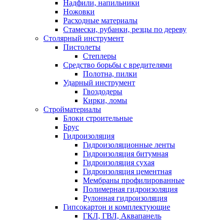
Надфили, напильники
Ножовки
Расходные материалы
Стамески, рубанки, резцы по дереву
Столярный инструмент
Пистолеты
Степлеры
Средство борьбы с вредителями
Полотна, пилки
Ударный инструмент
Гвоздодеры
Кирки, ломы
Стройматериалы
Блоки строительные
Брус
Гидроизоляция
Гидроизоляционные ленты
Гидроизоляция битумная
Гидроизоляция сухая
Гидроизоляция цементная
Мембраны профилированные
Полимерная гидроизоляция
Рулонная гидроизоляция
Гипсокартон и комплектующие
ГКЛ, ГВЛ, Аквапанель