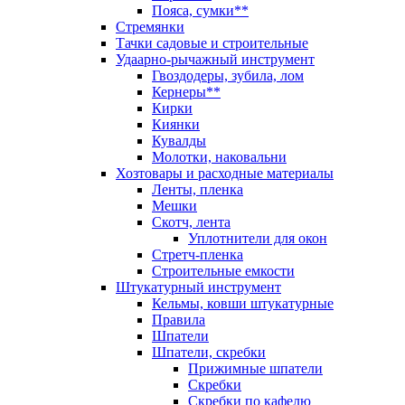
Пояса, сумки**
Стремянки
Тачки садовые и строительные
Удаарно-рычажный инструмент
Гвоздодеры, зубила, лом
Кернеры**
Кирки
Киянки
Кувалды
Молотки, наковальни
Хозтовары и расходные материалы
Ленты, пленка
Мешки
Скотч, лента
Уплотнители для окон
Стретч-пленка
Строительные емкости
Штукатурный инструмент
Кельмы, ковши штукатурные
Правила
Шпатели
Шпатели, скребки
Прижимные шпатели
Скребки
Скребки по кафелю