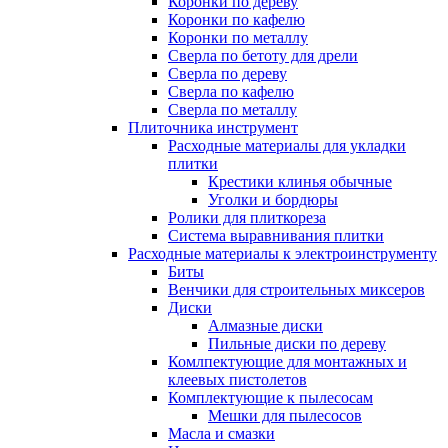
Коронки по дереву
Коронки по кафелю
Коронки по металлу
Сверла по бетоту для дрели
Сверла по дереву
Сверла по кафелю
Сверла по металлу
Плиточника инструмент
Расходные материалы для укладки
плитки
Крестики клинья обычные
Уголки и бордюры
Ролики для плиткореза
Система выравнивания плитки
Расходные материалы к электроинструменту
Биты
Венчики для строительных миксеров
Диски
Алмазные диски
Пильные диски по дереву
Комлпектующие для монтажных и
клеевых пистолетов
Комплектующие к пылесосам
Мешки для пылесосов
Масла и смазки