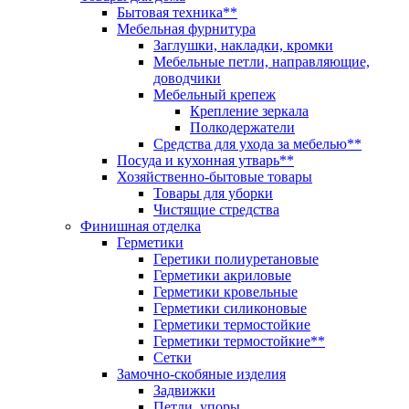
Бытовая техника**
Мебельная фурнитура
Заглушки, накладки, кромки
Мебельные петли, направляющие,
доводчики
Мебельный крепеж
Крепление зеркала
Полкодержатели
Средства для ухода за мебелью**
Посуда и кухонная утварь**
Хозяйственно-бытовые товары
Товары для уборки
Чистящие стредства
Финишная отделка
Герметики
Геретики полиуретановые
Герметики акриловые
Герметики кровельные
Герметики силиконовые
Герметики термостойкие
Герметики термостойкие**
Сетки
Замочно-скобяные изделия
Задвижки
Петли, упоры