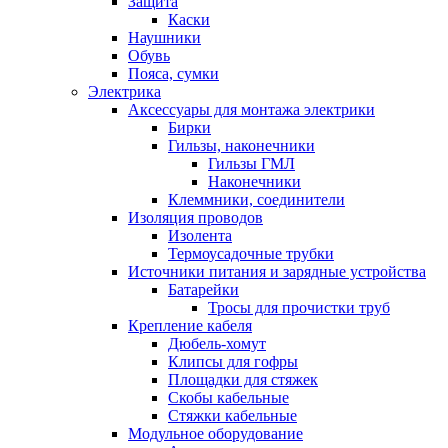
Защита
Каски
Наушники
Обувь
Пояса, сумки
Электрика
Аксессуары для монтажа электрики
Бирки
Гильзы, наконечники
Гильзы ГМЛ
Наконечники
Клеммники, соединители
Изоляция проводов
Изолента
Термоусадочные трубки
Источники питания и зарядные устройства
Батарейки
Тросы для прочистки труб
Крепление кабеля
Дюбель-хомут
Клипсы для гофры
Площадки для стяжек
Скобы кабельные
Стяжки кабельные
Модульное оборудование