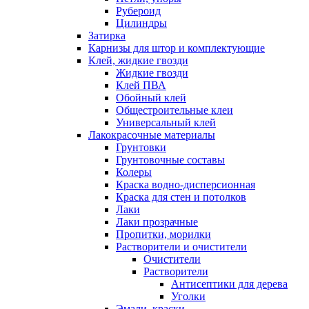
Рубероид
Цилиндры
Затирка
Карнизы для штор и комплектующие
Клей, жидкие гвозди
Жидкие гвозди
Клей ПВА
Обойный клей
Общестроительные клеи
Универсальный клей
Лакокрасочные материалы
Грунтовки
Грунтовочные составы
Колеры
Краска водно-дисперсионная
Краска для стен и потолков
Лаки
Лаки прозрачные
Пропитки, морилки
Растворители и очистители
Очистители
Растворители
Антисептики для дерева
Уголки
Эмали, краски