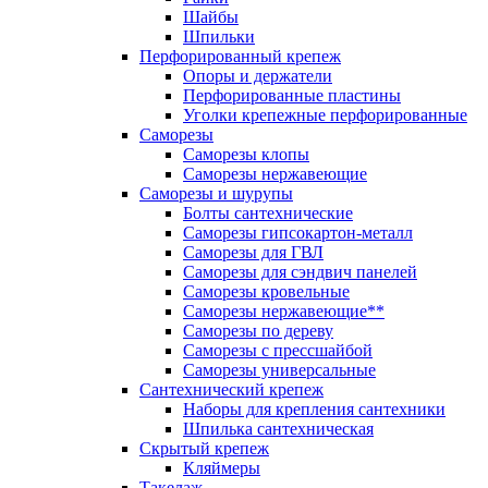
Шайбы
Шпильки
Перфорированный крепеж
Опоры и держатели
Перфорированные пластины
Уголки крепежные перфорированные
Саморезы
Саморезы клопы
Саморезы нержавеющие
Саморезы и шурупы
Болты сантехнические
Саморезы гипсокартон-металл
Саморезы для ГВЛ
Саморезы для сэндвич панелей
Саморезы кровельные
Саморезы нержавеющие**
Саморезы по дереву
Саморезы с прессшайбой
Саморезы универсальные
Сантехнический крепеж
Наборы для крепления сантехники
Шпилька сантехническая
Скрытый крепеж
Кляймеры
Такелаж