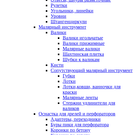
Рулетки
Угольники, линейки
Уровни
Штангенциркули
Малярный инструмент
Валики
Валики игольчатые
Валики прижимные
Малярные валики
Шахтинская плитка
Шубки к валикам
Кисти
Сопутствующий малярный инструмент
Губки
Лотки
Лотки,ковши, ванночки для
краски
Малярные ленты
Стержни удлинители для
валиков
Оснастка для дрелей и перфораторов
Адаптеры, переходники
Буры пики для перфоратора
Коронки по бетону