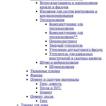
Ветро-влагозащита и пароизоляция
кровли и фасадов
Изоляция для систем вентиляции и
кондиционирования
Теплоизоляция
Комплектующие для
теплоизоляции
Комплектующие для
теплоизоляции**
Пенополистирол
Твердый утеплитель
Утепление штукатурного фасада
Утеплитель для каркасных
конструкций и скатных кровель
Шумо и виброизоляция
Шумоизоляция
Укрывные пленки
Фанера
Цемент и сыпучие материалы
Гипс, известь
Песок и ПГС
Цемент
Цемент, песок
Гипс
Товары для дома