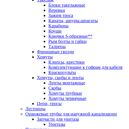
Блоки такелажные
Веревки
Зажим троса
Канаты, шнуры.шпагаты
Карабины
Коуши
Крючки S-образные**
Рым болты и гайки
Талрепы
Финишные гвозди
Хомуты
Клипсы, крестики
Комплектующие к гофрам для кабеля
Краскопульты
Хомуты, скобы и ленты
Ленты монтажные
Скобы
Хомуты трубные
Хомуты червячные
Цепи, тросы
Лестницы
Оранжевые трубы для наружной канализации
Запчасти для унитаза
Унитазы