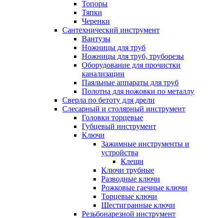
Топоры
Тяпки
Черенки
Сантехнический инструмент
Вантузы
Ножницы для труб
Ножницы для труб, труборезы
Оборудование для прочистки
канализации
Паяльные аппараты для труб
Полотна для ножовки по металлу
Сверла по бетоту для дрели
Слесарный и столярный инструмент
Головки торцевые
Губцевый инструмент
Ключи
Зажимные инструменты и
устройства
Клещи
Ключи трубные
Разводные ключи
Рожковые гаечные ключи
Торцевые ключи
Шестигранные ключи
Резьбонарезной инструмент