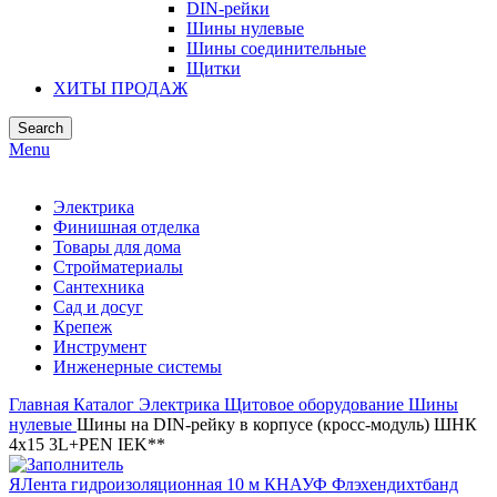
DIN-рейки
Шины нулевые
Шины соединительные
Щитки
ХИТЫ ПРОДАЖ
Search
Menu
Электрика
Финишная отделка
Товары для дома
Стройматериалы
Сантехника
Сад и досуг
Крепеж
Инструмент
Инженерные системы
Главная
Каталог
Электрика
Щитовое оборудование
Шины
нулевые
Шины на DIN-рейку в корпусе (кросс-модуль) ШНК
4х15 3L+PEN IEK**
ЯЛента гидроизоляционная 10 м КНАУФ Флэхендихтбанд