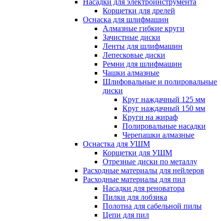
Насадки для электроинструмента
Корщетки для дрелей
Оснаска для шлифмашин
Алмазные гибкие круги
Зачистные диски
Ленты для шлифмашин
Лепесковые диски
Ремни для шлифмашин
Чашки алмазные
Шлифовальные и полировальные
диски
Круг наждачный 125 мм
Круг наждачный 150 мм
Круги на жираф
Полировальные насадки
Черепашки алмазные
Оснастка для УШМ
Корщетки для УШМ
Отрезные диски по металлу
Расходные материалы для нейлеров
Расходные материалы для пил
Насадки для реноватора
Пилки для лобзика
Полотна для сабельной пилы
Цепи для пил