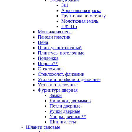
3в1
Аэрозольная краска
Грунтовка по металлу
Молотковая эмаль
ПФ-115
Монтажная пена
Панели пластик
Пена
Плинтус потолочный
Плинтусы потолочные
Подложка
Пороги**
Стеклохолст
Стеклохолст, флизелин
Уголки и профили отделочные
Уголки отделочные
Фурнитура дверная
Замки
Личинки для замков
Петли дверные
Ручки дверные
Упоры дверные**
Шпингалеты
Шланги садовые