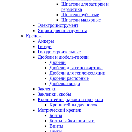
Шпатели для затирки и
герметика
Шпатели зубчатые
Шпатели малярные
Электроинструмент
Ящики для инструмента
Крепеж
Анкеры
Гвозди
Гвозди строительные
Дюбели и дюбель-гвозди
Дюбели
Дюбели для гипсокартона
Дюбели для теплоизоляции
Дюбели распорные
Дюбель-гвозди
Заклепки
Заклепки, скобы
Кронштейны, крюки и профили
Кронштейны для полок
Метрический крепеж
Болты
Болты гайки шпильки
Винты
Гайки