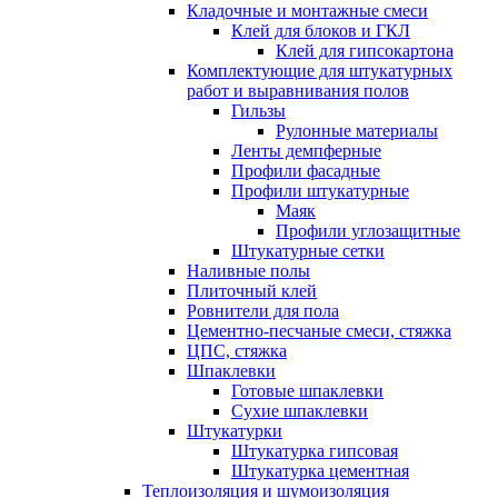
Кладочные и монтажные смеси
Клей для блоков и ГКЛ
Клей для гипсокартона
Комплектующие для штукатурных
работ и выравнивания полов
Гильзы
Рулонные материалы
Ленты демпферные
Профили фасадные
Профили штукатурные
Маяк
Профили углозащитные
Штукатурные сетки
Наливные полы
Плиточный клей
Ровнители для пола
Цементно-песчаные смеси, стяжка
ЦПС, стяжка
Шпаклевки
Готовые шпаклевки
Сухие шпаклевки
Штукатурки
Штукатурка гипсовая
Штукатурка цементная
Теплоизоляция и шумоизоляция