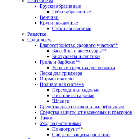
Плиткорезы
Бруски абразивные
Губки абразивные
Венчики
Круги наждачные
Сетки абразивные
Разметка
Сад и досуг
Благоустройство садового участка**
Бассейны и аксессуары**
Биотуалеты и септики
Гриль и барбекю**
Уголь и средства для розжига
Леска для триммера
Опрыскиватели
Поливочная система
Переходники садовые
Пистолеты садовые
Шланги
Средства для септиков и выгребных ям
Средства защиты от насекомых и грызунов
Тачки
Уход за растениями
Почвогрунт**
Средства защиты растений