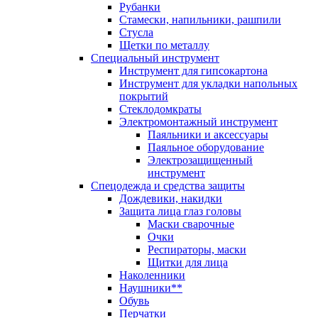
Рубанки
Стамески, напильники, рашпили
Стусла
Щетки по металлу
Специальный инструмент
Инструмент для гипсокартона
Инструмент для укладки напольных
покрытий
Стеклодомкраты
Электромонтажный инструмент
Паяльники и аксессуары
Паяльное оборудование
Электрозащищенный
инструмент
Спецодежда и средства защиты
Дождевики, накидки
Защита лица глаз головы
Маски сварочные
Очки
Респираторы, маски
Щитки для лица
Наколенники
Наушники**
Обувь
Перчатки