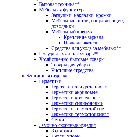
Бытовая техника**
Мебельная фурнитура
Заглушки, накладки, кромки
Мебельные петли, направляющие,
доводчики
Мебельный крепеж
Крепление зеркала
Полкодержатели
Средства для ухода за мебелью**
Посуда и кухонная утварь**
Хозяйственно-бытовые товары
Товары для уборки
Чистящие стредства
Финишная отделка
Герметики
Геретики полиуретановые
Герметики акриловые
Герметики кровельные
Герметики силиконовые
Герметики термостойкие
Герметики термостойкие**
Сетки
Замочно-скобяные изделия
Задвижки
Петли, упоры