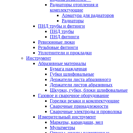
Радиаторы отопления и
комплектующие
Арматура для радиаторов
Радиаторы
ПНД трубы и фитинги
ПНД трубы
ПНД фитинги
Ревизонные люки
Резьбовые фитинги
Уплотнители и прокладки
Инструмент
Абразивные материалы
Бумага наждачная
Губки шлифовальные
Держатели листа абразивного
Держатели листов абразивных
Шкурки, губки, блоки шлифовальные
Газовое и сварочное оборудование
Горелки резаки и комлпектующие
Сварочные принадлежности
Сварочные электроды и проволока
Измерительный инструмент
Маркеры, карандаши, мел
Мультметры
Отвесы, шнуры разметочные