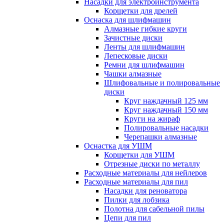
Насадки для электроинструмента
Корщетки для дрелей
Оснаска для шлифмашин
Алмазные гибкие круги
Зачистные диски
Ленты для шлифмашин
Лепесковые диски
Ремни для шлифмашин
Чашки алмазные
Шлифовальные и полировальные
диски
Круг наждачный 125 мм
Круг наждачный 150 мм
Круги на жираф
Полировальные насадки
Черепашки алмазные
Оснастка для УШМ
Корщетки для УШМ
Отрезные диски по металлу
Расходные материалы для нейлеров
Расходные материалы для пил
Насадки для реноватора
Пилки для лобзика
Полотна для сабельной пилы
Цепи для пил