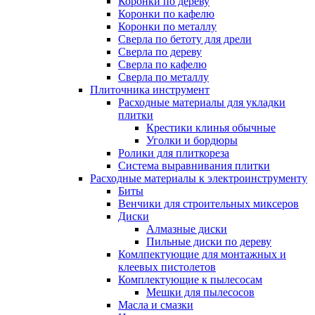
Коронки по дереву
Коронки по кафелю
Коронки по металлу
Сверла по бетоту для дрели
Сверла по дереву
Сверла по кафелю
Сверла по металлу
Плиточника инструмент
Расходные материалы для укладки
плитки
Крестики клинья обычные
Уголки и бордюры
Ролики для плиткореза
Система выравнивания плитки
Расходные материалы к электроинструменту
Биты
Венчики для строительных миксеров
Диски
Алмазные диски
Пильные диски по дереву
Комлпектующие для монтажных и
клеевых пистолетов
Комплектующие к пылесосам
Мешки для пылесосов
Масла и смазки