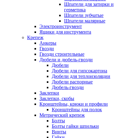
Шпатели для затирки и
герметика
Шпатели зубчатые
Шпатели малярные
Электроинструмент
Ящики для инструмента
Крепеж
Анкеры
Гвозди
Гвозди строительные
Дюбели и дюбель-гвозди
Дюбели
Дюбели для гипсокартона
Дюбели для теплоизоляции
Дюбели распорные
Дюбель-гвозди
Заклепки
Заклепки, скобы
Кронштейны, крюки и профили
Кронштейны для полок
Метрический крепеж
Болты
Болты гайки шпильки
Винты
Гайки