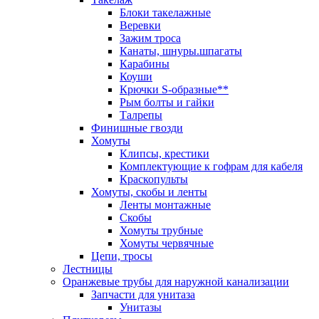
Блоки такелажные
Веревки
Зажим троса
Канаты, шнуры.шпагаты
Карабины
Коуши
Крючки S-образные**
Рым болты и гайки
Талрепы
Финишные гвозди
Хомуты
Клипсы, крестики
Комплектующие к гофрам для кабеля
Краскопульты
Хомуты, скобы и ленты
Ленты монтажные
Скобы
Хомуты трубные
Хомуты червячные
Цепи, тросы
Лестницы
Оранжевые трубы для наружной канализации
Запчасти для унитаза
Унитазы