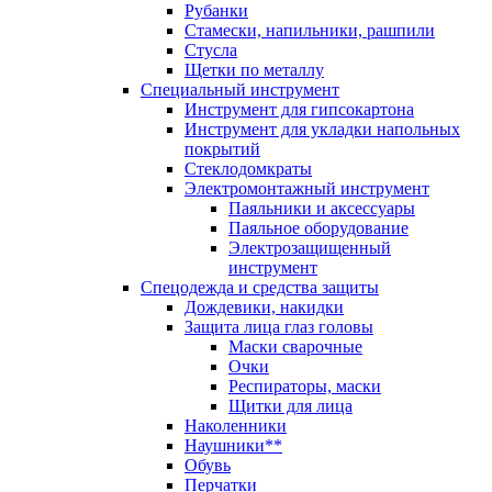
Рубанки
Стамески, напильники, рашпили
Стусла
Щетки по металлу
Специальный инструмент
Инструмент для гипсокартона
Инструмент для укладки напольных
покрытий
Стеклодомкраты
Электромонтажный инструмент
Паяльники и аксессуары
Паяльное оборудование
Электрозащищенный
инструмент
Спецодежда и средства защиты
Дождевики, накидки
Защита лица глаз головы
Маски сварочные
Очки
Респираторы, маски
Щитки для лица
Наколенники
Наушники**
Обувь
Перчатки