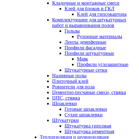
Кладочные и монтажные смеси
Клей для блоков и ГКЛ
Клей для гипсокартона
Комплектующие для штукатурных
работ и выравнивания полов
Гильзы
Рулонные материалы
Ленты демпферные
Профили фасадные
Профили штукатурные
Маяк
Профили углозащитные
Штукатурные сетки
Наливные полы
Плиточный клей
Ровнители для пола
Цементно-песчаные смеси, стяжка
ЦПС, стяжка
Шпаклевки
Готовые шпаклевки
Сухие шпаклевки
Штукатурки
Штукатурка гипсовая
Штукатурка цементная
Теплоизоляция и шумоизоляция