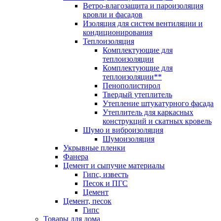
Ветро-влагозащита и пароизоляция
кровли и фасадов
Изоляция для систем вентиляции и
кондиционирования
Теплоизоляция
Комплектующие для
теплоизоляции
Комплектующие для
теплоизоляции**
Пенополистирол
Твердый утеплитель
Утепление штукатурного фасада
Утеплитель для каркасных
конструкций и скатных кровель
Шумо и виброизоляция
Шумоизоляция
Укрывные пленки
Фанера
Цемент и сыпучие материалы
Гипс, известь
Песок и ПГС
Цемент
Цемент, песок
Гипс
Товары для дома