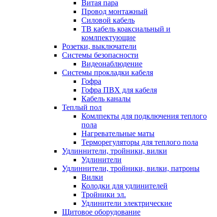
Витая пара
Провод монтажный
Силовой кабель
ТВ кабель коаксиальный и
комлпектующие
Розетки, выключатели
Системы безопасности
Видеонаблюдение
Системы прокладки кабеля
Гофра
Гофра ПВХ для кабеля
Кабель каналы
Теплый пол
Комлпекты для подключения теплого
пола
Нагревательные маты
Терморегуляторы для теплого пола
Удлиннители, тройники, вилки
Удлинители
Удлиннители, тройники, вилки, патроны
Вилки
Колодки для удлинителей
Тройники эл.
Удлинители электрические
Щитовое оборудование