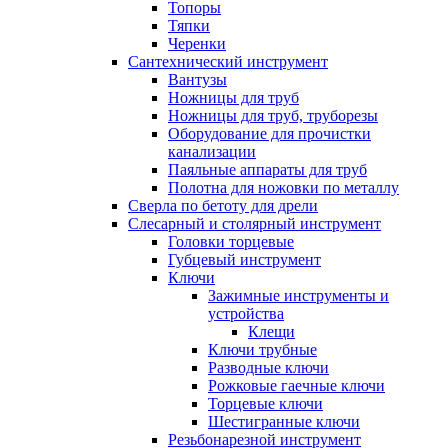
Топоры
Тяпки
Черенки
Сантехнический инструмент
Вантузы
Ножницы для труб
Ножницы для труб, труборезы
Оборудование для прочистки
канализации
Паяльные аппараты для труб
Полотна для ножовки по металлу
Сверла по бетоту для дрели
Слесарный и столярный инструмент
Головки торцевые
Губцевый инструмент
Ключи
Зажимные инструменты и
устройства
Клещи
Ключи трубные
Разводные ключи
Рожковые гаечные ключи
Торцевые ключи
Шестигранные ключи
Резьбонарезной инструмент