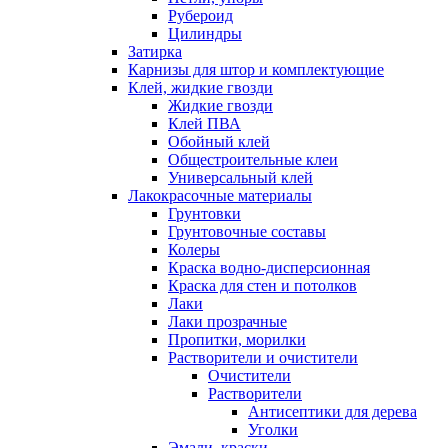
Рубероид
Цилиндры
Затирка
Карнизы для штор и комплектующие
Клей, жидкие гвозди
Жидкие гвозди
Клей ПВА
Обойный клей
Общестроительные клеи
Универсальный клей
Лакокрасочные материалы
Грунтовки
Грунтовочные составы
Колеры
Краска водно-дисперсионная
Краска для стен и потолков
Лаки
Лаки прозрачные
Пропитки, морилки
Растворители и очистители
Очистители
Растворители
Антисептики для дерева
Уголки
Эмали, краски