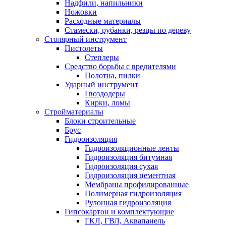
Надфили, напильники
Ножовки
Расходные материалы
Стамески, рубанки, резцы по дереву
Столярный инструмент
Пистолеты
Степлеры
Средство борьбы с вредителями
Полотна, пилки
Ударный инструмент
Гвоздодеры
Кирки, ломы
Стройматериалы
Блоки строительные
Брус
Гидроизоляция
Гидроизоляционные ленты
Гидроизоляция битумная
Гидроизоляция сухая
Гидроизоляция цементная
Мембраны профилированные
Полимерная гидроизоляция
Рулонная гидроизоляция
Гипсокартон и комплектующие
ГКЛ, ГВЛ, Аквапанель