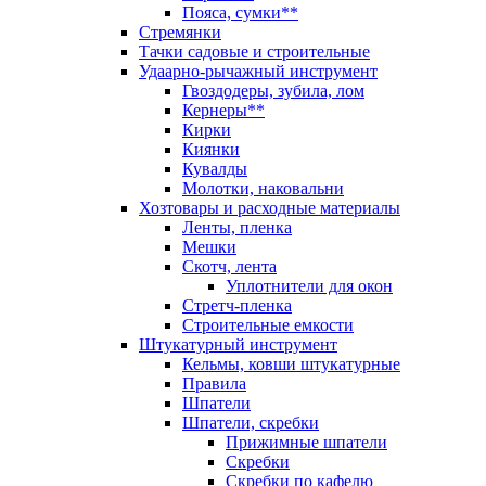
Пояса, сумки**
Стремянки
Тачки садовые и строительные
Удаарно-рычажный инструмент
Гвоздодеры, зубила, лом
Кернеры**
Кирки
Киянки
Кувалды
Молотки, наковальни
Хозтовары и расходные материалы
Ленты, пленка
Мешки
Скотч, лента
Уплотнители для окон
Стретч-пленка
Строительные емкости
Штукатурный инструмент
Кельмы, ковши штукатурные
Правила
Шпатели
Шпатели, скребки
Прижимные шпатели
Скребки
Скребки по кафелю