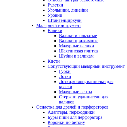
Рулетки
Угольники, линейки
Уровни
Штангенциркули
Малярный инструмент
Валики
Валики игольчатые
Валики прижимные
Малярные валики
Шахтинская плитка
Шубки к валикам
Кисти
Сопутствующий малярный инструмент
Губки
Лотки
Лотки,ковши, ванночки для
краски
Малярные ленты
Стержни удлинители для
валиков
Оснастка для дрелей и перфораторов
Адаптеры, переходники
Буры пики для перфоратора
Коронки по бетону