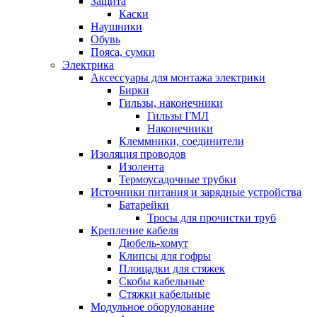
Защита
Каски
Наушники
Обувь
Пояса, сумки
Электрика
Аксессуары для монтажа электрики
Бирки
Гильзы, наконечники
Гильзы ГМЛ
Наконечники
Клеммники, соединители
Изоляция проводов
Изолента
Термоусадочные трубки
Источники питания и зарядные устройства
Батарейки
Тросы для прочистки труб
Крепление кабеля
Дюбель-хомут
Клипсы для гофры
Площадки для стяжек
Скобы кабельные
Стяжки кабельные
Модульное оборудование