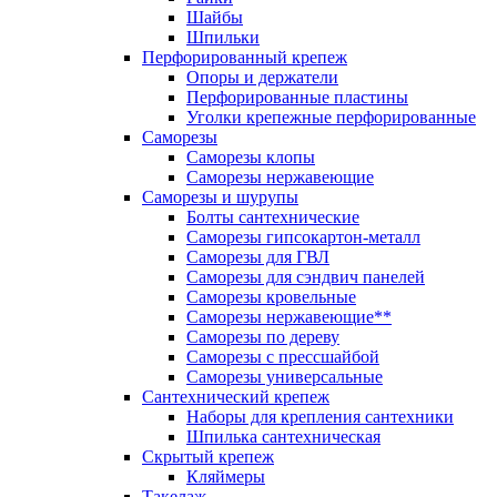
Шайбы
Шпильки
Перфорированный крепеж
Опоры и держатели
Перфорированные пластины
Уголки крепежные перфорированные
Саморезы
Саморезы клопы
Саморезы нержавеющие
Саморезы и шурупы
Болты сантехнические
Саморезы гипсокартон-металл
Саморезы для ГВЛ
Саморезы для сэндвич панелей
Саморезы кровельные
Саморезы нержавеющие**
Саморезы по дереву
Саморезы с прессшайбой
Саморезы универсальные
Сантехнический крепеж
Наборы для крепления сантехники
Шпилька сантехническая
Скрытый крепеж
Кляймеры
Такелаж