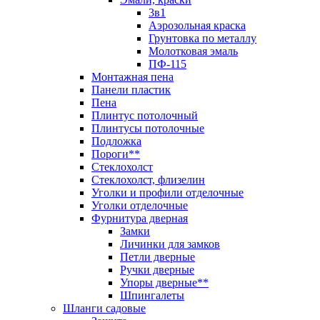
3в1
Аэрозольная краска
Грунтовка по металлу
Молотковая эмаль
ПФ-115
Монтажная пена
Панели пластик
Пена
Плинтус потолочный
Плинтусы потолочные
Подложка
Пороги**
Стеклохолст
Стеклохолст, флизелин
Уголки и профили отделочные
Уголки отделочные
Фурнитура дверная
Замки
Личинки для замков
Петли дверные
Ручки дверные
Упоры дверные**
Шпингалеты
Шланги садовые