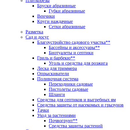
Плиткорезы
Бруски абразивные
Губки абразивные
Венчики
Круги наждачные
Сетки абразивные
Разметка
Сад и досуг
Благоустройство садового участка**
Бассейны и аксессуары**
Биотуалеты и септики
Гриль и барбекю**
Уголь и средства для розжига
Леска для триммера
Опрыскиватели
Поливочная система
Переходники садовые
Пистолеты садовые
Шланги
Средства для септиков и выгребных ям
Средства защиты от насекомых и грызунов
Тачки
Уход за растениями
Почвогрунт**
Средства защиты растений