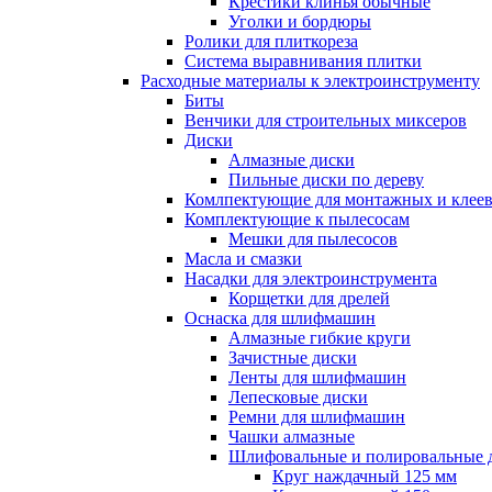
Крестики клинья обычные
Уголки и бордюры
Ролики для плиткореза
Система выравнивания плитки
Расходные материалы к электроинструменту
Биты
Венчики для строительных миксеров
Диски
Алмазные диски
Пильные диски по дереву
Комлпектующие для монтажных и клеев
Комплектующие к пылесосам
Мешки для пылесосов
Масла и смазки
Насадки для электроинструмента
Корщетки для дрелей
Оснаска для шлифмашин
Алмазные гибкие круги
Зачистные диски
Ленты для шлифмашин
Лепесковые диски
Ремни для шлифмашин
Чашки алмазные
Шлифовальные и полировальные 
Круг наждачный 125 мм