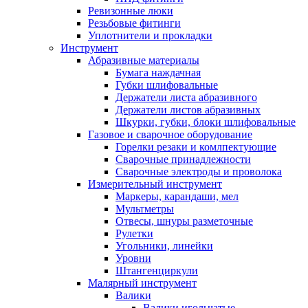
Ревизонные люки
Резьбовые фитинги
Уплотнители и прокладки
Инструмент
Абразивные материалы
Бумага наждачная
Губки шлифовальные
Держатели листа абразивного
Держатели листов абразивных
Шкурки, губки, блоки шлифовальные
Газовое и сварочное оборудование
Горелки резаки и комлпектующие
Сварочные принадлежности
Сварочные электроды и проволока
Измерительный инструмент
Маркеры, карандаши, мел
Мультметры
Отвесы, шнуры разметочные
Рулетки
Угольники, линейки
Уровни
Штангенциркули
Малярный инструмент
Валики
Валики игольчатые