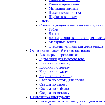
Валики прижимные
Малярные валики
Шахтинская плитка
Шубки к валикам
Кисти
Сопутствующий малярный инструмент
Губки
Лотки
Лотки,ковши, ванночки для краск
Малярные ленты
Стержни удлинители для валиков
Оснастка для дрелей и перфораторов
Адаптеры, переходники
Буры пики для перфоратора
Коронки по бетону
Коронки по дереву
Коронки по кафелю
Коронки по металлу
Сверла по бетоту для дрели
Сверла по дереву
Сверла по кафелю
Сверла по металлу
Плиточника инструмент
Расходные материалы для укладки плит