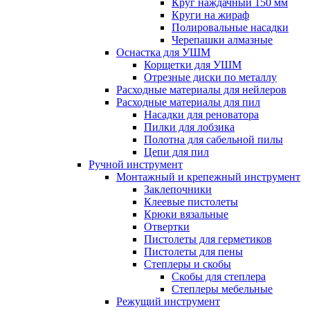
Круг наждачный 150 мм
Круги на жираф
Полировальные насадки
Черепашки алмазные
Оснастка для УШМ
Корщетки для УШМ
Отрезные диски по металлу
Расходные материалы для нейлеров
Расходные материалы для пил
Насадки для реноватора
Пилки для лобзика
Полотна для сабельной пилы
Цепи для пил
Ручной инструмент
Монтажный и крепежный инструмент
Заклепочники
Клеевые пистолеты
Крюки вязальные
Отвертки
Пистолеты для герметиков
Пистолеты для пены
Степлеры и скобы
Скобы для степлера
Степлеры мебельные
Режущий инструмент