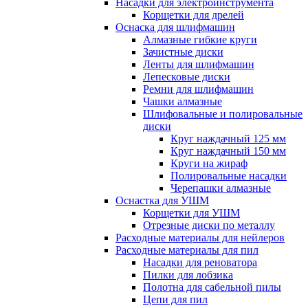
Насадки для электроинструмента
Корщетки для дрелей
Оснаска для шлифмашин
Алмазные гибкие круги
Зачистные диски
Ленты для шлифмашин
Лепесковые диски
Ремни для шлифмашин
Чашки алмазные
Шлифовальные и полировальные
диски
Круг наждачный 125 мм
Круг наждачный 150 мм
Круги на жираф
Полировальные насадки
Черепашки алмазные
Оснастка для УШМ
Корщетки для УШМ
Отрезные диски по металлу
Расходные материалы для нейлеров
Расходные материалы для пил
Насадки для реноватора
Пилки для лобзика
Полотна для сабельной пилы
Цепи для пил