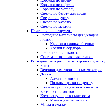
Коронки по дереву
Коронки по кафелю
Коронки по металлу
Сверла по бетоту для дрели
Сверла по дереву
Сверла по кафелю
Сверла по металлу
Плиточника инструмент
Расходные материалы для укладки
плитки
Крестики клинья обычные
Уголки и бордюры
Ролики для плиткореза
Система выравнивания плитки
Расходные материалы к электроинструменту
Биты
Венчики для строительных миксеров
Диски
Алмазные диски
Пильные диски по дереву
Комлпектующие для монтажных и
клеевых пистолетов
Комплектующие к пылесосам
Мешки для пылесосов
Масла и смазки