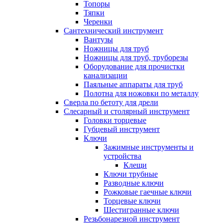
Топоры
Тяпки
Черенки
Сантехнический инструмент
Вантузы
Ножницы для труб
Ножницы для труб, труборезы
Оборудование для прочистки
канализации
Паяльные аппараты для труб
Полотна для ножовки по металлу
Сверла по бетоту для дрели
Слесарный и столярный инструмент
Головки торцевые
Губцевый инструмент
Ключи
Зажимные инструменты и
устройства
Клещи
Ключи трубные
Разводные ключи
Рожковые гаечные ключи
Торцевые ключи
Шестигранные ключи
Резьбонарезной инструмент