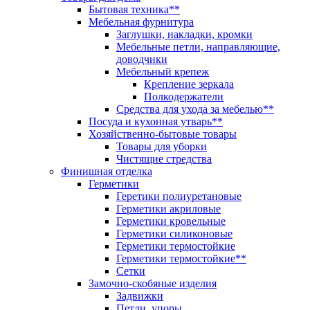
Бытовая техника**
Мебельная фурнитура
Заглушки, накладки, кромки
Мебельные петли, направляющие,
доводчики
Мебельный крепеж
Крепление зеркала
Полкодержатели
Средства для ухода за мебелью**
Посуда и кухонная утварь**
Хозяйственно-бытовые товары
Товары для уборки
Чистящие стредства
Финишная отделка
Герметики
Геретики полиуретановые
Герметики акриловые
Герметики кровельные
Герметики силиконовые
Герметики термостойкие
Герметики термостойкие**
Сетки
Замочно-скобяные изделия
Задвижки
Петли, упоры