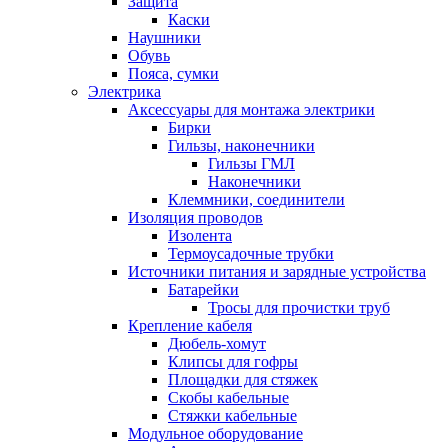
Защита
Каски
Наушники
Обувь
Пояса, сумки
Электрика
Аксессуары для монтажа электрики
Бирки
Гильзы, наконечники
Гильзы ГМЛ
Наконечники
Клеммники, соединители
Изоляция проводов
Изолента
Термоусадочные трубки
Источники питания и зарядные устройства
Батарейки
Тросы для прочистки труб
Крепление кабеля
Дюбель-хомут
Клипсы для гофры
Площадки для стяжек
Скобы кабельные
Стяжки кабельные
Модульное оборудование