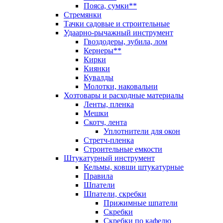
Пояса, сумки**
Стремянки
Тачки садовые и строительные
Удаарно-рычажный инструмент
Гвоздодеры, зубила, лом
Кернеры**
Кирки
Киянки
Кувалды
Молотки, наковальни
Хозтовары и расходные материалы
Ленты, пленка
Мешки
Скотч, лента
Уплотнители для окон
Стретч-пленка
Строительные емкости
Штукатурный инструмент
Кельмы, ковши штукатурные
Правила
Шпатели
Шпатели, скребки
Прижимные шпатели
Скребки
Скребки по кафелю