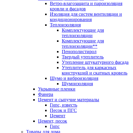
Ветро-влагозащита и пароизоляция
кровли и фасадов
Изоляция для систем вентиляции и
кондиционирования
Теплоизоляция
Комплектующие для
теплоизоляции
Комплектующие для
теплоизоляции**
Пенополистирол
Твердый утеплитель
Утепление штукатурного фасада
Утеплитель для каркасных
конструкций и скатных кровель
Шумо и виброизоляция
Шумоизоляция
Укрывные пленки
Фанера
Цемент и сыпучие материалы
Гипс, известь
Песок и ПГС
Цемент
Цемент, песок
Гипс
Товары для дома