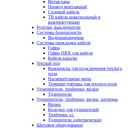
Витая пара
Провод монтажный
Силовой кабель
ТВ кабель коаксиальный и
комлпектующие
Розетки, выключатели
Системы безопасности
Видеонаблюдение
Системы прокладки кабеля
Гофра
Гофра ПВХ для кабеля
Кабель каналы
Теплый пол
Комлпекты для подключения теплого
пола
Нагревательные маты
Терморегуляторы для теплого пола
Удлиннители, тройники, вилки
Удлинители
Удлиннители, тройники, вилки, патроны
Вилки
Колодки для удлинителей
Тройники эл.
Удлинители электрические
Щитовое оборудование