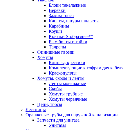
Блоки такелажные
Веревки
Зажим троса
Канаты, шнуры.шпагаты
Карабины
Коуши
Крючки S-образные**
Рым болты и гайки
Талрепы
Финишные гвозди
Хомуты
Клипсы, крестики
Комплектующие к гофрам для кабеля
Краскопульты
Хомуты, скобы и ленты
Ленты монтажные
Скобы
Хомуты трубные
Хомуты червячные
Цепи, тросы
Лестницы
Оранжевые трубы для наружной канализации
Запчасти для унитаза
Унитазы