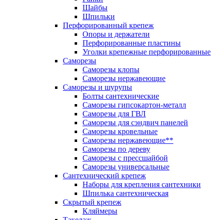
Шайбы
Шпильки
Перфорированный крепеж
Опоры и держатели
Перфорированные пластины
Уголки крепежные перфорированные
Саморезы
Саморезы клопы
Саморезы нержавеющие
Саморезы и шурупы
Болты сантехнические
Саморезы гипсокартон-металл
Саморезы для ГВЛ
Саморезы для сэндвич панелей
Саморезы кровельные
Саморезы нержавеющие**
Саморезы по дереву
Саморезы с прессшайбой
Саморезы универсальные
Сантехнический крепеж
Наборы для крепления сантехники
Шпилька сантехническая
Скрытый крепеж
Кляймеры
Такелаж