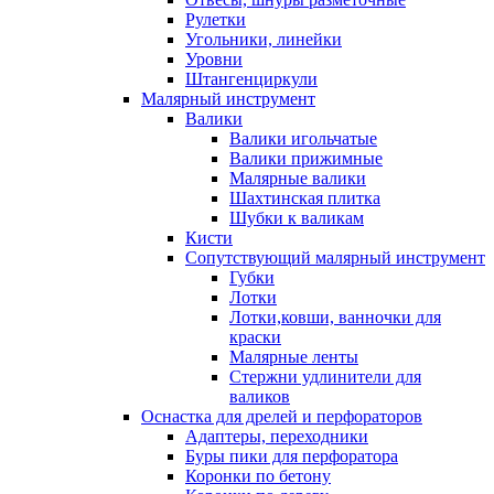
Рулетки
Угольники, линейки
Уровни
Штангенциркули
Малярный инструмент
Валики
Валики игольчатые
Валики прижимные
Малярные валики
Шахтинская плитка
Шубки к валикам
Кисти
Сопутствующий малярный инструмент
Губки
Лотки
Лотки,ковши, ванночки для
краски
Малярные ленты
Стержни удлинители для
валиков
Оснастка для дрелей и перфораторов
Адаптеры, переходники
Буры пики для перфоратора
Коронки по бетону