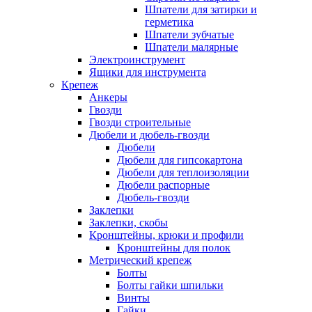
Шпатели для затирки и
герметика
Шпатели зубчатые
Шпатели малярные
Электроинструмент
Ящики для инструмента
Крепеж
Анкеры
Гвозди
Гвозди строительные
Дюбели и дюбель-гвозди
Дюбели
Дюбели для гипсокартона
Дюбели для теплоизоляции
Дюбели распорные
Дюбель-гвозди
Заклепки
Заклепки, скобы
Кронштейны, крюки и профили
Кронштейны для полок
Метрический крепеж
Болты
Болты гайки шпильки
Винты
Гайки