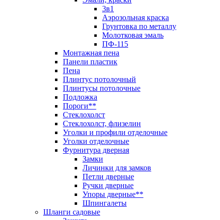
3в1
Аэрозольная краска
Грунтовка по металлу
Молотковая эмаль
ПФ-115
Монтажная пена
Панели пластик
Пена
Плинтус потолочный
Плинтусы потолочные
Подложка
Пороги**
Стеклохолст
Стеклохолст, флизелин
Уголки и профили отделочные
Уголки отделочные
Фурнитура дверная
Замки
Личинки для замков
Петли дверные
Ручки дверные
Упоры дверные**
Шпингалеты
Шланги садовые