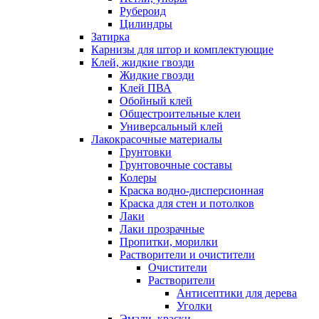
Рубероид
Цилиндры
Затирка
Карнизы для штор и комплектующие
Клей, жидкие гвозди
Жидкие гвозди
Клей ПВА
Обойный клей
Общестроительные клеи
Универсальный клей
Лакокрасочные материалы
Грунтовки
Грунтовочные составы
Колеры
Краска водно-дисперсионная
Краска для стен и потолков
Лаки
Лаки прозрачные
Пропитки, морилки
Растворители и очистители
Очистители
Растворители
Антисептики для дерева
Уголки
Эмали, краски