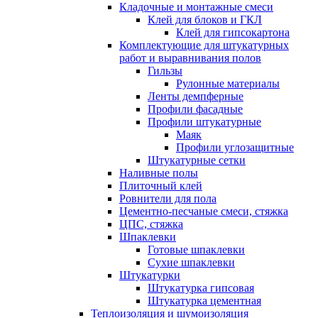
Кладочные и монтажные смеси
Клей для блоков и ГКЛ
Клей для гипсокартона
Комплектующие для штукатурных
работ и выравнивания полов
Гильзы
Рулонные материалы
Ленты демпферные
Профили фасадные
Профили штукатурные
Маяк
Профили углозащитные
Штукатурные сетки
Наливные полы
Плиточный клей
Ровнители для пола
Цементно-песчаные смеси, стяжка
ЦПС, стяжка
Шпаклевки
Готовые шпаклевки
Сухие шпаклевки
Штукатурки
Штукатурка гипсовая
Штукатурка цементная
Теплоизоляция и шумоизоляция