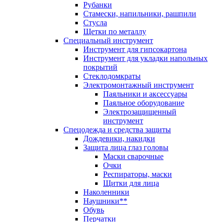
Рубанки
Стамески, напильники, рашпили
Стусла
Щетки по металлу
Специальный инструмент
Инструмент для гипсокартона
Инструмент для укладки напольных
покрытий
Стеклодомкраты
Электромонтажный инструмент
Паяльники и аксессуары
Паяльное оборудование
Электрозащищенный
инструмент
Спецодежда и средства защиты
Дождевики, накидки
Защита лица глаз головы
Маски сварочные
Очки
Респираторы, маски
Щитки для лица
Наколенники
Наушники**
Обувь
Перчатки