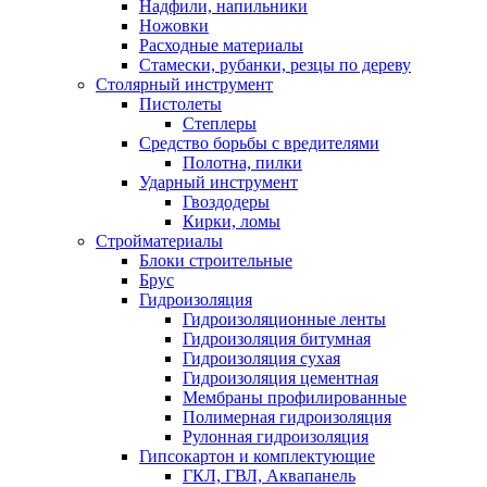
Надфили, напильники
Ножовки
Расходные материалы
Стамески, рубанки, резцы по дереву
Столярный инструмент
Пистолеты
Степлеры
Средство борьбы с вредителями
Полотна, пилки
Ударный инструмент
Гвоздодеры
Кирки, ломы
Стройматериалы
Блоки строительные
Брус
Гидроизоляция
Гидроизоляционные ленты
Гидроизоляция битумная
Гидроизоляция сухая
Гидроизоляция цементная
Мембраны профилированные
Полимерная гидроизоляция
Рулонная гидроизоляция
Гипсокартон и комплектующие
ГКЛ, ГВЛ, Аквапанель