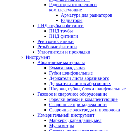
Радиаторы отопления и
комплектующие
Арматура для радиаторов
Радиаторы
ПНД трубы и фитинги
ПНД трубы
ПНД фитинги
Ревизонные люки
Резьбовые фитинги
Уплотнители и прокладки
Инструмент
Абразивные материалы
Бумага наждачная
Губки шлифовальные
Держатели листа абразивного
Держатели листов абразивных
Шкурки, губки, блоки шлифовальные
Газовое и сварочное оборудование
Горелки резаки и комлпектующие
Сварочные принадлежности
Сварочные электроды и проволока
Измерительный инструмент
Маркеры, карандаши, мел
Мультметры
Отвесы, шнуры разметочные