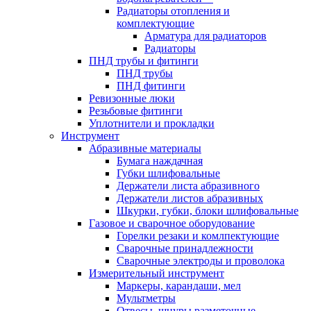
Радиаторы отопления и
комплектующие
Арматура для радиаторов
Радиаторы
ПНД трубы и фитинги
ПНД трубы
ПНД фитинги
Ревизонные люки
Резьбовые фитинги
Уплотнители и прокладки
Инструмент
Абразивные материалы
Бумага наждачная
Губки шлифовальные
Держатели листа абразивного
Держатели листов абразивных
Шкурки, губки, блоки шлифовальные
Газовое и сварочное оборудование
Горелки резаки и комлпектующие
Сварочные принадлежности
Сварочные электроды и проволока
Измерительный инструмент
Маркеры, карандаши, мел
Мультметры
Отвесы, шнуры разметочные