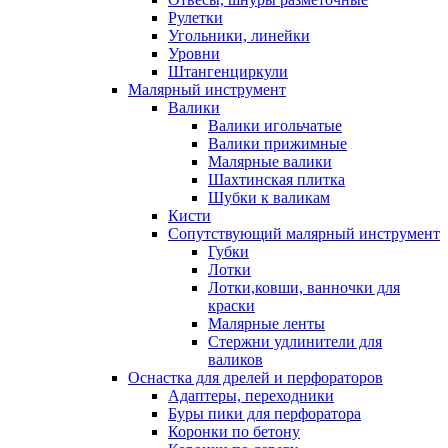
Рулетки
Угольники, линейки
Уровни
Штангенциркули
Малярный инструмент
Валики
Валики игольчатые
Валики прижимные
Малярные валики
Шахтинская плитка
Шубки к валикам
Кисти
Сопутствующий малярный инструмент
Губки
Лотки
Лотки,ковши, ванночки для
краски
Малярные ленты
Стержни удлинители для
валиков
Оснастка для дрелей и перфораторов
Адаптеры, переходники
Буры пики для перфоратора
Коронки по бетону