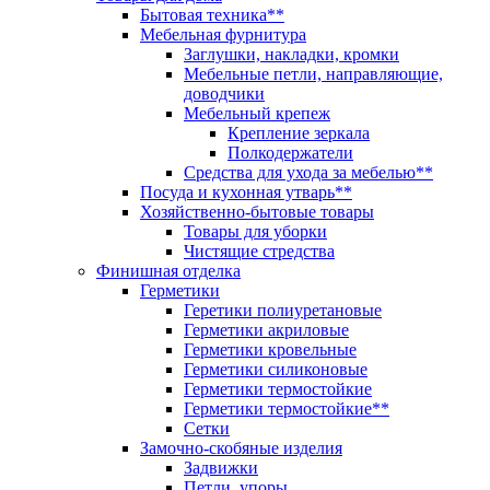
Бытовая техника**
Мебельная фурнитура
Заглушки, накладки, кромки
Мебельные петли, направляющие,
доводчики
Мебельный крепеж
Крепление зеркала
Полкодержатели
Средства для ухода за мебелью**
Посуда и кухонная утварь**
Хозяйственно-бытовые товары
Товары для уборки
Чистящие стредства
Финишная отделка
Герметики
Геретики полиуретановые
Герметики акриловые
Герметики кровельные
Герметики силиконовые
Герметики термостойкие
Герметики термостойкие**
Сетки
Замочно-скобяные изделия
Задвижки
Петли, упоры