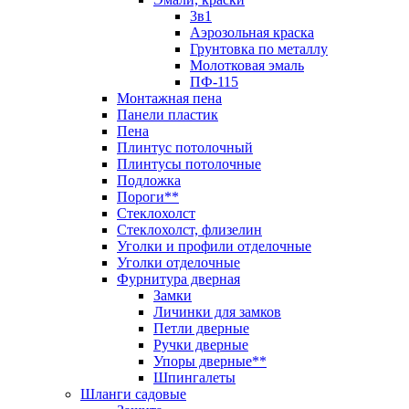
3в1
Аэрозольная краска
Грунтовка по металлу
Молотковая эмаль
ПФ-115
Монтажная пена
Панели пластик
Пена
Плинтус потолочный
Плинтусы потолочные
Подложка
Пороги**
Стеклохолст
Стеклохолст, флизелин
Уголки и профили отделочные
Уголки отделочные
Фурнитура дверная
Замки
Личинки для замков
Петли дверные
Ручки дверные
Упоры дверные**
Шпингалеты
Шланги садовые