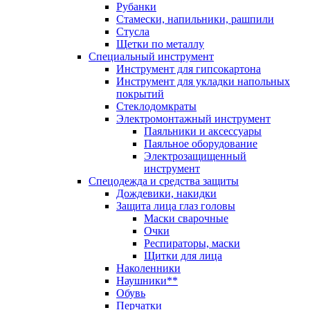
Рубанки
Стамески, напильники, рашпили
Стусла
Щетки по металлу
Специальный инструмент
Инструмент для гипсокартона
Инструмент для укладки напольных
покрытий
Стеклодомкраты
Электромонтажный инструмент
Паяльники и аксессуары
Паяльное оборудование
Электрозащищенный
инструмент
Спецодежда и средства защиты
Дождевики, накидки
Защита лица глаз головы
Маски сварочные
Очки
Респираторы, маски
Щитки для лица
Наколенники
Наушники**
Обувь
Перчатки