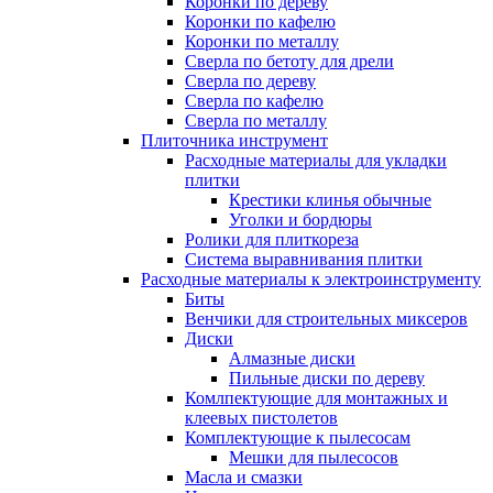
Коронки по дереву
Коронки по кафелю
Коронки по металлу
Сверла по бетоту для дрели
Сверла по дереву
Сверла по кафелю
Сверла по металлу
Плиточника инструмент
Расходные материалы для укладки
плитки
Крестики клинья обычные
Уголки и бордюры
Ролики для плиткореза
Система выравнивания плитки
Расходные материалы к электроинструменту
Биты
Венчики для строительных миксеров
Диски
Алмазные диски
Пильные диски по дереву
Комлпектующие для монтажных и
клеевых пистолетов
Комплектующие к пылесосам
Мешки для пылесосов
Масла и смазки