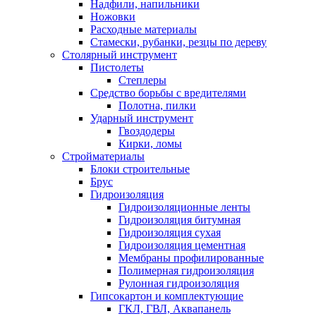
Надфили, напильники
Ножовки
Расходные материалы
Стамески, рубанки, резцы по дереву
Столярный инструмент
Пистолеты
Степлеры
Средство борьбы с вредителями
Полотна, пилки
Ударный инструмент
Гвоздодеры
Кирки, ломы
Стройматериалы
Блоки строительные
Брус
Гидроизоляция
Гидроизоляционные ленты
Гидроизоляция битумная
Гидроизоляция сухая
Гидроизоляция цементная
Мембраны профилированные
Полимерная гидроизоляция
Рулонная гидроизоляция
Гипсокартон и комплектующие
ГКЛ, ГВЛ, Аквапанель