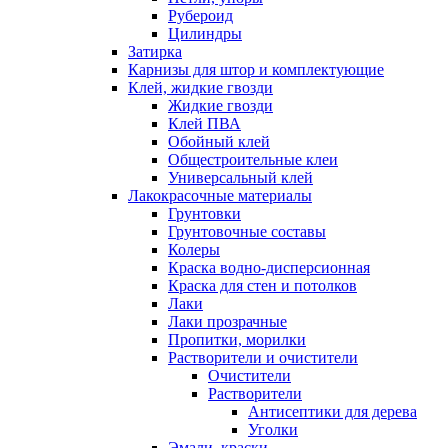
Рубероид
Цилиндры
Затирка
Карнизы для штор и комплектующие
Клей, жидкие гвозди
Жидкие гвозди
Клей ПВА
Обойный клей
Общестроительные клеи
Универсальный клей
Лакокрасочные материалы
Грунтовки
Грунтовочные составы
Колеры
Краска водно-дисперсионная
Краска для стен и потолков
Лаки
Лаки прозрачные
Пропитки, морилки
Растворители и очистители
Очистители
Растворители
Антисептики для дерева
Уголки
Эмали, краски