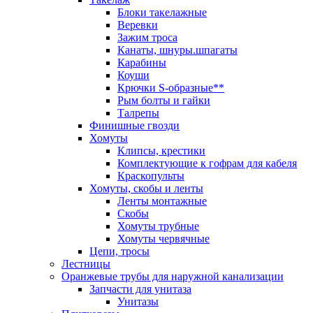
Блоки такелажные
Веревки
Зажим троса
Канаты, шнуры.шпагаты
Карабины
Коуши
Крючки S-образные**
Рым болты и гайки
Талрепы
Финишные гвозди
Хомуты
Клипсы, крестики
Комплектующие к гофрам для кабеля
Краскопульты
Хомуты, скобы и ленты
Ленты монтажные
Скобы
Хомуты трубные
Хомуты червячные
Цепи, тросы
Лестницы
Оранжевые трубы для наружной канализации
Запчасти для унитаза
Унитазы