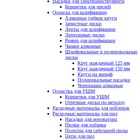
Насадки для электроинструмента
Корщетки для дрелей
Оснаска для шлифмашин
Алмазные гибкие круги
Зачистные диски
Ленты для шлифмашин
Лепесковые диски
Ремни для шлифмашин
Чашки алмазные
Шлифовальные и полировальные
диски
Круг наждачный 125 мм
Круг наждачный 150 мм
Круги на жираф
Полировальные насадки
Черепашки алмазные
Оснастка для УШМ
Корщетки для УШМ
Отрезные диски по металлу
Расходные материалы для нейлеров
Расходные материалы для пил
Насадки для реноватора
Пилки для лобзика
Полотна для сабельной пилы
Цепи для пил