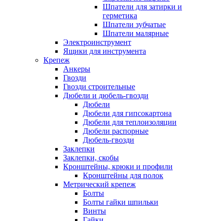
Шпатели для затирки и
герметика
Шпатели зубчатые
Шпатели малярные
Электроинструмент
Ящики для инструмента
Крепеж
Анкеры
Гвозди
Гвозди строительные
Дюбели и дюбель-гвозди
Дюбели
Дюбели для гипсокартона
Дюбели для теплоизоляции
Дюбели распорные
Дюбель-гвозди
Заклепки
Заклепки, скобы
Кронштейны, крюки и профили
Кронштейны для полок
Метрический крепеж
Болты
Болты гайки шпильки
Винты
Гайки