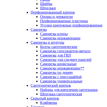
Шайбы
Шпильки
Перфорированный крепеж
Опоры и держатели
Перфорированные пластины
Уголки крепежные перфорированные
Саморезы
Саморезы клопы
Саморезы нержавеющие
Саморезы и шурупы
Болты сантехнические
Саморезы гипсокартон-металл
Саморезы для ГВЛ
Саморезы для сэндвич панелей
Саморезы кровельные
Саморезы нержавеющие**
Саморезы по дереву
Саморезы с прессшайбой
Саморезы универсальные
Сантехнический крепеж
Наборы для крепления сантехники
Шпилька сантехническая
Скрытый крепеж
Кляймеры
Такелаж