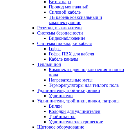
Витая пара
Провод монтажный
Силовой кабель
ТВ кабель коаксиальный и
комлпектующие
Розетки, выключатели
Системы безопасности
Видеонаблюдение
Системы прокладки кабеля
Гофра
Гофра ПВХ для кабеля
Кабель каналы
Теплый пол
Комлпекты для подключения теплого
пола
Нагревательные маты
Терморегуляторы для теплого пола
Удлиннители, тройники, вилки
Удлинители
Удлиннители, тройники, вилки, патроны
Вилки
Колодки для удлинителей
Тройники эл.
Удлинители электрические
Щитовое оборудование