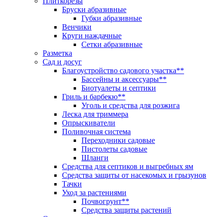
Плиткорезы
Бруски абразивные
Губки абразивные
Венчики
Круги наждачные
Сетки абразивные
Разметка
Сад и досуг
Благоустройство садового участка**
Бассейны и аксессуары**
Биотуалеты и септики
Гриль и барбекю**
Уголь и средства для розжига
Леска для триммера
Опрыскиватели
Поливочная система
Переходники садовые
Пистолеты садовые
Шланги
Средства для септиков и выгребных ям
Средства защиты от насекомых и грызунов
Тачки
Уход за растениями
Почвогрунт**
Средства защиты растений