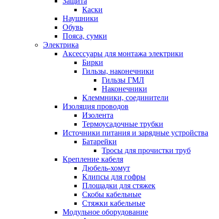
Защита
Каски
Наушники
Обувь
Пояса, сумки
Электрика
Аксессуары для монтажа электрики
Бирки
Гильзы, наконечники
Гильзы ГМЛ
Наконечники
Клеммники, соединители
Изоляция проводов
Изолента
Термоусадочные трубки
Источники питания и зарядные устройства
Батарейки
Тросы для прочистки труб
Крепление кабеля
Дюбель-хомут
Клипсы для гофры
Площадки для стяжек
Скобы кабельные
Стяжки кабельные
Модульное оборудование