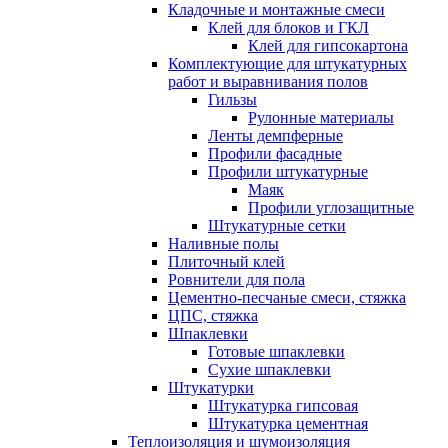
Кладочные и монтажные смеси
Клей для блоков и ГКЛ
Клей для гипсокартона
Комплектующие для штукатурных
работ и выравнивания полов
Гильзы
Рулонные материалы
Ленты демпферные
Профили фасадные
Профили штукатурные
Маяк
Профили углозащитные
Штукатурные сетки
Наливные полы
Плиточный клей
Ровнители для пола
Цементно-песчаные смеси, стяжка
ЦПС, стяжка
Шпаклевки
Готовые шпаклевки
Сухие шпаклевки
Штукатурки
Штукатурка гипсовая
Штукатурка цементная
Теплоизоляция и шумоизоляция