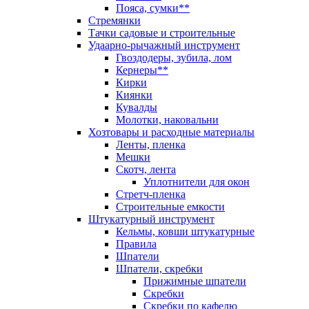
Пояса, сумки**
Стремянки
Тачки садовые и строительные
Удаарно-рычажный инструмент
Гвоздодеры, зубила, лом
Кернеры**
Кирки
Киянки
Кувалды
Молотки, наковальни
Хозтовары и расходные материалы
Ленты, пленка
Мешки
Скотч, лента
Уплотнители для окон
Стретч-пленка
Строительные емкости
Штукатурный инструмент
Кельмы, ковши штукатурные
Правила
Шпатели
Шпатели, скребки
Прижимные шпатели
Скребки
Скребки по кафелю