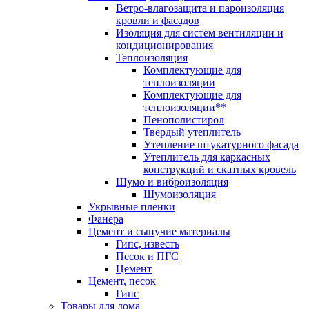
Ветро-влагозащита и пароизоляция
кровли и фасадов
Изоляция для систем вентиляции и
кондиционирования
Теплоизоляция
Комплектующие для
теплоизоляции
Комплектующие для
теплоизоляции**
Пенополистирол
Твердый утеплитель
Утепление штукатурного фасада
Утеплитель для каркасных
конструкций и скатных кровель
Шумо и виброизоляция
Шумоизоляция
Укрывные пленки
Фанера
Цемент и сыпучие материалы
Гипс, известь
Песок и ПГС
Цемент
Цемент, песок
Гипс
Товары для дома