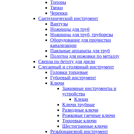
Топоры
Тяпки
Черенки
Сантехнический инструмент
Вантузы
Ножницы для труб
Ножницы для труб, труборезы
Оборудование для прочистки
канализации
Паяльные аппараты для труб
Полотна для ножовки по металлу
Сверла по бетоту для дрели
Слесарный и столярный инструмент
Головки торцевые
Губцевый инструмент
Ключи
Зажимные инструменты и
устройства
Клещи
Ключи трубные
Разводные ключи
Рожковые гаечные ключи
Торцевые ключи
Шестигранные ключи
Резьбонарезной инструмент