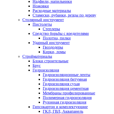
Надфили, напильники
Ножовки
Расходные материалы
Стамески, рубанки, резцы по дереву
Столярный инструмент
Пистолеты
Степлеры
Средство борьбы с вредителями
Полотна, пилки
Ударный инструмент
Гвоздодеры
Кирки, ломы
Стройматериалы
Блоки строительные
Брус
Гидроизоляция
Гидроизоляционные ленты
Гидроизоляция битумная
Гидроизоляция сухая
Гидроизоляция цементная
Мембраны профилированные
Полимерная гидроизоляция
Рулонная гидроизоляция
Гипсокартон и комплектующие
ГКЛ, ГВЛ, Аквапанель