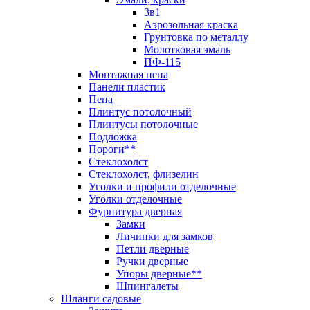
3в1
Аэрозольная краска
Грунтовка по металлу
Молотковая эмаль
ПФ-115
Монтажная пена
Панели пластик
Пена
Плинтус потолочный
Плинтусы потолочные
Подложка
Пороги**
Стеклохолст
Стеклохолст, флизелин
Уголки и профили отделочные
Уголки отделочные
Фурнитура дверная
Замки
Личинки для замков
Петли дверные
Ручки дверные
Упоры дверные**
Шпингалеты
Шланги садовые