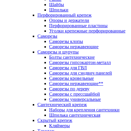
Шайбы
Шпильки
Перфорированный крепеж
Опоры и держатели
Перфорированные пластины
Уголки крепежные перфорированные
Саморезы
Саморезы клопы
Саморезы нержавеющие
Саморезы и шурупы
Болты сантехнические
Саморезы гипсокартон-металл
Саморезы для ГВЛ
Саморезы для сэндвич панелей
Саморезы кровельные
Саморезы нержавеющие**
Саморезы по дереву
Саморезы с прессшайбой
Саморезы универсальные
Сантехнический крепеж
Наборы для крепления сантехники
Шпилька сантехническая
Скрытый крепеж
Кляймеры
Такелаж