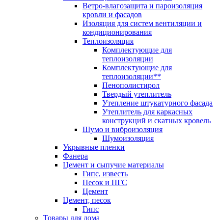
Ветро-влагозащита и пароизоляция
кровли и фасадов
Изоляция для систем вентиляции и
кондиционирования
Теплоизоляция
Комплектующие для
теплоизоляции
Комплектующие для
теплоизоляции**
Пенополистирол
Твердый утеплитель
Утепление штукатурного фасада
Утеплитель для каркасных
конструкций и скатных кровель
Шумо и виброизоляция
Шумоизоляция
Укрывные пленки
Фанера
Цемент и сыпучие материалы
Гипс, известь
Песок и ПГС
Цемент
Цемент, песок
Гипс
Товары для дома