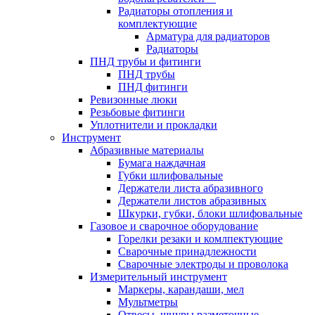
Радиаторы отопления и
комплектующие
Арматура для радиаторов
Радиаторы
ПНД трубы и фитинги
ПНД трубы
ПНД фитинги
Ревизонные люки
Резьбовые фитинги
Уплотнители и прокладки
Инструмент
Абразивные материалы
Бумага наждачная
Губки шлифовальные
Держатели листа абразивного
Держатели листов абразивных
Шкурки, губки, блоки шлифовальные
Газовое и сварочное оборудование
Горелки резаки и комлпектующие
Сварочные принадлежности
Сварочные электроды и проволока
Измерительный инструмент
Маркеры, карандаши, мел
Мультметры
Отвесы, шнуры разметочные