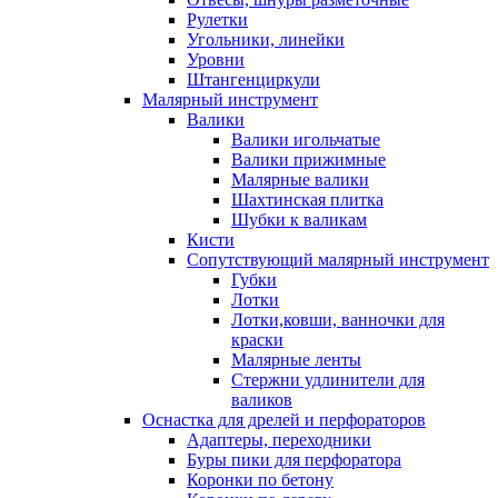
Рулетки
Угольники, линейки
Уровни
Штангенциркули
Малярный инструмент
Валики
Валики игольчатые
Валики прижимные
Малярные валики
Шахтинская плитка
Шубки к валикам
Кисти
Сопутствующий малярный инструмент
Губки
Лотки
Лотки,ковши, ванночки для
краски
Малярные ленты
Стержни удлинители для
валиков
Оснастка для дрелей и перфораторов
Адаптеры, переходники
Буры пики для перфоратора
Коронки по бетону