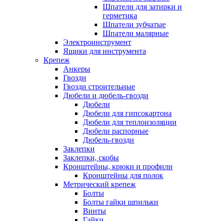
Шпатели для затирки и
герметика
Шпатели зубчатые
Шпатели малярные
Электроинструмент
Ящики для инструмента
Крепеж
Анкеры
Гвозди
Гвозди строительные
Дюбели и дюбель-гвозди
Дюбели
Дюбели для гипсокартона
Дюбели для теплоизоляции
Дюбели распорные
Дюбель-гвозди
Заклепки
Заклепки, скобы
Кронштейны, крюки и профили
Кронштейны для полок
Метрический крепеж
Болты
Болты гайки шпильки
Винты
Гайки