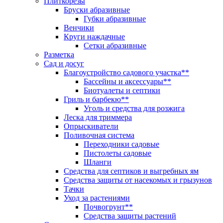
Плиткорезы
Бруски абразивные
Губки абразивные
Венчики
Круги наждачные
Сетки абразивные
Разметка
Сад и досуг
Благоустройство садового участка**
Бассейны и аксессуары**
Биотуалеты и септики
Гриль и барбекю**
Уголь и средства для розжига
Леска для триммера
Опрыскиватели
Поливочная система
Переходники садовые
Пистолеты садовые
Шланги
Средства для септиков и выгребных ям
Средства защиты от насекомых и грызунов
Тачки
Уход за растениями
Почвогрунт**
Средства защиты растений