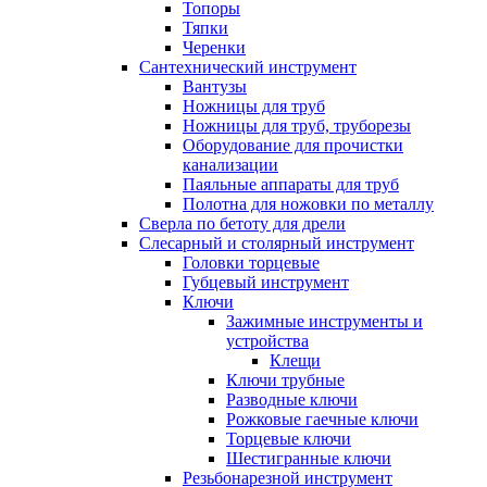
Топоры
Тяпки
Черенки
Сантехнический инструмент
Вантузы
Ножницы для труб
Ножницы для труб, труборезы
Оборудование для прочистки
канализации
Паяльные аппараты для труб
Полотна для ножовки по металлу
Сверла по бетоту для дрели
Слесарный и столярный инструмент
Головки торцевые
Губцевый инструмент
Ключи
Зажимные инструменты и
устройства
Клещи
Ключи трубные
Разводные ключи
Рожковые гаечные ключи
Торцевые ключи
Шестигранные ключи
Резьбонарезной инструмент