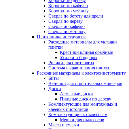
Коронки по дереву
Коронки по кафелю
Коронки по металлу
Сверла по бетоту для дрели
Сверла по дереву
Сверла по кафелю
Сверла по металлу
Плиточника инструмент
Расходные материалы для укладки
плитки
Крестики клинья обычные
Уголки и бордюры
Ролики для плиткореза
Система выравнивания плитки
Расходные материалы к электроинструменту
Биты
Венчики для строительных миксеров
Диски
Алмазные диски
Пильные диски по дереву
Комлпектующие для монтажных и
клеевых пистолетов
Комплектующие к пылесосам
Мешки для пылесосов
Масла и смазки