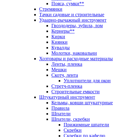
Пояса, сумки**
Стремянки
Тачки садовые и строительные
Удаарно-рычажный инструмент
Гвоздодеры, зубила, лом
Кернеры**
Кирки
Киянки
Кувалды
Молотки, наковальни
Хозтовары и расходные материалы
Ленты, пленка
Мешки
Скотч, лента
Уплотнители для окон
Стретч-пленка
Строительные емкости
Штукатурный инструмент
Кельмы, ковши штукатурные
Правила
Шпатели
Шпатели, скребки
Прижимные шпатели
Скребки
Скребки по кафелю