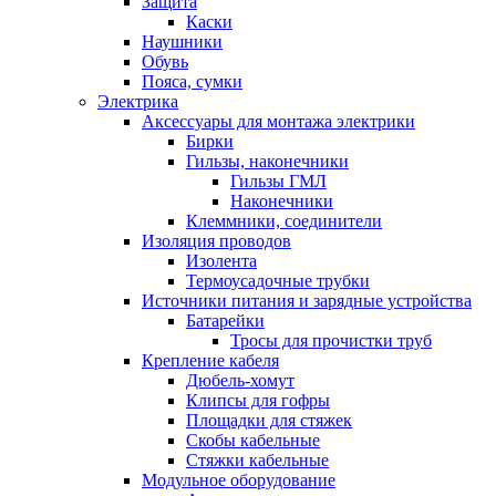
Защита
Каски
Наушники
Обувь
Пояса, сумки
Электрика
Аксессуары для монтажа электрики
Бирки
Гильзы, наконечники
Гильзы ГМЛ
Наконечники
Клеммники, соединители
Изоляция проводов
Изолента
Термоусадочные трубки
Источники питания и зарядные устройства
Батарейки
Тросы для прочистки труб
Крепление кабеля
Дюбель-хомут
Клипсы для гофры
Площадки для стяжек
Скобы кабельные
Стяжки кабельные
Модульное оборудование