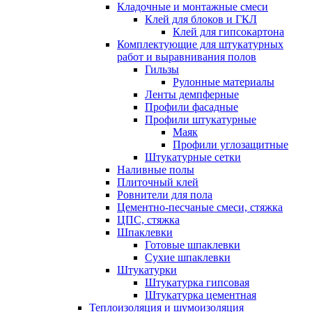
Кладочные и монтажные смеси
Клей для блоков и ГКЛ
Клей для гипсокартона
Комплектующие для штукатурных
работ и выравнивания полов
Гильзы
Рулонные материалы
Ленты демпферные
Профили фасадные
Профили штукатурные
Маяк
Профили углозащитные
Штукатурные сетки
Наливные полы
Плиточный клей
Ровнители для пола
Цементно-песчаные смеси, стяжка
ЦПС, стяжка
Шпаклевки
Готовые шпаклевки
Сухие шпаклевки
Штукатурки
Штукатурка гипсовая
Штукатурка цементная
Теплоизоляция и шумоизоляция