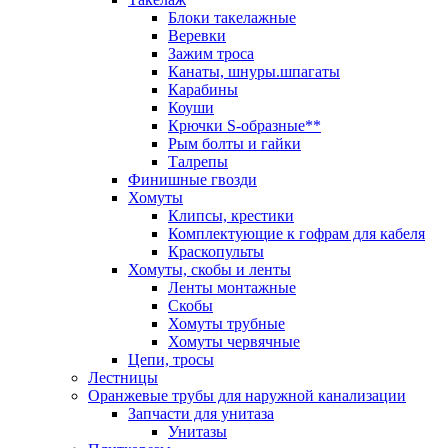
Блоки такелажные
Веревки
Зажим троса
Канаты, шнуры.шпагаты
Карабины
Коуши
Крючки S-образные**
Рым болты и гайки
Талрепы
Финишные гвозди
Хомуты
Клипсы, крестики
Комплектующие к гофрам для кабеля
Краскопульты
Хомуты, скобы и ленты
Ленты монтажные
Скобы
Хомуты трубные
Хомуты червячные
Цепи, тросы
Лестницы
Оранжевые трубы для наружной канализации
Запчасти для унитаза
Унитазы