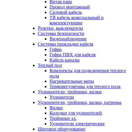
Витая пара
Провод монтажный
Силовой кабель
ТВ кабель коаксиальный и
комлпектующие
Розетки, выключатели
Системы безопасности
Видеонаблюдение
Системы прокладки кабеля
Гофра
Гофра ПВХ для кабеля
Кабель каналы
Теплый пол
Комлпекты для подключения теплого
пола
Нагревательные маты
Терморегуляторы для теплого пола
Удлиннители, тройники, вилки
Удлинители
Удлиннители, тройники, вилки, патроны
Вилки
Колодки для удлинителей
Тройники эл.
Удлинители электрические
Щитовое оборудование