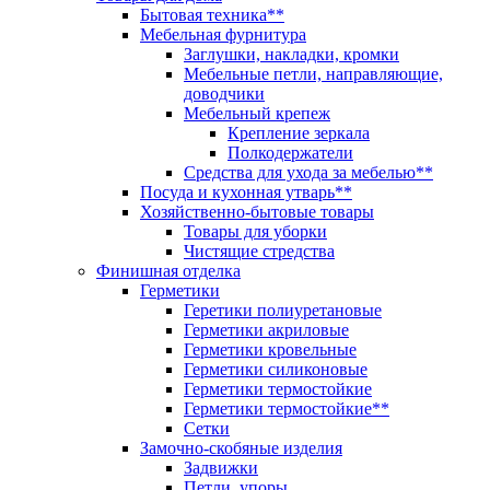
Бытовая техника**
Мебельная фурнитура
Заглушки, накладки, кромки
Мебельные петли, направляющие,
доводчики
Мебельный крепеж
Крепление зеркала
Полкодержатели
Средства для ухода за мебелью**
Посуда и кухонная утварь**
Хозяйственно-бытовые товары
Товары для уборки
Чистящие стредства
Финишная отделка
Герметики
Геретики полиуретановые
Герметики акриловые
Герметики кровельные
Герметики силиконовые
Герметики термостойкие
Герметики термостойкие**
Сетки
Замочно-скобяные изделия
Задвижки
Петли, упоры