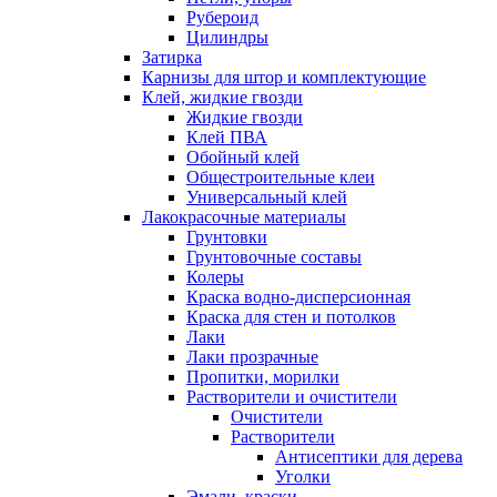
Рубероид
Цилиндры
Затирка
Карнизы для штор и комплектующие
Клей, жидкие гвозди
Жидкие гвозди
Клей ПВА
Обойный клей
Общестроительные клеи
Универсальный клей
Лакокрасочные материалы
Грунтовки
Грунтовочные составы
Колеры
Краска водно-дисперсионная
Краска для стен и потолков
Лаки
Лаки прозрачные
Пропитки, морилки
Растворители и очистители
Очистители
Растворители
Антисептики для дерева
Уголки
Эмали, краски