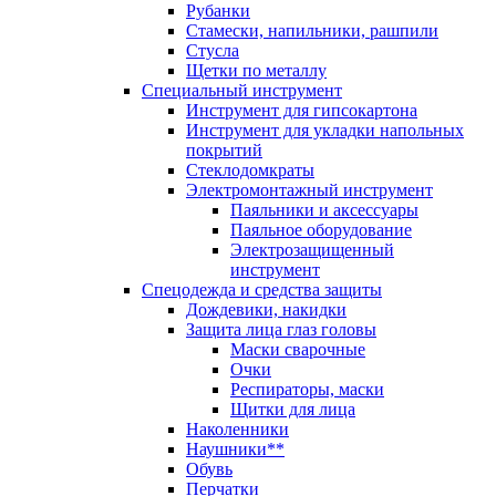
Рубанки
Стамески, напильники, рашпили
Стусла
Щетки по металлу
Специальный инструмент
Инструмент для гипсокартона
Инструмент для укладки напольных
покрытий
Стеклодомкраты
Электромонтажный инструмент
Паяльники и аксессуары
Паяльное оборудование
Электрозащищенный
инструмент
Спецодежда и средства защиты
Дождевики, накидки
Защита лица глаз головы
Маски сварочные
Очки
Респираторы, маски
Щитки для лица
Наколенники
Наушники**
Обувь
Перчатки