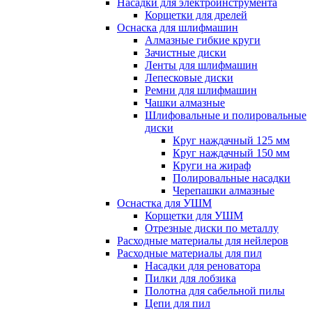
Насадки для электроинструмента
Корщетки для дрелей
Оснаска для шлифмашин
Алмазные гибкие круги
Зачистные диски
Ленты для шлифмашин
Лепесковые диски
Ремни для шлифмашин
Чашки алмазные
Шлифовальные и полировальные
диски
Круг наждачный 125 мм
Круг наждачный 150 мм
Круги на жираф
Полировальные насадки
Черепашки алмазные
Оснастка для УШМ
Корщетки для УШМ
Отрезные диски по металлу
Расходные материалы для нейлеров
Расходные материалы для пил
Насадки для реноватора
Пилки для лобзика
Полотна для сабельной пилы
Цепи для пил