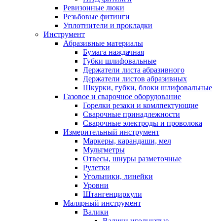
Ревизонные люки
Резьбовые фитинги
Уплотнители и прокладки
Инструмент
Абразивные материалы
Бумага наждачная
Губки шлифовальные
Держатели листа абразивного
Держатели листов абразивных
Шкурки, губки, блоки шлифовальные
Газовое и сварочное оборудование
Горелки резаки и комлпектующие
Сварочные принадлежности
Сварочные электроды и проволока
Измерительный инструмент
Маркеры, карандаши, мел
Мультметры
Отвесы, шнуры разметочные
Рулетки
Угольники, линейки
Уровни
Штангенциркули
Малярный инструмент
Валики
Валики игольчатые