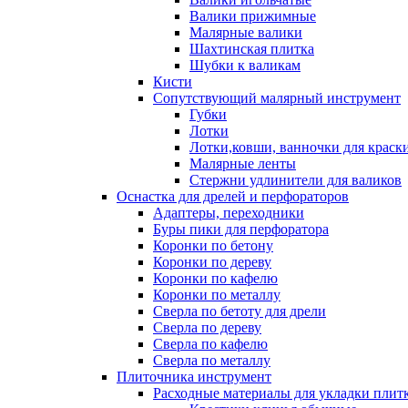
Валики прижимные
Малярные валики
Шахтинская плитка
Шубки к валикам
Кисти
Сопутствующий малярный инструмент
Губки
Лотки
Лотки,ковши, ванночки для краск
Малярные ленты
Стержни удлинители для валиков
Оснастка для дрелей и перфораторов
Адаптеры, переходники
Буры пики для перфоратора
Коронки по бетону
Коронки по дереву
Коронки по кафелю
Коронки по металлу
Сверла по бетоту для дрели
Сверла по дереву
Сверла по кафелю
Сверла по металлу
Плиточника инструмент
Расходные материалы для укладки плит