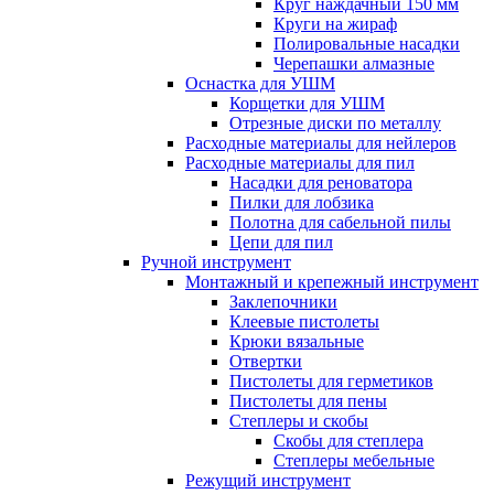
Круг наждачный 150 мм
Круги на жираф
Полировальные насадки
Черепашки алмазные
Оснастка для УШМ
Корщетки для УШМ
Отрезные диски по металлу
Расходные материалы для нейлеров
Расходные материалы для пил
Насадки для реноватора
Пилки для лобзика
Полотна для сабельной пилы
Цепи для пил
Ручной инструмент
Монтажный и крепежный инструмент
Заклепочники
Клеевые пистолеты
Крюки вязальные
Отвертки
Пистолеты для герметиков
Пистолеты для пены
Степлеры и скобы
Скобы для степлера
Степлеры мебельные
Режущий инструмент