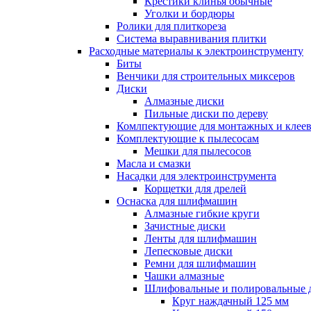
Крестики клинья обычные
Уголки и бордюры
Ролики для плиткореза
Система выравнивания плитки
Расходные материалы к электроинструменту
Биты
Венчики для строительных миксеров
Диски
Алмазные диски
Пильные диски по дереву
Комлпектующие для монтажных и клеев
Комплектующие к пылесосам
Мешки для пылесосов
Масла и смазки
Насадки для электроинструмента
Корщетки для дрелей
Оснаска для шлифмашин
Алмазные гибкие круги
Зачистные диски
Ленты для шлифмашин
Лепесковые диски
Ремни для шлифмашин
Чашки алмазные
Шлифовальные и полировальные 
Круг наждачный 125 мм