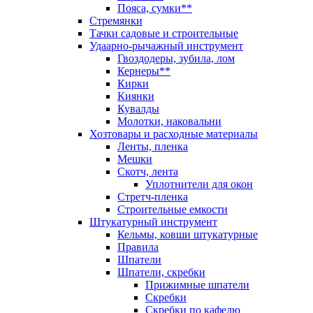
Пояса, сумки**
Стремянки
Тачки садовые и строительные
Удаарно-рычажный инструмент
Гвоздодеры, зубила, лом
Кернеры**
Кирки
Киянки
Кувалды
Молотки, наковальни
Хозтовары и расходные материалы
Ленты, пленка
Мешки
Скотч, лента
Уплотнители для окон
Стретч-пленка
Строительные емкости
Штукатурный инструмент
Кельмы, ковши штукатурные
Правила
Шпатели
Шпатели, скребки
Прижимные шпатели
Скребки
Скребки по кафелю