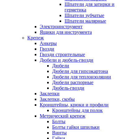
Шпатели для затирки и
герметика
Шпатели зубчатые
Шпатели малярные
Электроинструмент
Ящики для инструмента
Крепеж
Анкеры
Гвозди
Гвозди строительные
Дюбели и дюбель-гвозди
Дюбели
Дюбели для гипсокартона
Дюбели для теплоизоляции
Дюбели распорные
Дюбель-гвозди
Заклепки
Заклепки, скобы
Кронштейны, крюки и профили
Кронштейны для полок
Метрический крепеж
Болты
Болты гайки шпильки
Винты
Гайки