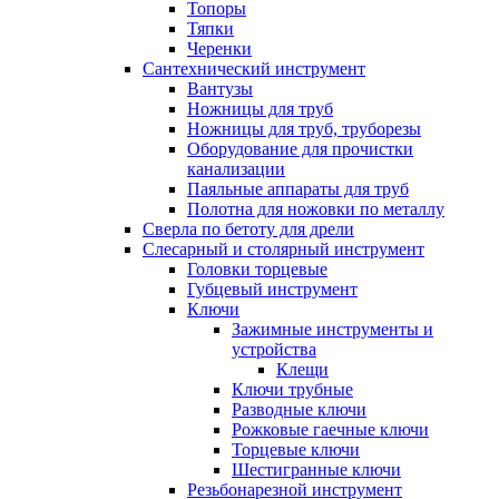
Топоры
Тяпки
Черенки
Сантехнический инструмент
Вантузы
Ножницы для труб
Ножницы для труб, труборезы
Оборудование для прочистки
канализации
Паяльные аппараты для труб
Полотна для ножовки по металлу
Сверла по бетоту для дрели
Слесарный и столярный инструмент
Головки торцевые
Губцевый инструмент
Ключи
Зажимные инструменты и
устройства
Клещи
Ключи трубные
Разводные ключи
Рожковые гаечные ключи
Торцевые ключи
Шестигранные ключи
Резьбонарезной инструмент