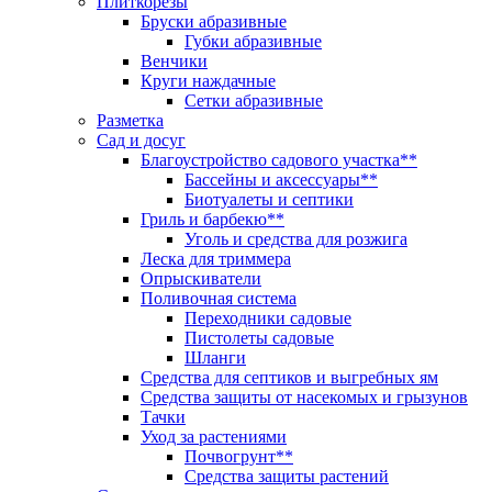
Плиткорезы
Бруски абразивные
Губки абразивные
Венчики
Круги наждачные
Сетки абразивные
Разметка
Сад и досуг
Благоустройство садового участка**
Бассейны и аксессуары**
Биотуалеты и септики
Гриль и барбекю**
Уголь и средства для розжига
Леска для триммера
Опрыскиватели
Поливочная система
Переходники садовые
Пистолеты садовые
Шланги
Средства для септиков и выгребных ям
Средства защиты от насекомых и грызунов
Тачки
Уход за растениями
Почвогрунт**
Средства защиты растений