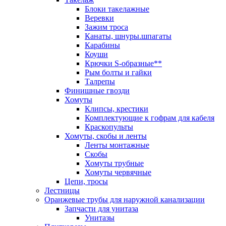
Блоки такелажные
Веревки
Зажим троса
Канаты, шнуры.шпагаты
Карабины
Коуши
Крючки S-образные**
Рым болты и гайки
Талрепы
Финишные гвозди
Хомуты
Клипсы, крестики
Комплектующие к гофрам для кабеля
Краскопульты
Хомуты, скобы и ленты
Ленты монтажные
Скобы
Хомуты трубные
Хомуты червячные
Цепи, тросы
Лестницы
Оранжевые трубы для наружной канализации
Запчасти для унитаза
Унитазы