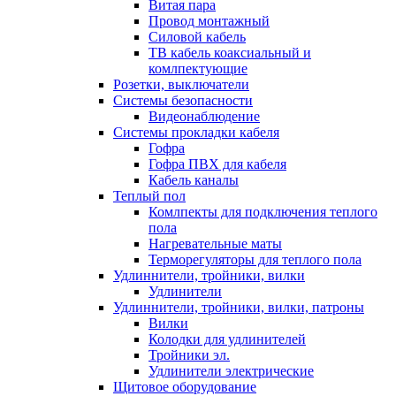
Витая пара
Провод монтажный
Силовой кабель
ТВ кабель коаксиальный и
комлпектующие
Розетки, выключатели
Системы безопасности
Видеонаблюдение
Системы прокладки кабеля
Гофра
Гофра ПВХ для кабеля
Кабель каналы
Теплый пол
Комлпекты для подключения теплого
пола
Нагревательные маты
Терморегуляторы для теплого пола
Удлиннители, тройники, вилки
Удлинители
Удлиннители, тройники, вилки, патроны
Вилки
Колодки для удлинителей
Тройники эл.
Удлинители электрические
Щитовое оборудование