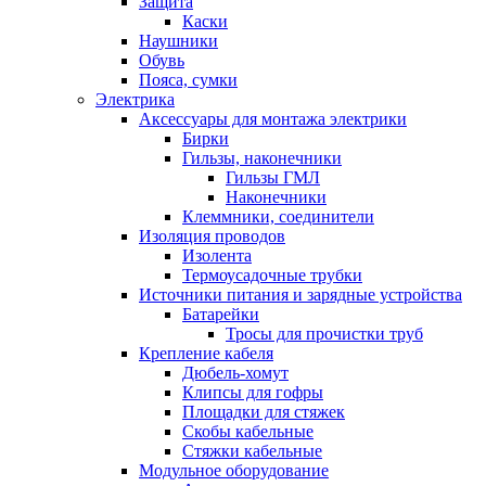
Защита
Каски
Наушники
Обувь
Пояса, сумки
Электрика
Аксессуары для монтажа электрики
Бирки
Гильзы, наконечники
Гильзы ГМЛ
Наконечники
Клеммники, соединители
Изоляция проводов
Изолента
Термоусадочные трубки
Источники питания и зарядные устройства
Батарейки
Тросы для прочистки труб
Крепление кабеля
Дюбель-хомут
Клипсы для гофры
Площадки для стяжек
Скобы кабельные
Стяжки кабельные
Модульное оборудование