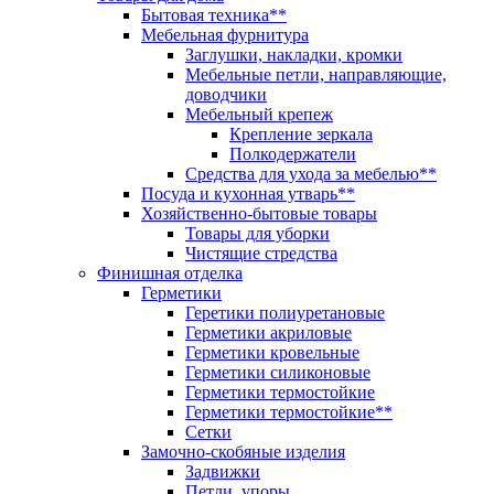
Бытовая техника**
Мебельная фурнитура
Заглушки, накладки, кромки
Мебельные петли, направляющие,
доводчики
Мебельный крепеж
Крепление зеркала
Полкодержатели
Средства для ухода за мебелью**
Посуда и кухонная утварь**
Хозяйственно-бытовые товары
Товары для уборки
Чистящие стредства
Финишная отделка
Герметики
Геретики полиуретановые
Герметики акриловые
Герметики кровельные
Герметики силиконовые
Герметики термостойкие
Герметики термостойкие**
Сетки
Замочно-скобяные изделия
Задвижки
Петли, упоры