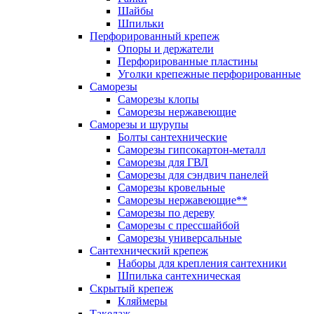
Шайбы
Шпильки
Перфорированный крепеж
Опоры и держатели
Перфорированные пластины
Уголки крепежные перфорированные
Саморезы
Саморезы клопы
Саморезы нержавеющие
Саморезы и шурупы
Болты сантехнические
Саморезы гипсокартон-металл
Саморезы для ГВЛ
Саморезы для сэндвич панелей
Саморезы кровельные
Саморезы нержавеющие**
Саморезы по дереву
Саморезы с прессшайбой
Саморезы универсальные
Сантехнический крепеж
Наборы для крепления сантехники
Шпилька сантехническая
Скрытый крепеж
Кляймеры
Такелаж