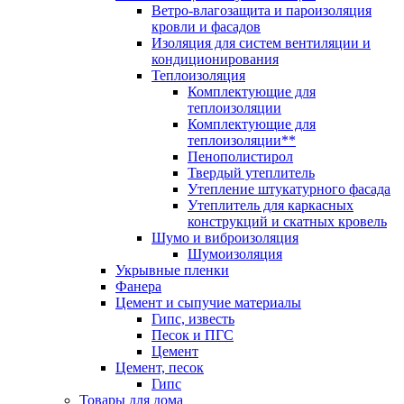
Ветро-влагозащита и пароизоляция
кровли и фасадов
Изоляция для систем вентиляции и
кондиционирования
Теплоизоляция
Комплектующие для
теплоизоляции
Комплектующие для
теплоизоляции**
Пенополистирол
Твердый утеплитель
Утепление штукатурного фасада
Утеплитель для каркасных
конструкций и скатных кровель
Шумо и виброизоляция
Шумоизоляция
Укрывные пленки
Фанера
Цемент и сыпучие материалы
Гипс, известь
Песок и ПГС
Цемент
Цемент, песок
Гипс
Товары для дома