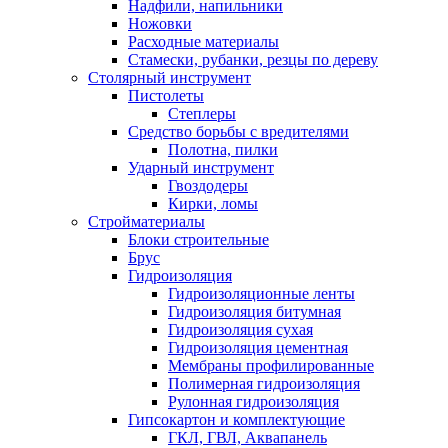
Надфили, напильники
Ножовки
Расходные материалы
Стамески, рубанки, резцы по дереву
Столярный инструмент
Пистолеты
Степлеры
Средство борьбы с вредителями
Полотна, пилки
Ударный инструмент
Гвоздодеры
Кирки, ломы
Стройматериалы
Блоки строительные
Брус
Гидроизоляция
Гидроизоляционные ленты
Гидроизоляция битумная
Гидроизоляция сухая
Гидроизоляция цементная
Мембраны профилированные
Полимерная гидроизоляция
Рулонная гидроизоляция
Гипсокартон и комплектующие
ГКЛ, ГВЛ, Аквапанель