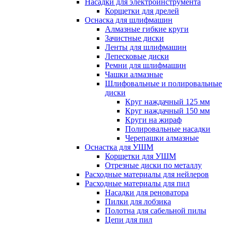
Насадки для электроинструмента
Корщетки для дрелей
Оснаска для шлифмашин
Алмазные гибкие круги
Зачистные диски
Ленты для шлифмашин
Лепесковые диски
Ремни для шлифмашин
Чашки алмазные
Шлифовальные и полировальные
диски
Круг наждачный 125 мм
Круг наждачный 150 мм
Круги на жираф
Полировальные насадки
Черепашки алмазные
Оснастка для УШМ
Корщетки для УШМ
Отрезные диски по металлу
Расходные материалы для нейлеров
Расходные материалы для пил
Насадки для реноватора
Пилки для лобзика
Полотна для сабельной пилы
Цепи для пил