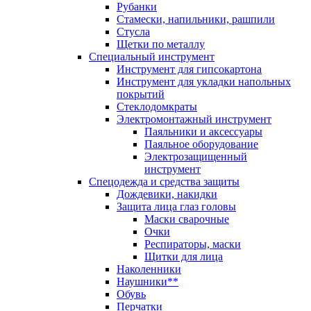
Рубанки
Стамески, напильники, рашпили
Стусла
Щетки по металлу
Специальный инструмент
Инструмент для гипсокартона
Инструмент для укладки напольных
покрытий
Стеклодомкраты
Электромонтажный инструмент
Паяльники и аксессуары
Паяльное оборудование
Электрозащищенный
инструмент
Спецодежда и средства защиты
Дождевики, накидки
Защита лица глаз головы
Маски сварочные
Очки
Респираторы, маски
Щитки для лица
Наколенники
Наушники**
Обувь
Перчатки