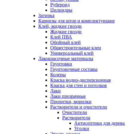
Рубероид
Цилиндры
Затирка
Карнизы для штор и комплектующие
Клей, жидкие гвозди
Жидкие гвозди
Клей ПВА
Обойный клей
Общестроительные клеи
Универсальный клей
Лакокрасочные материалы
Грунтовки
Грунтовочные составы
Колеры
Краска водно-дисперсионная
Краска для стен и потолков
Лаки
Лаки прозрачные
Пропитки, морилки
Растворители и очистители
Очистители
Растворители
Антисептики для дерева
Уголки
Эмали, краски