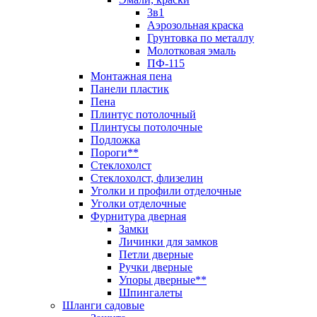
3в1
Аэрозольная краска
Грунтовка по металлу
Молотковая эмаль
ПФ-115
Монтажная пена
Панели пластик
Пена
Плинтус потолочный
Плинтусы потолочные
Подложка
Пороги**
Стеклохолст
Стеклохолст, флизелин
Уголки и профили отделочные
Уголки отделочные
Фурнитура дверная
Замки
Личинки для замков
Петли дверные
Ручки дверные
Упоры дверные**
Шпингалеты
Шланги садовые