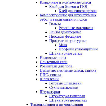
Кладочные и монтажные смеси
Клей для блоков и ГКЛ
Клей для гипсокартона
Комплектующие для штукатурных
работ и выравнивания полов
Гильзы
Рулонные материалы
Ленты демпферные
Профили фасадные
Профили штукатурные
Маяк
Профили углозащитные
Штукатурные сетки
Наливные полы
Плиточный клей
Ровнители для пола
Цементно-песчаные смеси, стяжка
ЦПС, стяжка
Шпаклевки
Готовые шпаклевки
Сухие шпаклевки
Штукатурки
Штукатурка гипсовая
Штукатурка цементная
Теплоизоляция и шумоизоляция