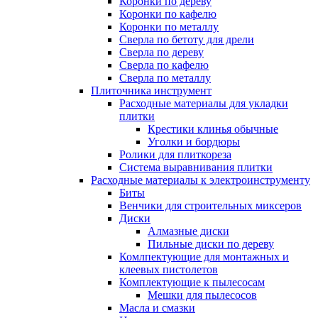
Коронки по дереву
Коронки по кафелю
Коронки по металлу
Сверла по бетоту для дрели
Сверла по дереву
Сверла по кафелю
Сверла по металлу
Плиточника инструмент
Расходные материалы для укладки
плитки
Крестики клинья обычные
Уголки и бордюры
Ролики для плиткореза
Система выравнивания плитки
Расходные материалы к электроинструменту
Биты
Венчики для строительных миксеров
Диски
Алмазные диски
Пильные диски по дереву
Комлпектующие для монтажных и
клеевых пистолетов
Комплектующие к пылесосам
Мешки для пылесосов
Масла и смазки