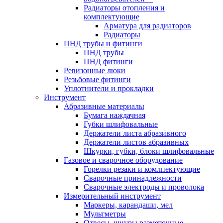
Радиаторы отопления и
комплектующие
Арматура для радиаторов
Радиаторы
ПНД трубы и фитинги
ПНД трубы
ПНД фитинги
Ревизонные люки
Резьбовые фитинги
Уплотнители и прокладки
Инструмент
Абразивные материалы
Бумага наждачная
Губки шлифовальные
Держатели листа абразивного
Держатели листов абразивных
Шкурки, губки, блоки шлифовальные
Газовое и сварочное оборудование
Горелки резаки и комлпектующие
Сварочные принадлежности
Сварочные электроды и проволока
Измерительный инструмент
Маркеры, карандаши, мел
Мультметры
Отвесы, шнуры разметочные