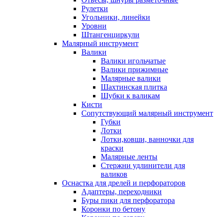
Рулетки
Угольники, линейки
Уровни
Штангенциркули
Малярный инструмент
Валики
Валики игольчатые
Валики прижимные
Малярные валики
Шахтинская плитка
Шубки к валикам
Кисти
Сопутствующий малярный инструмент
Губки
Лотки
Лотки,ковши, ванночки для
краски
Малярные ленты
Стержни удлинители для
валиков
Оснастка для дрелей и перфораторов
Адаптеры, переходники
Буры пики для перфоратора
Коронки по бетону