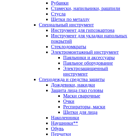
Рубанки
Стамески, напильники, рашпили
Стусла
Щетки по металлу
Специальный инструмент
Инструмент для гипсокартона
Инструмент для укладки напольных
покрытий
Стеклодомкраты
Электромонтажный инструмент
Паяльники и аксессуары
Паяльное оборудование
Электрозащищенный
инструмент
Спецодежда и средства защиты
Дождевики, накидки
Защита лица глаз головы
Маски сварочные
Очки
Респираторы, маски
Щитки для лица
Наколенники
Наушники**
Обувь
Перчатки