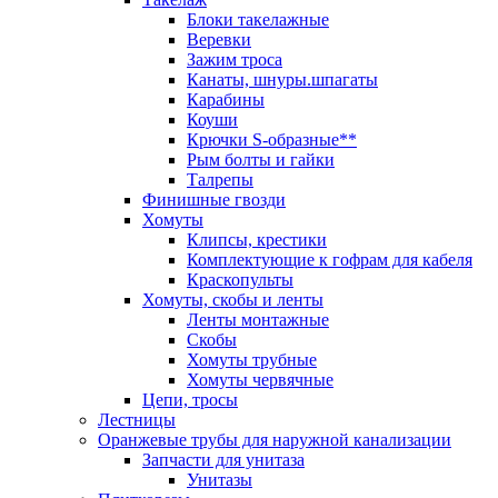
Блоки такелажные
Веревки
Зажим троса
Канаты, шнуры.шпагаты
Карабины
Коуши
Крючки S-образные**
Рым болты и гайки
Талрепы
Финишные гвозди
Хомуты
Клипсы, крестики
Комплектующие к гофрам для кабеля
Краскопульты
Хомуты, скобы и ленты
Ленты монтажные
Скобы
Хомуты трубные
Хомуты червячные
Цепи, тросы
Лестницы
Оранжевые трубы для наружной канализации
Запчасти для унитаза
Унитазы