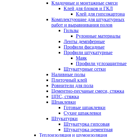
Кладочные и монтажные смеси
Клей для блоков и ГКЛ
Клей для гипсокартона
Комплектующие для штукатурных
работ и выравнивания полов
Гильзы
Рулонные материалы
Ленты демпферные
Профили фасадные
Профили штукатурные
Маяк
Профили углозащитные
Штукатурные сетки
Наливные полы
Плиточный клей
Ровнители для пола
Цементно-песчаные смеси, стяжка
ЦПС, стяжка
Шпаклевки
Готовые шпаклевки
Сухие шпаклевки
Штукатурки
Штукатурка гипсовая
Штукатурка цементная
Теплоизоляция и шумоизоляция