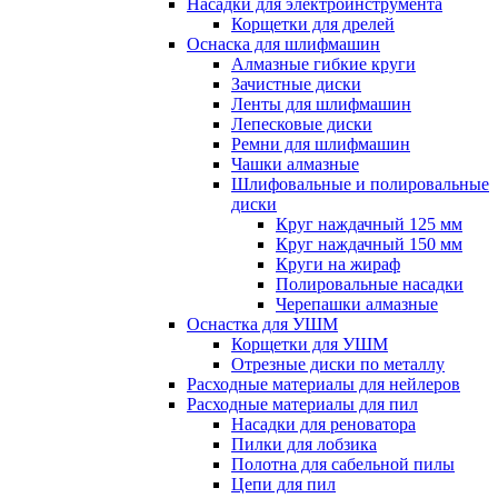
Насадки для электроинструмента
Корщетки для дрелей
Оснаска для шлифмашин
Алмазные гибкие круги
Зачистные диски
Ленты для шлифмашин
Лепесковые диски
Ремни для шлифмашин
Чашки алмазные
Шлифовальные и полировальные
диски
Круг наждачный 125 мм
Круг наждачный 150 мм
Круги на жираф
Полировальные насадки
Черепашки алмазные
Оснастка для УШМ
Корщетки для УШМ
Отрезные диски по металлу
Расходные материалы для нейлеров
Расходные материалы для пил
Насадки для реноватора
Пилки для лобзика
Полотна для сабельной пилы
Цепи для пил