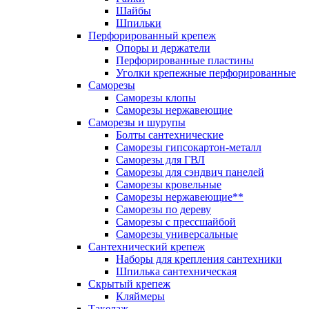
Шайбы
Шпильки
Перфорированный крепеж
Опоры и держатели
Перфорированные пластины
Уголки крепежные перфорированные
Саморезы
Саморезы клопы
Саморезы нержавеющие
Саморезы и шурупы
Болты сантехнические
Саморезы гипсокартон-металл
Саморезы для ГВЛ
Саморезы для сэндвич панелей
Саморезы кровельные
Саморезы нержавеющие**
Саморезы по дереву
Саморезы с прессшайбой
Саморезы универсальные
Сантехнический крепеж
Наборы для крепления сантехники
Шпилька сантехническая
Скрытый крепеж
Кляймеры
Такелаж