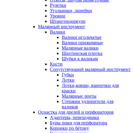
Рулетки
Угольники, линейки
Уровни
Штангенциркули
Малярный инструмент
Валики
Валики игольчатые
Валики прижимные
Малярные валики
Шахтинская плитка
Шубки к валикам
Кисти
Сопутствующий малярный инструмент
Губки
Лотки
Лотки,ковши, ванночки для
краски
Малярные ленты
Стержни удлинители для
валиков
Оснастка для дрелей и перфораторов
Адаптеры, переходники
Буры пики для перфоратора
Коронки по бетону