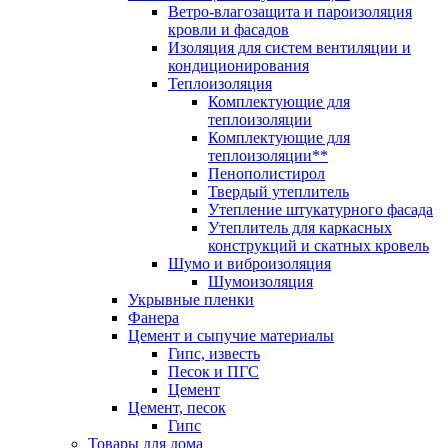
Ветро-влагозащита и пароизоляция
кровли и фасадов
Изоляция для систем вентиляции и
кондиционирования
Теплоизоляция
Комплектующие для
теплоизоляции
Комплектующие для
теплоизоляции**
Пенополистирол
Твердый утеплитель
Утепление штукатурного фасада
Утеплитель для каркасных
конструкций и скатных кровель
Шумо и виброизоляция
Шумоизоляция
Укрывные пленки
Фанера
Цемент и сыпучие материалы
Гипс, известь
Песок и ПГС
Цемент
Цемент, песок
Гипс
Товары для дома