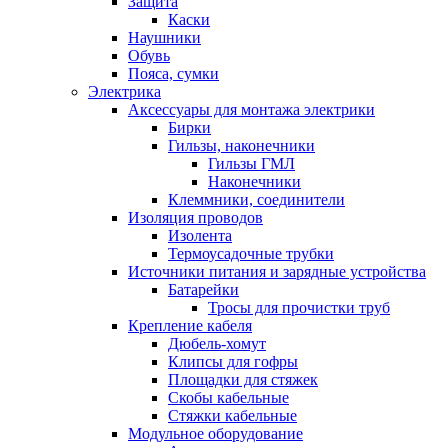
Защита
Каски
Наушники
Обувь
Пояса, сумки
Электрика
Аксессуары для монтажа электрики
Бирки
Гильзы, наконечники
Гильзы ГМЛ
Наконечники
Клеммники, соединители
Изоляция проводов
Изолента
Термоусадочные трубки
Источники питания и зарядные устройства
Батарейки
Тросы для прочистки труб
Крепление кабеля
Дюбель-хомут
Клипсы для гофры
Площадки для стяжек
Скобы кабельные
Стяжки кабельные
Модульное оборудование