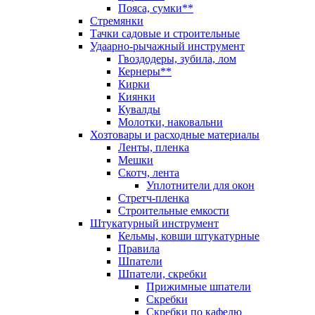
Пояса, сумки**
Стремянки
Тачки садовые и строительные
Удаарно-рычажный инструмент
Гвоздодеры, зубила, лом
Кернеры**
Кирки
Киянки
Кувалды
Молотки, наковальни
Хозтовары и расходные материалы
Ленты, пленка
Мешки
Скотч, лента
Уплотнители для окон
Стретч-пленка
Строительные емкости
Штукатурный инструмент
Кельмы, ковши штукатурные
Правила
Шпатели
Шпатели, скребки
Прижимные шпатели
Скребки
Скребки по кафелю