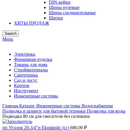
DIN-рейки
Шины нулевые
Шины соединительные
Щитки
ХИТЫ ПРОДАЖ
Search
Menu
Электрика
Финишная отделка
Товары для дома
Стройматериалы
Сантехника
Сад и досуг
Крепеж
Инструмент
Инженерные системы
Главная
Каталог
Инженерные системы
Водоснабжение
Подводка и шланги для бытовой техники
Подводка для воды
Подводка 80 см для смесителя без силикона
пп Уголок 20-3/4"н Ekoplastic (сс)
680,00
₽