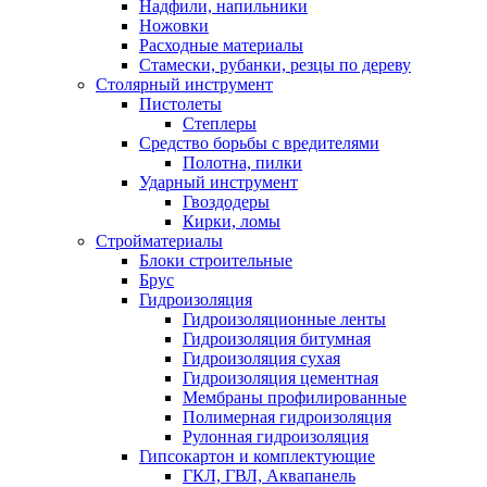
Надфили, напильники
Ножовки
Расходные материалы
Стамески, рубанки, резцы по дереву
Столярный инструмент
Пистолеты
Степлеры
Средство борьбы с вредителями
Полотна, пилки
Ударный инструмент
Гвоздодеры
Кирки, ломы
Стройматериалы
Блоки строительные
Брус
Гидроизоляция
Гидроизоляционные ленты
Гидроизоляция битумная
Гидроизоляция сухая
Гидроизоляция цементная
Мембраны профилированные
Полимерная гидроизоляция
Рулонная гидроизоляция
Гипсокартон и комплектующие
ГКЛ, ГВЛ, Аквапанель