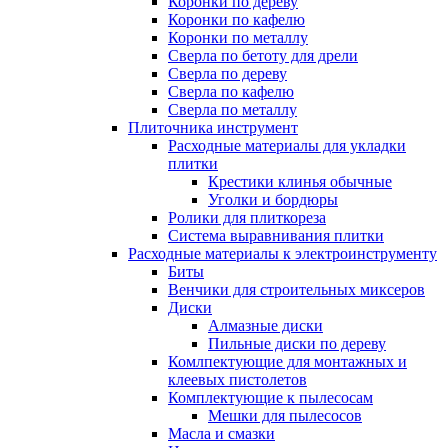
Коронки по дереву
Коронки по кафелю
Коронки по металлу
Сверла по бетоту для дрели
Сверла по дереву
Сверла по кафелю
Сверла по металлу
Плиточника инструмент
Расходные материалы для укладки
плитки
Крестики клинья обычные
Уголки и бордюры
Ролики для плиткореза
Система выравнивания плитки
Расходные материалы к электроинструменту
Биты
Венчики для строительных миксеров
Диски
Алмазные диски
Пильные диски по дереву
Комлпектующие для монтажных и
клеевых пистолетов
Комплектующие к пылесосам
Мешки для пылесосов
Масла и смазки