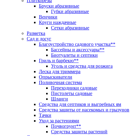
Плиткорезы
Бруски абразивные
Губки абразивные
Венчики
Круги наждачные
Сетки абразивные
Разметка
Сад и досуг
Благоустройство садового участка**
Бассейны и аксессуары**
Биотуалеты и септики
Гриль и барбекю**
Уголь и средства для розжига
Леска для триммера
Опрыскиватели
Поливочная система
Переходники садовые
Пистолеты садовые
Шланги
Средства для септиков и выгребных ям
Средства защиты от насекомых и грызунов
Тачки
Уход за растениями
Почвогрунт**
Средства защиты растений