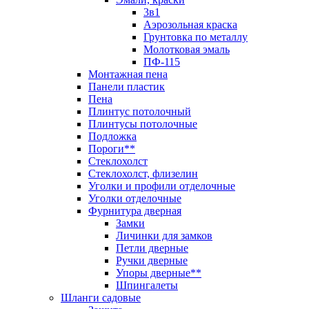
3в1
Аэрозольная краска
Грунтовка по металлу
Молотковая эмаль
ПФ-115
Монтажная пена
Панели пластик
Пена
Плинтус потолочный
Плинтусы потолочные
Подложка
Пороги**
Стеклохолст
Стеклохолст, флизелин
Уголки и профили отделочные
Уголки отделочные
Фурнитура дверная
Замки
Личинки для замков
Петли дверные
Ручки дверные
Упоры дверные**
Шпингалеты
Шланги садовые