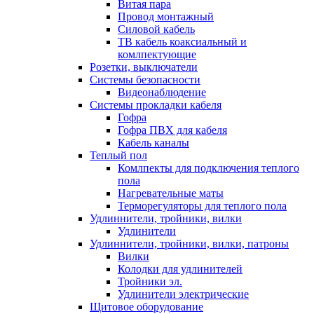
Витая пара
Провод монтажный
Силовой кабель
ТВ кабель коаксиальный и
комлпектующие
Розетки, выключатели
Системы безопасности
Видеонаблюдение
Системы прокладки кабеля
Гофра
Гофра ПВХ для кабеля
Кабель каналы
Теплый пол
Комлпекты для подключения теплого
пола
Нагревательные маты
Терморегуляторы для теплого пола
Удлиннители, тройники, вилки
Удлинители
Удлиннители, тройники, вилки, патроны
Вилки
Колодки для удлинителей
Тройники эл.
Удлинители электрические
Щитовое оборудование