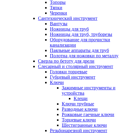
Топоры
Тяпки
Черенки
Сантехнический инструмент
Вантузы
Ножницы для труб
Ножницы для труб, труборезы
Оборудование для прочистки
канализации
Паяльные аппараты для труб
Полотна для ножовки по металлу
Сверла по бетоту для дрели
Слесарный и столярный инструмент
Головки торцевые
Губцевый инструмент
Ключи
Зажимные инструменты и
устройства
Клещи
Ключи трубные
Разводные ключи
Рожковые гаечные ключи
Торцевые ключи
Шестигранные ключи
Резьбонарезной инструмент