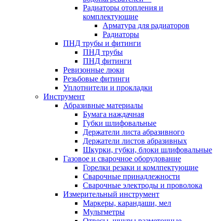
Радиаторы отопления и
комплектующие
Арматура для радиаторов
Радиаторы
ПНД трубы и фитинги
ПНД трубы
ПНД фитинги
Ревизонные люки
Резьбовые фитинги
Уплотнители и прокладки
Инструмент
Абразивные материалы
Бумага наждачная
Губки шлифовальные
Держатели листа абразивного
Держатели листов абразивных
Шкурки, губки, блоки шлифовальные
Газовое и сварочное оборудование
Горелки резаки и комлпектующие
Сварочные принадлежности
Сварочные электроды и проволока
Измерительный инструмент
Маркеры, карандаши, мел
Мультметры
Отвесы, шнуры разметочные