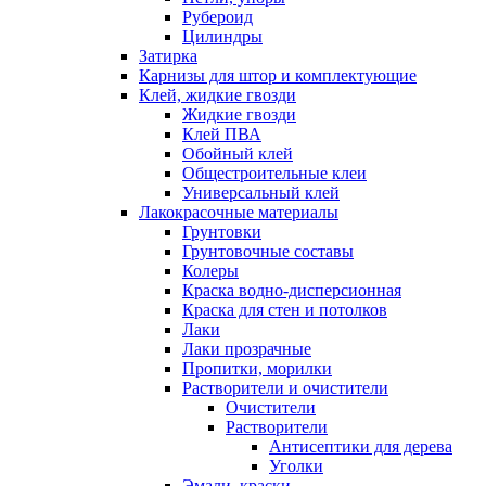
Рубероид
Цилиндры
Затирка
Карнизы для штор и комплектующие
Клей, жидкие гвозди
Жидкие гвозди
Клей ПВА
Обойный клей
Общестроительные клеи
Универсальный клей
Лакокрасочные материалы
Грунтовки
Грунтовочные составы
Колеры
Краска водно-дисперсионная
Краска для стен и потолков
Лаки
Лаки прозрачные
Пропитки, морилки
Растворители и очистители
Очистители
Растворители
Антисептики для дерева
Уголки
Эмали, краски