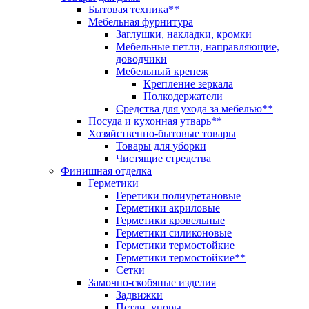
Бытовая техника**
Мебельная фурнитура
Заглушки, накладки, кромки
Мебельные петли, направляющие,
доводчики
Мебельный крепеж
Крепление зеркала
Полкодержатели
Средства для ухода за мебелью**
Посуда и кухонная утварь**
Хозяйственно-бытовые товары
Товары для уборки
Чистящие стредства
Финишная отделка
Герметики
Геретики полиуретановые
Герметики акриловые
Герметики кровельные
Герметики силиконовые
Герметики термостойкие
Герметики термостойкие**
Сетки
Замочно-скобяные изделия
Задвижки
Петли, упоры