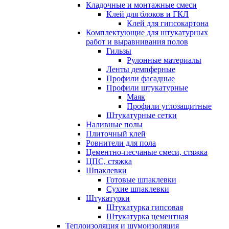
Кладочные и монтажные смеси
Клей для блоков и ГКЛ
Клей для гипсокартона
Комплектующие для штукатурных
работ и выравнивания полов
Гильзы
Рулонные материалы
Ленты демпферные
Профили фасадные
Профили штукатурные
Маяк
Профили углозащитные
Штукатурные сетки
Наливные полы
Плиточный клей
Ровнители для пола
Цементно-песчаные смеси, стяжка
ЦПС, стяжка
Шпаклевки
Готовые шпаклевки
Сухие шпаклевки
Штукатурки
Штукатурка гипсовая
Штукатурка цементная
Теплоизоляция и шумоизоляция