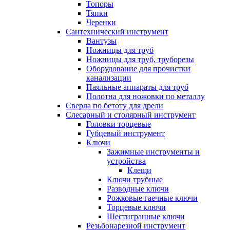
Топоры
Тяпки
Черенки
Сантехнический инструмент
Вантузы
Ножницы для труб
Ножницы для труб, труборезы
Оборудование для прочистки
канализации
Паяльные аппараты для труб
Полотна для ножовки по металлу
Сверла по бетоту для дрели
Слесарный и столярный инструмент
Головки торцевые
Губцевый инструмент
Ключи
Зажимные инструменты и
устройства
Клещи
Ключи трубные
Разводные ключи
Рожковые гаечные ключи
Торцевые ключи
Шестигранные ключи
Резьбонарезной инструмент