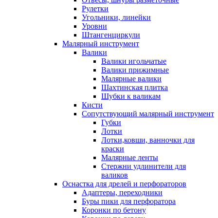
Рулетки
Угольники, линейки
Уровни
Штангенциркули
Малярный инструмент
Валики
Валики игольчатые
Валики прижимные
Малярные валики
Шахтинская плитка
Шубки к валикам
Кисти
Сопутствующий малярный инструмент
Губки
Лотки
Лотки,ковши, ванночки для
краски
Малярные ленты
Стержни удлинители для
валиков
Оснастка для дрелей и перфораторов
Адаптеры, переходники
Буры пики для перфоратора
Коронки по бетону