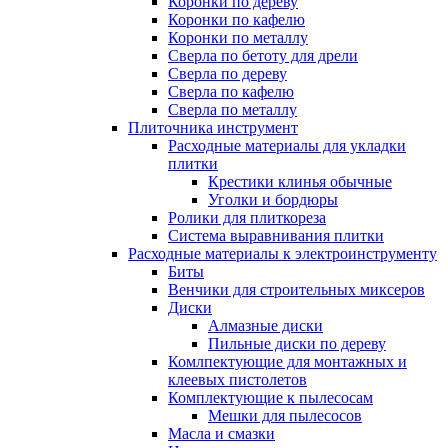
Коронки по дереву
Коронки по кафелю
Коронки по металлу
Сверла по бетоту для дрели
Сверла по дереву
Сверла по кафелю
Сверла по металлу
Плиточника инструмент
Расходные материалы для укладки
плитки
Крестики клинья обычные
Уголки и бордюры
Ролики для плиткореза
Система выравнивания плитки
Расходные материалы к электроинструменту
Биты
Венчики для строительных миксеров
Диски
Алмазные диски
Пильные диски по дереву
Комлпектующие для монтажных и
клеевых пистолетов
Комплектующие к пылесосам
Мешки для пылесосов
Масла и смазки