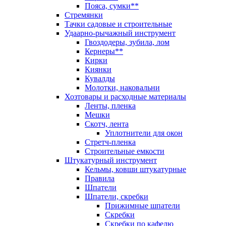
Пояса, сумки**
Стремянки
Тачки садовые и строительные
Удаарно-рычажный инструмент
Гвоздодеры, зубила, лом
Кернеры**
Кирки
Киянки
Кувалды
Молотки, наковальни
Хозтовары и расходные материалы
Ленты, пленка
Мешки
Скотч, лента
Уплотнители для окон
Стретч-пленка
Строительные емкости
Штукатурный инструмент
Кельмы, ковши штукатурные
Правила
Шпатели
Шпатели, скребки
Прижимные шпатели
Скребки
Скребки по кафелю