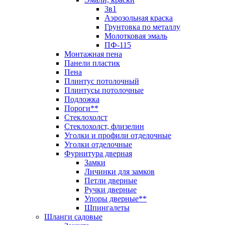
3в1
Аэрозольная краска
Грунтовка по металлу
Молотковая эмаль
ПФ-115
Монтажная пена
Панели пластик
Пена
Плинтус потолочный
Плинтусы потолочные
Подложка
Пороги**
Стеклохолст
Стеклохолст, флизелин
Уголки и профили отделочные
Уголки отделочные
Фурнитура дверная
Замки
Личинки для замков
Петли дверные
Ручки дверные
Упоры дверные**
Шпингалеты
Шланги садовые