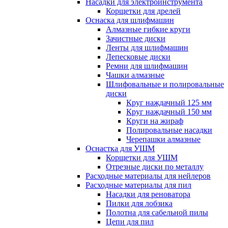
Насадки для электроинструмента
Корщетки для дрелей
Оснаска для шлифмашин
Алмазные гибкие круги
Зачистные диски
Ленты для шлифмашин
Лепесковые диски
Ремни для шлифмашин
Чашки алмазные
Шлифовальные и полировальные
диски
Круг наждачный 125 мм
Круг наждачный 150 мм
Круги на жираф
Полировальные насадки
Черепашки алмазные
Оснастка для УШМ
Корщетки для УШМ
Отрезные диски по металлу
Расходные материалы для нейлеров
Расходные материалы для пил
Насадки для реноватора
Пилки для лобзика
Полотна для сабельной пилы
Цепи для пил