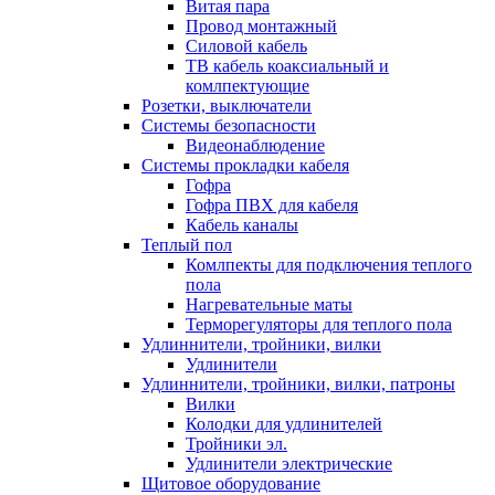
Витая пара
Провод монтажный
Силовой кабель
ТВ кабель коаксиальный и
комлпектующие
Розетки, выключатели
Системы безопасности
Видеонаблюдение
Системы прокладки кабеля
Гофра
Гофра ПВХ для кабеля
Кабель каналы
Теплый пол
Комлпекты для подключения теплого
пола
Нагревательные маты
Терморегуляторы для теплого пола
Удлиннители, тройники, вилки
Удлинители
Удлиннители, тройники, вилки, патроны
Вилки
Колодки для удлинителей
Тройники эл.
Удлинители электрические
Щитовое оборудование