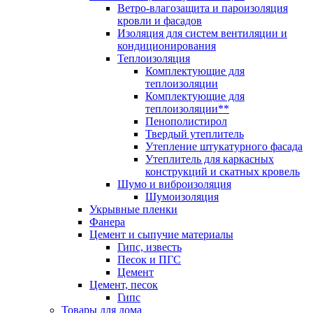
Ветро-влагозащита и пароизоляция
кровли и фасадов
Изоляция для систем вентиляции и
кондиционирования
Теплоизоляция
Комплектующие для
теплоизоляции
Комплектующие для
теплоизоляции**
Пенополистирол
Твердый утеплитель
Утепление штукатурного фасада
Утеплитель для каркасных
конструкций и скатных кровель
Шумо и виброизоляция
Шумоизоляция
Укрывные пленки
Фанера
Цемент и сыпучие материалы
Гипс, известь
Песок и ПГС
Цемент
Цемент, песок
Гипс
Товары для дома