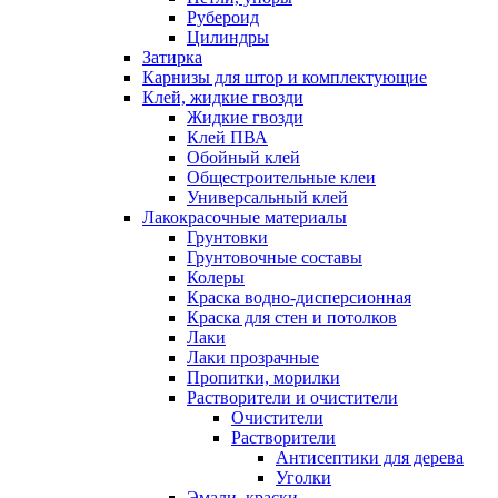
Рубероид
Цилиндры
Затирка
Карнизы для штор и комплектующие
Клей, жидкие гвозди
Жидкие гвозди
Клей ПВА
Обойный клей
Общестроительные клеи
Универсальный клей
Лакокрасочные материалы
Грунтовки
Грунтовочные составы
Колеры
Краска водно-дисперсионная
Краска для стен и потолков
Лаки
Лаки прозрачные
Пропитки, морилки
Растворители и очистители
Очистители
Растворители
Антисептики для дерева
Уголки
Эмали, краски