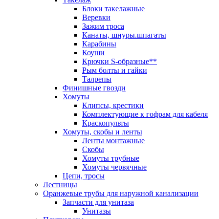
Блоки такелажные
Веревки
Зажим троса
Канаты, шнуры.шпагаты
Карабины
Коуши
Крючки S-образные**
Рым болты и гайки
Талрепы
Финишные гвозди
Хомуты
Клипсы, крестики
Комплектующие к гофрам для кабеля
Краскопульты
Хомуты, скобы и ленты
Ленты монтажные
Скобы
Хомуты трубные
Хомуты червячные
Цепи, тросы
Лестницы
Оранжевые трубы для наружной канализации
Запчасти для унитаза
Унитазы