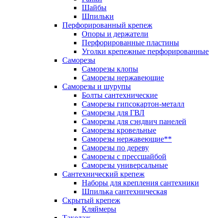
Шайбы
Шпильки
Перфорированный крепеж
Опоры и держатели
Перфорированные пластины
Уголки крепежные перфорированные
Саморезы
Саморезы клопы
Саморезы нержавеющие
Саморезы и шурупы
Болты сантехнические
Саморезы гипсокартон-металл
Саморезы для ГВЛ
Саморезы для сэндвич панелей
Саморезы кровельные
Саморезы нержавеющие**
Саморезы по дереву
Саморезы с прессшайбой
Саморезы универсальные
Сантехнический крепеж
Наборы для крепления сантехники
Шпилька сантехническая
Скрытый крепеж
Кляймеры
Такелаж