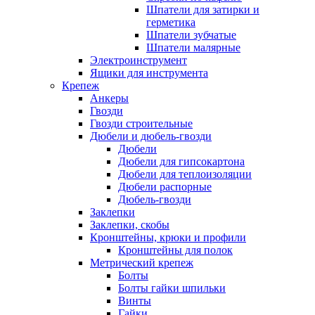
Шпатели для затирки и
герметика
Шпатели зубчатые
Шпатели малярные
Электроинструмент
Ящики для инструмента
Крепеж
Анкеры
Гвозди
Гвозди строительные
Дюбели и дюбель-гвозди
Дюбели
Дюбели для гипсокартона
Дюбели для теплоизоляции
Дюбели распорные
Дюбель-гвозди
Заклепки
Заклепки, скобы
Кронштейны, крюки и профили
Кронштейны для полок
Метрический крепеж
Болты
Болты гайки шпильки
Винты
Гайки