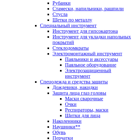
Рубанки
Стамески, напильники, рашпили
Стусла
Щетки по металлу
Специальный инструмент
Инструмент для гипсокартона
Инструмент для укладки напольных
покрытий
Стеклодомкраты
Электромонтажный инструмент
Паяльники и аксессуары
Паяльное оборудование
Электрозащищенный
инструмент
Спецодежда и средства защиты
Дождевики, накидки
Защита лица глаз головы
Маски сварочные
Очки
Респираторы, маски
Щитки для лица
Наколенники
Наушники**
Обувь
Перчатки