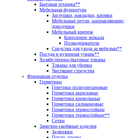
Бытовая техника**
Мебельная фурнитура
Заглушки, накладки, кромки
Мебельные петли, направляющие,
доводчики
Мебельный крепеж
Крепление зеркала
Полкодержатели
Средства для ухода за мебелью**
Посуда и кухонная утварь**
Хозяйственно-бытовые товары
Товары для уборки
Чистящие стредства
Финишная отделка
Герметики
Геретики полиуретановые
Герметики акриловые
Герметики кровельные
Герметики силиконовые
Герметики термостойкие
Герметики термостойкие**
Сетки
Замочно-скобяные изделия
Задвижки
Петли, упоры