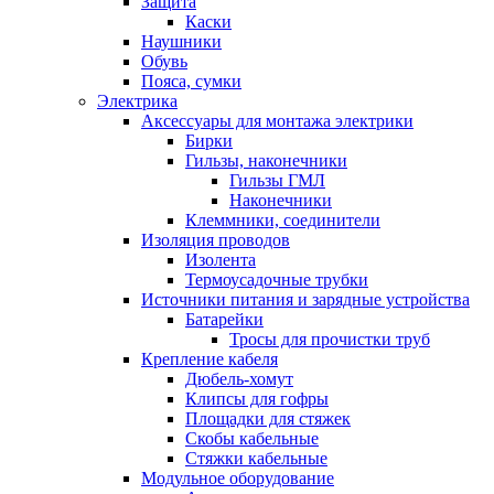
Защита
Каски
Наушники
Обувь
Пояса, сумки
Электрика
Аксессуары для монтажа электрики
Бирки
Гильзы, наконечники
Гильзы ГМЛ
Наконечники
Клеммники, соединители
Изоляция проводов
Изолента
Термоусадочные трубки
Источники питания и зарядные устройства
Батарейки
Тросы для прочистки труб
Крепление кабеля
Дюбель-хомут
Клипсы для гофры
Площадки для стяжек
Скобы кабельные
Стяжки кабельные
Модульное оборудование