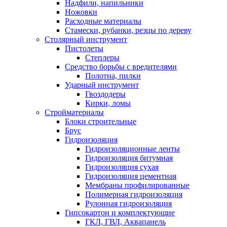
Надфили, напильники
Ножовки
Расходные материалы
Стамески, рубанки, резцы по дереву
Столярный инструмент
Пистолеты
Степлеры
Средство борьбы с вредителями
Полотна, пилки
Ударный инструмент
Гвоздодеры
Кирки, ломы
Стройматериалы
Блоки строительные
Брус
Гидроизоляция
Гидроизоляционные ленты
Гидроизоляция битумная
Гидроизоляция сухая
Гидроизоляция цементная
Мембраны профилированные
Полимерная гидроизоляция
Рулонная гидроизоляция
Гипсокартон и комплектующие
ГКЛ, ГВЛ, Аквапанель