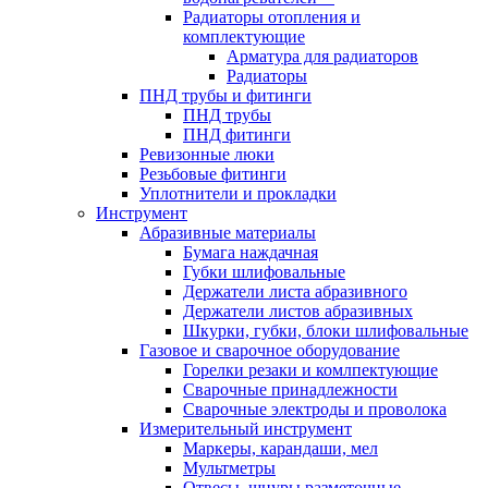
Радиаторы отопления и
комплектующие
Арматура для радиаторов
Радиаторы
ПНД трубы и фитинги
ПНД трубы
ПНД фитинги
Ревизонные люки
Резьбовые фитинги
Уплотнители и прокладки
Инструмент
Абразивные материалы
Бумага наждачная
Губки шлифовальные
Держатели листа абразивного
Держатели листов абразивных
Шкурки, губки, блоки шлифовальные
Газовое и сварочное оборудование
Горелки резаки и комлпектующие
Сварочные принадлежности
Сварочные электроды и проволока
Измерительный инструмент
Маркеры, карандаши, мел
Мультметры
Отвесы, шнуры разметочные