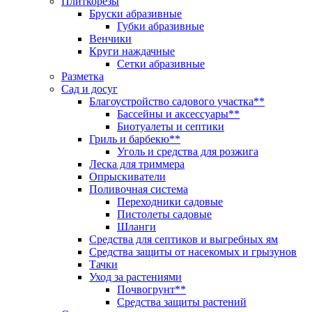
Плиткорезы
Бруски абразивные
Губки абразивные
Венчики
Круги наждачные
Сетки абразивные
Разметка
Сад и досуг
Благоустройство садового участка**
Бассейны и аксессуары**
Биотуалеты и септики
Гриль и барбекю**
Уголь и средства для розжига
Леска для триммера
Опрыскиватели
Поливочная система
Переходники садовые
Пистолеты садовые
Шланги
Средства для септиков и выгребных ям
Средства защиты от насекомых и грызунов
Тачки
Уход за растениями
Почвогрунт**
Средства защиты растений