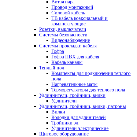
Витая пара
Провод монтажный
Силовой кабель
ТВ кабель коаксиальный и
комлпектующие
Розетки, выключатели
Системы безопасности
Видеонаблюдение
Системы прокладки кабеля
Гофра
Гофра ПВХ для кабеля
Кабель каналы
Теплый пол
Комлпекты для подключения теплого
пола
Нагревательные маты
Терморегуляторы для теплого пола
Удлиннители, тройники, вилки
Удлинители
Удлиннители, тройники, вилки, патроны
Вилки
Колодки для удлинителей
Тройники эл.
Удлинители электрические
Щитовое оборудование