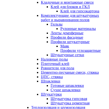
Кладочные и монтажные смеси
Клей для блоков и ГКЛ
Клей для гипсокартона
Комплектующие для штукатурных
работ и выравнивания полов
Гильзы
Рулонные материалы
Ленты демпферные
Профили фасадные
Профили штукатурные
Маяк
Профили углозащитные
Штукатурные сетки
Наливные полы
Плиточный клей
Ровнители для пола
Цементно-песчаные смеси, стяжка
ЦПС, стяжка
Шпаклевки
Готовые шпаклевки
Сухие шпаклевки
Штукатурки
Штукатурка гипсовая
Штукатурка цементная
Теплоизоляция и шумоизоляция