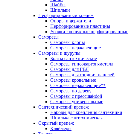
Шайбы
Шпильки
Перфорированный крепеж
Опоры и держатели
Перфорированные пластины
Уголки крепежные перфорированные
Саморезы
Саморезы клопы
Саморезы нержавеющие
Саморезы и шурупы
Болты сантехнические
Саморезы гипсокартон-металл
Саморезы для ГВЛ
Саморезы для сэндвич панелей
Саморезы кровельные
Саморезы нержавеющие**
Саморезы по дереву
Саморезы с прессшайбой
Саморезы универсальные
Сантехнический крепеж
Наборы для крепления сантехники
Шпилька сантехническая
Скрытый крепеж
Кляймеры
Такелаж