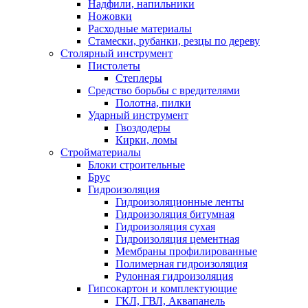
Надфили, напильники
Ножовки
Расходные материалы
Стамески, рубанки, резцы по дереву
Столярный инструмент
Пистолеты
Степлеры
Средство борьбы с вредителями
Полотна, пилки
Ударный инструмент
Гвоздодеры
Кирки, ломы
Стройматериалы
Блоки строительные
Брус
Гидроизоляция
Гидроизоляционные ленты
Гидроизоляция битумная
Гидроизоляция сухая
Гидроизоляция цементная
Мембраны профилированные
Полимерная гидроизоляция
Рулонная гидроизоляция
Гипсокартон и комплектующие
ГКЛ, ГВЛ, Аквапанель