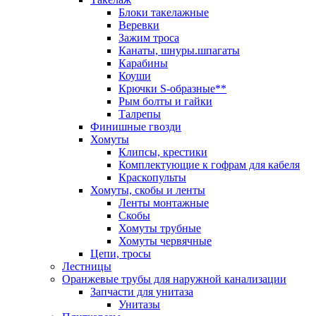
Блоки такелажные
Веревки
Зажим троса
Канаты, шнуры.шпагаты
Карабины
Коуши
Крючки S-образные**
Рым болты и гайки
Талрепы
Финишные гвозди
Хомуты
Клипсы, крестики
Комплектующие к гофрам для кабеля
Краскопульты
Хомуты, скобы и ленты
Ленты монтажные
Скобы
Хомуты трубные
Хомуты червячные
Цепи, тросы
Лестницы
Оранжевые трубы для наружной канализации
Запчасти для унитаза
Унитазы