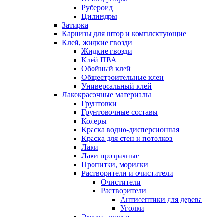
Рубероид
Цилиндры
Затирка
Карнизы для штор и комплектующие
Клей, жидкие гвозди
Жидкие гвозди
Клей ПВА
Обойный клей
Общестроительные клеи
Универсальный клей
Лакокрасочные материалы
Грунтовки
Грунтовочные составы
Колеры
Краска водно-дисперсионная
Краска для стен и потолков
Лаки
Лаки прозрачные
Пропитки, морилки
Растворители и очистители
Очистители
Растворители
Антисептики для дерева
Уголки
Эмали, краски