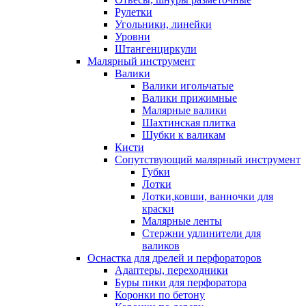
Рулетки
Угольники, линейки
Уровни
Штангенциркули
Малярный инструмент
Валики
Валики игольчатые
Валики прижимные
Малярные валики
Шахтинская плитка
Шубки к валикам
Кисти
Сопутствующий малярный инструмент
Губки
Лотки
Лотки,ковши, ванночки для
краски
Малярные ленты
Стержни удлинители для
валиков
Оснастка для дрелей и перфораторов
Адаптеры, переходники
Буры пики для перфоратора
Коронки по бетону