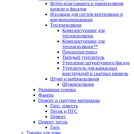
Ветро-влагозащита и пароизоляция
кровли и фасадов
Изоляция для систем вентиляции и
кондиционирования
Теплоизоляция
Комплектующие для
теплоизоляции
Комплектующие для
теплоизоляции**
Пенополистирол
Твердый утеплитель
Утепление штукатурного фасада
Утеплитель для каркасных
конструкций и скатных кровель
Шумо и виброизоляция
Шумоизоляция
Укрывные пленки
Фанера
Цемент и сыпучие материалы
Гипс, известь
Песок и ПГС
Цемент
Цемент, песок
Гипс
Товары для дома