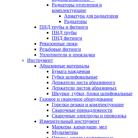
Радиаторы отопления и
комплектующие
Арматура для радиаторов
Радиаторы
ПНД трубы и фитинги
ПНД трубы
ПНД фитинги
Ревизонные люки
Резьбовые фитинги
Уплотнители и прокладки
Инструмент
Абразивные материалы
Бумага наждачная
Губки шлифовальные
Держатели листа абразивного
Держатели листов абразивных
Шкурки, губки, блоки шлифовальные
Газовое и сварочное оборудование
Горелки резаки и комлпектующие
Сварочные принадлежности
Сварочные электроды и проволока
Измерительный инструмент
Маркеры, карандаши, мел
Мультметры
Отвесы, шнуры разметочные