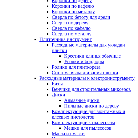
Коронки по дереву
Коронки по кафелю
Коронки по металлу
Сверла по бетоту для дрели
Сверла по дереву
Сверла по кафелю
Сверла по металлу
Плиточника инструмент
Расходные материалы для укладки
плитки
Крестики клинья обычные
Уголки и бордюры
Ролики для плиткореза
Система выравнивания плитки
Расходные материалы к электроинструменту
Биты
Венчики для строительных миксеров
Диски
Алмазные диски
Пильные диски по дереву
Комлпектующие для монтажных и
клеевых пистолетов
Комплектующие к пылесосам
Мешки для пылесосов
Масла и смазки