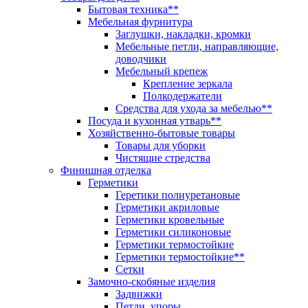
Бытовая техника**
Мебельная фурнитура
Заглушки, накладки, кромки
Мебельные петли, направляющие,
доводчики
Мебельный крепеж
Крепление зеркала
Полкодержатели
Средства для ухода за мебелью**
Посуда и кухонная утварь**
Хозяйственно-бытовые товары
Товары для уборки
Чистящие стредства
Финишная отделка
Герметики
Геретики полиуретановые
Герметики акриловые
Герметики кровельные
Герметики силиконовые
Герметики термостойкие
Герметики термостойкие**
Сетки
Замочно-скобяные изделия
Задвижки
Петли, упоры