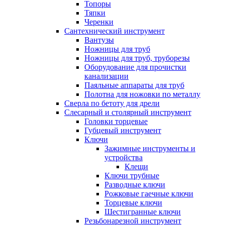
Топоры
Тяпки
Черенки
Сантехнический инструмент
Вантузы
Ножницы для труб
Ножницы для труб, труборезы
Оборудование для прочистки
канализации
Паяльные аппараты для труб
Полотна для ножовки по металлу
Сверла по бетоту для дрели
Слесарный и столярный инструмент
Головки торцевые
Губцевый инструмент
Ключи
Зажимные инструменты и
устройства
Клещи
Ключи трубные
Разводные ключи
Рожковые гаечные ключи
Торцевые ключи
Шестигранные ключи
Резьбонарезной инструмент