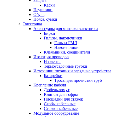
Защита
Каски
Наушники
Обувь
Пояса, сумки
Электрика
Аксессуары для монтажа электрики
Бирки
Гильзы, наконечники
Гильзы ГМЛ
Наконечники
Клеммники, соединители
Изоляция проводов
Изолента
Термоусадочные трубки
Источники питания и зарядные устройства
Батарейки
Тросы для прочистки труб
Крепление кабеля
Дюбель-хомут
Клипсы для гофры
Площадки для стяжек
Скобы кабельные
Стяжки кабельные
Модульное оборудование