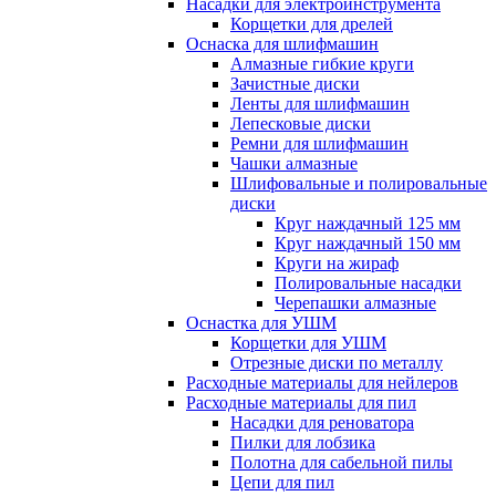
Насадки для электроинструмента
Корщетки для дрелей
Оснаска для шлифмашин
Алмазные гибкие круги
Зачистные диски
Ленты для шлифмашин
Лепесковые диски
Ремни для шлифмашин
Чашки алмазные
Шлифовальные и полировальные
диски
Круг наждачный 125 мм
Круг наждачный 150 мм
Круги на жираф
Полировальные насадки
Черепашки алмазные
Оснастка для УШМ
Корщетки для УШМ
Отрезные диски по металлу
Расходные материалы для нейлеров
Расходные материалы для пил
Насадки для реноватора
Пилки для лобзика
Полотна для сабельной пилы
Цепи для пил