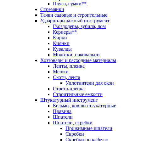
Пояса, сумки**
Стремянки
Тачки садовые и строительные
Удаарно-рычажный инструмент
Гвоздодеры, зубила, лом
Кернеры**
Кирки
Киянки
Кувалды
Молотки, наковальни
Хозтовары и расходные материалы
Ленты, пленка
Мешки
Скотч, лента
Уплотнители для окон
Стретч-пленка
Строительные емкости
Штукатурный инструмент
Кельмы, ковши штукатурные
Правила
Шпатели
Шпатели, скребки
Прижимные шпатели
Скребки
Скребки по кафелю