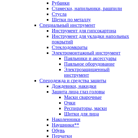
Рубанки
Стамески, напильники, рашпили
Стусла
Щетки по металлу
Специальный инструмент
Инструмент для гипсокартона
Инструмент для укладки напольных
покрытий
Стеклодомкраты
Электромонтажный инструмент
Паяльники и аксессуары
Паяльное оборудование
Электрозащищенный
инструмент
Спецодежда и средства защиты
Дождевики, накидки
Защита лица глаз головы
Маски сварочные
Очки
Респираторы, маски
Щитки для лица
Наколенники
Наушники**
Обувь
Перчатки