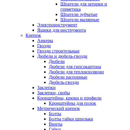
Шпатели для затирки и
герметика
Шпатели зубчатые
Шпатели малярные
Электроинструмент
Ящики для инструмента
Крепеж
Анкеры
Гвозди
Гвозди строительные
Дюбели и дюбель-гвозди
Дюбели
Дюбели для гипсокартона
Дюбели для теплоизоляции
Дюбели распорные
Дюбель-гвозди
Заклепки
Заклепки, скобы
Кронштейны, крюки и профили
Кронштейны для полок
Метрический крепеж
Болты
Болты гайки шпильки
Винты
Гайки