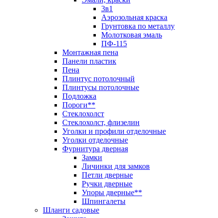
3в1
Аэрозольная краска
Грунтовка по металлу
Молотковая эмаль
ПФ-115
Монтажная пена
Панели пластик
Пена
Плинтус потолочный
Плинтусы потолочные
Подложка
Пороги**
Стеклохолст
Стеклохолст, флизелин
Уголки и профили отделочные
Уголки отделочные
Фурнитура дверная
Замки
Личинки для замков
Петли дверные
Ручки дверные
Упоры дверные**
Шпингалеты
Шланги садовые