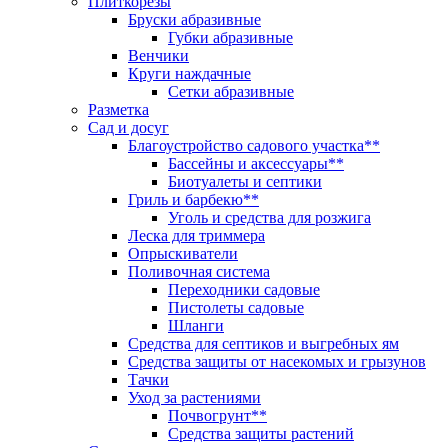
Плиткорезы
Бруски абразивные
Губки абразивные
Венчики
Круги наждачные
Сетки абразивные
Разметка
Сад и досуг
Благоустройство садового участка**
Бассейны и аксессуары**
Биотуалеты и септики
Гриль и барбекю**
Уголь и средства для розжига
Леска для триммера
Опрыскиватели
Поливочная система
Переходники садовые
Пистолеты садовые
Шланги
Средства для септиков и выгребных ям
Средства защиты от насекомых и грызунов
Тачки
Уход за растениями
Почвогрунт**
Средства защиты растений