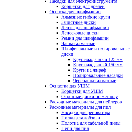
Насадки для электроинструмента
Корщетки для дрелей
Оснаска для шлифмашин
Алмазные гибкие круги
Зачистные диски
Ленты для шлифмашин
Лепесковые диски
Ремни для шлифмашин
Чашки алмазные
Шлифовальные и полировальные
диски
Круг наждачный 125 мм
Круг наждачный 150 мм
Круги на жираф
Полировальные насадки
Черепашки алмазные
Оснастка для УШМ
Корщетки для УШМ
Отрезные диски по металлу
Расходные материалы для нейлеров
Расходные материалы для пил
Насадки для реноватора
Пилки для лобзика
Полотна для сабельной пилы
Цепи для пил