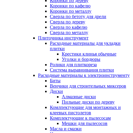
Коронки по дереву
Коронки по кафелю
Коронки по металлу
Сверла по бетоту для дрели
Сверла по дереву
Сверла по кафелю
Сверла по металлу
Плиточника инструмент
Расходные материалы для укладки
плитки
Крестики клинья обычные
Уголки и бордюры
Ролики для плиткореза
Система выравнивания плитки
Расходные материалы к электроинструменту
Биты
Венчики для строительных миксеров
Диски
Алмазные диски
Пильные диски по дереву
Комлпектующие для монтажных и
клеевых пистолетов
Комплектующие к пылесосам
Мешки для пылесосов
Масла и смазки