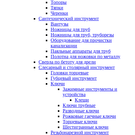
Топоры
Тяпки
Черенки
Сантехнический инструмент
Вантузы
Ножницы для труб
Ножницы для труб, труборезы
Оборудование для прочистки
канализации
Паяльные аппараты для труб
Полотна для ножовки по металлу
Сверла по бетоту для дрели
Слесарный и столярный инструмент
Головки торцевые
Губцевый инструмент
Ключи
Зажимные инструменты и
устройства
Клещи
Ключи трубные
Разводные ключи
Рожковые гаечные ключи
Торцевые ключи
Шестигранные ключи
Резьбонарезной инструмент