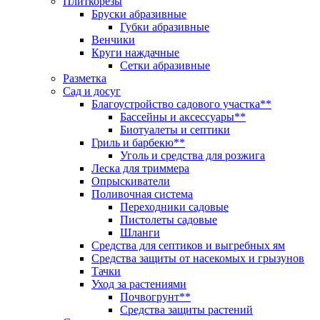
Плиткорезы
Бруски абразивные
Губки абразивные
Венчики
Круги наждачные
Сетки абразивные
Разметка
Сад и досуг
Благоустройство садового участка**
Бассейны и аксессуары**
Биотуалеты и септики
Гриль и барбекю**
Уголь и средства для розжига
Леска для триммера
Опрыскиватели
Поливочная система
Переходники садовые
Пистолеты садовые
Шланги
Средства для септиков и выгребных ям
Средства защиты от насекомых и грызунов
Тачки
Уход за растениями
Почвогрунт**
Средства защиты растений