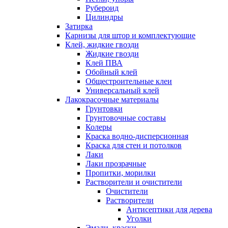
Рубероид
Цилиндры
Затирка
Карнизы для штор и комплектующие
Клей, жидкие гвозди
Жидкие гвозди
Клей ПВА
Обойный клей
Общестроительные клеи
Универсальный клей
Лакокрасочные материалы
Грунтовки
Грунтовочные составы
Колеры
Краска водно-дисперсионная
Краска для стен и потолков
Лаки
Лаки прозрачные
Пропитки, морилки
Растворители и очистители
Очистители
Растворители
Антисептики для дерева
Уголки
Эмали, краски