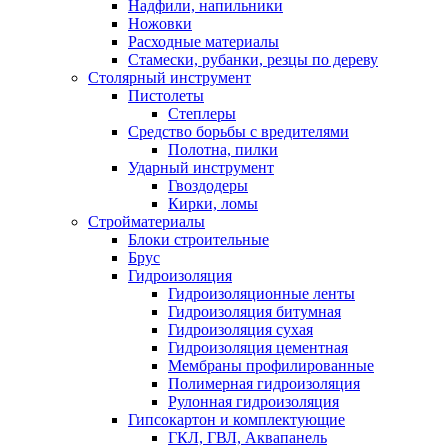
Надфили, напильники
Ножовки
Расходные материалы
Стамески, рубанки, резцы по дереву
Столярный инструмент
Пистолеты
Степлеры
Средство борьбы с вредителями
Полотна, пилки
Ударный инструмент
Гвоздодеры
Кирки, ломы
Стройматериалы
Блоки строительные
Брус
Гидроизоляция
Гидроизоляционные ленты
Гидроизоляция битумная
Гидроизоляция сухая
Гидроизоляция цементная
Мембраны профилированные
Полимерная гидроизоляция
Рулонная гидроизоляция
Гипсокартон и комплектующие
ГКЛ, ГВЛ, Аквапанель