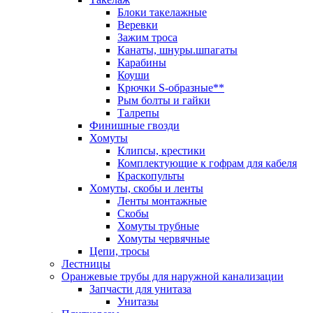
Блоки такелажные
Веревки
Зажим троса
Канаты, шнуры.шпагаты
Карабины
Коуши
Крючки S-образные**
Рым болты и гайки
Талрепы
Финишные гвозди
Хомуты
Клипсы, крестики
Комплектующие к гофрам для кабеля
Краскопульты
Хомуты, скобы и ленты
Ленты монтажные
Скобы
Хомуты трубные
Хомуты червячные
Цепи, тросы
Лестницы
Оранжевые трубы для наружной канализации
Запчасти для унитаза
Унитазы