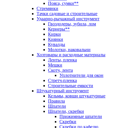
Пояса, сумки**
Стремянки
Тачки садовые и строительные
Удаарно-рычажный инструмент
Гвоздодеры, зубила, лом
Кернеры**
Кирки
Киянки
Кувалды
Молотки, наковальни
Хозтовары и расходные материалы
Ленты, пленка
Мешки
Скотч, лента
Уплотнители для окон
Стретч-пленка
Строительные емкости
Штукатурный инструмент
Кельмы, ковши штукатурные
Правила
Шпатели
Шпатели, скребки
Прижимные шпатели
Скребки
Скребки по кафелю