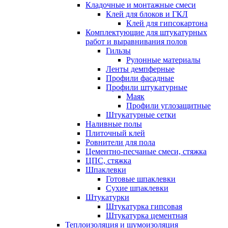
Кладочные и монтажные смеси
Клей для блоков и ГКЛ
Клей для гипсокартона
Комплектующие для штукатурных
работ и выравнивания полов
Гильзы
Рулонные материалы
Ленты демпферные
Профили фасадные
Профили штукатурные
Маяк
Профили углозащитные
Штукатурные сетки
Наливные полы
Плиточный клей
Ровнители для пола
Цементно-песчаные смеси, стяжка
ЦПС, стяжка
Шпаклевки
Готовые шпаклевки
Сухие шпаклевки
Штукатурки
Штукатурка гипсовая
Штукатурка цементная
Теплоизоляция и шумоизоляция