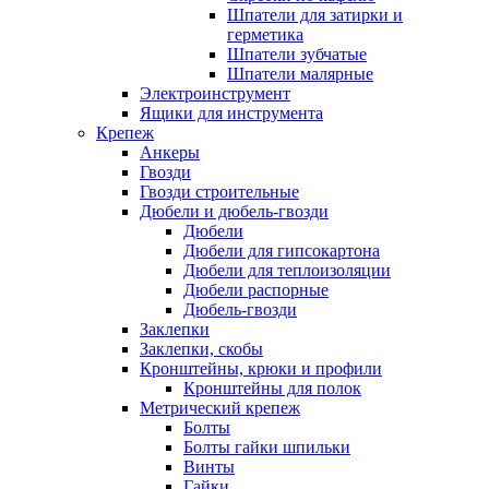
Шпатели для затирки и
герметика
Шпатели зубчатые
Шпатели малярные
Электроинструмент
Ящики для инструмента
Крепеж
Анкеры
Гвозди
Гвозди строительные
Дюбели и дюбель-гвозди
Дюбели
Дюбели для гипсокартона
Дюбели для теплоизоляции
Дюбели распорные
Дюбель-гвозди
Заклепки
Заклепки, скобы
Кронштейны, крюки и профили
Кронштейны для полок
Метрический крепеж
Болты
Болты гайки шпильки
Винты
Гайки