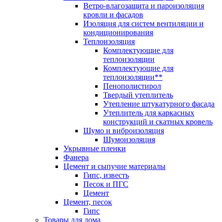
Ветро-влагозащита и пароизоляция
кровли и фасадов
Изоляция для систем вентиляции и
кондиционирования
Теплоизоляция
Комплектующие для
теплоизоляции
Комплектующие для
теплоизоляции**
Пенополистирол
Твердый утеплитель
Утепление штукатурного фасада
Утеплитель для каркасных
конструкций и скатных кровель
Шумо и виброизоляция
Шумоизоляция
Укрывные пленки
Фанера
Цемент и сыпучие материалы
Гипс, известь
Песок и ПГС
Цемент
Цемент, песок
Гипс
Товары для дома