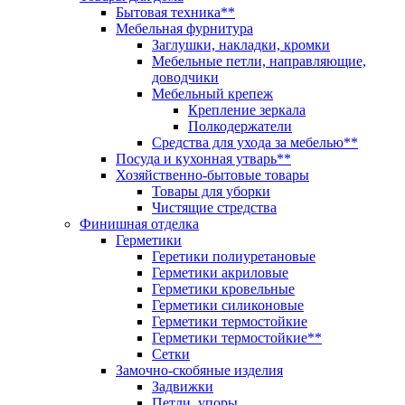
Бытовая техника**
Мебельная фурнитура
Заглушки, накладки, кромки
Мебельные петли, направляющие,
доводчики
Мебельный крепеж
Крепление зеркала
Полкодержатели
Средства для ухода за мебелью**
Посуда и кухонная утварь**
Хозяйственно-бытовые товары
Товары для уборки
Чистящие стредства
Финишная отделка
Герметики
Геретики полиуретановые
Герметики акриловые
Герметики кровельные
Герметики силиконовые
Герметики термостойкие
Герметики термостойкие**
Сетки
Замочно-скобяные изделия
Задвижки
Петли, упоры