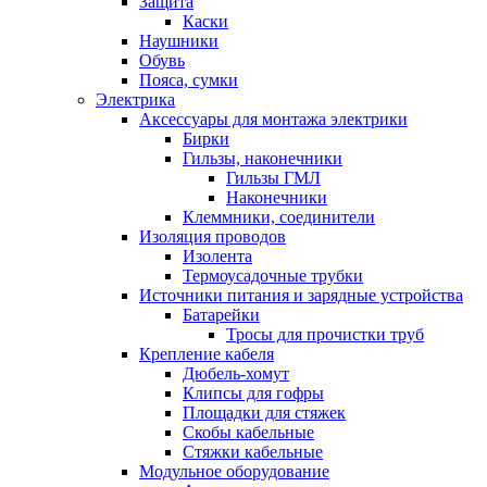
Защита
Каски
Наушники
Обувь
Пояса, сумки
Электрика
Аксессуары для монтажа электрики
Бирки
Гильзы, наконечники
Гильзы ГМЛ
Наконечники
Клеммники, соединители
Изоляция проводов
Изолента
Термоусадочные трубки
Источники питания и зарядные устройства
Батарейки
Тросы для прочистки труб
Крепление кабеля
Дюбель-хомут
Клипсы для гофры
Площадки для стяжек
Скобы кабельные
Стяжки кабельные
Модульное оборудование