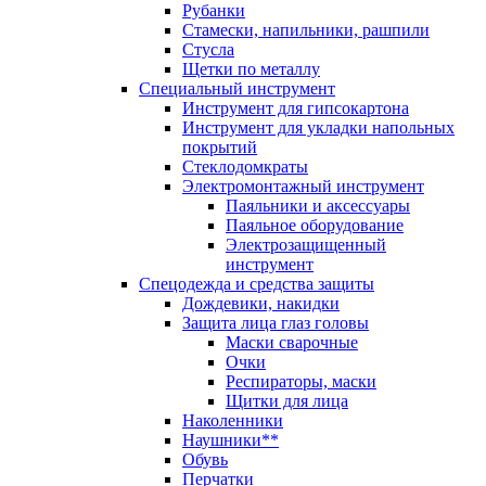
Рубанки
Стамески, напильники, рашпили
Стусла
Щетки по металлу
Специальный инструмент
Инструмент для гипсокартона
Инструмент для укладки напольных
покрытий
Стеклодомкраты
Электромонтажный инструмент
Паяльники и аксессуары
Паяльное оборудование
Электрозащищенный
инструмент
Спецодежда и средства защиты
Дождевики, накидки
Защита лица глаз головы
Маски сварочные
Очки
Респираторы, маски
Щитки для лица
Наколенники
Наушники**
Обувь
Перчатки