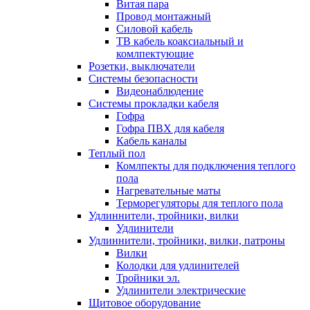
Витая пара
Провод монтажный
Силовой кабель
ТВ кабель коаксиальный и
комлпектующие
Розетки, выключатели
Системы безопасности
Видеонаблюдение
Системы прокладки кабеля
Гофра
Гофра ПВХ для кабеля
Кабель каналы
Теплый пол
Комлпекты для подключения теплого
пола
Нагревательные маты
Терморегуляторы для теплого пола
Удлиннители, тройники, вилки
Удлинители
Удлиннители, тройники, вилки, патроны
Вилки
Колодки для удлинителей
Тройники эл.
Удлинители электрические
Щитовое оборудование