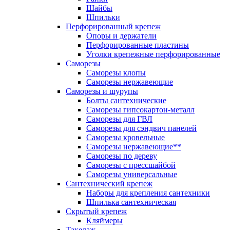
Шайбы
Шпильки
Перфорированный крепеж
Опоры и держатели
Перфорированные пластины
Уголки крепежные перфорированные
Саморезы
Саморезы клопы
Саморезы нержавеющие
Саморезы и шурупы
Болты сантехнические
Саморезы гипсокартон-металл
Саморезы для ГВЛ
Саморезы для сэндвич панелей
Саморезы кровельные
Саморезы нержавеющие**
Саморезы по дереву
Саморезы с прессшайбой
Саморезы универсальные
Сантехнический крепеж
Наборы для крепления сантехники
Шпилька сантехническая
Скрытый крепеж
Кляймеры
Такелаж