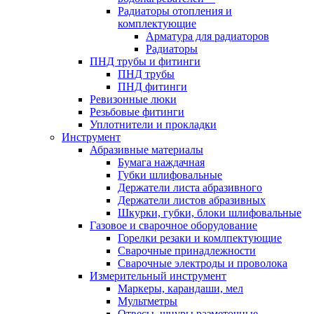
Радиаторы отопления и
комплектующие
Арматура для радиаторов
Радиаторы
ПНД трубы и фитинги
ПНД трубы
ПНД фитинги
Ревизонные люки
Резьбовые фитинги
Уплотнители и прокладки
Инструмент
Абразивные материалы
Бумага наждачная
Губки шлифовальные
Держатели листа абразивного
Держатели листов абразивных
Шкурки, губки, блоки шлифовальные
Газовое и сварочное оборудование
Горелки резаки и комлпектующие
Сварочные принадлежности
Сварочные электроды и проволока
Измерительный инструмент
Маркеры, карандаши, мел
Мультметры
Отвесы, шнуры разметочные