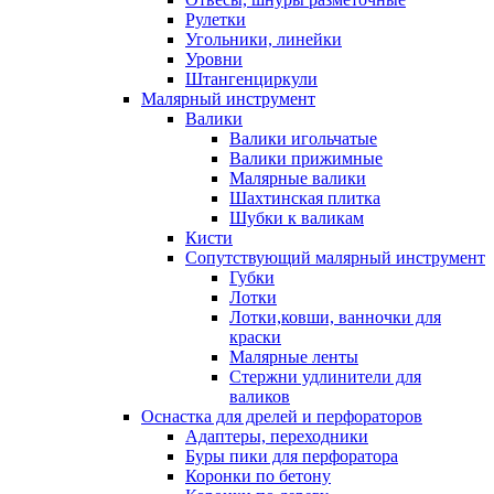
Рулетки
Угольники, линейки
Уровни
Штангенциркули
Малярный инструмент
Валики
Валики игольчатые
Валики прижимные
Малярные валики
Шахтинская плитка
Шубки к валикам
Кисти
Сопутствующий малярный инструмент
Губки
Лотки
Лотки,ковши, ванночки для
краски
Малярные ленты
Стержни удлинители для
валиков
Оснастка для дрелей и перфораторов
Адаптеры, переходники
Буры пики для перфоратора
Коронки по бетону