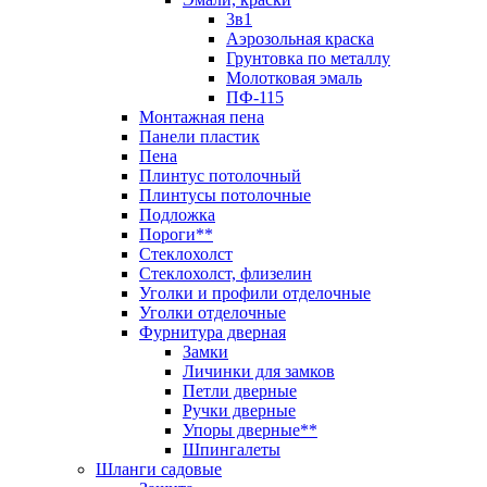
3в1
Аэрозольная краска
Грунтовка по металлу
Молотковая эмаль
ПФ-115
Монтажная пена
Панели пластик
Пена
Плинтус потолочный
Плинтусы потолочные
Подложка
Пороги**
Стеклохолст
Стеклохолст, флизелин
Уголки и профили отделочные
Уголки отделочные
Фурнитура дверная
Замки
Личинки для замков
Петли дверные
Ручки дверные
Упоры дверные**
Шпингалеты
Шланги садовые