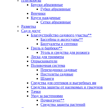
Плиткорезы
Бруски абразивные
Губки абразивные
Венчики
Круги наждачные
Сетки абразивные
Разметка
Сад и досуг
Благоустройство садового участка**
Бассейны и аксессуары**
Биотуалеты и септики
Гриль и барбекю**
Уголь и средства для розжига
Леска для триммера
Опрыскиватели
Поливочная система
Переходники садовые
Пистолеты садовые
Шланги
Средства для септиков и выгребных ям
Средства защиты от насекомых и грызунов
Тачки
Уход за растениями
Почвогрунт**
Средства защиты растений