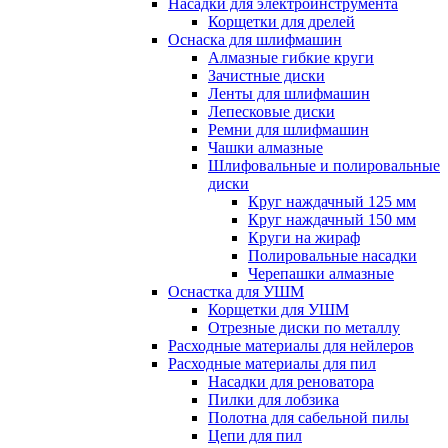
Насадки для электроинструмента
Корщетки для дрелей
Оснаска для шлифмашин
Алмазные гибкие круги
Зачистные диски
Ленты для шлифмашин
Лепесковые диски
Ремни для шлифмашин
Чашки алмазные
Шлифовальные и полировальные
диски
Круг наждачный 125 мм
Круг наждачный 150 мм
Круги на жираф
Полировальные насадки
Черепашки алмазные
Оснастка для УШМ
Корщетки для УШМ
Отрезные диски по металлу
Расходные материалы для нейлеров
Расходные материалы для пил
Насадки для реноватора
Пилки для лобзика
Полотна для сабельной пилы
Цепи для пил