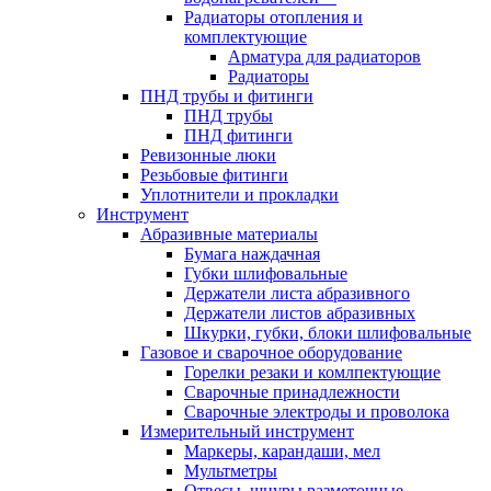
Радиаторы отопления и
комплектующие
Арматура для радиаторов
Радиаторы
ПНД трубы и фитинги
ПНД трубы
ПНД фитинги
Ревизонные люки
Резьбовые фитинги
Уплотнители и прокладки
Инструмент
Абразивные материалы
Бумага наждачная
Губки шлифовальные
Держатели листа абразивного
Держатели листов абразивных
Шкурки, губки, блоки шлифовальные
Газовое и сварочное оборудование
Горелки резаки и комлпектующие
Сварочные принадлежности
Сварочные электроды и проволока
Измерительный инструмент
Маркеры, карандаши, мел
Мультметры
Отвесы, шнуры разметочные