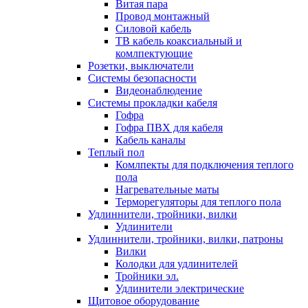
Витая пара
Провод монтажный
Силовой кабель
ТВ кабель коаксиальный и
комлпектующие
Розетки, выключатели
Системы безопасности
Видеонаблюдение
Системы прокладки кабеля
Гофра
Гофра ПВХ для кабеля
Кабель каналы
Теплый пол
Комлпекты для подключения теплого
пола
Нагревательные маты
Терморегуляторы для теплого пола
Удлиннители, тройники, вилки
Удлинители
Удлиннители, тройники, вилки, патроны
Вилки
Колодки для удлинителей
Тройники эл.
Удлинители электрические
Щитовое оборудование