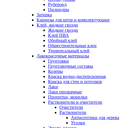
Рубероид
Цилиндры
Затирка
Карнизы для штор и комплектующие
Клей, жидкие гвозди
Жидкие гвозди
Клей ПВА
Обойный клей
Общестроительные клеи
Универсальный клей
Лакокрасочные материалы
Грунтовки
Грунтовочные составы
Колеры
Краска водно-дисперсионная
Краска для стен и потолков
Лаки
Лаки прозрачные
Пропитки, морилки
Растворители и очистители
Очистители
Растворители
Антисептики для дерева
Уголки
Эмали, краски