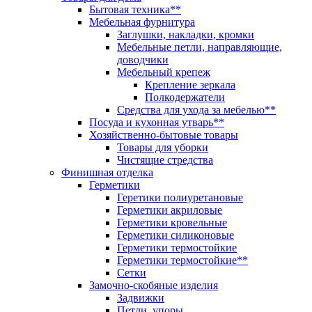
Бытовая техника**
Мебельная фурнитура
Заглушки, накладки, кромки
Мебельные петли, направляющие,
доводчики
Мебельный крепеж
Крепление зеркала
Полкодержатели
Средства для ухода за мебелью**
Посуда и кухонная утварь**
Хозяйственно-бытовые товары
Товары для уборки
Чистящие стредства
Финишная отделка
Герметики
Геретики полиуретановые
Герметики акриловые
Герметики кровельные
Герметики силиконовые
Герметики термостойкие
Герметики термостойкие**
Сетки
Замочно-скобяные изделия
Задвижки
Петли, упоры