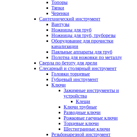
Топоры
Тяпки
Черенки
Сантехнический инструмент
Вантузы
Ножницы для труб
Ножницы для труб, труборезы
Оборудование для прочистки
канализации
Паяльные аппараты для труб
Полотна для ножовки по металлу
Сверла по бетоту для дрели
Слесарный и столярный инструмент
Головки торцевые
Губцевый инструмент
Ключи
Зажимные инструменты и
устройства
Клещи
Ключи трубные
Разводные ключи
Рожковые гаечные ключи
Торцевые ключи
Шестигранные ключи
Резьбонарезной инструмент