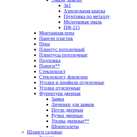
3в1
Аэрозольная краска
Грунтовка по металлу
Молотковая эмаль
ПФ-115
Монтажная пена
Панели пластик
Пена
Плинтус потолочный
Плинтусы потолочные
Подложка
Пороги**
Стеклохолст
Стеклохолст, флизелин
Уголки и профили отделочные
Уголки отделочные
Фурнитура дверная
Замки
Личинки для замков
Петли дверные
Ручки дверные
Упоры дверные**
Шпингалеты
Шланги садовые