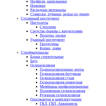
Надфили, напильники
Ножовки
Расходные материалы
Стамески, рубанки, резцы по дереву
Столярный инструмент
Пистолеты
Степлеры
Средство борьбы с вредителями
Полотна, пилки
Ударный инструмент
Гвоздодеры
Кирки, ломы
Стройматериалы
Блоки строительные
Брус
Гидроизоляция
Гидроизоляционные ленты
Гидроизоляция битумная
Гидроизоляция сухая
Гидроизоляция цементная
Мембраны профилированные
Полимерная гидроизоляция
Рулонная гидроизоляция
Гипсокартон и комплектующие
ГКЛ, ГВЛ, Аквапанель