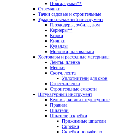
Пояса, сумки**
Стремянки
Тачки садовые и строительные
Удаарно-рычажный инструмент
Гвоздодеры, зубила, лом
Кернеры**
Кирки
Киянки
Кувалды
Молотки, наковальни
Хозтовары и расходные материалы
Ленты, пленка
Мешки
Скотч, лента
Уплотнители для окон
Стретч-пленка
Строительные емкости
Штукатурный инструмент
Кельмы, ковши штукатурные
Правила
Шпатели
Шпатели, скребки
Прижимные шпатели
Скребки
Скребки по кафелю