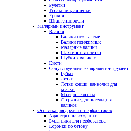
Рулетки
Угольники, линейки
Уровни
Штангенциркули
Малярный инструмент
Валики
Валики игольчатые
Валики прижимные
Малярные валики
Шахтинская плитка
Шубки к валикам
Кисти
Сопутствующий малярный инструмент
Губки
Лотки
Лотки,ковши, ванночки для
краски
Малярные ленты
Стержни удлинители для
валиков
Оснастка для дрелей и перфораторов
Адаптеры, переходники
Буры пики для перфоратора
Коронки по бетону