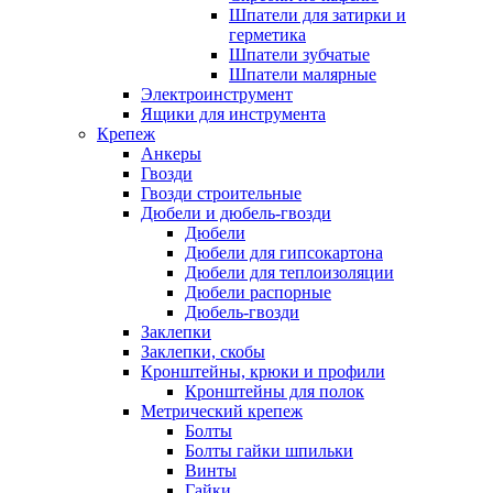
Шпатели для затирки и
герметика
Шпатели зубчатые
Шпатели малярные
Электроинструмент
Ящики для инструмента
Крепеж
Анкеры
Гвозди
Гвозди строительные
Дюбели и дюбель-гвозди
Дюбели
Дюбели для гипсокартона
Дюбели для теплоизоляции
Дюбели распорные
Дюбель-гвозди
Заклепки
Заклепки, скобы
Кронштейны, крюки и профили
Кронштейны для полок
Метрический крепеж
Болты
Болты гайки шпильки
Винты
Гайки