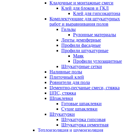
Кладочные и монтажные смеси
Клей для блоков и ГКЛ
Клей для гипсокартона
Комплектующие для штукатурных
работ и выравнивания полов
Гильзы
Рулонные материалы
Ленты демпферные
Профили фасадные
Профили штукатурные
Маяк
Профили углозащитные
Штукатурные сетки
Наливные полы
Плиточный клей
Ровнители для пола
Цементно-песчаные смеси, стяжка
ЦПС, стяжка
Шпаклевки
Готовые шпаклевки
Сухие шпаклевки
Штукатурки
Штукатурка гипсовая
Штукатурка цементная
Теплоизоляция и шумоизоляция