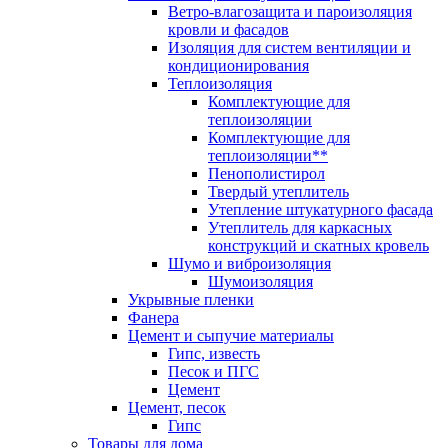
Ветро-влагозащита и пароизоляция
кровли и фасадов
Изоляция для систем вентиляции и
кондиционирования
Теплоизоляция
Комплектующие для
теплоизоляции
Комплектующие для
теплоизоляции**
Пенополистирол
Твердый утеплитель
Утепление штукатурного фасада
Утеплитель для каркасных
конструкций и скатных кровель
Шумо и виброизоляция
Шумоизоляция
Укрывные пленки
Фанера
Цемент и сыпучие материалы
Гипс, известь
Песок и ПГС
Цемент
Цемент, песок
Гипс
Товары для дома