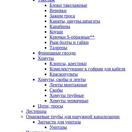
Блоки такелажные
Веревки
Зажим троса
Канаты, шнуры.шпагаты
Карабины
Коуши
Крючки S-образные**
Рым болты и гайки
Талрепы
Финишные гвозди
Хомуты
Клипсы, крестики
Комплектующие к гофрам для кабеля
Краскопульты
Хомуты, скобы и ленты
Ленты монтажные
Скобы
Хомуты трубные
Хомуты червячные
Цепи, тросы
Лестницы
Оранжевые трубы для наружной канализации
Запчасти для унитаза
Унитазы