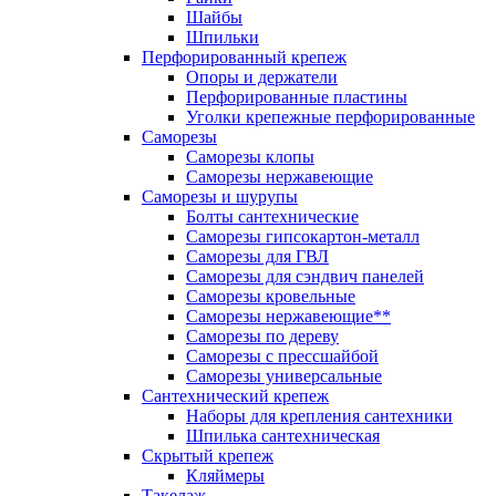
Шайбы
Шпильки
Перфорированный крепеж
Опоры и держатели
Перфорированные пластины
Уголки крепежные перфорированные
Саморезы
Саморезы клопы
Саморезы нержавеющие
Саморезы и шурупы
Болты сантехнические
Саморезы гипсокартон-металл
Саморезы для ГВЛ
Саморезы для сэндвич панелей
Саморезы кровельные
Саморезы нержавеющие**
Саморезы по дереву
Саморезы с прессшайбой
Саморезы универсальные
Сантехнический крепеж
Наборы для крепления сантехники
Шпилька сантехническая
Скрытый крепеж
Кляймеры
Такелаж