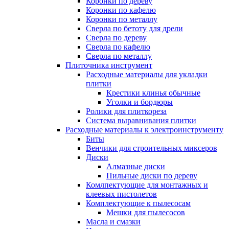
Коронки по дереву
Коронки по кафелю
Коронки по металлу
Сверла по бетоту для дрели
Сверла по дереву
Сверла по кафелю
Сверла по металлу
Плиточника инструмент
Расходные материалы для укладки
плитки
Крестики клинья обычные
Уголки и бордюры
Ролики для плиткореза
Система выравнивания плитки
Расходные материалы к электроинструменту
Биты
Венчики для строительных миксеров
Диски
Алмазные диски
Пильные диски по дереву
Комлпектующие для монтажных и
клеевых пистолетов
Комплектующие к пылесосам
Мешки для пылесосов
Масла и смазки