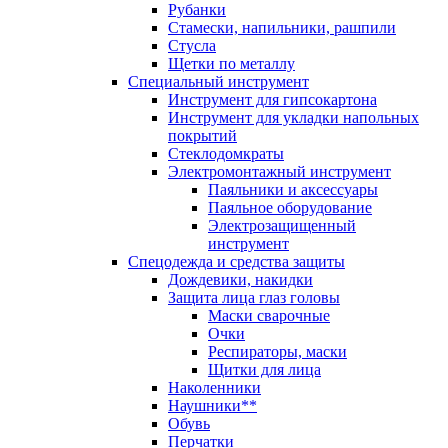
Рубанки
Стамески, напильники, рашпили
Стусла
Щетки по металлу
Специальный инструмент
Инструмент для гипсокартона
Инструмент для укладки напольных
покрытий
Стеклодомкраты
Электромонтажный инструмент
Паяльники и аксессуары
Паяльное оборудование
Электрозащищенный
инструмент
Спецодежда и средства защиты
Дождевики, накидки
Защита лица глаз головы
Маски сварочные
Очки
Респираторы, маски
Щитки для лица
Наколенники
Наушники**
Обувь
Перчатки