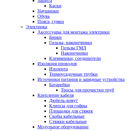
Защита
Каски
Наушники
Обувь
Пояса, сумки
Электрика
Аксессуары для монтажа электрики
Бирки
Гильзы, наконечники
Гильзы ГМЛ
Наконечники
Клеммники, соединители
Изоляция проводов
Изолента
Термоусадочные трубки
Источники питания и зарядные устройства
Батарейки
Тросы для прочистки труб
Крепление кабеля
Дюбель-хомут
Клипсы для гофры
Площадки для стяжек
Скобы кабельные
Стяжки кабельные
Модульное оборудование