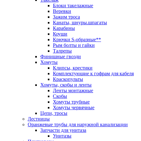
Блоки такелажные
Веревки
Зажим троса
Канаты, шнуры.шпагаты
Карабины
Коуши
Крючки S-образные**
Рым болты и гайки
Талрепы
Финишные гвозди
Хомуты
Клипсы, крестики
Комплектующие к гофрам для кабеля
Краскопульты
Хомуты, скобы и ленты
Ленты монтажные
Скобы
Хомуты трубные
Хомуты червячные
Цепи, тросы
Лестницы
Оранжевые трубы для наружной канализации
Запчасти для унитаза
Унитазы