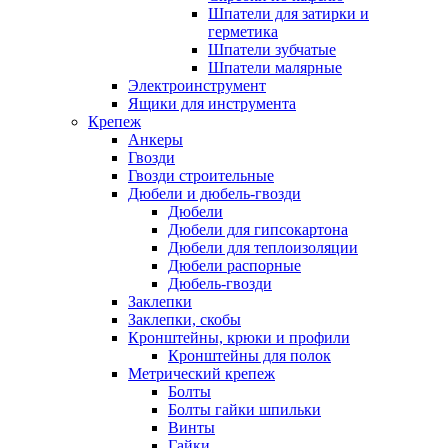
Шпатели для затирки и
герметика
Шпатели зубчатые
Шпатели малярные
Электроинструмент
Ящики для инструмента
Крепеж
Анкеры
Гвозди
Гвозди строительные
Дюбели и дюбель-гвозди
Дюбели
Дюбели для гипсокартона
Дюбели для теплоизоляции
Дюбели распорные
Дюбель-гвозди
Заклепки
Заклепки, скобы
Кронштейны, крюки и профили
Кронштейны для полок
Метрический крепеж
Болты
Болты гайки шпильки
Винты
Гайки