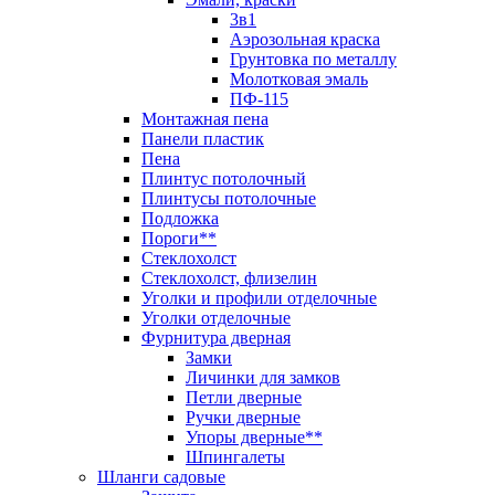
3в1
Аэрозольная краска
Грунтовка по металлу
Молотковая эмаль
ПФ-115
Монтажная пена
Панели пластик
Пена
Плинтус потолочный
Плинтусы потолочные
Подложка
Пороги**
Стеклохолст
Стеклохолст, флизелин
Уголки и профили отделочные
Уголки отделочные
Фурнитура дверная
Замки
Личинки для замков
Петли дверные
Ручки дверные
Упоры дверные**
Шпингалеты
Шланги садовые