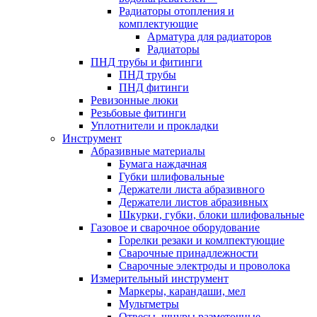
Радиаторы отопления и
комплектующие
Арматура для радиаторов
Радиаторы
ПНД трубы и фитинги
ПНД трубы
ПНД фитинги
Ревизонные люки
Резьбовые фитинги
Уплотнители и прокладки
Инструмент
Абразивные материалы
Бумага наждачная
Губки шлифовальные
Держатели листа абразивного
Держатели листов абразивных
Шкурки, губки, блоки шлифовальные
Газовое и сварочное оборудование
Горелки резаки и комлпектующие
Сварочные принадлежности
Сварочные электроды и проволока
Измерительный инструмент
Маркеры, карандаши, мел
Мультметры
Отвесы, шнуры разметочные