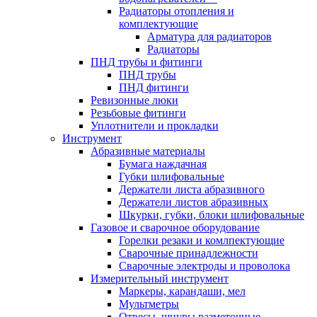
Радиаторы отопления и
комплектующие
Арматура для радиаторов
Радиаторы
ПНД трубы и фитинги
ПНД трубы
ПНД фитинги
Ревизонные люки
Резьбовые фитинги
Уплотнители и прокладки
Инструмент
Абразивные материалы
Бумага наждачная
Губки шлифовальные
Держатели листа абразивного
Держатели листов абразивных
Шкурки, губки, блоки шлифовальные
Газовое и сварочное оборудование
Горелки резаки и комлпектующие
Сварочные принадлежности
Сварочные электроды и проволока
Измерительный инструмент
Маркеры, карандаши, мел
Мультметры
Отвесы, шнуры разметочные