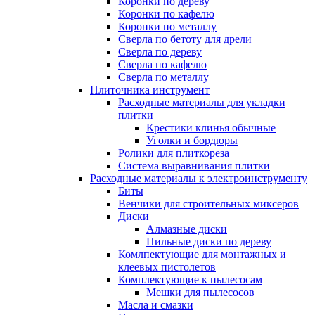
Коронки по дереву
Коронки по кафелю
Коронки по металлу
Сверла по бетоту для дрели
Сверла по дереву
Сверла по кафелю
Сверла по металлу
Плиточника инструмент
Расходные материалы для укладки
плитки
Крестики клинья обычные
Уголки и бордюры
Ролики для плиткореза
Система выравнивания плитки
Расходные материалы к электроинструменту
Биты
Венчики для строительных миксеров
Диски
Алмазные диски
Пильные диски по дереву
Комлпектующие для монтажных и
клеевых пистолетов
Комплектующие к пылесосам
Мешки для пылесосов
Масла и смазки