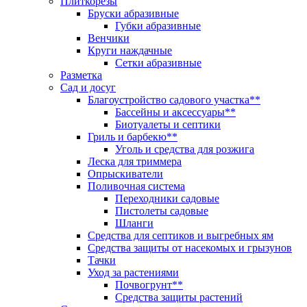
Плиткорезы
Бруски абразивные
Губки абразивные
Венчики
Круги наждачные
Сетки абразивные
Разметка
Сад и досуг
Благоустройство садового участка**
Бассейны и аксессуары**
Биотуалеты и септики
Гриль и барбекю**
Уголь и средства для розжига
Леска для триммера
Опрыскиватели
Поливочная система
Переходники садовые
Пистолеты садовые
Шланги
Средства для септиков и выгребных ям
Средства защиты от насекомых и грызунов
Тачки
Уход за растениями
Почвогрунт**
Средства защиты растений