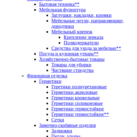
Бытовая техника**
Мебельная фурнитура
Заглушки, накладки, кромки
Мебельные петли, направляющие,
доводчики
Мебельный крепеж
Крепление зеркала
Полкодержатели
Средства для ухода за мебелью**
Посуда и кухонная утварь**
Хозяйственно-бытовые товары
Товары для уборки
Чистящие стредства
Финишная отделка
Герметики
Геретики полиуретановые
Герметики акриловые
Герметики кровельные
Герметики силиконовые
Герметики термостойкие
Герметики термостойкие**
Сетки
Замочно-скобяные изделия
Задвижки
Петли, упоры