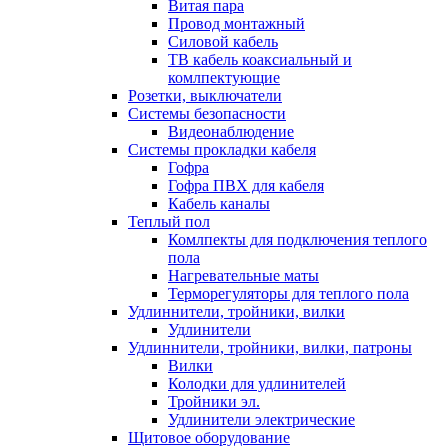
Витая пара
Провод монтажный
Силовой кабель
ТВ кабель коаксиальный и
комлпектующие
Розетки, выключатели
Системы безопасности
Видеонаблюдение
Системы прокладки кабеля
Гофра
Гофра ПВХ для кабеля
Кабель каналы
Теплый пол
Комлпекты для подключения теплого
пола
Нагревательные маты
Терморегуляторы для теплого пола
Удлиннители, тройники, вилки
Удлинители
Удлиннители, тройники, вилки, патроны
Вилки
Колодки для удлинителей
Тройники эл.
Удлинители электрические
Щитовое оборудование