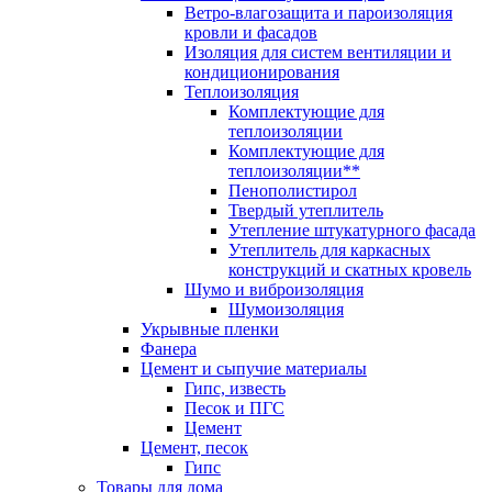
Ветро-влагозащита и пароизоляция
кровли и фасадов
Изоляция для систем вентиляции и
кондиционирования
Теплоизоляция
Комплектующие для
теплоизоляции
Комплектующие для
теплоизоляции**
Пенополистирол
Твердый утеплитель
Утепление штукатурного фасада
Утеплитель для каркасных
конструкций и скатных кровель
Шумо и виброизоляция
Шумоизоляция
Укрывные пленки
Фанера
Цемент и сыпучие материалы
Гипс, известь
Песок и ПГС
Цемент
Цемент, песок
Гипс
Товары для дома