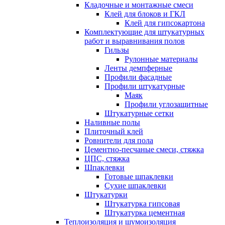
Кладочные и монтажные смеси
Клей для блоков и ГКЛ
Клей для гипсокартона
Комплектующие для штукатурных
работ и выравнивания полов
Гильзы
Рулонные материалы
Ленты демпферные
Профили фасадные
Профили штукатурные
Маяк
Профили углозащитные
Штукатурные сетки
Наливные полы
Плиточный клей
Ровнители для пола
Цементно-песчаные смеси, стяжка
ЦПС, стяжка
Шпаклевки
Готовые шпаклевки
Сухие шпаклевки
Штукатурки
Штукатурка гипсовая
Штукатурка цементная
Теплоизоляция и шумоизоляция