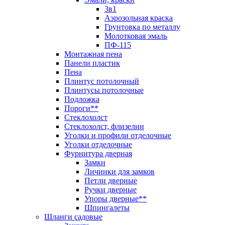
3в1
Аэрозольная краска
Грунтовка по металлу
Молотковая эмаль
ПФ-115
Монтажная пена
Панели пластик
Пена
Плинтус потолочный
Плинтусы потолочные
Подложка
Пороги**
Стеклохолст
Стеклохолст, флизелин
Уголки и профили отделочные
Уголки отделочные
Фурнитура дверная
Замки
Личинки для замков
Петли дверные
Ручки дверные
Упоры дверные**
Шпингалеты
Шланги садовые