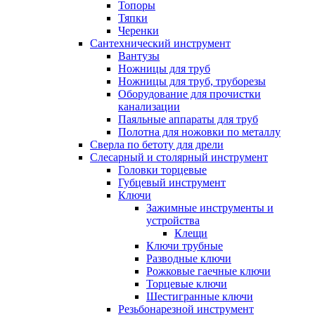
Топоры
Тяпки
Черенки
Сантехнический инструмент
Вантузы
Ножницы для труб
Ножницы для труб, труборезы
Оборудование для прочистки
канализации
Паяльные аппараты для труб
Полотна для ножовки по металлу
Сверла по бетоту для дрели
Слесарный и столярный инструмент
Головки торцевые
Губцевый инструмент
Ключи
Зажимные инструменты и
устройства
Клещи
Ключи трубные
Разводные ключи
Рожковые гаечные ключи
Торцевые ключи
Шестигранные ключи
Резьбонарезной инструмент