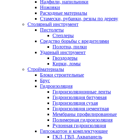
Надфили, напильники
Ножовки
Расходные материалы
Стамески, рубанки, резцы по дереву
Столярный инструмент
Пистолеты
Степлеры
Средство борьбы с вредителями
Полотна, пилки
Ударный инструмент
Гвоздодеры
Кирки, ломы
Стройматериалы
Блоки строительные
Брус
Гидроизоляция
Гидроизоляционные ленты
Гидроизоляция битумная
Гидроизоляция сухая
Гидроизоляция цементная
Мембраны профилированные
Полимерная гидроизоляция
Рулонная гидроизоляция
Гипсокартон и комплектующие
ГКЛ, ГВЛ, Аквапанель