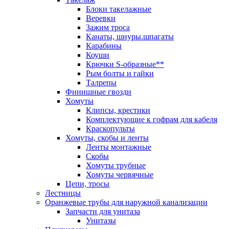
Блоки такелажные
Веревки
Зажим троса
Канаты, шнуры.шпагаты
Карабины
Коуши
Крючки S-образные**
Рым болты и гайки
Талрепы
Финишные гвозди
Хомуты
Клипсы, крестики
Комплектующие к гофрам для кабеля
Краскопульты
Хомуты, скобы и ленты
Ленты монтажные
Скобы
Хомуты трубные
Хомуты червячные
Цепи, тросы
Лестницы
Оранжевые трубы для наружной канализации
Запчасти для унитаза
Унитазы