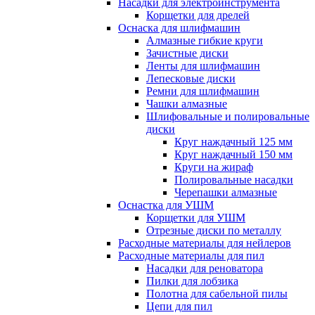
Насадки для электроинструмента
Корщетки для дрелей
Оснаска для шлифмашин
Алмазные гибкие круги
Зачистные диски
Ленты для шлифмашин
Лепесковые диски
Ремни для шлифмашин
Чашки алмазные
Шлифовальные и полировальные
диски
Круг наждачный 125 мм
Круг наждачный 150 мм
Круги на жираф
Полировальные насадки
Черепашки алмазные
Оснастка для УШМ
Корщетки для УШМ
Отрезные диски по металлу
Расходные материалы для нейлеров
Расходные материалы для пил
Насадки для реноватора
Пилки для лобзика
Полотна для сабельной пилы
Цепи для пил