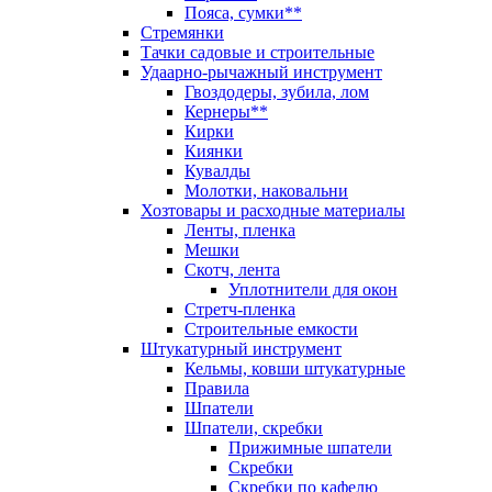
Пояса, сумки**
Стремянки
Тачки садовые и строительные
Удаарно-рычажный инструмент
Гвоздодеры, зубила, лом
Кернеры**
Кирки
Киянки
Кувалды
Молотки, наковальни
Хозтовары и расходные материалы
Ленты, пленка
Мешки
Скотч, лента
Уплотнители для окон
Стретч-пленка
Строительные емкости
Штукатурный инструмент
Кельмы, ковши штукатурные
Правила
Шпатели
Шпатели, скребки
Прижимные шпатели
Скребки
Скребки по кафелю