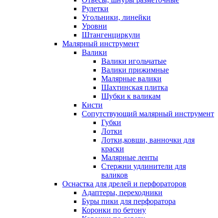
Рулетки
Угольники, линейки
Уровни
Штангенциркули
Малярный инструмент
Валики
Валики игольчатые
Валики прижимные
Малярные валики
Шахтинская плитка
Шубки к валикам
Кисти
Сопутствующий малярный инструмент
Губки
Лотки
Лотки,ковши, ванночки для
краски
Малярные ленты
Стержни удлинители для
валиков
Оснастка для дрелей и перфораторов
Адаптеры, переходники
Буры пики для перфоратора
Коронки по бетону