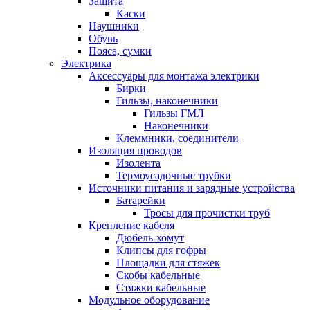
Защита
Каски
Наушники
Обувь
Пояса, сумки
Электрика
Аксессуары для монтажа электрики
Бирки
Гильзы, наконечники
Гильзы ГМЛ
Наконечники
Клеммники, соединители
Изоляция проводов
Изолента
Термоусадочные трубки
Источники питания и зарядные устройства
Батарейки
Тросы для прочистки труб
Крепление кабеля
Дюбель-хомут
Клипсы для гофры
Площадки для стяжек
Скобы кабельные
Стяжки кабельные
Модульное оборудование