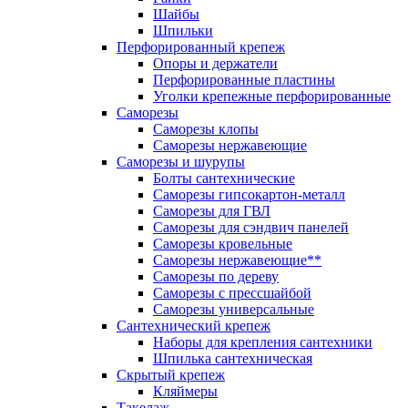
Шайбы
Шпильки
Перфорированный крепеж
Опоры и держатели
Перфорированные пластины
Уголки крепежные перфорированные
Саморезы
Саморезы клопы
Саморезы нержавеющие
Саморезы и шурупы
Болты сантехнические
Саморезы гипсокартон-металл
Саморезы для ГВЛ
Саморезы для сэндвич панелей
Саморезы кровельные
Саморезы нержавеющие**
Саморезы по дереву
Саморезы с прессшайбой
Саморезы универсальные
Сантехнический крепеж
Наборы для крепления сантехники
Шпилька сантехническая
Скрытый крепеж
Кляймеры
Такелаж