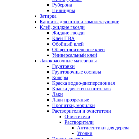
Рубероид
Цилиндры
Затирка
Карнизы для штор и комплектующие
Клей, жидкие гвозди
Жидкие гвозди
Клей ПВА
Обойный клей
Общестроительные клеи
Универсальный клей
Лакокрасочные материалы
Грунтовки
Грунтовочные составы
Колеры
Краска водно-дисперсионная
Краска для стен и потолков
Лаки
Лаки прозрачные
Пропитки, морилки
Растворители и очистители
Очистители
Растворители
Антисептики для дерева
Уголки
Эмали, краски