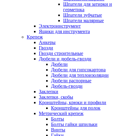
Шпатели для затирки и
герметика
Шпатели зубчатые
Шпатели малярные
Электроинструмент
Ящики для инструмента
Крепеж
Анкеры
Гвозди
Гвозди строительные
Дюбели и дюбель-гвозди
Дюбели
Дюбели для гипсокартона
Дюбели для теплоизоляции
Дюбели распорные
Дюбель-гвозди
Заклепки
Заклепки, скобы
Кронштейны, крюки и профили
Кронштейны для полок
Метрический крепеж
Болты
Болты гайки шпильки
Винты
Гайки