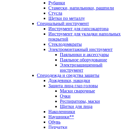
Рубанки
Стамески, напильники, рашпили
Стусла
Щетки по металлу
Специальный инструмент
Инструмент для гипсокартона
Инструмент для укладки напольных
покрытий
Стеклодомкраты
Электромонтажный инструмент
Паяльники и аксессуары
Паяльное оборудование
Электрозащищенный
инструмент
Спецодежда и средства защиты
Дождевики, накидки
Защита лица глаз головы
Маски сварочные
Очки
Респираторы, маски
Щитки для лица
Наколенники
Наушники**
Обувь
Перчатки