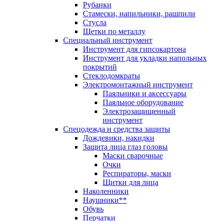
Рубанки
Стамески, напильники, рашпили
Стусла
Щетки по металлу
Специальный инструмент
Инструмент для гипсокартона
Инструмент для укладки напольных
покрытий
Стеклодомкраты
Электромонтажный инструмент
Паяльники и аксессуары
Паяльное оборудование
Электрозащищенный
инструмент
Спецодежда и средства защиты
Дождевики, накидки
Защита лица глаз головы
Маски сварочные
Очки
Респираторы, маски
Щитки для лица
Наколенники
Наушники**
Обувь
Перчатки