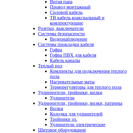
Витая пара
Провод монтажный
Силовой кабель
ТВ кабель коаксиальный и
комлпектующие
Розетки, выключатели
Системы безопасности
Видеонаблюдение
Системы прокладки кабеля
Гофра
Гофра ПВХ для кабеля
Кабель каналы
Теплый пол
Комлпекты для подключения теплого
пола
Нагревательные маты
Терморегуляторы для теплого пола
Удлиннители, тройники, вилки
Удлинители
Удлиннители, тройники, вилки, патроны
Вилки
Колодки для удлинителей
Тройники эл.
Удлинители электрические
Щитовое оборудование