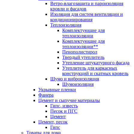
Ветро-влагозащита и пароизоляция
кровли и фасадов
Изоляция для систем вентиляции и
кондиционирования
Теплоизоляция
Комплектующие для
теплоизоляции
Комплектующие для
теплоизоляции**
Пенополистирол
Твердый утеплитель
Утепление штукатурного фасада
Утеплитель для каркасных
конструкций и скатных кровель
Шумо и виброизоляция
Шумоизоляция
Укрывные пленки
Фанера
Цемент и сыпучие материалы
Гипс, известь
Песок и ПГС
Цемент
Цемент, песок
Гипс
Товары для дома