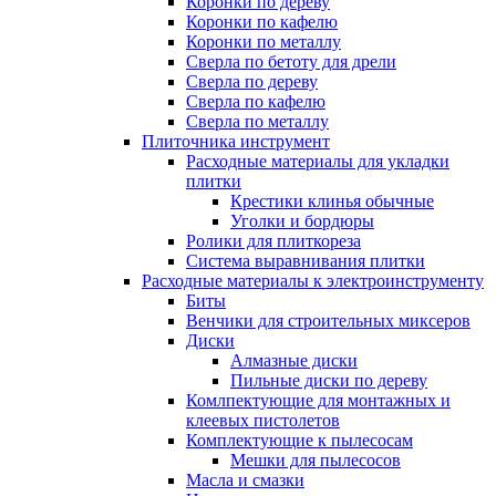
Коронки по дереву
Коронки по кафелю
Коронки по металлу
Сверла по бетоту для дрели
Сверла по дереву
Сверла по кафелю
Сверла по металлу
Плиточника инструмент
Расходные материалы для укладки
плитки
Крестики клинья обычные
Уголки и бордюры
Ролики для плиткореза
Система выравнивания плитки
Расходные материалы к электроинструменту
Биты
Венчики для строительных миксеров
Диски
Алмазные диски
Пильные диски по дереву
Комлпектующие для монтажных и
клеевых пистолетов
Комплектующие к пылесосам
Мешки для пылесосов
Масла и смазки