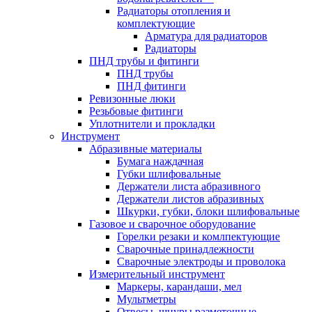
Радиаторы отопления и
комплектующие
Арматура для радиаторов
Радиаторы
ПНД трубы и фитинги
ПНД трубы
ПНД фитинги
Ревизонные люки
Резьбовые фитинги
Уплотнители и прокладки
Инструмент
Абразивные материалы
Бумага наждачная
Губки шлифовальные
Держатели листа абразивного
Держатели листов абразивных
Шкурки, губки, блоки шлифовальные
Газовое и сварочное оборудование
Горелки резаки и комлпектующие
Сварочные принадлежности
Сварочные электроды и проволока
Измерительный инструмент
Маркеры, карандаши, мел
Мультметры
Отвесы, шнуры разметочные