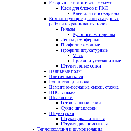
Кладочные и монтажные смеси
Клей для блоков и ГКЛ
Клей для гипсокартона
Комплектующие для штукатурных
работ и выравнивания полов
Гильзы
Рулонные материалы
Ленты демпферные
Профили фасадные
Профили штукатурные
Маяк
Профили углозащитные
Штукатурные сетки
Наливные полы
Плиточный клей
Ровнители для пола
Цементно-песчаные смеси, стяжка
ЦПС, стяжка
Шпаклевки
Готовые шпаклевки
Сухие шпаклевки
Штукатурки
Штукатурка гипсовая
Штукатурка цементная
Теплоизоляция и шумоизоляция