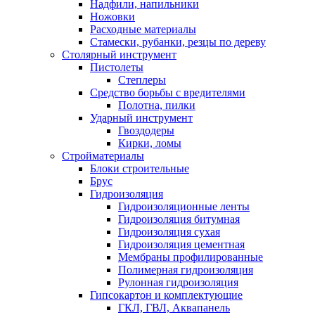
Надфили, напильники
Ножовки
Расходные материалы
Стамески, рубанки, резцы по дереву
Столярный инструмент
Пистолеты
Степлеры
Средство борьбы с вредителями
Полотна, пилки
Ударный инструмент
Гвоздодеры
Кирки, ломы
Стройматериалы
Блоки строительные
Брус
Гидроизоляция
Гидроизоляционные ленты
Гидроизоляция битумная
Гидроизоляция сухая
Гидроизоляция цементная
Мембраны профилированные
Полимерная гидроизоляция
Рулонная гидроизоляция
Гипсокартон и комплектующие
ГКЛ, ГВЛ, Аквапанель