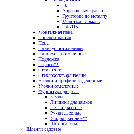
3в1
Аэрозольная краска
Грунтовка по металлу
Молотковая эмаль
ПФ-115
Монтажная пена
Панели пластик
Пена
Плинтус потолочный
Плинтусы потолочные
Подложка
Пороги**
Стеклохолст
Стеклохолст, флизелин
Уголки и профили отделочные
Уголки отделочные
Фурнитура дверная
Замки
Личинки для замков
Петли дверные
Ручки дверные
Упоры дверные**
Шпингалеты
Шланги садовые