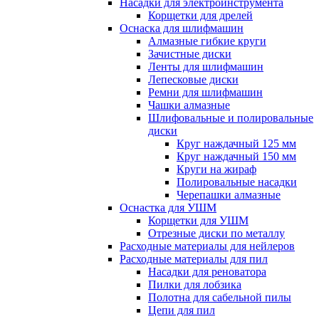
Насадки для электроинструмента
Корщетки для дрелей
Оснаска для шлифмашин
Алмазные гибкие круги
Зачистные диски
Ленты для шлифмашин
Лепесковые диски
Ремни для шлифмашин
Чашки алмазные
Шлифовальные и полировальные
диски
Круг наждачный 125 мм
Круг наждачный 150 мм
Круги на жираф
Полировальные насадки
Черепашки алмазные
Оснастка для УШМ
Корщетки для УШМ
Отрезные диски по металлу
Расходные материалы для нейлеров
Расходные материалы для пил
Насадки для реноватора
Пилки для лобзика
Полотна для сабельной пилы
Цепи для пил