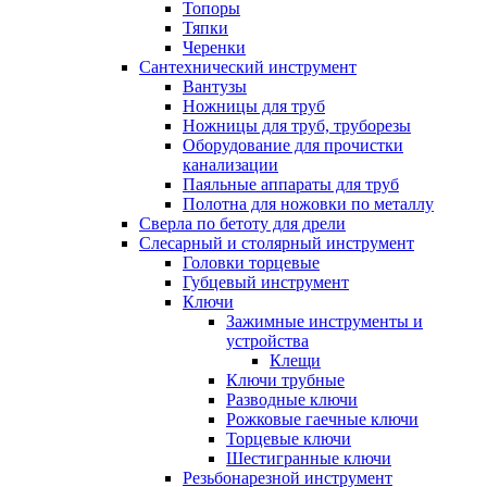
Топоры
Тяпки
Черенки
Сантехнический инструмент
Вантузы
Ножницы для труб
Ножницы для труб, труборезы
Оборудование для прочистки
канализации
Паяльные аппараты для труб
Полотна для ножовки по металлу
Сверла по бетоту для дрели
Слесарный и столярный инструмент
Головки торцевые
Губцевый инструмент
Ключи
Зажимные инструменты и
устройства
Клещи
Ключи трубные
Разводные ключи
Рожковые гаечные ключи
Торцевые ключи
Шестигранные ключи
Резьбонарезной инструмент