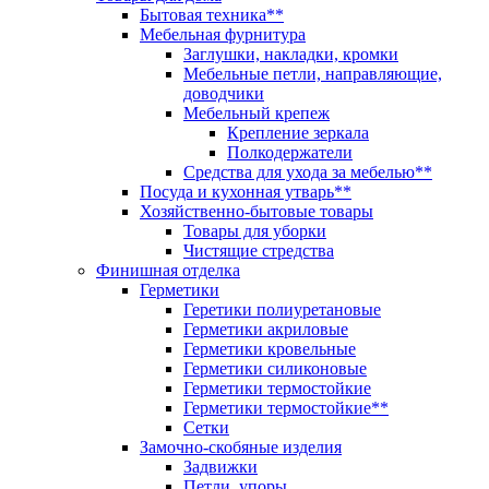
Бытовая техника**
Мебельная фурнитура
Заглушки, накладки, кромки
Мебельные петли, направляющие,
доводчики
Мебельный крепеж
Крепление зеркала
Полкодержатели
Средства для ухода за мебелью**
Посуда и кухонная утварь**
Хозяйственно-бытовые товары
Товары для уборки
Чистящие стредства
Финишная отделка
Герметики
Геретики полиуретановые
Герметики акриловые
Герметики кровельные
Герметики силиконовые
Герметики термостойкие
Герметики термостойкие**
Сетки
Замочно-скобяные изделия
Задвижки
Петли, упоры