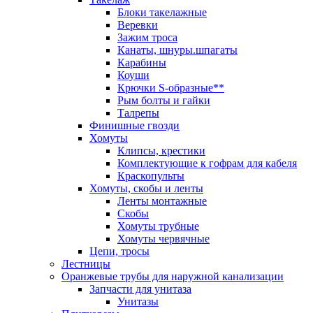
Блоки такелажные
Веревки
Зажим троса
Канаты, шнуры.шпагаты
Карабины
Коуши
Крючки S-образные**
Рым болты и гайки
Талрепы
Финишные гвозди
Хомуты
Клипсы, крестики
Комплектующие к гофрам для кабеля
Краскопульты
Хомуты, скобы и ленты
Ленты монтажные
Скобы
Хомуты трубные
Хомуты червячные
Цепи, тросы
Лестницы
Оранжевые трубы для наружной канализации
Запчасти для унитаза
Унитазы