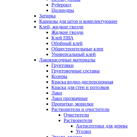
Рубероид
Цилиндры
Затирка
Карнизы для штор и комплектующие
Клей, жидкие гвозди
Жидкие гвозди
Клей ПВА
Обойный клей
Общестроительные клеи
Универсальный клей
Лакокрасочные материалы
Грунтовки
Грунтовочные составы
Колеры
Краска водно-дисперсионная
Краска для стен и потолков
Лаки
Лаки прозрачные
Пропитки, морилки
Растворители и очистители
Очистители
Растворители
Антисептики для дерева
Уголки
Эмали, краски