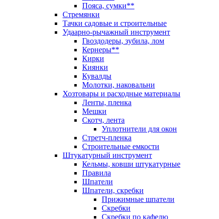
Пояса, сумки**
Стремянки
Тачки садовые и строительные
Удаарно-рычажный инструмент
Гвоздодеры, зубила, лом
Кернеры**
Кирки
Киянки
Кувалды
Молотки, наковальни
Хозтовары и расходные материалы
Ленты, пленка
Мешки
Скотч, лента
Уплотнители для окон
Стретч-пленка
Строительные емкости
Штукатурный инструмент
Кельмы, ковши штукатурные
Правила
Шпатели
Шпатели, скребки
Прижимные шпатели
Скребки
Скребки по кафелю