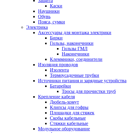
Защита
Каски
Наушники
Обувь
Пояса, сумки
Электрика
Аксессуары для монтажа электрики
Бирки
Гильзы, наконечники
Гильзы ГМЛ
Наконечники
Клеммники, соединители
Изоляция проводов
Изолента
Термоусадочные трубки
Источники питания и зарядные устройства
Батарейки
Тросы для прочистки труб
Крепление кабеля
Дюбель-хомут
Клипсы для гофры
Площадки для стяжек
Скобы кабельные
Стяжки кабельные
Модульное оборудование