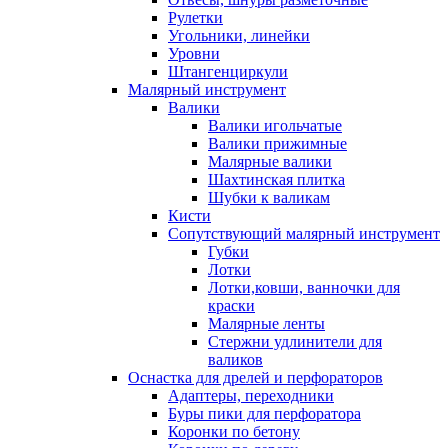
Рулетки
Угольники, линейки
Уровни
Штангенциркули
Малярный инструмент
Валики
Валики игольчатые
Валики прижимные
Малярные валики
Шахтинская плитка
Шубки к валикам
Кисти
Сопутствующий малярный инструмент
Губки
Лотки
Лотки,ковши, ванночки для
краски
Малярные ленты
Стержни удлинители для
валиков
Оснастка для дрелей и перфораторов
Адаптеры, переходники
Буры пики для перфоратора
Коронки по бетону