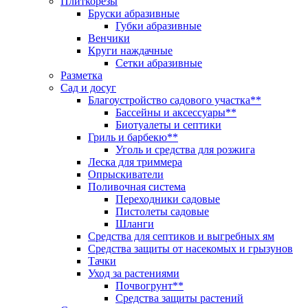
Плиткорезы
Бруски абразивные
Губки абразивные
Венчики
Круги наждачные
Сетки абразивные
Разметка
Сад и досуг
Благоустройство садового участка**
Бассейны и аксессуары**
Биотуалеты и септики
Гриль и барбекю**
Уголь и средства для розжига
Леска для триммера
Опрыскиватели
Поливочная система
Переходники садовые
Пистолеты садовые
Шланги
Средства для септиков и выгребных ям
Средства защиты от насекомых и грызунов
Тачки
Уход за растениями
Почвогрунт**
Средства защиты растений