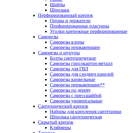
Шайбы
Шпильки
Перфорированный крепеж
Опоры и держатели
Перфорированные пластины
Уголки крепежные перфорированные
Саморезы
Саморезы клопы
Саморезы нержавеющие
Саморезы и шурупы
Болты сантехнические
Саморезы гипсокартон-металл
Саморезы для ГВЛ
Саморезы для сэндвич панелей
Саморезы кровельные
Саморезы нержавеющие**
Саморезы по дереву
Саморезы с прессшайбой
Саморезы универсальные
Сантехнический крепеж
Наборы для крепления сантехники
Шпилька сантехническая
Скрытый крепеж
Кляймеры
Такелаж