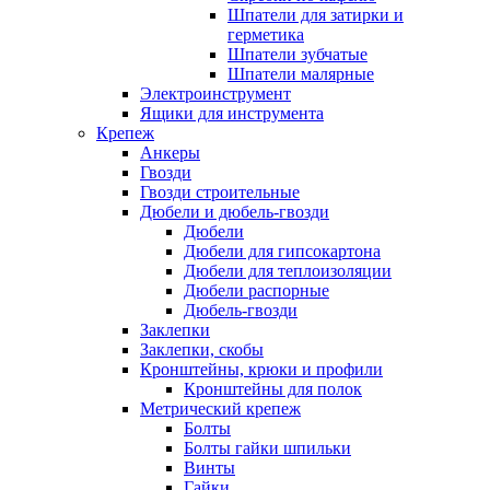
Шпатели для затирки и
герметика
Шпатели зубчатые
Шпатели малярные
Электроинструмент
Ящики для инструмента
Крепеж
Анкеры
Гвозди
Гвозди строительные
Дюбели и дюбель-гвозди
Дюбели
Дюбели для гипсокартона
Дюбели для теплоизоляции
Дюбели распорные
Дюбель-гвозди
Заклепки
Заклепки, скобы
Кронштейны, крюки и профили
Кронштейны для полок
Метрический крепеж
Болты
Болты гайки шпильки
Винты
Гайки