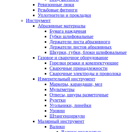
Ревизонные люки
Резьбовые фитинги
Уплотнители и прокладки
Инструмент
Абразивные материалы
Бумага наждачная
Губки шлифовальные
Держатели листа абразивного
Держатели листов абразивных
Шкурки, губки, блоки шлифовальные
Газовое и сварочное оборудование
Горелки резаки и комлпектующие
Сварочные принадлежности
Сварочные электроды и проволока
Измерительный инструмент
Маркеры, карандаши, мел
Мультметры
Отвесы, шнуры разметочные
Рулетки
Угольники, линейки
Уровни
Штангенциркули
Малярный инструмент
Валики
Валики игольчатые