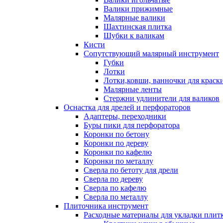
Валики прижимные
Малярные валики
Шахтинская плитка
Шубки к валикам
Кисти
Сопутствующий малярный инструмент
Губки
Лотки
Лотки,ковши, ванночки для краск
Малярные ленты
Стержни удлинители для валиков
Оснастка для дрелей и перфораторов
Адаптеры, переходники
Буры пики для перфоратора
Коронки по бетону
Коронки по дереву
Коронки по кафелю
Коронки по металлу
Сверла по бетоту для дрели
Сверла по дереву
Сверла по кафелю
Сверла по металлу
Плиточника инструмент
Расходные материалы для укладки плит