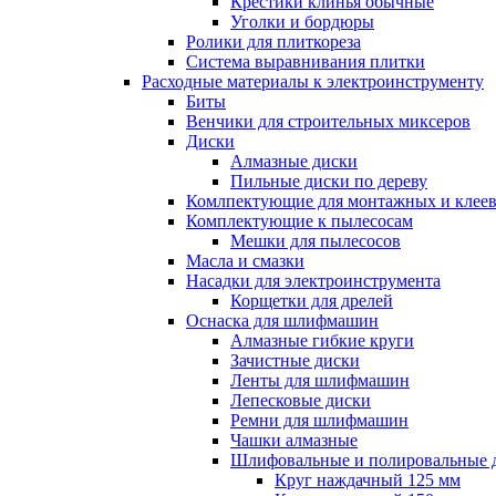
Крестики клинья обычные
Уголки и бордюры
Ролики для плиткореза
Система выравнивания плитки
Расходные материалы к электроинструменту
Биты
Венчики для строительных миксеров
Диски
Алмазные диски
Пильные диски по дереву
Комлпектующие для монтажных и клеев
Комплектующие к пылесосам
Мешки для пылесосов
Масла и смазки
Насадки для электроинструмента
Корщетки для дрелей
Оснаска для шлифмашин
Алмазные гибкие круги
Зачистные диски
Ленты для шлифмашин
Лепесковые диски
Ремни для шлифмашин
Чашки алмазные
Шлифовальные и полировальные 
Круг наждачный 125 мм