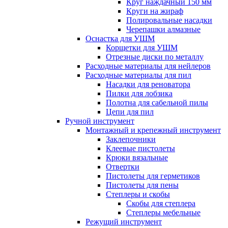
Круг наждачный 150 мм
Круги на жираф
Полировальные насадки
Черепашки алмазные
Оснастка для УШМ
Корщетки для УШМ
Отрезные диски по металлу
Расходные материалы для нейлеров
Расходные материалы для пил
Насадки для реноватора
Пилки для лобзика
Полотна для сабельной пилы
Цепи для пил
Ручной инструмент
Монтажный и крепежный инструмент
Заклепочники
Клеевые пистолеты
Крюки вязальные
Отвертки
Пистолеты для герметиков
Пистолеты для пены
Степлеры и скобы
Скобы для степлера
Степлеры мебельные
Режущий инструмент