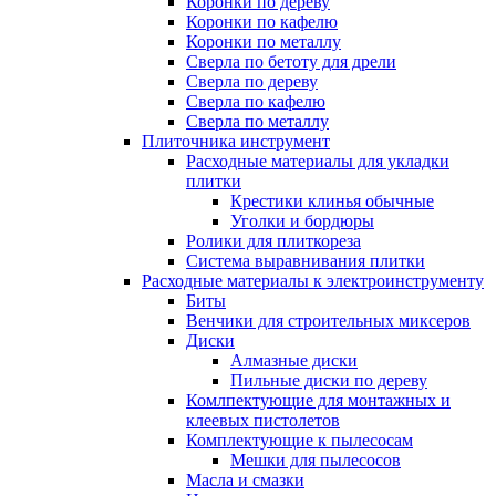
Коронки по дереву
Коронки по кафелю
Коронки по металлу
Сверла по бетоту для дрели
Сверла по дереву
Сверла по кафелю
Сверла по металлу
Плиточника инструмент
Расходные материалы для укладки
плитки
Крестики клинья обычные
Уголки и бордюры
Ролики для плиткореза
Система выравнивания плитки
Расходные материалы к электроинструменту
Биты
Венчики для строительных миксеров
Диски
Алмазные диски
Пильные диски по дереву
Комлпектующие для монтажных и
клеевых пистолетов
Комплектующие к пылесосам
Мешки для пылесосов
Масла и смазки