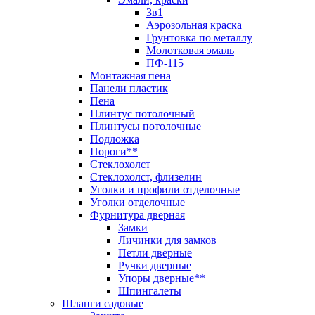
3в1
Аэрозольная краска
Грунтовка по металлу
Молотковая эмаль
ПФ-115
Монтажная пена
Панели пластик
Пена
Плинтус потолочный
Плинтусы потолочные
Подложка
Пороги**
Стеклохолст
Стеклохолст, флизелин
Уголки и профили отделочные
Уголки отделочные
Фурнитура дверная
Замки
Личинки для замков
Петли дверные
Ручки дверные
Упоры дверные**
Шпингалеты
Шланги садовые