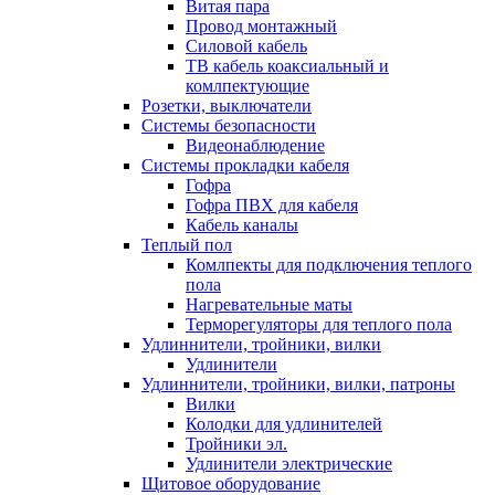
Витая пара
Провод монтажный
Силовой кабель
ТВ кабель коаксиальный и
комлпектующие
Розетки, выключатели
Системы безопасности
Видеонаблюдение
Системы прокладки кабеля
Гофра
Гофра ПВХ для кабеля
Кабель каналы
Теплый пол
Комлпекты для подключения теплого
пола
Нагревательные маты
Терморегуляторы для теплого пола
Удлиннители, тройники, вилки
Удлинители
Удлиннители, тройники, вилки, патроны
Вилки
Колодки для удлинителей
Тройники эл.
Удлинители электрические
Щитовое оборудование