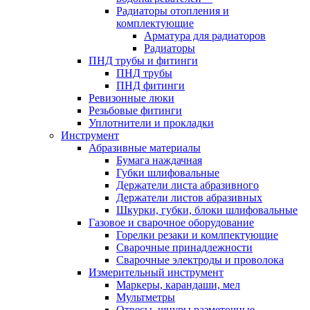
Радиаторы отопления и
комплектующие
Арматура для радиаторов
Радиаторы
ПНД трубы и фитинги
ПНД трубы
ПНД фитинги
Ревизонные люки
Резьбовые фитинги
Уплотнители и прокладки
Инструмент
Абразивные материалы
Бумага наждачная
Губки шлифовальные
Держатели листа абразивного
Держатели листов абразивных
Шкурки, губки, блоки шлифовальные
Газовое и сварочное оборудование
Горелки резаки и комлпектующие
Сварочные принадлежности
Сварочные электроды и проволока
Измерительный инструмент
Маркеры, карандаши, мел
Мультметры
Отвесы, шнуры разметочные