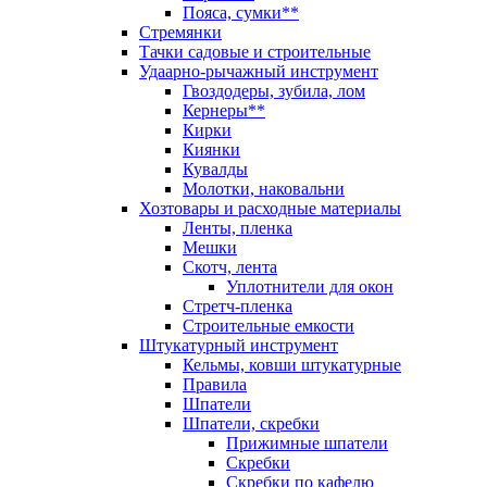
Пояса, сумки**
Стремянки
Тачки садовые и строительные
Удаарно-рычажный инструмент
Гвоздодеры, зубила, лом
Кернеры**
Кирки
Киянки
Кувалды
Молотки, наковальни
Хозтовары и расходные материалы
Ленты, пленка
Мешки
Скотч, лента
Уплотнители для окон
Стретч-пленка
Строительные емкости
Штукатурный инструмент
Кельмы, ковши штукатурные
Правила
Шпатели
Шпатели, скребки
Прижимные шпатели
Скребки
Скребки по кафелю