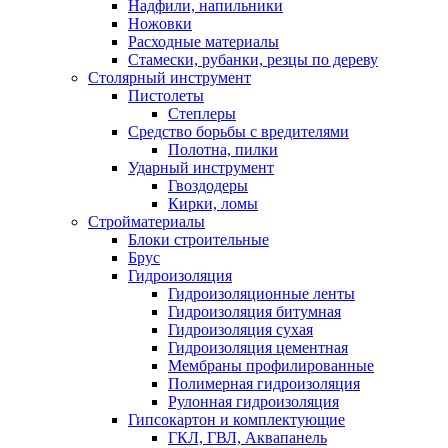
Надфили, напильники
Ножовки
Расходные материалы
Стамески, рубанки, резцы по дереву
Столярный инструмент
Пистолеты
Степлеры
Средство борьбы с вредителями
Полотна, пилки
Ударный инструмент
Гвоздодеры
Кирки, ломы
Стройматериалы
Блоки строительные
Брус
Гидроизоляция
Гидроизоляционные ленты
Гидроизоляция битумная
Гидроизоляция сухая
Гидроизоляция цементная
Мембраны профилированные
Полимерная гидроизоляция
Рулонная гидроизоляция
Гипсокартон и комплектующие
ГКЛ, ГВЛ, Аквапанель