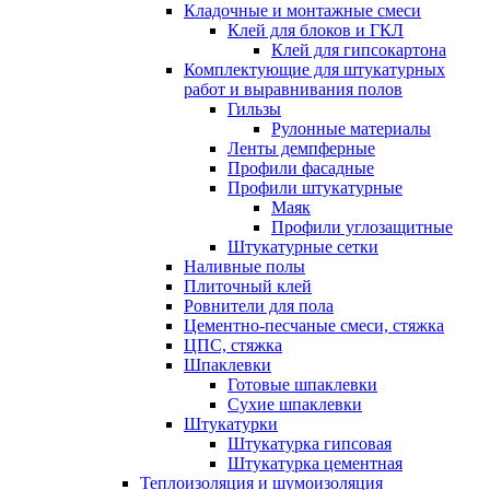
Кладочные и монтажные смеси
Клей для блоков и ГКЛ
Клей для гипсокартона
Комплектующие для штукатурных
работ и выравнивания полов
Гильзы
Рулонные материалы
Ленты демпферные
Профили фасадные
Профили штукатурные
Маяк
Профили углозащитные
Штукатурные сетки
Наливные полы
Плиточный клей
Ровнители для пола
Цементно-песчаные смеси, стяжка
ЦПС, стяжка
Шпаклевки
Готовые шпаклевки
Сухие шпаклевки
Штукатурки
Штукатурка гипсовая
Штукатурка цементная
Теплоизоляция и шумоизоляция