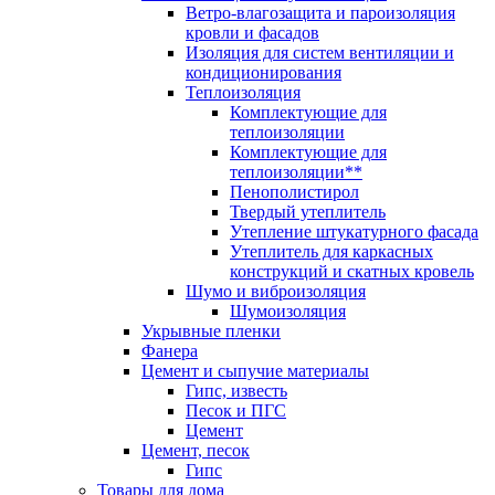
Ветро-влагозащита и пароизоляция
кровли и фасадов
Изоляция для систем вентиляции и
кондиционирования
Теплоизоляция
Комплектующие для
теплоизоляции
Комплектующие для
теплоизоляции**
Пенополистирол
Твердый утеплитель
Утепление штукатурного фасада
Утеплитель для каркасных
конструкций и скатных кровель
Шумо и виброизоляция
Шумоизоляция
Укрывные пленки
Фанера
Цемент и сыпучие материалы
Гипс, известь
Песок и ПГС
Цемент
Цемент, песок
Гипс
Товары для дома