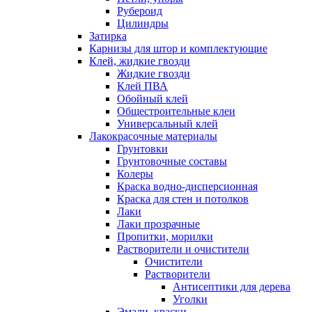
Рубероид
Цилиндры
Затирка
Карнизы для штор и комплектующие
Клей, жидкие гвозди
Жидкие гвозди
Клей ПВА
Обойный клей
Общестроительные клеи
Универсальный клей
Лакокрасочные материалы
Грунтовки
Грунтовочные составы
Колеры
Краска водно-дисперсионная
Краска для стен и потолков
Лаки
Лаки прозрачные
Пропитки, морилки
Растворители и очистители
Очистители
Растворители
Антисептики для дерева
Уголки
Эмали, краски