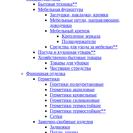
Бытовая техника**
Мебельная фурнитура
Заглушки, накладки, кромки
Мебельные петли, направляющие,
доводчики
Мебельный крепеж
Крепление зеркала
Полкодержатели
Средства для ухода за мебелью**
Посуда и кухонная утварь**
Хозяйственно-бытовые товары
Товары для уборки
Чистящие стредства
Финишная отделка
Герметики
Геретики полиуретановые
Герметики акриловые
Герметики кровельные
Герметики силиконовые
Герметики термостойкие
Герметики термостойкие**
Сетки
Замочно-скобяные изделия
Задвижки
Петли, упоры