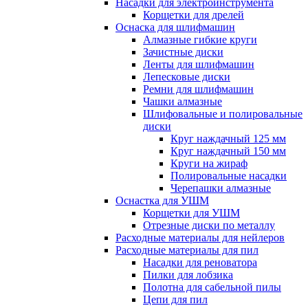
Насадки для электроинструмента
Корщетки для дрелей
Оснаска для шлифмашин
Алмазные гибкие круги
Зачистные диски
Ленты для шлифмашин
Лепесковые диски
Ремни для шлифмашин
Чашки алмазные
Шлифовальные и полировальные
диски
Круг наждачный 125 мм
Круг наждачный 150 мм
Круги на жираф
Полировальные насадки
Черепашки алмазные
Оснастка для УШМ
Корщетки для УШМ
Отрезные диски по металлу
Расходные материалы для нейлеров
Расходные материалы для пил
Насадки для реноватора
Пилки для лобзика
Полотна для сабельной пилы
Цепи для пил