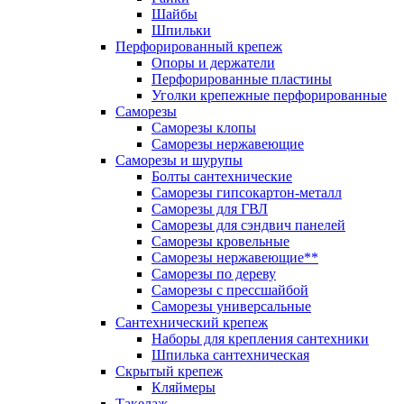
Шайбы
Шпильки
Перфорированный крепеж
Опоры и держатели
Перфорированные пластины
Уголки крепежные перфорированные
Саморезы
Саморезы клопы
Саморезы нержавеющие
Саморезы и шурупы
Болты сантехнические
Саморезы гипсокартон-металл
Саморезы для ГВЛ
Саморезы для сэндвич панелей
Саморезы кровельные
Саморезы нержавеющие**
Саморезы по дереву
Саморезы с прессшайбой
Саморезы универсальные
Сантехнический крепеж
Наборы для крепления сантехники
Шпилька сантехническая
Скрытый крепеж
Кляймеры
Такелаж