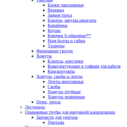
Блоки такелажные
Веревки
Зажим троса
Канаты, шнуры.шпагаты
Карабины
Коуши
Крючки S-образные**
Рым болты и гайки
Талрепы
Финишные гвозди
Хомуты
Клипсы, крестики
Комплектующие к гофрам для кабеля
Краскопульты
Хомуты, скобы и ленты
Ленты монтажные
Скобы
Хомуты трубные
Хомуты червячные
Цепи, тросы
Лестницы
Оранжевые трубы для наружной канализации
Запчасти для унитаза
Унитазы