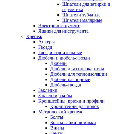
Шпатели для затирки и
герметика
Шпатели зубчатые
Шпатели малярные
Электроинструмент
Ящики для инструмента
Крепеж
Анкеры
Гвозди
Гвозди строительные
Дюбели и дюбель-гвозди
Дюбели
Дюбели для гипсокартона
Дюбели для теплоизоляции
Дюбели распорные
Дюбель-гвозди
Заклепки
Заклепки, скобы
Кронштейны, крюки и профили
Кронштейны для полок
Метрический крепеж
Болты
Болты гайки шпильки
Винты
Гайки