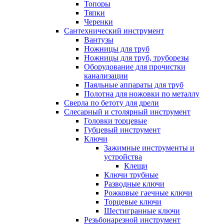
Топоры
Тяпки
Черенки
Сантехнический инструмент
Вантузы
Ножницы для труб
Ножницы для труб, труборезы
Оборудование для прочистки
канализации
Паяльные аппараты для труб
Полотна для ножовки по металлу
Сверла по бетоту для дрели
Слесарный и столярный инструмент
Головки торцевые
Губцевый инструмент
Ключи
Зажимные инструменты и
устройства
Клещи
Ключи трубные
Разводные ключи
Рожковые гаечные ключи
Торцевые ключи
Шестигранные ключи
Резьбонарезной инструмент