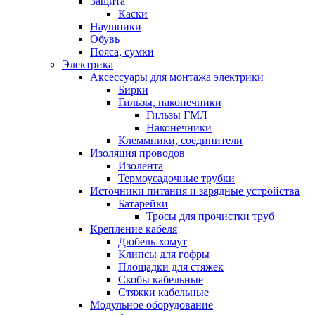
Защита
Каски
Наушники
Обувь
Пояса, сумки
Электрика
Аксессуары для монтажа электрики
Бирки
Гильзы, наконечники
Гильзы ГМЛ
Наконечники
Клеммники, соединители
Изоляция проводов
Изолента
Термоусадочные трубки
Источники питания и зарядные устройства
Батарейки
Тросы для прочистки труб
Крепление кабеля
Дюбель-хомут
Клипсы для гофры
Площадки для стяжек
Скобы кабельные
Стяжки кабельные
Модульное оборудование