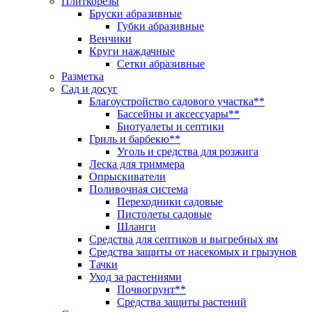
Плиткорезы
Бруски абразивные
Губки абразивные
Венчики
Круги наждачные
Сетки абразивные
Разметка
Сад и досуг
Благоустройство садового участка**
Бассейны и аксессуары**
Биотуалеты и септики
Гриль и барбекю**
Уголь и средства для розжига
Леска для триммера
Опрыскиватели
Поливочная система
Переходники садовые
Пистолеты садовые
Шланги
Средства для септиков и выгребных ям
Средства защиты от насекомых и грызунов
Тачки
Уход за растениями
Почвогрунт**
Средства защиты растений