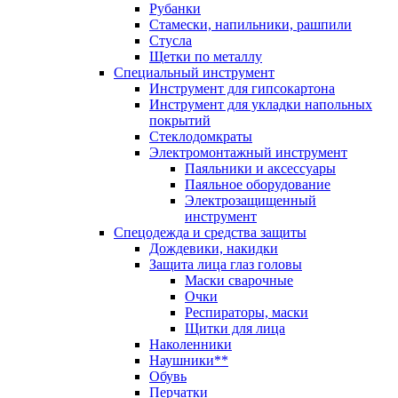
Рубанки
Стамески, напильники, рашпили
Стусла
Щетки по металлу
Специальный инструмент
Инструмент для гипсокартона
Инструмент для укладки напольных
покрытий
Стеклодомкраты
Электромонтажный инструмент
Паяльники и аксессуары
Паяльное оборудование
Электрозащищенный
инструмент
Спецодежда и средства защиты
Дождевики, накидки
Защита лица глаз головы
Маски сварочные
Очки
Респираторы, маски
Щитки для лица
Наколенники
Наушники**
Обувь
Перчатки