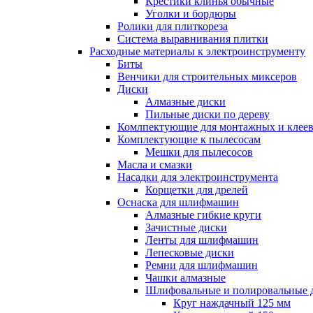
Крестики клинья обычные
Уголки и бордюры
Ролики для плиткореза
Система выравнивания плитки
Расходные материалы к электроинструменту
Биты
Венчики для строительных миксеров
Диски
Алмазные диски
Пильные диски по дереву
Комлпектующие для монтажных и клеев
Комплектующие к пылесосам
Мешки для пылесосов
Масла и смазки
Насадки для электроинструмента
Корщетки для дрелей
Оснаска для шлифмашин
Алмазные гибкие круги
Зачистные диски
Ленты для шлифмашин
Лепесковые диски
Ремни для шлифмашин
Чашки алмазные
Шлифовальные и полировальные 
Круг наждачный 125 мм