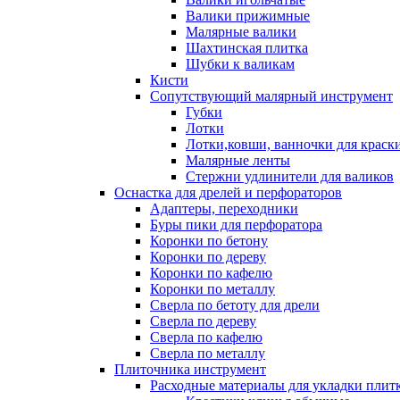
Валики прижимные
Малярные валики
Шахтинская плитка
Шубки к валикам
Кисти
Сопутствующий малярный инструмент
Губки
Лотки
Лотки,ковши, ванночки для краск
Малярные ленты
Стержни удлинители для валиков
Оснастка для дрелей и перфораторов
Адаптеры, переходники
Буры пики для перфоратора
Коронки по бетону
Коронки по дереву
Коронки по кафелю
Коронки по металлу
Сверла по бетоту для дрели
Сверла по дереву
Сверла по кафелю
Сверла по металлу
Плиточника инструмент
Расходные материалы для укладки плит