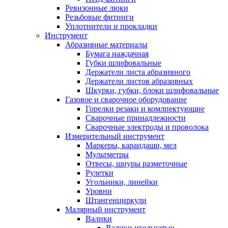
Ревизонные люки
Резьбовые фитинги
Уплотнители и прокладки
Инструмент
Абразивные материалы
Бумага наждачная
Губки шлифовальные
Держатели листа абразивного
Держатели листов абразивных
Шкурки, губки, блоки шлифовальные
Газовое и сварочное оборудование
Горелки резаки и комлпектующие
Сварочные принадлежности
Сварочные электроды и проволока
Измерительный инструмент
Маркеры, карандаши, мел
Мультметры
Отвесы, шнуры разметочные
Рулетки
Угольники, линейки
Уровни
Штангенциркули
Малярный инструмент
Валики
Валики игольчатые