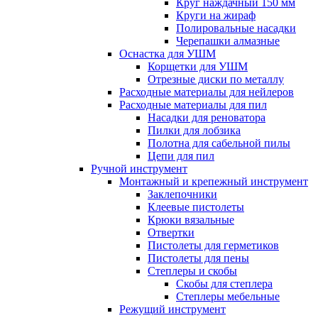
Круг наждачный 150 мм
Круги на жираф
Полировальные насадки
Черепашки алмазные
Оснастка для УШМ
Корщетки для УШМ
Отрезные диски по металлу
Расходные материалы для нейлеров
Расходные материалы для пил
Насадки для реноватора
Пилки для лобзика
Полотна для сабельной пилы
Цепи для пил
Ручной инструмент
Монтажный и крепежный инструмент
Заклепочники
Клеевые пистолеты
Крюки вязальные
Отвертки
Пистолеты для герметиков
Пистолеты для пены
Степлеры и скобы
Скобы для степлера
Степлеры мебельные
Режущий инструмент