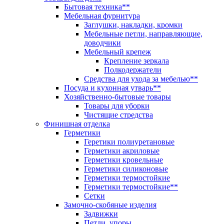
Бытовая техника**
Мебельная фурнитура
Заглушки, накладки, кромки
Мебельные петли, направляющие,
доводчики
Мебельный крепеж
Крепление зеркала
Полкодержатели
Средства для ухода за мебелью**
Посуда и кухонная утварь**
Хозяйственно-бытовые товары
Товары для уборки
Чистящие стредства
Финишная отделка
Герметики
Геретики полиуретановые
Герметики акриловые
Герметики кровельные
Герметики силиконовые
Герметики термостойкие
Герметики термостойкие**
Сетки
Замочно-скобяные изделия
Задвижки
Петли, упоры