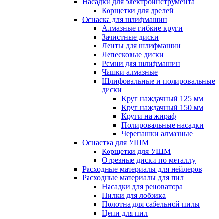
Насадки для электроинструмента
Корщетки для дрелей
Оснаска для шлифмашин
Алмазные гибкие круги
Зачистные диски
Ленты для шлифмашин
Лепесковые диски
Ремни для шлифмашин
Чашки алмазные
Шлифовальные и полировальные
диски
Круг наждачный 125 мм
Круг наждачный 150 мм
Круги на жираф
Полировальные насадки
Черепашки алмазные
Оснастка для УШМ
Корщетки для УШМ
Отрезные диски по металлу
Расходные материалы для нейлеров
Расходные материалы для пил
Насадки для реноватора
Пилки для лобзика
Полотна для сабельной пилы
Цепи для пил