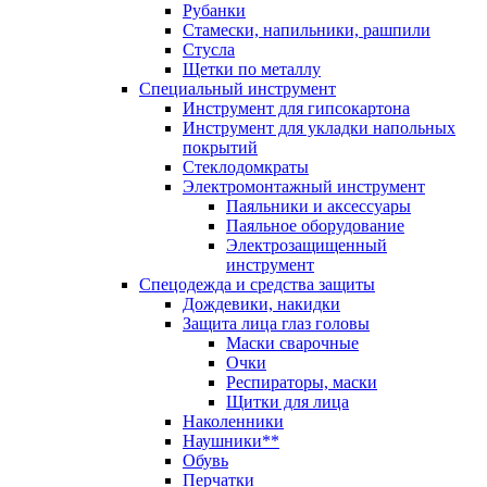
Рубанки
Стамески, напильники, рашпили
Стусла
Щетки по металлу
Специальный инструмент
Инструмент для гипсокартона
Инструмент для укладки напольных
покрытий
Стеклодомкраты
Электромонтажный инструмент
Паяльники и аксессуары
Паяльное оборудование
Электрозащищенный
инструмент
Спецодежда и средства защиты
Дождевики, накидки
Защита лица глаз головы
Маски сварочные
Очки
Респираторы, маски
Щитки для лица
Наколенники
Наушники**
Обувь
Перчатки