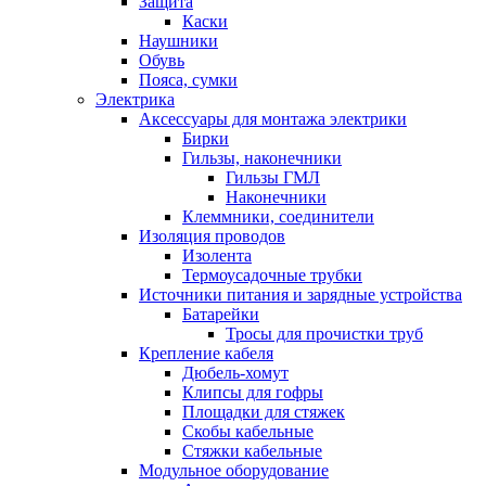
Защита
Каски
Наушники
Обувь
Пояса, сумки
Электрика
Аксессуары для монтажа электрики
Бирки
Гильзы, наконечники
Гильзы ГМЛ
Наконечники
Клеммники, соединители
Изоляция проводов
Изолента
Термоусадочные трубки
Источники питания и зарядные устройства
Батарейки
Тросы для прочистки труб
Крепление кабеля
Дюбель-хомут
Клипсы для гофры
Площадки для стяжек
Скобы кабельные
Стяжки кабельные
Модульное оборудование