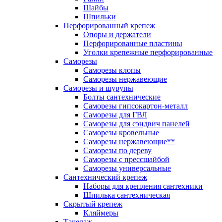
Шайбы
Шпильки
Перфорированный крепеж
Опоры и держатели
Перфорированные пластины
Уголки крепежные перфорированные
Саморезы
Саморезы клопы
Саморезы нержавеющие
Саморезы и шурупы
Болты сантехнические
Саморезы гипсокартон-металл
Саморезы для ГВЛ
Саморезы для сэндвич панелей
Саморезы кровельные
Саморезы нержавеющие**
Саморезы по дереву
Саморезы с прессшайбой
Саморезы универсальные
Сантехнический крепеж
Наборы для крепления сантехники
Шпилька сантехническая
Скрытый крепеж
Кляймеры
Такелаж