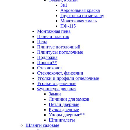
3в1
Аэрозольная краска
Грунтовка по металлу
Молотковая эмаль
ПФ-115
Монтажная пена
Панели пластик
Пена
Плинтус потолочный
Плинтусы потолочные
Подложка
Пороги**
Стеклохолст
Стеклохолст, флизелин
Уголки и профили отделочные
Уголки отделочные
Фурнитура дверная
Замки
Личинки для замков
Петли дверные
Ручки дверные
Упоры дверные**
Шпингалеты
Шланги садовые