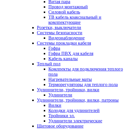
Витая пара
Провод монтажный
Силовой кабель
ТВ кабель коаксиальный и
комлпектующие
Розетки, выключатели
Системы безопасности
Видеонаблюдение
Системы прокладки кабеля
Гофра
Гофра ПВХ для кабеля
Кабель каналы
Теплый пол
Комлпекты для подключения теплого
пола
Нагревательные маты
Терморегуляторы для теплого пола
Удлиннители, тройники, вилки
Удлинители
Удлиннители, тройники, вилки, патроны
Вилки
Колодки для удлинителей
Тройники эл.
Удлинители электрические
Щитовое оборудование