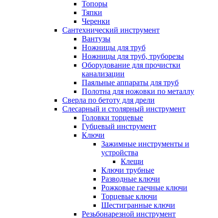
Топоры
Тяпки
Черенки
Сантехнический инструмент
Вантузы
Ножницы для труб
Ножницы для труб, труборезы
Оборудование для прочистки
канализации
Паяльные аппараты для труб
Полотна для ножовки по металлу
Сверла по бетоту для дрели
Слесарный и столярный инструмент
Головки торцевые
Губцевый инструмент
Ключи
Зажимные инструменты и
устройства
Клещи
Ключи трубные
Разводные ключи
Рожковые гаечные ключи
Торцевые ключи
Шестигранные ключи
Резьбонарезной инструмент