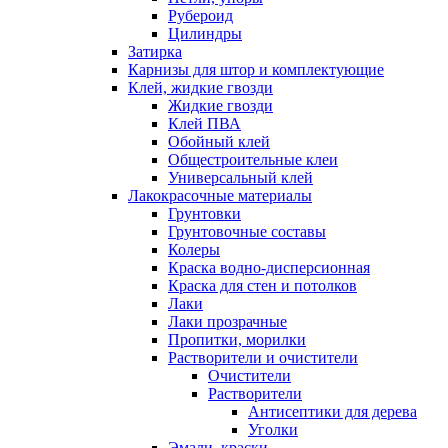
Рубероид
Цилиндры
Затирка
Карнизы для штор и комплектующие
Клей, жидкие гвозди
Жидкие гвозди
Клей ПВА
Обойный клей
Общестроительные клеи
Универсальный клей
Лакокрасочные материалы
Грунтовки
Грунтовочные составы
Колеры
Краска водно-дисперсионная
Краска для стен и потолков
Лаки
Лаки прозрачные
Пропитки, морилки
Растворители и очистители
Очистители
Растворители
Антисептики для дерева
Уголки
Эмали, краски