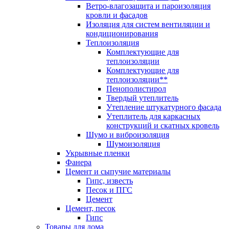
Ветро-влагозащита и пароизоляция
кровли и фасадов
Изоляция для систем вентиляции и
кондиционирования
Теплоизоляция
Комплектующие для
теплоизоляции
Комплектующие для
теплоизоляции**
Пенополистирол
Твердый утеплитель
Утепление штукатурного фасада
Утеплитель для каркасных
конструкций и скатных кровель
Шумо и виброизоляция
Шумоизоляция
Укрывные пленки
Фанера
Цемент и сыпучие материалы
Гипс, известь
Песок и ПГС
Цемент
Цемент, песок
Гипс
Товары для дома