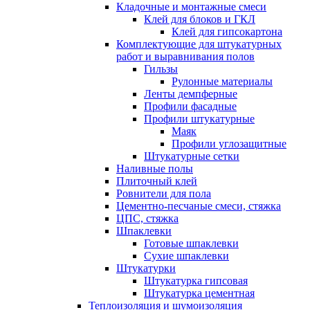
Кладочные и монтажные смеси
Клей для блоков и ГКЛ
Клей для гипсокартона
Комплектующие для штукатурных
работ и выравнивания полов
Гильзы
Рулонные материалы
Ленты демпферные
Профили фасадные
Профили штукатурные
Маяк
Профили углозащитные
Штукатурные сетки
Наливные полы
Плиточный клей
Ровнители для пола
Цементно-песчаные смеси, стяжка
ЦПС, стяжка
Шпаклевки
Готовые шпаклевки
Сухие шпаклевки
Штукатурки
Штукатурка гипсовая
Штукатурка цементная
Теплоизоляция и шумоизоляция