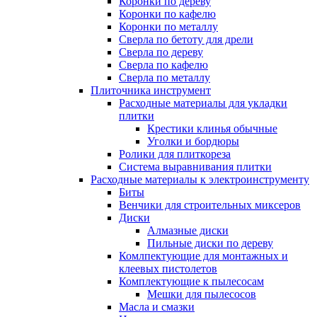
Коронки по дереву
Коронки по кафелю
Коронки по металлу
Сверла по бетоту для дрели
Сверла по дереву
Сверла по кафелю
Сверла по металлу
Плиточника инструмент
Расходные материалы для укладки
плитки
Крестики клинья обычные
Уголки и бордюры
Ролики для плиткореза
Система выравнивания плитки
Расходные материалы к электроинструменту
Биты
Венчики для строительных миксеров
Диски
Алмазные диски
Пильные диски по дереву
Комлпектующие для монтажных и
клеевых пистолетов
Комплектующие к пылесосам
Мешки для пылесосов
Масла и смазки