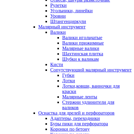
Рулетки
Угольники, линейки
Уровни
Штангенциркули
Малярный инструмент
Валики
Валики игольчатые
Валики прижимные
Малярные валики
Шахтинская плитка
Шубки к валикам
Кисти
Сопутствующий малярный инструмент
Губки
Лотки
Лотки,ковши, ванночки для
краски
Малярные ленты
Стержни удлинители для
валиков
Оснастка для дрелей и перфораторов
Адаптеры, переходники
Буры пики для перфоратора
Коронки по бетону