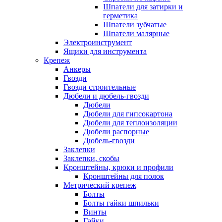
Шпатели для затирки и
герметика
Шпатели зубчатые
Шпатели малярные
Электроинструмент
Ящики для инструмента
Крепеж
Анкеры
Гвозди
Гвозди строительные
Дюбели и дюбель-гвозди
Дюбели
Дюбели для гипсокартона
Дюбели для теплоизоляции
Дюбели распорные
Дюбель-гвозди
Заклепки
Заклепки, скобы
Кронштейны, крюки и профили
Кронштейны для полок
Метрический крепеж
Болты
Болты гайки шпильки
Винты
Гайки