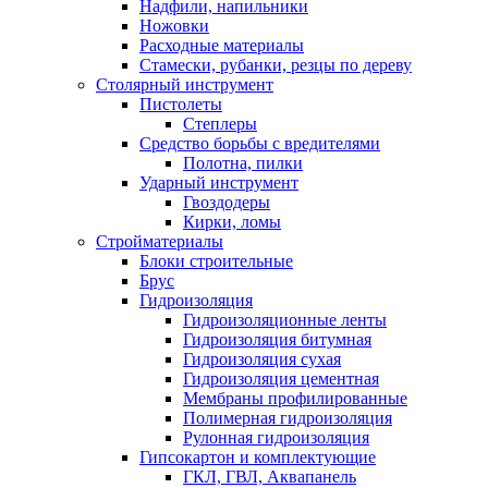
Надфили, напильники
Ножовки
Расходные материалы
Стамески, рубанки, резцы по дереву
Столярный инструмент
Пистолеты
Степлеры
Средство борьбы с вредителями
Полотна, пилки
Ударный инструмент
Гвоздодеры
Кирки, ломы
Стройматериалы
Блоки строительные
Брус
Гидроизоляция
Гидроизоляционные ленты
Гидроизоляция битумная
Гидроизоляция сухая
Гидроизоляция цементная
Мембраны профилированные
Полимерная гидроизоляция
Рулонная гидроизоляция
Гипсокартон и комплектующие
ГКЛ, ГВЛ, Аквапанель