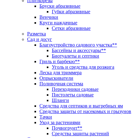
Плиткорезы
Бруски абразивные
Губки абразивные
Венчики
Круги наждачные
Сетки абразивные
Разметка
Сад и досуг
Благоустройство садового участка**
Бассейны и аксессуары**
Биотуалеты и септики
Гриль и барбекю**
Уголь и средства для розжига
Леска для триммера
Опрыскиватели
Поливочная система
Переходники садовые
Пистолеты садовые
Шланги
Средства для септиков и выгребных ям
Средства защиты от насекомых и грызунов
Тачки
Уход за растениями
Почвогрунт**
Средства защиты растений