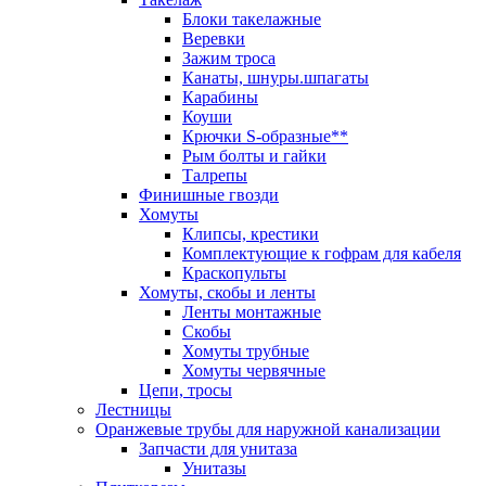
Блоки такелажные
Веревки
Зажим троса
Канаты, шнуры.шпагаты
Карабины
Коуши
Крючки S-образные**
Рым болты и гайки
Талрепы
Финишные гвозди
Хомуты
Клипсы, крестики
Комплектующие к гофрам для кабеля
Краскопульты
Хомуты, скобы и ленты
Ленты монтажные
Скобы
Хомуты трубные
Хомуты червячные
Цепи, тросы
Лестницы
Оранжевые трубы для наружной канализации
Запчасти для унитаза
Унитазы