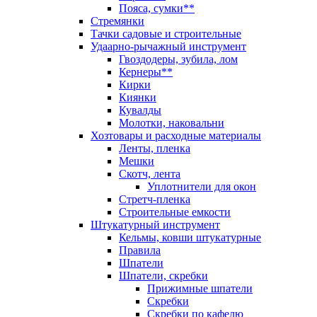
Пояса, сумки**
Стремянки
Тачки садовые и строительные
Удаарно-рычажный инструмент
Гвоздодеры, зубила, лом
Кернеры**
Кирки
Киянки
Кувалды
Молотки, наковальни
Хозтовары и расходные материалы
Ленты, пленка
Мешки
Скотч, лента
Уплотнители для окон
Стретч-пленка
Строительные емкости
Штукатурный инструмент
Кельмы, ковши штукатурные
Правила
Шпатели
Шпатели, скребки
Прижимные шпатели
Скребки
Скребки по кафелю