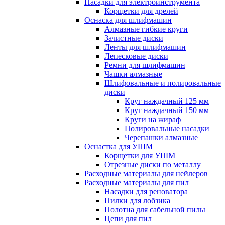
Насадки для электроинструмента
Корщетки для дрелей
Оснаска для шлифмашин
Алмазные гибкие круги
Зачистные диски
Ленты для шлифмашин
Лепесковые диски
Ремни для шлифмашин
Чашки алмазные
Шлифовальные и полировальные
диски
Круг наждачный 125 мм
Круг наждачный 150 мм
Круги на жираф
Полировальные насадки
Черепашки алмазные
Оснастка для УШМ
Корщетки для УШМ
Отрезные диски по металлу
Расходные материалы для нейлеров
Расходные материалы для пил
Насадки для реноватора
Пилки для лобзика
Полотна для сабельной пилы
Цепи для пил