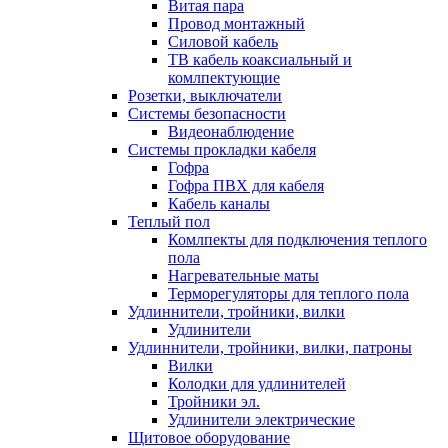
Витая пара
Провод монтажный
Силовой кабель
ТВ кабель коаксиальный и
комлпектующие
Розетки, выключатели
Системы безопасности
Видеонаблюдение
Системы прокладки кабеля
Гофра
Гофра ПВХ для кабеля
Кабель каналы
Теплый пол
Комлпекты для подключения теплого
пола
Нагревательные маты
Терморегуляторы для теплого пола
Удлиннители, тройники, вилки
Удлинители
Удлиннители, тройники, вилки, патроны
Вилки
Колодки для удлинителей
Тройники эл.
Удлинители электрические
Щитовое оборудование