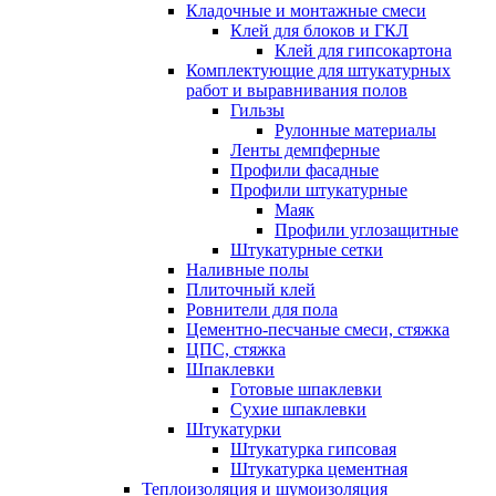
Кладочные и монтажные смеси
Клей для блоков и ГКЛ
Клей для гипсокартона
Комплектующие для штукатурных
работ и выравнивания полов
Гильзы
Рулонные материалы
Ленты демпферные
Профили фасадные
Профили штукатурные
Маяк
Профили углозащитные
Штукатурные сетки
Наливные полы
Плиточный клей
Ровнители для пола
Цементно-песчаные смеси, стяжка
ЦПС, стяжка
Шпаклевки
Готовые шпаклевки
Сухие шпаклевки
Штукатурки
Штукатурка гипсовая
Штукатурка цементная
Теплоизоляция и шумоизоляция