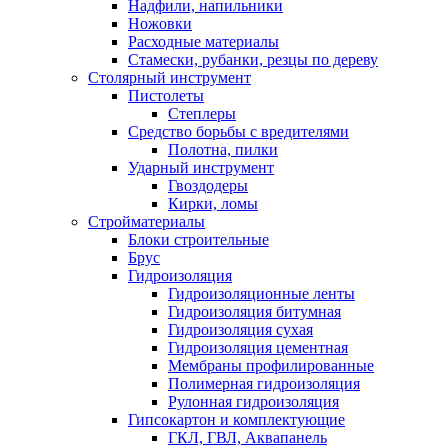
Надфили, напильники
Ножовки
Расходные материалы
Стамески, рубанки, резцы по дереву
Столярный инструмент
Пистолеты
Степлеры
Средство борьбы с вредителями
Полотна, пилки
Ударный инструмент
Гвоздодеры
Кирки, ломы
Стройматериалы
Блоки строительные
Брус
Гидроизоляция
Гидроизоляционные ленты
Гидроизоляция битумная
Гидроизоляция сухая
Гидроизоляция цементная
Мембраны профилированные
Полимерная гидроизоляция
Рулонная гидроизоляция
Гипсокартон и комплектующие
ГКЛ, ГВЛ, Аквапанель