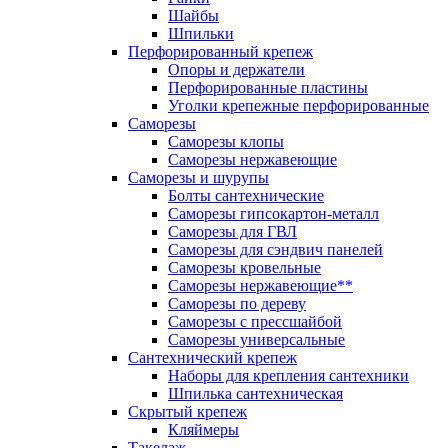
Шайбы
Шпильки
Перфорированный крепеж
Опоры и держатели
Перфорированные пластины
Уголки крепежные перфорированные
Саморезы
Саморезы клопы
Саморезы нержавеющие
Саморезы и шурупы
Болты сантехнические
Саморезы гипсокартон-металл
Саморезы для ГВЛ
Саморезы для сэндвич панелей
Саморезы кровельные
Саморезы нержавеющие**
Саморезы по дереву
Саморезы с прессшайбой
Саморезы универсальные
Сантехнический крепеж
Наборы для крепления сантехники
Шпилька сантехническая
Скрытый крепеж
Кляймеры
Такелаж