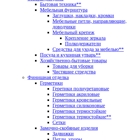
Бытовая техника**
Мебельная фурнитура
Заглушки, накладки, кромки
Мебельные петли, направляющие,
доводчики
Мебельный крепеж
Крепление зеркала
Полкодержатели
Средства для ухода за мебелью**
Посуда и кухонная утварь**
Хозяйственно-бытовые товары
Товары для уборки
Чистящие стредства
Финишная отделка
Герметики
Геретики полиуретановые
Герметики акриловые
Герметики кровельные
Герметики силиконовые
Герметики термостойкие
Герметики термостойкие**
Сетки
Замочно-скобяные изделия
Задвижки
Петли, упоры