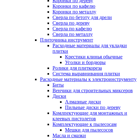
Коронки по дереву
Коронки по кафелю
Коронки по металлу
Сверла по бетоту для дрели
Сверла по дереву
Сверла по кафелю
Сверла по металлу
Плиточника инструмент
Расходные материалы для укладки
плитки
Крестики клинья обычные
Уголки и бордюры
Ролики для плиткореза
Система выравнивания плитки
Расходные материалы к электроинструменту
Биты
Венчики для строительных миксеров
Диски
Алмазные диски
Пильные диски по дереву
Комлпектующие для монтажных и
клеевых пистолетов
Комплектующие к пылесосам
Мешки для пылесосов
Масла и смазки