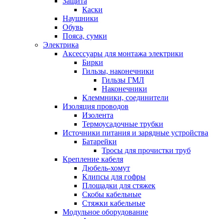
Защита
Каски
Наушники
Обувь
Пояса, сумки
Электрика
Аксессуары для монтажа электрики
Бирки
Гильзы, наконечники
Гильзы ГМЛ
Наконечники
Клеммники, соединители
Изоляция проводов
Изолента
Термоусадочные трубки
Источники питания и зарядные устройства
Батарейки
Тросы для прочистки труб
Крепление кабеля
Дюбель-хомут
Клипсы для гофры
Площадки для стяжек
Скобы кабельные
Стяжки кабельные
Модульное оборудование