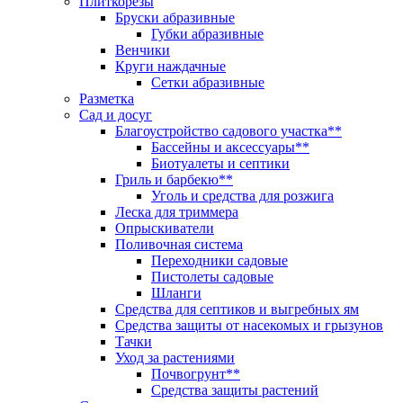
Плиткорезы
Бруски абразивные
Губки абразивные
Венчики
Круги наждачные
Сетки абразивные
Разметка
Сад и досуг
Благоустройство садового участка**
Бассейны и аксессуары**
Биотуалеты и септики
Гриль и барбекю**
Уголь и средства для розжига
Леска для триммера
Опрыскиватели
Поливочная система
Переходники садовые
Пистолеты садовые
Шланги
Средства для септиков и выгребных ям
Средства защиты от насекомых и грызунов
Тачки
Уход за растениями
Почвогрунт**
Средства защиты растений