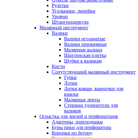
Рулетки
Угольники, линейки
Уровни
Штангенциркули
Малярный инструмент
Валики
Валики игольчатые
Валики прижимные
Малярные валики
Шахтинская плитка
Шубки к валикам
Кисти
Сопутствующий малярный инструмент
Губки
Лотки
Лотки,ковши, ванночки для
краски
Малярные ленты
Стержни удлинители для
валиков
Оснастка для дрелей и перфораторов
Адаптеры, переходники
Буры пики для перфоратора
Коронки по бетону