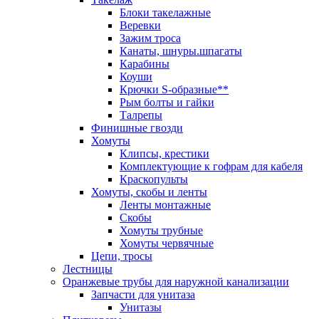
Блоки такелажные
Веревки
Зажим троса
Канаты, шнуры.шпагаты
Карабины
Коуши
Крючки S-образные**
Рым болты и гайки
Талрепы
Финишные гвозди
Хомуты
Клипсы, крестики
Комплектующие к гофрам для кабеля
Краскопульты
Хомуты, скобы и ленты
Ленты монтажные
Скобы
Хомуты трубные
Хомуты червячные
Цепи, тросы
Лестницы
Оранжевые трубы для наружной канализации
Запчасти для унитаза
Унитазы