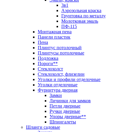
3в1
Аэрозольная краска
Грунтовка по металлу
Молотковая эмаль
ПФ-115
Монтажная пена
Панели пластик
Пена
Плинтус потолочный
Плинтусы потолочные
Подложка
Пороги**
Стеклохолст
Стеклохолст, флизелин
Уголки и профили отделочные
Уголки отделочные
Фурнитура дверная
Замки
Личинки для замков
Петли дверные
Ручки дверные
Упоры дверные**
Шпингалеты
Шланги садовые