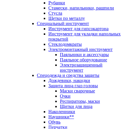
Рубанки
Стамески, напильники, рашпили
Стусла
Щетки по металлу
Специальный инструмент
Инструмент для гипсокартона
Инструмент для укладки напольных
покрытий
Стеклодомкраты
Электромонтажный инструмент
Паяльники и аксессуары
Паяльное оборудование
Электрозащищенный
инструмент
Спецодежда и средства защиты
Дождевики, накидки
Защита лица глаз головы
Маски сварочные
Очки
Респираторы, маски
Щитки для лица
Наколенники
Наушники**
Обувь
Перчатки