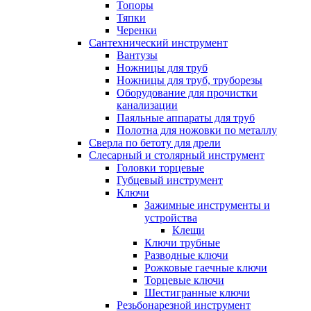
Топоры
Тяпки
Черенки
Сантехнический инструмент
Вантузы
Ножницы для труб
Ножницы для труб, труборезы
Оборудование для прочистки
канализации
Паяльные аппараты для труб
Полотна для ножовки по металлу
Сверла по бетоту для дрели
Слесарный и столярный инструмент
Головки торцевые
Губцевый инструмент
Ключи
Зажимные инструменты и
устройства
Клещи
Ключи трубные
Разводные ключи
Рожковые гаечные ключи
Торцевые ключи
Шестигранные ключи
Резьбонарезной инструмент