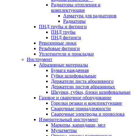
Радиаторы отопления и
комплектующие
Арматура для радиаторов
Радиаторы
ПНД трубы и фитинги
ПНД трубы
ПНД фитинги
Ревизонные люки
Резьбовые фитинги
Уплотнители и прокладки
Инструмент
Абразивные материалы
Бумага наждачная
Губки шлифовальные
Держатели листа абразивного
Держатели листов абразивных
Шкурки, губки, блоки шлифовальные
Газовое и сварочное оборудование
Горелки резаки и комлпектующие
Сварочные принадлежности
Сварочные электроды и проволока
Измерительный инструмент
Маркеры, карандаши, мел
Мультметры
Отвесы, шнуры разметочные