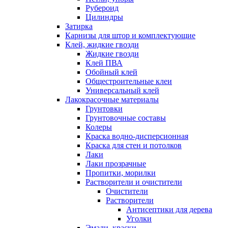
Рубероид
Цилиндры
Затирка
Карнизы для штор и комплектующие
Клей, жидкие гвозди
Жидкие гвозди
Клей ПВА
Обойный клей
Общестроительные клеи
Универсальный клей
Лакокрасочные материалы
Грунтовки
Грунтовочные составы
Колеры
Краска водно-дисперсионная
Краска для стен и потолков
Лаки
Лаки прозрачные
Пропитки, морилки
Растворители и очистители
Очистители
Растворители
Антисептики для дерева
Уголки
Эмали, краски