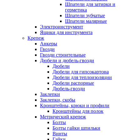
Шпатели для затирки и
герметика
Шпатели зубчатые
Шпатели малярные
Электроинструмент
Ящики для инструмента
Крепеж
Анкеры
Гвозди
Гвозди строительные
Дюбели и дюбель-гвозди
Дюбели
Дюбели для гипсокартона
Дюбели для теплоизоляции
Дюбели распорные
Дюбель-гвозди
Заклепки
Заклепки, скобы
Кронштейны, крюки и профили
Кронштейны для полок
Метрический крепеж
Болты
Болты гайки шпильки
Винты
Гайки