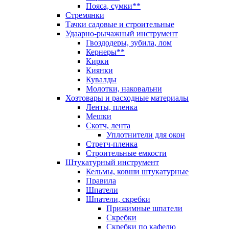
Пояса, сумки**
Стремянки
Тачки садовые и строительные
Удаарно-рычажный инструмент
Гвоздодеры, зубила, лом
Кернеры**
Кирки
Киянки
Кувалды
Молотки, наковальни
Хозтовары и расходные материалы
Ленты, пленка
Мешки
Скотч, лента
Уплотнители для окон
Стретч-пленка
Строительные емкости
Штукатурный инструмент
Кельмы, ковши штукатурные
Правила
Шпатели
Шпатели, скребки
Прижимные шпатели
Скребки
Скребки по кафелю