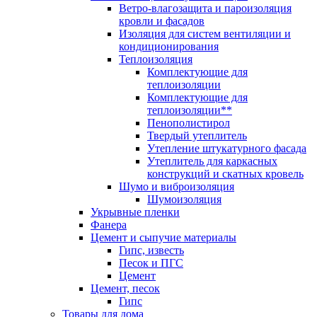
Ветро-влагозащита и пароизоляция
кровли и фасадов
Изоляция для систем вентиляции и
кондиционирования
Теплоизоляция
Комплектующие для
теплоизоляции
Комплектующие для
теплоизоляции**
Пенополистирол
Твердый утеплитель
Утепление штукатурного фасада
Утеплитель для каркасных
конструкций и скатных кровель
Шумо и виброизоляция
Шумоизоляция
Укрывные пленки
Фанера
Цемент и сыпучие материалы
Гипс, известь
Песок и ПГС
Цемент
Цемент, песок
Гипс
Товары для дома