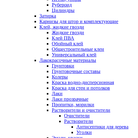
Рубероид
Цилиндры
Затирка
Карнизы для штор и комплектующие
Клей, жидкие гвозди
Жидкие гвозди
Клей ПВА
Обойный клей
Общестроительные клеи
Универсальный клей
Лакокрасочные материалы
Грунтовки
Грунтовочные составы
Колеры
Краска водно-дисперсионная
Краска для стен и потолков
Лаки
Лаки прозрачные
Пропитки, морилки
Растворители и очистители
Очистители
Растворители
Антисептики для дерева
Уголки
Эмали, краски