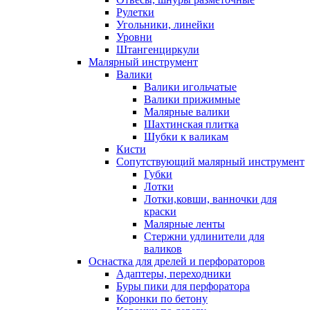
Рулетки
Угольники, линейки
Уровни
Штангенциркули
Малярный инструмент
Валики
Валики игольчатые
Валики прижимные
Малярные валики
Шахтинская плитка
Шубки к валикам
Кисти
Сопутствующий малярный инструмент
Губки
Лотки
Лотки,ковши, ванночки для
краски
Малярные ленты
Стержни удлинители для
валиков
Оснастка для дрелей и перфораторов
Адаптеры, переходники
Буры пики для перфоратора
Коронки по бетону