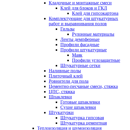
Кладочные и монтажные смеси
Клей для блоков и ГКЛ
Клей для гипсокартона
Комплектующие для штукатурных
работ и выравнивания полов
Гильзы
Рулонные материалы
Ленты демпферные
Профили фасадные
Профили штукатурные
Маяк
Профили углозащитные
Штукатурные сетки
Наливные полы
Плиточный клей
Ровнители для пола
Цементно-песчаные смеси, стяжка
ЦПС, стяжка
Шпаклевки
Готовые шпаклевки
Сухие шпаклевки
Штукатурки
Штукатурка гипсовая
Штукатурка цементная
Теплоизоляция и шумоизоляция