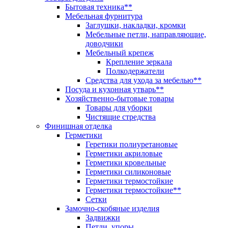
Бытовая техника**
Мебельная фурнитура
Заглушки, накладки, кромки
Мебельные петли, направляющие,
доводчики
Мебельный крепеж
Крепление зеркала
Полкодержатели
Средства для ухода за мебелью**
Посуда и кухонная утварь**
Хозяйственно-бытовые товары
Товары для уборки
Чистящие стредства
Финишная отделка
Герметики
Геретики полиуретановые
Герметики акриловые
Герметики кровельные
Герметики силиконовые
Герметики термостойкие
Герметики термостойкие**
Сетки
Замочно-скобяные изделия
Задвижки
Петли, упоры