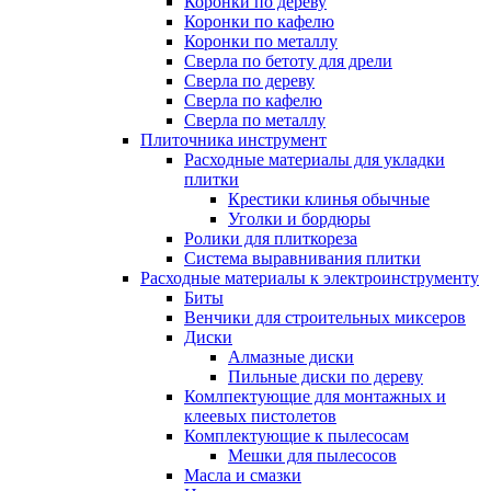
Коронки по дереву
Коронки по кафелю
Коронки по металлу
Сверла по бетоту для дрели
Сверла по дереву
Сверла по кафелю
Сверла по металлу
Плиточника инструмент
Расходные материалы для укладки
плитки
Крестики клинья обычные
Уголки и бордюры
Ролики для плиткореза
Система выравнивания плитки
Расходные материалы к электроинструменту
Биты
Венчики для строительных миксеров
Диски
Алмазные диски
Пильные диски по дереву
Комлпектующие для монтажных и
клеевых пистолетов
Комплектующие к пылесосам
Мешки для пылесосов
Масла и смазки