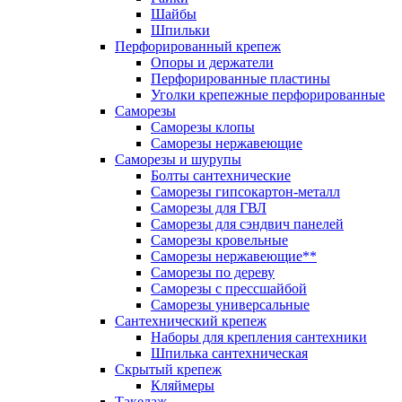
Шайбы
Шпильки
Перфорированный крепеж
Опоры и держатели
Перфорированные пластины
Уголки крепежные перфорированные
Саморезы
Саморезы клопы
Саморезы нержавеющие
Саморезы и шурупы
Болты сантехнические
Саморезы гипсокартон-металл
Саморезы для ГВЛ
Саморезы для сэндвич панелей
Саморезы кровельные
Саморезы нержавеющие**
Саморезы по дереву
Саморезы с прессшайбой
Саморезы универсальные
Сантехнический крепеж
Наборы для крепления сантехники
Шпилька сантехническая
Скрытый крепеж
Кляймеры
Такелаж