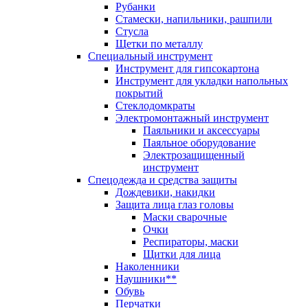
Рубанки
Стамески, напильники, рашпили
Стусла
Щетки по металлу
Специальный инструмент
Инструмент для гипсокартона
Инструмент для укладки напольных
покрытий
Стеклодомкраты
Электромонтажный инструмент
Паяльники и аксессуары
Паяльное оборудование
Электрозащищенный
инструмент
Спецодежда и средства защиты
Дождевики, накидки
Защита лица глаз головы
Маски сварочные
Очки
Респираторы, маски
Щитки для лица
Наколенники
Наушники**
Обувь
Перчатки