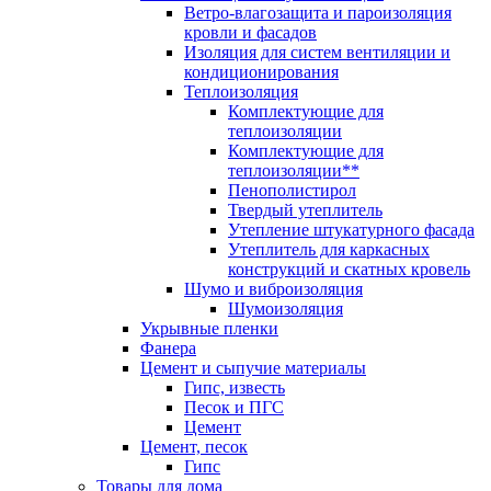
Ветро-влагозащита и пароизоляция
кровли и фасадов
Изоляция для систем вентиляции и
кондиционирования
Теплоизоляция
Комплектующие для
теплоизоляции
Комплектующие для
теплоизоляции**
Пенополистирол
Твердый утеплитель
Утепление штукатурного фасада
Утеплитель для каркасных
конструкций и скатных кровель
Шумо и виброизоляция
Шумоизоляция
Укрывные пленки
Фанера
Цемент и сыпучие материалы
Гипс, известь
Песок и ПГС
Цемент
Цемент, песок
Гипс
Товары для дома