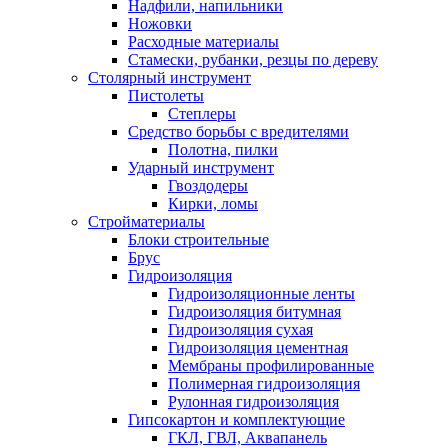
Надфили, напильники
Ножовки
Расходные материалы
Стамески, рубанки, резцы по дереву
Столярный инструмент
Пистолеты
Степлеры
Средство борьбы с вредителями
Полотна, пилки
Ударный инструмент
Гвоздодеры
Кирки, ломы
Стройматериалы
Блоки строительные
Брус
Гидроизоляция
Гидроизоляционные ленты
Гидроизоляция битумная
Гидроизоляция сухая
Гидроизоляция цементная
Мембраны профилированные
Полимерная гидроизоляция
Рулонная гидроизоляция
Гипсокартон и комплектующие
ГКЛ, ГВЛ, Аквапанель