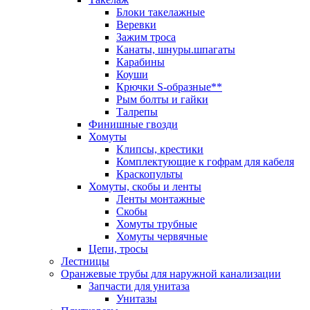
Блоки такелажные
Веревки
Зажим троса
Канаты, шнуры.шпагаты
Карабины
Коуши
Крючки S-образные**
Рым болты и гайки
Талрепы
Финишные гвозди
Хомуты
Клипсы, крестики
Комплектующие к гофрам для кабеля
Краскопульты
Хомуты, скобы и ленты
Ленты монтажные
Скобы
Хомуты трубные
Хомуты червячные
Цепи, тросы
Лестницы
Оранжевые трубы для наружной канализации
Запчасти для унитаза
Унитазы