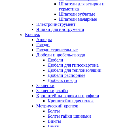
Шпатели для затирки и
герметика
Шпатели зубчатые
Шпатели малярные
Электроинструмент
Ящики для инструмента
Крепеж
Анкеры
Гвозди
Гвозди строительные
Дюбели и дюбель-гвозди
Дюбели
Дюбели для гипсокартона
Дюбели для теплоизоляции
Дюбели распорные
Дюбель-гвозди
Заклепки
Заклепки, скобы
Кронштейны, крюки и профили
Кронштейны для полок
Метрический крепеж
Болты
Болты гайки шпильки
Винты
Гайки