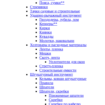
Пояса, сумки**
Стремянки
Тачки садовые и строительные
Удаарно-рычажный инструмент
Гвоздодеры, зубила, лом
Кернеры**
Кирки
Киянки
Кувалды
Молотки, наковальни
Хозтовары и расходные материалы
Ленты, пленка
Мешки
Скотч, лента
Уплотнители для окон
Стретч-пленка
Строительные емкости
Штукатурный инструмент
Кельмы, ковши штукатурные
Правила
Шпатели
Шпатели, скребки
Прижимные шпатели
Скребки
Скребки по кафелю