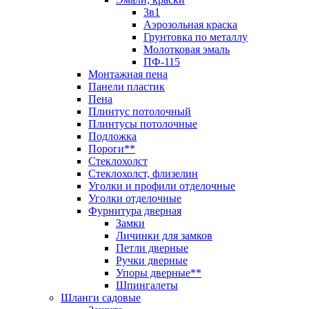
3в1
Аэрозольная краска
Грунтовка по металлу
Молотковая эмаль
ПФ-115
Монтажная пена
Панели пластик
Пена
Плинтус потолочный
Плинтусы потолочные
Подложка
Пороги**
Стеклохолст
Стеклохолст, флизелин
Уголки и профили отделочные
Уголки отделочные
Фурнитура дверная
Замки
Личинки для замков
Петли дверные
Ручки дверные
Упоры дверные**
Шпингалеты
Шланги садовые