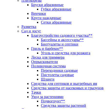
Плиткорезы
Бруски абразивные
Губки абразивные
Венчики
Круги наждачные
Сетки абразивные
Разметка
Сад и досуг
Благоустройство садового участка**
Бассейны и аксессуары**
Биотуалеты и септики
Гриль и барбекю**
Уголь и средства для розжига
Леска для триммера
Опрыскиватели
Поливочная система
Переходники садовые
Пистолеты садовые
Шланги
Средства для септиков и выгребных ям
Средства защиты от насекомых и грызунов
Тачки
Уход за растениями
Почвогрунт**
Средства защиты растений