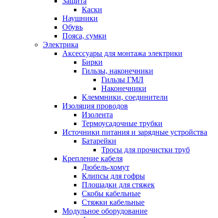
Защита
Каски
Наушники
Обувь
Пояса, сумки
Электрика
Аксессуары для монтажа электрики
Бирки
Гильзы, наконечники
Гильзы ГМЛ
Наконечники
Клеммники, соединители
Изоляция проводов
Изолента
Термоусадочные трубки
Источники питания и зарядные устройства
Батарейки
Тросы для прочистки труб
Крепление кабеля
Дюбель-хомут
Клипсы для гофры
Площадки для стяжек
Скобы кабельные
Стяжки кабельные
Модульное оборудование