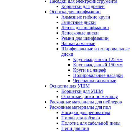
Насадки для электроинструмента
Корщетки для дрелей
Оснаска для шлифмашин
Алмазные гибкие круги
Зачистные диски
Ленты для шлифмашин
Лепесковые диски
Ремни для шлифмашин
Чашки алмазные
Шлифовальные и полировальные
диски
Круг наждачный 125 мм
Круг наждачный 150 мм
Круги на жираф
Полировальные насадки
Черепашки алмазные
Оснастка для УШМ
Корщетки для УШМ
Отрезные диски по металлу
Расходные материалы для нейлеров
Расходные материалы для пил
Насадки для реноватора
Пилки для лобзика
Полотна для сабельной пилы
Цепи для пил