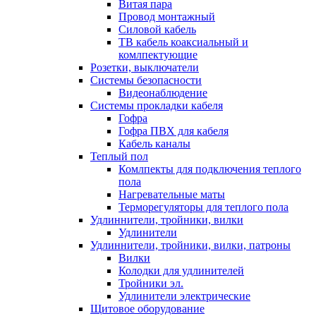
Витая пара
Провод монтажный
Силовой кабель
ТВ кабель коаксиальный и
комлпектующие
Розетки, выключатели
Системы безопасности
Видеонаблюдение
Системы прокладки кабеля
Гофра
Гофра ПВХ для кабеля
Кабель каналы
Теплый пол
Комлпекты для подключения теплого
пола
Нагревательные маты
Терморегуляторы для теплого пола
Удлиннители, тройники, вилки
Удлинители
Удлиннители, тройники, вилки, патроны
Вилки
Колодки для удлинителей
Тройники эл.
Удлинители электрические
Щитовое оборудование