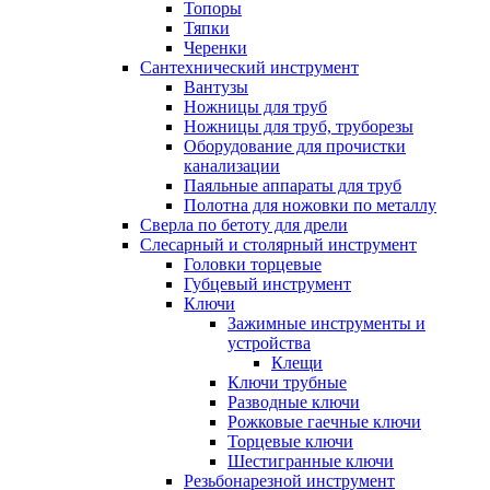
Топоры
Тяпки
Черенки
Сантехнический инструмент
Вантузы
Ножницы для труб
Ножницы для труб, труборезы
Оборудование для прочистки
канализации
Паяльные аппараты для труб
Полотна для ножовки по металлу
Сверла по бетоту для дрели
Слесарный и столярный инструмент
Головки торцевые
Губцевый инструмент
Ключи
Зажимные инструменты и
устройства
Клещи
Ключи трубные
Разводные ключи
Рожковые гаечные ключи
Торцевые ключи
Шестигранные ключи
Резьбонарезной инструмент