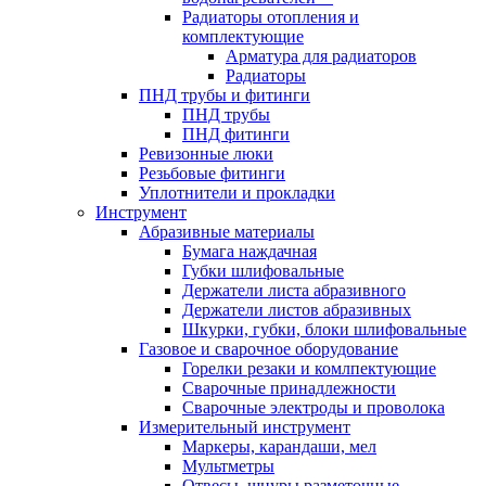
Радиаторы отопления и
комплектующие
Арматура для радиаторов
Радиаторы
ПНД трубы и фитинги
ПНД трубы
ПНД фитинги
Ревизонные люки
Резьбовые фитинги
Уплотнители и прокладки
Инструмент
Абразивные материалы
Бумага наждачная
Губки шлифовальные
Держатели листа абразивного
Держатели листов абразивных
Шкурки, губки, блоки шлифовальные
Газовое и сварочное оборудование
Горелки резаки и комлпектующие
Сварочные принадлежности
Сварочные электроды и проволока
Измерительный инструмент
Маркеры, карандаши, мел
Мультметры
Отвесы, шнуры разметочные