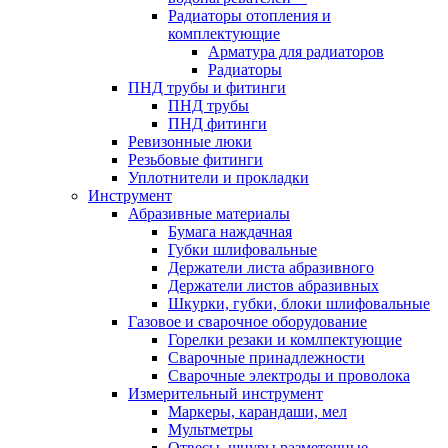
Радиаторы отопления и
комплектующие
Арматура для радиаторов
Радиаторы
ПНД трубы и фитинги
ПНД трубы
ПНД фитинги
Ревизонные люки
Резьбовые фитинги
Уплотнители и прокладки
Инструмент
Абразивные материалы
Бумага наждачная
Губки шлифовальные
Держатели листа абразивного
Держатели листов абразивных
Шкурки, губки, блоки шлифовальные
Газовое и сварочное оборудование
Горелки резаки и комлпектующие
Сварочные принадлежности
Сварочные электроды и проволока
Измерительный инструмент
Маркеры, карандаши, мел
Мультметры
Отвесы, шнуры разметочные