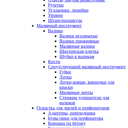
Рулетки
Угольники, линейки
Уровни
Штангенциркули
Малярный инструмент
Валики
Валики игольчатые
Валики прижимные
Малярные валики
Шахтинская плитка
Шубки к валикам
Кисти
Сопутствующий малярный инструмент
Губки
Лотки
Лотки,ковши, ванночки для
краски
Малярные ленты
Стержни удлинители для
валиков
Оснастка для дрелей и перфораторов
Адаптеры, переходники
Буры пики для перфоратора
Коронки по бетону