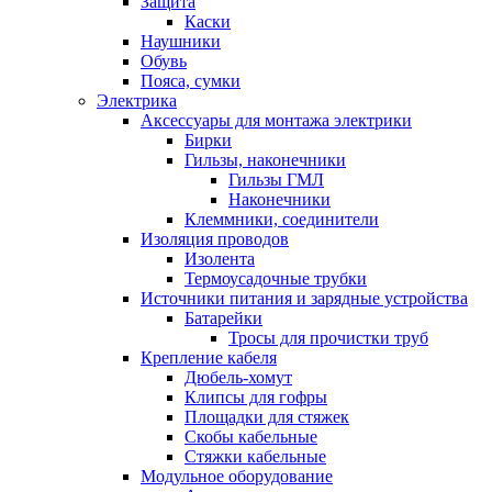
Защита
Каски
Наушники
Обувь
Пояса, сумки
Электрика
Аксессуары для монтажа электрики
Бирки
Гильзы, наконечники
Гильзы ГМЛ
Наконечники
Клеммники, соединители
Изоляция проводов
Изолента
Термоусадочные трубки
Источники питания и зарядные устройства
Батарейки
Тросы для прочистки труб
Крепление кабеля
Дюбель-хомут
Клипсы для гофры
Площадки для стяжек
Скобы кабельные
Стяжки кабельные
Модульное оборудование