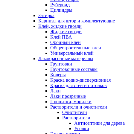
Рубероид
Цилиндры
Затирка
Карнизы для штор и комплектующие
Клей, жидкие гвозди
Жидкие гвозди
Клей ПВА
Обойный клей
Общестроительные клеи
Универсальный клей
Лакокрасочные материалы
Грунтовки
Грунтовочные составы
Колеры
Краска водно-дисперсионная
Краска для стен и потолков
Лаки
Лаки прозрачные
Пропитки, морилки
Растворители и очистители
Очистители
Растворители
Антисептики для дерева
Уголки
Эмали, краски