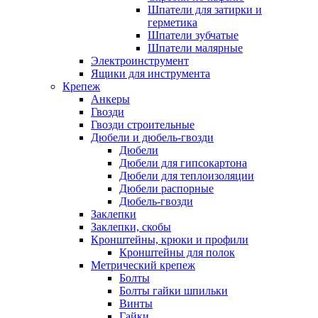
Шпатели для затирки и
герметика
Шпатели зубчатые
Шпатели малярные
Электроинструмент
Ящики для инструмента
Крепеж
Анкеры
Гвозди
Гвозди строительные
Дюбели и дюбель-гвозди
Дюбели
Дюбели для гипсокартона
Дюбели для теплоизоляции
Дюбели распорные
Дюбель-гвозди
Заклепки
Заклепки, скобы
Кронштейны, крюки и профили
Кронштейны для полок
Метрический крепеж
Болты
Болты гайки шпильки
Винты
Гайки