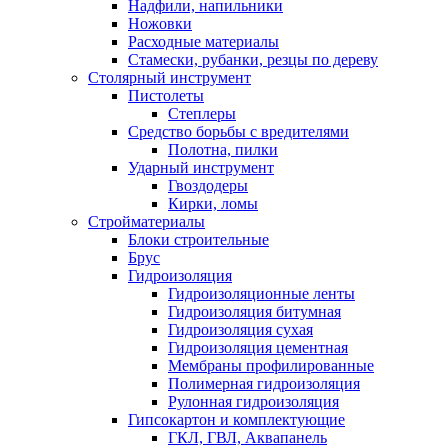
Надфили, напильники
Ножовки
Расходные материалы
Стамески, рубанки, резцы по дереву
Столярный инструмент
Пистолеты
Степлеры
Средство борьбы с вредителями
Полотна, пилки
Ударный инструмент
Гвоздодеры
Кирки, ломы
Стройматериалы
Блоки строительные
Брус
Гидроизоляция
Гидроизоляционные ленты
Гидроизоляция битумная
Гидроизоляция сухая
Гидроизоляция цементная
Мембраны профилированные
Полимерная гидроизоляция
Рулонная гидроизоляция
Гипсокартон и комплектующие
ГКЛ, ГВЛ, Аквапанель