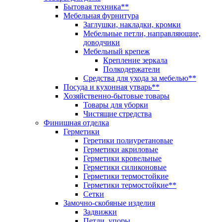
Бытовая техника**
Мебельная фурнитура
Заглушки, накладки, кромки
Мебельные петли, направляющие,
доводчики
Мебельный крепеж
Крепление зеркала
Полкодержатели
Средства для ухода за мебелью**
Посуда и кухонная утварь**
Хозяйственно-бытовые товары
Товары для уборки
Чистящие стредства
Финишная отделка
Герметики
Геретики полиуретановые
Герметики акриловые
Герметики кровельные
Герметики силиконовые
Герметики термостойкие
Герметики термостойкие**
Сетки
Замочно-скобяные изделия
Задвижки
Петли, упоры