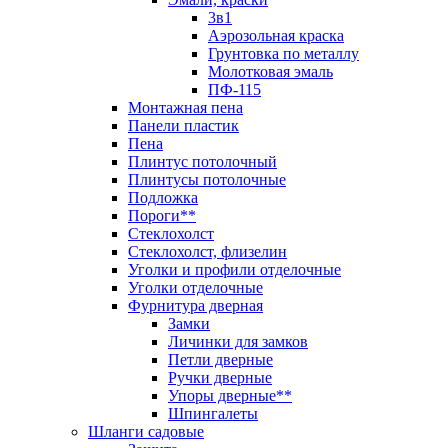
3в1
Аэрозольная краска
Грунтовка по металлу
Молотковая эмаль
ПФ-115
Монтажная пена
Панели пластик
Пена
Плинтус потолочный
Плинтусы потолочные
Подложка
Пороги**
Стеклохолст
Стеклохолст, флизелин
Уголки и профили отделочные
Уголки отделочные
Фурнитура дверная
Замки
Личинки для замков
Петли дверные
Ручки дверные
Упоры дверные**
Шпингалеты
Шланги садовые