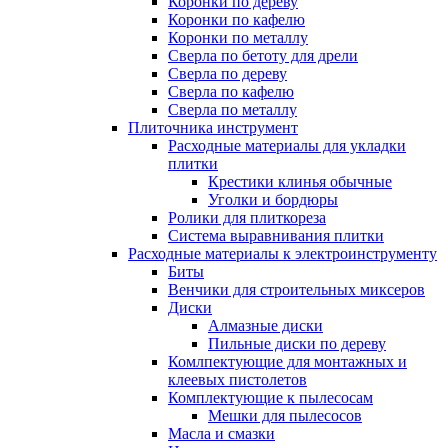
Коронки по дереву
Коронки по кафелю
Коронки по металлу
Сверла по бетоту для дрели
Сверла по дереву
Сверла по кафелю
Сверла по металлу
Плиточника инструмент
Расходные материалы для укладки
плитки
Крестики клинья обычные
Уголки и бордюры
Ролики для плиткореза
Система выравнивания плитки
Расходные материалы к электроинструменту
Биты
Венчики для строительных миксеров
Диски
Алмазные диски
Пильные диски по дереву
Комлпектующие для монтажных и
клеевых пистолетов
Комплектующие к пылесосам
Мешки для пылесосов
Масла и смазки