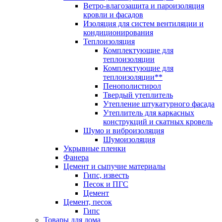
Ветро-влагозащита и пароизоляция
кровли и фасадов
Изоляция для систем вентиляции и
кондиционирования
Теплоизоляция
Комплектующие для
теплоизоляции
Комплектующие для
теплоизоляции**
Пенополистирол
Твердый утеплитель
Утепление штукатурного фасада
Утеплитель для каркасных
конструкций и скатных кровель
Шумо и виброизоляция
Шумоизоляция
Укрывные пленки
Фанера
Цемент и сыпучие материалы
Гипс, известь
Песок и ПГС
Цемент
Цемент, песок
Гипс
Товары для дома