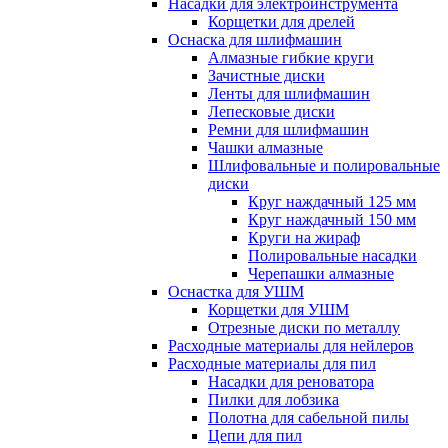
Насадки для электроинструмента
Корщетки для дрелей
Оснаска для шлифмашин
Алмазные гибкие круги
Зачистные диски
Ленты для шлифмашин
Лепесковые диски
Ремни для шлифмашин
Чашки алмазные
Шлифовальные и полировальные
диски
Круг наждачный 125 мм
Круг наждачный 150 мм
Круги на жираф
Полировальные насадки
Черепашки алмазные
Оснастка для УШМ
Корщетки для УШМ
Отрезные диски по металлу
Расходные материалы для нейлеров
Расходные материалы для пил
Насадки для реноватора
Пилки для лобзика
Полотна для сабельной пилы
Цепи для пил