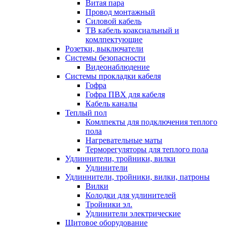
Витая пара
Провод монтажный
Силовой кабель
ТВ кабель коаксиальный и
комлпектующие
Розетки, выключатели
Системы безопасности
Видеонаблюдение
Системы прокладки кабеля
Гофра
Гофра ПВХ для кабеля
Кабель каналы
Теплый пол
Комлпекты для подключения теплого
пола
Нагревательные маты
Терморегуляторы для теплого пола
Удлиннители, тройники, вилки
Удлинители
Удлиннители, тройники, вилки, патроны
Вилки
Колодки для удлинителей
Тройники эл.
Удлинители электрические
Щитовое оборудование