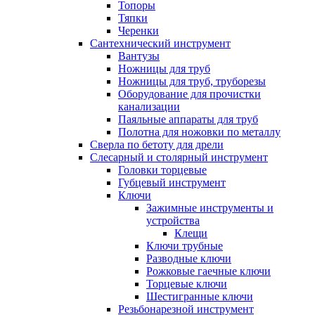
Топоры
Тяпки
Черенки
Сантехнический инструмент
Вантузы
Ножницы для труб
Ножницы для труб, труборезы
Оборудование для прочистки
канализации
Паяльные аппараты для труб
Полотна для ножовки по металлу
Сверла по бетоту для дрели
Слесарный и столярный инструмент
Головки торцевые
Губцевый инструмент
Ключи
Зажимные инструменты и
устройства
Клещи
Ключи трубные
Разводные ключи
Рожковые гаечные ключи
Торцевые ключи
Шестигранные ключи
Резьбонарезной инструмент