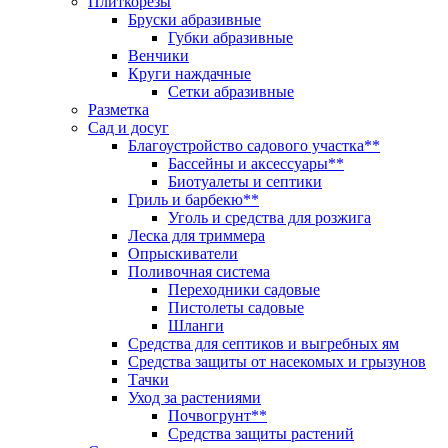
Плиткорезы
Бруски абразивные
Губки абразивные
Венчики
Круги наждачные
Сетки абразивные
Разметка
Сад и досуг
Благоустройство садового участка**
Бассейны и аксессуары**
Биотуалеты и септики
Гриль и барбекю**
Уголь и средства для розжига
Леска для триммера
Опрыскиватели
Поливочная система
Переходники садовые
Пистолеты садовые
Шланги
Средства для септиков и выгребных ям
Средства защиты от насекомых и грызунов
Тачки
Уход за растениями
Почвогрунт**
Средства защиты растений