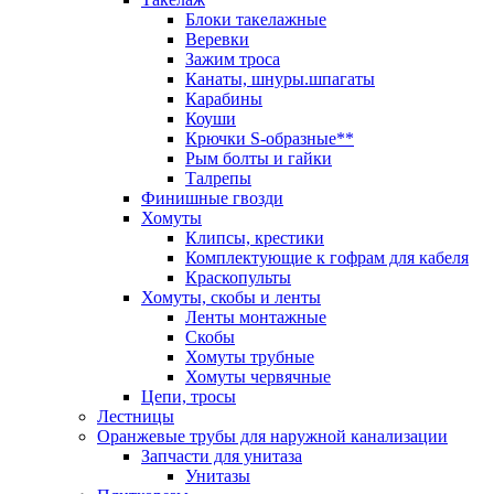
Блоки такелажные
Веревки
Зажим троса
Канаты, шнуры.шпагаты
Карабины
Коуши
Крючки S-образные**
Рым болты и гайки
Талрепы
Финишные гвозди
Хомуты
Клипсы, крестики
Комплектующие к гофрам для кабеля
Краскопульты
Хомуты, скобы и ленты
Ленты монтажные
Скобы
Хомуты трубные
Хомуты червячные
Цепи, тросы
Лестницы
Оранжевые трубы для наружной канализации
Запчасти для унитаза
Унитазы