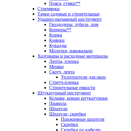
Пояса, сумки**
Стремянки
Тачки садовые и строительные
Удаарно-рычажный инструмент
Гвоздодеры, зубила, лом
Кернеры**
Кирки
Киянки
Кувалды
Молотки, наковальни
Хозтовары и расходные материалы
Ленты, пленка
Мешки
Скотч, лента
Уплотнители для окон
Стретч-пленка
Строительные емкости
Штукатурный инструмент
Кельмы, ковши штукатурные
Правила
Шпатели
Шпатели, скребки
Прижимные шпатели
Скребки
Скребки по кафелю