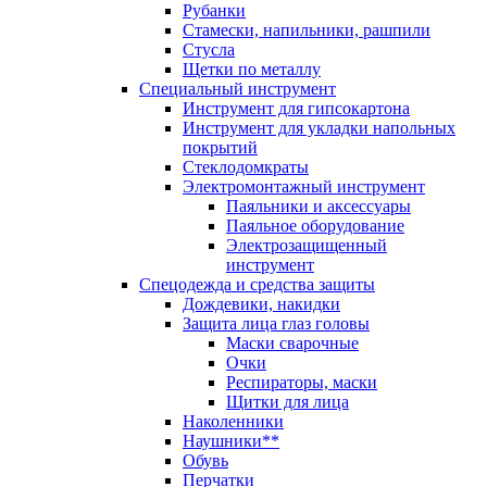
Рубанки
Стамески, напильники, рашпили
Стусла
Щетки по металлу
Специальный инструмент
Инструмент для гипсокартона
Инструмент для укладки напольных
покрытий
Стеклодомкраты
Электромонтажный инструмент
Паяльники и аксессуары
Паяльное оборудование
Электрозащищенный
инструмент
Спецодежда и средства защиты
Дождевики, накидки
Защита лица глаз головы
Маски сварочные
Очки
Респираторы, маски
Щитки для лица
Наколенники
Наушники**
Обувь
Перчатки