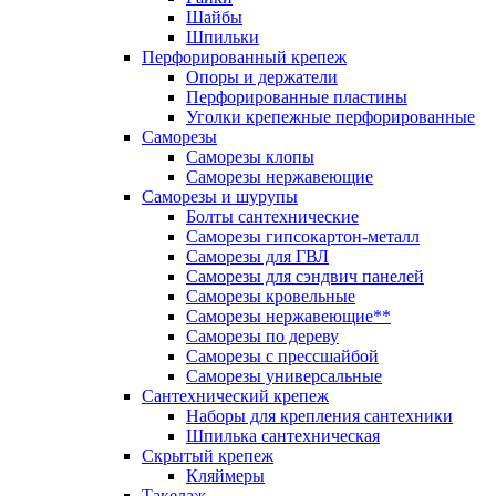
Шайбы
Шпильки
Перфорированный крепеж
Опоры и держатели
Перфорированные пластины
Уголки крепежные перфорированные
Саморезы
Саморезы клопы
Саморезы нержавеющие
Саморезы и шурупы
Болты сантехнические
Саморезы гипсокартон-металл
Саморезы для ГВЛ
Саморезы для сэндвич панелей
Саморезы кровельные
Саморезы нержавеющие**
Саморезы по дереву
Саморезы с прессшайбой
Саморезы универсальные
Сантехнический крепеж
Наборы для крепления сантехники
Шпилька сантехническая
Скрытый крепеж
Кляймеры
Такелаж