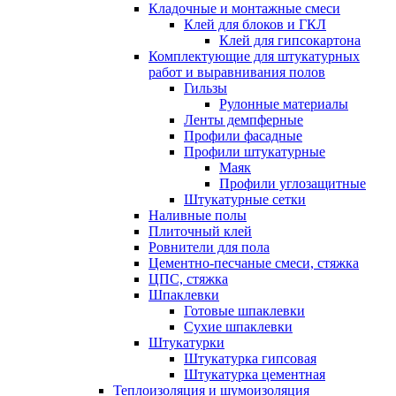
Кладочные и монтажные смеси
Клей для блоков и ГКЛ
Клей для гипсокартона
Комплектующие для штукатурных
работ и выравнивания полов
Гильзы
Рулонные материалы
Ленты демпферные
Профили фасадные
Профили штукатурные
Маяк
Профили углозащитные
Штукатурные сетки
Наливные полы
Плиточный клей
Ровнители для пола
Цементно-песчаные смеси, стяжка
ЦПС, стяжка
Шпаклевки
Готовые шпаклевки
Сухие шпаклевки
Штукатурки
Штукатурка гипсовая
Штукатурка цементная
Теплоизоляция и шумоизоляция