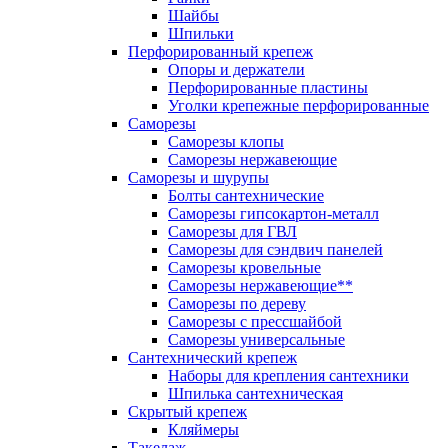
Шайбы
Шпильки
Перфорированный крепеж
Опоры и держатели
Перфорированные пластины
Уголки крепежные перфорированные
Саморезы
Саморезы клопы
Саморезы нержавеющие
Саморезы и шурупы
Болты сантехнические
Саморезы гипсокартон-металл
Саморезы для ГВЛ
Саморезы для сэндвич панелей
Саморезы кровельные
Саморезы нержавеющие**
Саморезы по дереву
Саморезы с прессшайбой
Саморезы универсальные
Сантехнический крепеж
Наборы для крепления сантехники
Шпилька сантехническая
Скрытый крепеж
Кляймеры
Такелаж