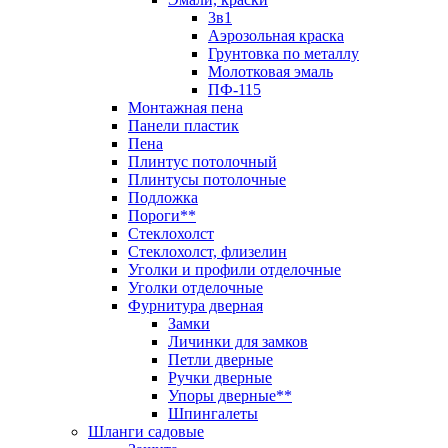
3в1
Аэрозольная краска
Грунтовка по металлу
Молотковая эмаль
ПФ-115
Монтажная пена
Панели пластик
Пена
Плинтус потолочный
Плинтусы потолочные
Подложка
Пороги**
Стеклохолст
Стеклохолст, флизелин
Уголки и профили отделочные
Уголки отделочные
Фурнитура дверная
Замки
Личинки для замков
Петли дверные
Ручки дверные
Упоры дверные**
Шпингалеты
Шланги садовые