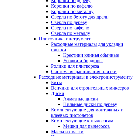
Коронки по дереву
Коронки по кафелю
Коронки по металлу
Сверла по бетоту для дрели
Сверла по дереву
Сверла по кафелю
Сверла по металлу
Плиточника инструмент
Расходные материалы для укладки
плитки
Крестики клинья обычные
Уголки и бордюры
Ролики для плиткореза
Система выравнивания плитки
Расходные материалы к электроинструменту
Биты
Венчики для строительных миксеров
Диски
Алмазные диски
Пильные диски по дереву
Комлпектующие для монтажных и
клеевых пистолетов
Комплектующие к пылесосам
Мешки для пылесосов
Масла и смазки