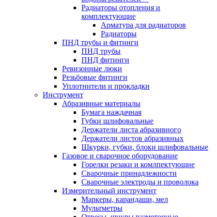
Радиаторы отопления и
комплектующие
Арматура для радиаторов
Радиаторы
ПНД трубы и фитинги
ПНД трубы
ПНД фитинги
Ревизонные люки
Резьбовые фитинги
Уплотнители и прокладки
Инструмент
Абразивные материалы
Бумага наждачная
Губки шлифовальные
Держатели листа абразивного
Держатели листов абразивных
Шкурки, губки, блоки шлифовальные
Газовое и сварочное оборудование
Горелки резаки и комлпектующие
Сварочные принадлежности
Сварочные электроды и проволока
Измерительный инструмент
Маркеры, карандаши, мел
Мультметры
Отвесы, шнуры разметочные