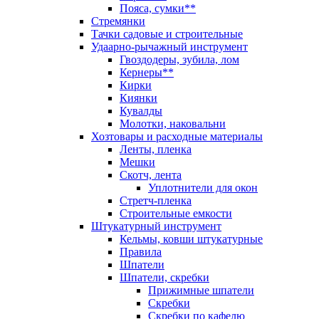
Пояса, сумки**
Стремянки
Тачки садовые и строительные
Удаарно-рычажный инструмент
Гвоздодеры, зубила, лом
Кернеры**
Кирки
Киянки
Кувалды
Молотки, наковальни
Хозтовары и расходные материалы
Ленты, пленка
Мешки
Скотч, лента
Уплотнители для окон
Стретч-пленка
Строительные емкости
Штукатурный инструмент
Кельмы, ковши штукатурные
Правила
Шпатели
Шпатели, скребки
Прижимные шпатели
Скребки
Скребки по кафелю