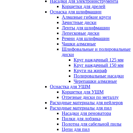
Насадки для электроинструмента
Корщетки для дрелей
Оснаска для шлифмашин
Алмазные гибкие круги
Зачистные диски
Ленты для шлифмашин
Лепесковые диски
Ремни для шлифмашин
Чашки алмазные
Шлифовальные и полировальные
диски
Круг наждачный 125 мм
Круг наждачный 150 мм
Круги на жираф
Полировальные насадки
Черепашки алмазные
Оснастка для УШМ
Корщетки для УШМ
Отрезные диски по металлу
Расходные материалы для нейлеров
Расходные материалы для пил
Насадки для реноватора
Пилки для лобзика
Полотна для сабельной пилы
Цепи для пил