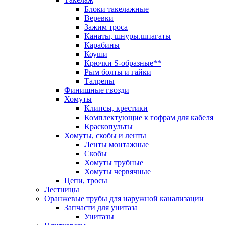
Блоки такелажные
Веревки
Зажим троса
Канаты, шнуры.шпагаты
Карабины
Коуши
Крючки S-образные**
Рым болты и гайки
Талрепы
Финишные гвозди
Хомуты
Клипсы, крестики
Комплектующие к гофрам для кабеля
Краскопульты
Хомуты, скобы и ленты
Ленты монтажные
Скобы
Хомуты трубные
Хомуты червячные
Цепи, тросы
Лестницы
Оранжевые трубы для наружной канализации
Запчасти для унитаза
Унитазы