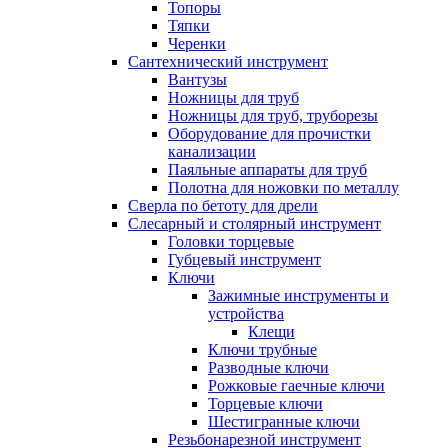
Топоры
Тяпки
Черенки
Сантехнический инструмент
Вантузы
Ножницы для труб
Ножницы для труб, труборезы
Оборудование для прочистки
канализации
Паяльные аппараты для труб
Полотна для ножовки по металлу
Сверла по бетоту для дрели
Слесарный и столярный инструмент
Головки торцевые
Губцевый инструмент
Ключи
Зажимные инструменты и
устройства
Клещи
Ключи трубные
Разводные ключи
Рожковые гаечные ключи
Торцевые ключи
Шестигранные ключи
Резьбонарезной инструмент