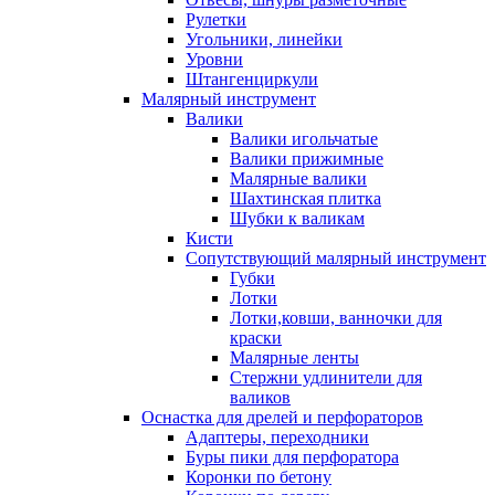
Рулетки
Угольники, линейки
Уровни
Штангенциркули
Малярный инструмент
Валики
Валики игольчатые
Валики прижимные
Малярные валики
Шахтинская плитка
Шубки к валикам
Кисти
Сопутствующий малярный инструмент
Губки
Лотки
Лотки,ковши, ванночки для
краски
Малярные ленты
Стержни удлинители для
валиков
Оснастка для дрелей и перфораторов
Адаптеры, переходники
Буры пики для перфоратора
Коронки по бетону