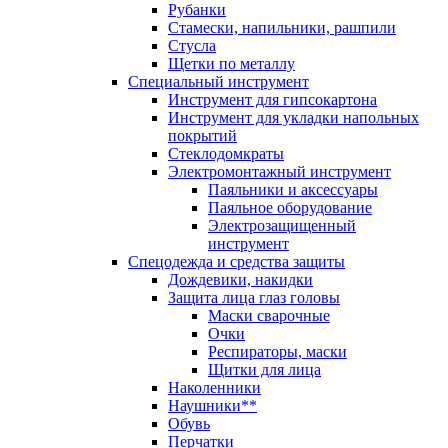
Рубанки
Стамески, напильники, рашпили
Стусла
Щетки по металлу
Специальный инструмент
Инструмент для гипсокартона
Инструмент для укладки напольных
покрытий
Стеклодомкраты
Электромонтажный инструмент
Паяльники и аксессуары
Паяльное оборудование
Электрозащищенный
инструмент
Спецодежда и средства защиты
Дождевики, накидки
Защита лица глаз головы
Маски сварочные
Очки
Респираторы, маски
Щитки для лица
Наколенники
Наушники**
Обувь
Перчатки