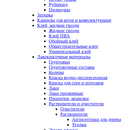
Рубероид
Цилиндры
Затирка
Карнизы для штор и комплектующие
Клей, жидкие гвозди
Жидкие гвозди
Клей ПВА
Обойный клей
Общестроительные клеи
Универсальный клей
Лакокрасочные материалы
Грунтовки
Грунтовочные составы
Колеры
Краска водно-дисперсионная
Краска для стен и потолков
Лаки
Лаки прозрачные
Пропитки, морилки
Растворители и очистители
Очистители
Растворители
Антисептики для дерева
Уголки
Эмали, краски