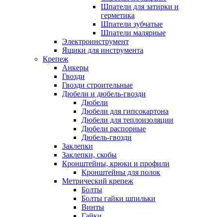
Шпатели для затирки и
герметика
Шпатели зубчатые
Шпатели малярные
Электроинструмент
Ящики для инструмента
Крепеж
Анкеры
Гвозди
Гвозди строительные
Дюбели и дюбель-гвозди
Дюбели
Дюбели для гипсокартона
Дюбели для теплоизоляции
Дюбели распорные
Дюбель-гвозди
Заклепки
Заклепки, скобы
Кронштейны, крюки и профили
Кронштейны для полок
Метрический крепеж
Болты
Болты гайки шпильки
Винты
Гайки