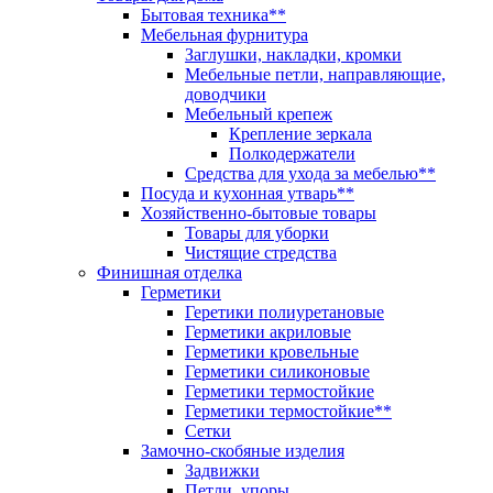
Бытовая техника**
Мебельная фурнитура
Заглушки, накладки, кромки
Мебельные петли, направляющие,
доводчики
Мебельный крепеж
Крепление зеркала
Полкодержатели
Средства для ухода за мебелью**
Посуда и кухонная утварь**
Хозяйственно-бытовые товары
Товары для уборки
Чистящие стредства
Финишная отделка
Герметики
Геретики полиуретановые
Герметики акриловые
Герметики кровельные
Герметики силиконовые
Герметики термостойкие
Герметики термостойкие**
Сетки
Замочно-скобяные изделия
Задвижки
Петли, упоры