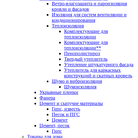
Ветро-влагозащита и пароизоляция
кровли и фасадов
Изоляция для систем вентиляции и
кондиционирования
Теплоизоляция
Комплектующие для
теплоизоляции
Комплектующие для
теплоизоляции**
Пенополистирол
Твердый утеплитель
Утепление штукатурного фасада
Утеплитель для каркасных
конструкций и скатных кровель
Шумо и виброизоляция
Шумоизоляция
Укрывные пленки
Фанера
Цемент и сыпучие материалы
Гипс, известь
Песок и ПГС
Цемент
Цемент, песок
Гипс
Товары для дома