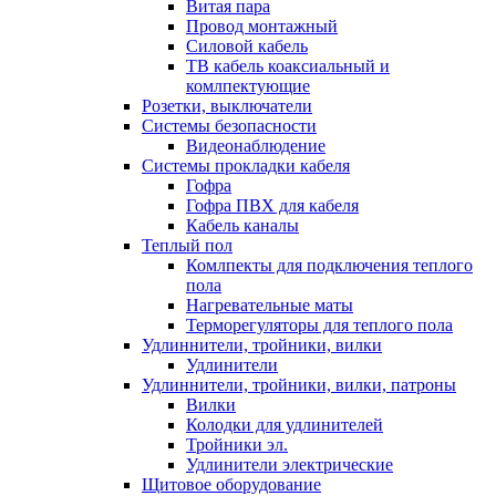
Витая пара
Провод монтажный
Силовой кабель
ТВ кабель коаксиальный и
комлпектующие
Розетки, выключатели
Системы безопасности
Видеонаблюдение
Системы прокладки кабеля
Гофра
Гофра ПВХ для кабеля
Кабель каналы
Теплый пол
Комлпекты для подключения теплого
пола
Нагревательные маты
Терморегуляторы для теплого пола
Удлиннители, тройники, вилки
Удлинители
Удлиннители, тройники, вилки, патроны
Вилки
Колодки для удлинителей
Тройники эл.
Удлинители электрические
Щитовое оборудование