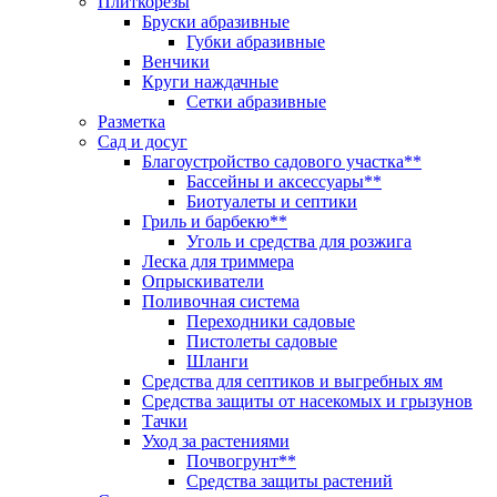
Плиткорезы
Бруски абразивные
Губки абразивные
Венчики
Круги наждачные
Сетки абразивные
Разметка
Сад и досуг
Благоустройство садового участка**
Бассейны и аксессуары**
Биотуалеты и септики
Гриль и барбекю**
Уголь и средства для розжига
Леска для триммера
Опрыскиватели
Поливочная система
Переходники садовые
Пистолеты садовые
Шланги
Средства для септиков и выгребных ям
Средства защиты от насекомых и грызунов
Тачки
Уход за растениями
Почвогрунт**
Средства защиты растений