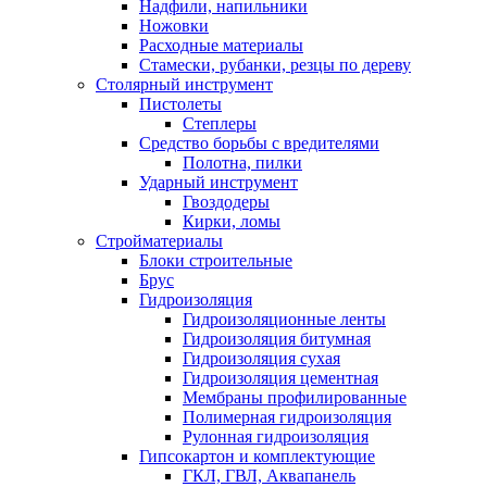
Надфили, напильники
Ножовки
Расходные материалы
Стамески, рубанки, резцы по дереву
Столярный инструмент
Пистолеты
Степлеры
Средство борьбы с вредителями
Полотна, пилки
Ударный инструмент
Гвоздодеры
Кирки, ломы
Стройматериалы
Блоки строительные
Брус
Гидроизоляция
Гидроизоляционные ленты
Гидроизоляция битумная
Гидроизоляция сухая
Гидроизоляция цементная
Мембраны профилированные
Полимерная гидроизоляция
Рулонная гидроизоляция
Гипсокартон и комплектующие
ГКЛ, ГВЛ, Аквапанель