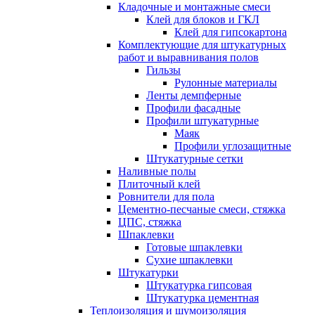
Кладочные и монтажные смеси
Клей для блоков и ГКЛ
Клей для гипсокартона
Комплектующие для штукатурных
работ и выравнивания полов
Гильзы
Рулонные материалы
Ленты демпферные
Профили фасадные
Профили штукатурные
Маяк
Профили углозащитные
Штукатурные сетки
Наливные полы
Плиточный клей
Ровнители для пола
Цементно-песчаные смеси, стяжка
ЦПС, стяжка
Шпаклевки
Готовые шпаклевки
Сухие шпаклевки
Штукатурки
Штукатурка гипсовая
Штукатурка цементная
Теплоизоляция и шумоизоляция