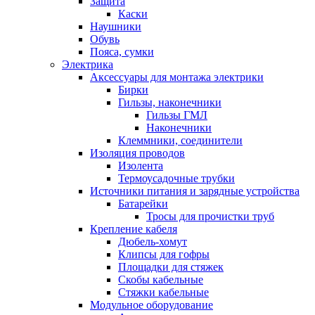
Защита
Каски
Наушники
Обувь
Пояса, сумки
Электрика
Аксессуары для монтажа электрики
Бирки
Гильзы, наконечники
Гильзы ГМЛ
Наконечники
Клеммники, соединители
Изоляция проводов
Изолента
Термоусадочные трубки
Источники питания и зарядные устройства
Батарейки
Тросы для прочистки труб
Крепление кабеля
Дюбель-хомут
Клипсы для гофры
Площадки для стяжек
Скобы кабельные
Стяжки кабельные
Модульное оборудование