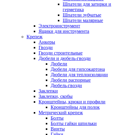
Шпатели для затирки и
герметика
Шпатели зубчатые
Шпатели малярные
Электроинструмент
Ящики для инструмента
Крепеж
Анкеры
Гвозди
Гвозди строительные
Дюбели и дюбель-гвозди
Дюбели
Дюбели для гипсокартона
Дюбели для теплоизоляции
Дюбели распорные
Дюбель-гвозди
Заклепки
Заклепки, скобы
Кронштейны, крюки и профили
Кронштейны для полок
Метрический крепеж
Болты
Болты гайки шпильки
Винты
Гайки