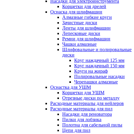
Насадки для электроинструмента
Корщетки для дрелей
Оснаска для шлифмашин
Алмазные гибкие круги
Зачистные диски
Ленты для шлифмашин
Лепесковые диски
Ремни для шлифмашин
Чашки алмазные
Шлифовальные и полировальные
диски
Круг наждачный 125 мм
Круг наждачный 150 мм
Круги на жираф
Полировальные насадки
Черепашки алмазные
Оснастка для УШМ
Корщетки для УШМ
Отрезные диски по металлу
Расходные материалы для нейлеров
Расходные материалы для пил
Насадки для реноватора
Пилки для лобзика
Полотна для сабельной пилы
Цепи для пил