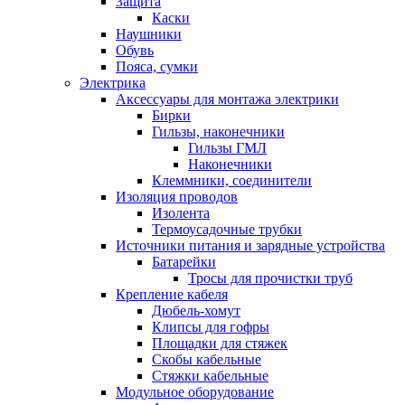
Защита
Каски
Наушники
Обувь
Пояса, сумки
Электрика
Аксессуары для монтажа электрики
Бирки
Гильзы, наконечники
Гильзы ГМЛ
Наконечники
Клеммники, соединители
Изоляция проводов
Изолента
Термоусадочные трубки
Источники питания и зарядные устройства
Батарейки
Тросы для прочистки труб
Крепление кабеля
Дюбель-хомут
Клипсы для гофры
Площадки для стяжек
Скобы кабельные
Стяжки кабельные
Модульное оборудование