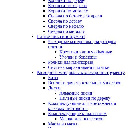
Коронки по дереву
Коронки по кафелю
Коронки по металлу
Сверла по бетоту для дрели
Сверла по дереву
Сверла по кафелю
Сверла по металлу
Плиточника инструмент
Расходные материалы для укладки
плитки
Крестики клинья обычные
Уголки и бордюры
Ролики для плиткореза
Система выравнивания плитки
Расходные материалы к электроинструменту
Биты
Венчики для строительных миксеров
Диски
Алмазные диски
Пильные диски по дереву
Комлпектующие для монтажных и
клеевых пистолетов
Комплектующие к пылесосам
Мешки для пылесосов
Масла и смазки