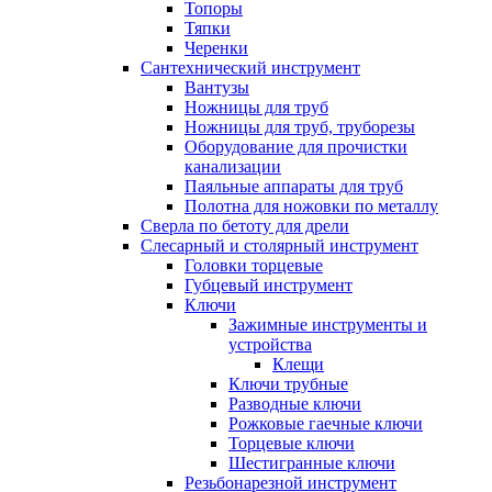
Топоры
Тяпки
Черенки
Сантехнический инструмент
Вантузы
Ножницы для труб
Ножницы для труб, труборезы
Оборудование для прочистки
канализации
Паяльные аппараты для труб
Полотна для ножовки по металлу
Сверла по бетоту для дрели
Слесарный и столярный инструмент
Головки торцевые
Губцевый инструмент
Ключи
Зажимные инструменты и
устройства
Клещи
Ключи трубные
Разводные ключи
Рожковые гаечные ключи
Торцевые ключи
Шестигранные ключи
Резьбонарезной инструмент