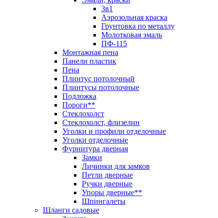
3в1
Аэрозольная краска
Грунтовка по металлу
Молотковая эмаль
ПФ-115
Монтажная пена
Панели пластик
Пена
Плинтус потолочный
Плинтусы потолочные
Подложка
Пороги**
Стеклохолст
Стеклохолст, флизелин
Уголки и профили отделочные
Уголки отделочные
Фурнитура дверная
Замки
Личинки для замков
Петли дверные
Ручки дверные
Упоры дверные**
Шпингалеты
Шланги садовые