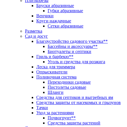
Плиткорезы
Бруски абразивные
Губки абразивные
Венчики
Круги наждачные
Сетки абразивные
Разметка
Сад и досуг
Благоустройство садового участка**
Бассейны и аксессуары**
Биотуалеты и септики
Гриль и барбекю**
Уголь и средства для розжига
Леска для триммера
Опрыскиватели
Поливочная система
Переходники садовые
Пистолеты садовые
Шланги
Средства для септиков и выгребных ям
Средства защиты от насекомых и грызунов
Тачки
Уход за растениями
Почвогрунт**
Средства защиты растений