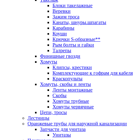
Блоки такелажные
Веревки
Зажим троса
Канаты, шнуры.шпагаты
Карабины
Коуши
Крючки S-образные**
Рым болты и гайки
Талрепы
Финишные гвозди
Хомуты
Клипсы, крестики
Комплектующие к гофрам для кабеля
Краскопульты
Хомуты, скобы и ленты
Ленты монтажные
Скобы
Хомуты трубные
Хомуты червячные
Цепи, тросы
Лестницы
Оранжевые трубы для наружной канализации
Запчасти для унитаза
Унитазы