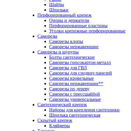
Шайбы
Шпильки
Перфорированный крепеж
Опоры и держатели
Перфорированные пластины
Уголки крепежные перфорированные
Саморезы
Саморезы клопы
Саморезы нержавеющие
Саморезы и шурупы
Болты сантехнические
Саморезы гипсокартон-металл
Саморезы для ГВЛ
Саморезы для сэндвич панелей
Саморезы кровельные
Саморезы нержавеющие**
Саморезы по дереву
Саморезы с прессшайбой
Саморезы универсальные
Сантехнический крепеж
Наборы для крепления сантехники
Шпилька сантехническая
Скрытый крепеж
Кляймеры
Такелаж