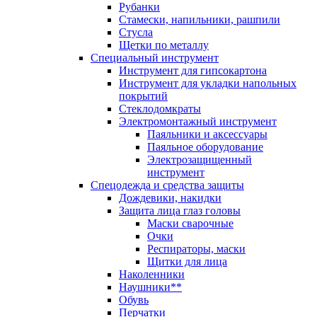
Рубанки
Стамески, напильники, рашпили
Стусла
Щетки по металлу
Специальный инструмент
Инструмент для гипсокартона
Инструмент для укладки напольных
покрытий
Стеклодомкраты
Электромонтажный инструмент
Паяльники и аксессуары
Паяльное оборудование
Электрозащищенный
инструмент
Спецодежда и средства защиты
Дождевики, накидки
Защита лица глаз головы
Маски сварочные
Очки
Респираторы, маски
Щитки для лица
Наколенники
Наушники**
Обувь
Перчатки