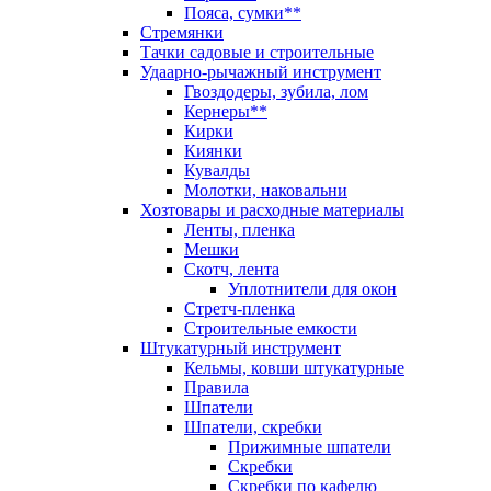
Пояса, сумки**
Стремянки
Тачки садовые и строительные
Удаарно-рычажный инструмент
Гвоздодеры, зубила, лом
Кернеры**
Кирки
Киянки
Кувалды
Молотки, наковальни
Хозтовары и расходные материалы
Ленты, пленка
Мешки
Скотч, лента
Уплотнители для окон
Стретч-пленка
Строительные емкости
Штукатурный инструмент
Кельмы, ковши штукатурные
Правила
Шпатели
Шпатели, скребки
Прижимные шпатели
Скребки
Скребки по кафелю