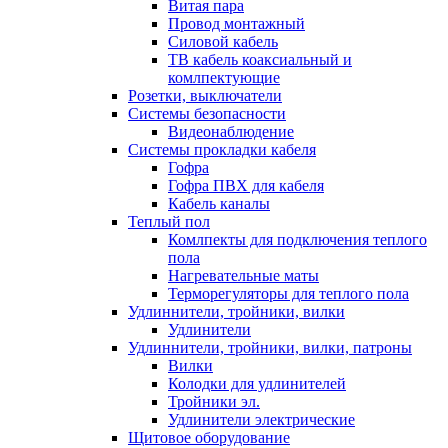
Витая пара
Провод монтажный
Силовой кабель
ТВ кабель коаксиальный и
комлпектующие
Розетки, выключатели
Системы безопасности
Видеонаблюдение
Системы прокладки кабеля
Гофра
Гофра ПВХ для кабеля
Кабель каналы
Теплый пол
Комлпекты для подключения теплого
пола
Нагревательные маты
Терморегуляторы для теплого пола
Удлиннители, тройники, вилки
Удлинители
Удлиннители, тройники, вилки, патроны
Вилки
Колодки для удлинителей
Тройники эл.
Удлинители электрические
Щитовое оборудование