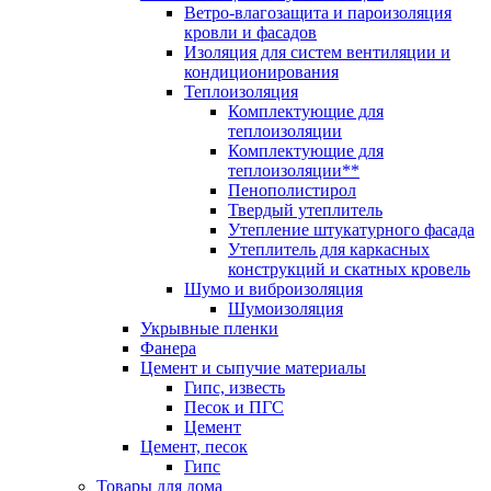
Ветро-влагозащита и пароизоляция
кровли и фасадов
Изоляция для систем вентиляции и
кондиционирования
Теплоизоляция
Комплектующие для
теплоизоляции
Комплектующие для
теплоизоляции**
Пенополистирол
Твердый утеплитель
Утепление штукатурного фасада
Утеплитель для каркасных
конструкций и скатных кровель
Шумо и виброизоляция
Шумоизоляция
Укрывные пленки
Фанера
Цемент и сыпучие материалы
Гипс, известь
Песок и ПГС
Цемент
Цемент, песок
Гипс
Товары для дома