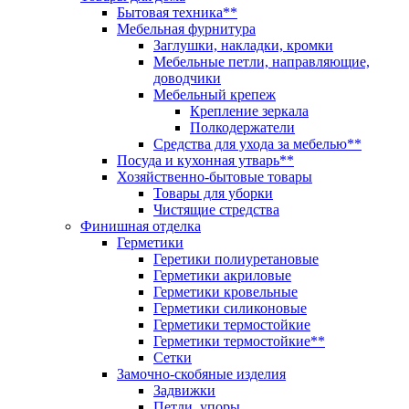
Бытовая техника**
Мебельная фурнитура
Заглушки, накладки, кромки
Мебельные петли, направляющие,
доводчики
Мебельный крепеж
Крепление зеркала
Полкодержатели
Средства для ухода за мебелью**
Посуда и кухонная утварь**
Хозяйственно-бытовые товары
Товары для уборки
Чистящие стредства
Финишная отделка
Герметики
Геретики полиуретановые
Герметики акриловые
Герметики кровельные
Герметики силиконовые
Герметики термостойкие
Герметики термостойкие**
Сетки
Замочно-скобяные изделия
Задвижки
Петли, упоры