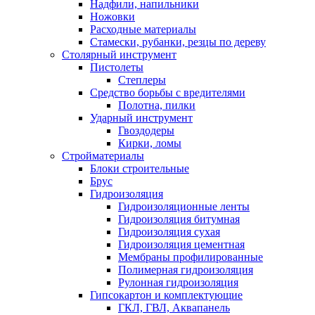
Надфили, напильники
Ножовки
Расходные материалы
Стамески, рубанки, резцы по дереву
Столярный инструмент
Пистолеты
Степлеры
Средство борьбы с вредителями
Полотна, пилки
Ударный инструмент
Гвоздодеры
Кирки, ломы
Стройматериалы
Блоки строительные
Брус
Гидроизоляция
Гидроизоляционные ленты
Гидроизоляция битумная
Гидроизоляция сухая
Гидроизоляция цементная
Мембраны профилированные
Полимерная гидроизоляция
Рулонная гидроизоляция
Гипсокартон и комплектующие
ГКЛ, ГВЛ, Аквапанель