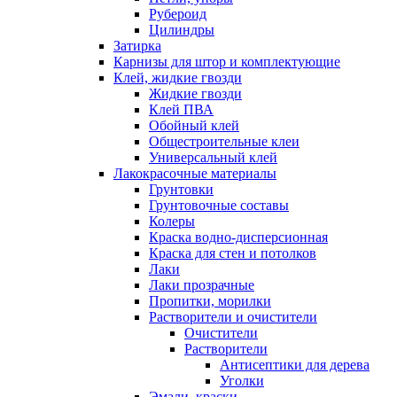
Рубероид
Цилиндры
Затирка
Карнизы для штор и комплектующие
Клей, жидкие гвозди
Жидкие гвозди
Клей ПВА
Обойный клей
Общестроительные клеи
Универсальный клей
Лакокрасочные материалы
Грунтовки
Грунтовочные составы
Колеры
Краска водно-дисперсионная
Краска для стен и потолков
Лаки
Лаки прозрачные
Пропитки, морилки
Растворители и очистители
Очистители
Растворители
Антисептики для дерева
Уголки
Эмали, краски