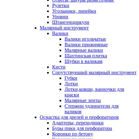
Рулетки
Угольники, линейки
Уровни
Штангенциркули
Малярный инструмент
Валики
Валики игольчатые
Валики прижимные
Малярные валики
Шахтинская плитка
Шубки к валикам
Кисти
Сопутствующий малярный инструмент
Губки
Лотки
Лотки,ковши, ванночки для
краски
Малярные ленты
Стержни удлинители для
валиков
Оснастка для дрелей и перфораторов
Адаптеры, переходники
Буры пики для перфоратора
Коронки по бетону