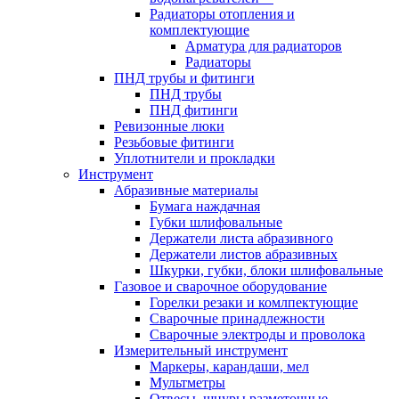
Радиаторы отопления и
комплектующие
Арматура для радиаторов
Радиаторы
ПНД трубы и фитинги
ПНД трубы
ПНД фитинги
Ревизонные люки
Резьбовые фитинги
Уплотнители и прокладки
Инструмент
Абразивные материалы
Бумага наждачная
Губки шлифовальные
Держатели листа абразивного
Держатели листов абразивных
Шкурки, губки, блоки шлифовальные
Газовое и сварочное оборудование
Горелки резаки и комлпектующие
Сварочные принадлежности
Сварочные электроды и проволока
Измерительный инструмент
Маркеры, карандаши, мел
Мультметры
Отвесы, шнуры разметочные