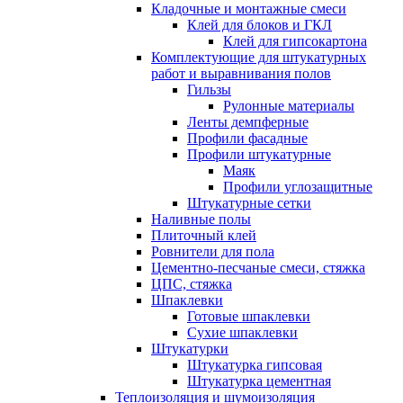
Кладочные и монтажные смеси
Клей для блоков и ГКЛ
Клей для гипсокартона
Комплектующие для штукатурных
работ и выравнивания полов
Гильзы
Рулонные материалы
Ленты демпферные
Профили фасадные
Профили штукатурные
Маяк
Профили углозащитные
Штукатурные сетки
Наливные полы
Плиточный клей
Ровнители для пола
Цементно-песчаные смеси, стяжка
ЦПС, стяжка
Шпаклевки
Готовые шпаклевки
Сухие шпаклевки
Штукатурки
Штукатурка гипсовая
Штукатурка цементная
Теплоизоляция и шумоизоляция