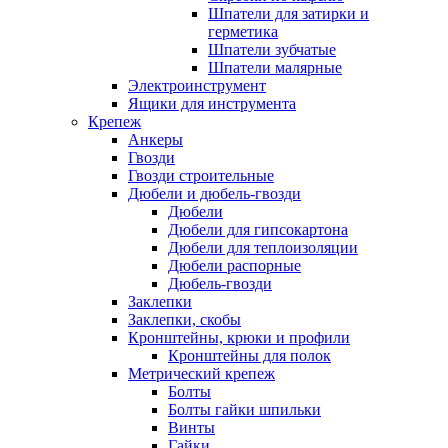
Шпатели для затирки и
герметика
Шпатели зубчатые
Шпатели малярные
Электроинструмент
Ящики для инструмента
Крепеж
Анкеры
Гвозди
Гвозди строительные
Дюбели и дюбель-гвозди
Дюбели
Дюбели для гипсокартона
Дюбели для теплоизоляции
Дюбели распорные
Дюбель-гвозди
Заклепки
Заклепки, скобы
Кронштейны, крюки и профили
Кронштейны для полок
Метрический крепеж
Болты
Болты гайки шпильки
Винты
Гайки