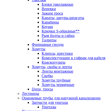
Блоки такелажные
Веревки
Зажим троса
Канаты, шнуры.шпагаты
Карабины
Коуши
Крючки S-образные**
Рым болты и гайки
Талрепы
Финишные гвозди
Хомуты
Клипсы, крестики
Комплектующие к гофрам для кабеля
Краскопульты
Хомуты, скобы и ленты
Ленты монтажные
Скобы
Хомуты трубные
Хомуты червячные
Цепи, тросы
Лестницы
Оранжевые трубы для наружной канализации
Запчасти для унитаза
Унитазы