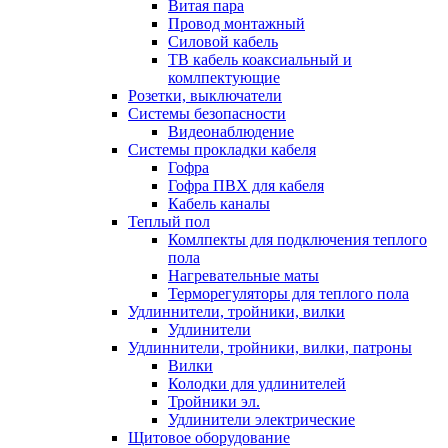
Витая пара
Провод монтажный
Силовой кабель
ТВ кабель коаксиальный и
комлпектующие
Розетки, выключатели
Системы безопасности
Видеонаблюдение
Системы прокладки кабеля
Гофра
Гофра ПВХ для кабеля
Кабель каналы
Теплый пол
Комлпекты для подключения теплого
пола
Нагревательные маты
Терморегуляторы для теплого пола
Удлиннители, тройники, вилки
Удлинители
Удлиннители, тройники, вилки, патроны
Вилки
Колодки для удлинителей
Тройники эл.
Удлинители электрические
Щитовое оборудование