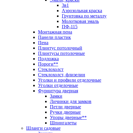
3в1
Аэрозольная краска
Грунтовка по металлу
Молотковая эмаль
ПФ-115
Монтажная пена
Панели пластик
Пена
Плинтус потолочный
Плинтусы потолочные
Подложка
Пороги**
Стеклохолст
Стеклохолст, флизелин
Уголки и профили отделочные
Уголки отделочные
Фурнитура дверная
Замки
Личинки для замков
Петли дверные
Ручки дверные
Упоры дверные**
Шпингалеты
Шланги садовые