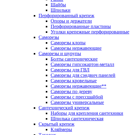
Шайбы
Шпильки
Перфорированный крепеж
Опоры и держатели
Перфорированные пластины
Уголки крепежные перфорированные
Саморезы
Саморезы клопы
Саморезы нержавеющие
Саморезы и шурупы
Болты сантехнические
Саморезы гипсокартон-металл
Саморезы для ГВЛ
Саморезы для сэндвич панелей
Саморезы кровельные
Саморезы нержавеющие**
Саморезы по дереву
Саморезы с прессшайбой
Саморезы универсальные
Сантехнический крепеж
Наборы для крепления сантехники
Шпилька сантехническая
Скрытый крепеж
Кляймеры
Такелаж