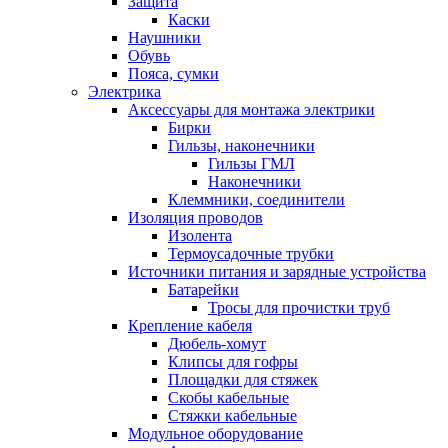
Защита
Каски
Наушники
Обувь
Пояса, сумки
Электрика
Аксессуары для монтажа электрики
Бирки
Гильзы, наконечники
Гильзы ГМЛ
Наконечники
Клеммники, соединители
Изоляция проводов
Изолента
Термоусадочные трубки
Источники питания и зарядные устройства
Батарейки
Тросы для прочистки труб
Крепление кабеля
Дюбель-хомут
Клипсы для гофры
Площадки для стяжек
Скобы кабельные
Стяжки кабельные
Модульное оборудование