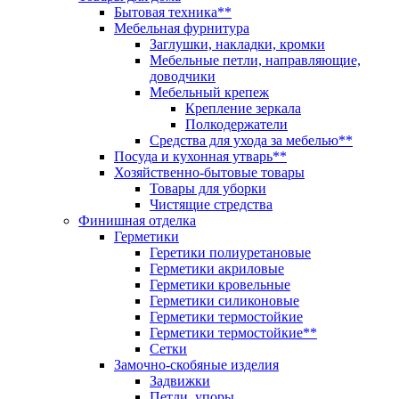
Бытовая техника**
Мебельная фурнитура
Заглушки, накладки, кромки
Мебельные петли, направляющие,
доводчики
Мебельный крепеж
Крепление зеркала
Полкодержатели
Средства для ухода за мебелью**
Посуда и кухонная утварь**
Хозяйственно-бытовые товары
Товары для уборки
Чистящие стредства
Финишная отделка
Герметики
Геретики полиуретановые
Герметики акриловые
Герметики кровельные
Герметики силиконовые
Герметики термостойкие
Герметики термостойкие**
Сетки
Замочно-скобяные изделия
Задвижки
Петли, упоры