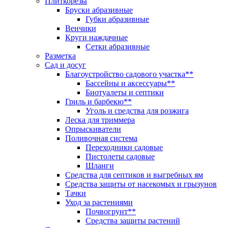
Плиткорезы
Бруски абразивные
Губки абразивные
Венчики
Круги наждачные
Сетки абразивные
Разметка
Сад и досуг
Благоустройство садового участка**
Бассейны и аксессуары**
Биотуалеты и септики
Гриль и барбекю**
Уголь и средства для розжига
Леска для триммера
Опрыскиватели
Поливочная система
Переходники садовые
Пистолеты садовые
Шланги
Средства для септиков и выгребных ям
Средства защиты от насекомых и грызунов
Тачки
Уход за растениями
Почвогрунт**
Средства защиты растений