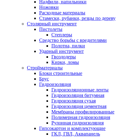
Надфили, напильники
Ножовки
Расходные материалы
Стамески, рубанки, резцы по дереву
Столярный инструмент
Пистолеты
Степлеры
Средство борьбы с вредителями
Полотна, пилки
Ударный инструмент
Гвоздодеры
Кирки, ломы
Стройматериалы
Блоки строительные
Брус
Гидроизоляция
Гидроизоляционные ленты
Гидроизоляция битумная
Гидроизоляция сухая
Гидроизоляция цементная
Мембраны профилированные
Полимерная гидроизоляция
Рулонная гидроизоляция
Гипсокартон и комплектующие
ГКЛ, ГВЛ, Аквапанель