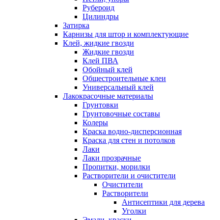
Рубероид
Цилиндры
Затирка
Карнизы для штор и комплектующие
Клей, жидкие гвозди
Жидкие гвозди
Клей ПВА
Обойный клей
Общестроительные клеи
Универсальный клей
Лакокрасочные материалы
Грунтовки
Грунтовочные составы
Колеры
Краска водно-дисперсионная
Краска для стен и потолков
Лаки
Лаки прозрачные
Пропитки, морилки
Растворители и очистители
Очистители
Растворители
Антисептики для дерева
Уголки
Эмали, краски