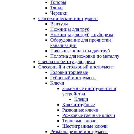
Топоры
Тяпки
Черенки
Сантехнический инструмент
Вантузы
Ножницы для труб
Ножницы для труб, труборезы
Оборудование для прочистки
канализации
Паяльные аппараты для труб
Полотна для ножовки по металлу
Сверла по бетоту для дрели
Слесарный и столярный инструмент
Головки торцевые
Губцевый инструмент
Ключи
Зажимные инструменты и
устройства
Клещи
Ключи трубные
Разводные ключи
Рожковые гаечные ключи
Торцевые ключи
Шестигранные ключи
Резьбонарезной инструмент