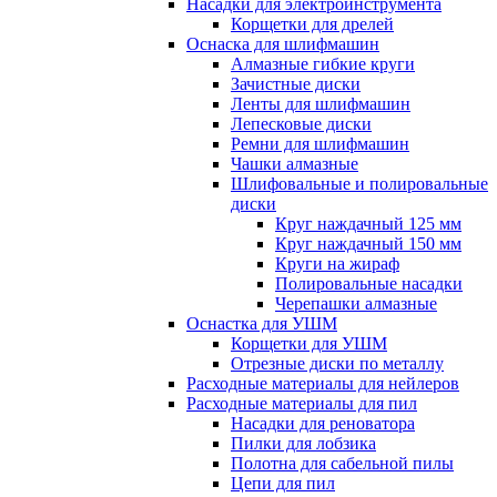
Насадки для электроинструмента
Корщетки для дрелей
Оснаска для шлифмашин
Алмазные гибкие круги
Зачистные диски
Ленты для шлифмашин
Лепесковые диски
Ремни для шлифмашин
Чашки алмазные
Шлифовальные и полировальные
диски
Круг наждачный 125 мм
Круг наждачный 150 мм
Круги на жираф
Полировальные насадки
Черепашки алмазные
Оснастка для УШМ
Корщетки для УШМ
Отрезные диски по металлу
Расходные материалы для нейлеров
Расходные материалы для пил
Насадки для реноватора
Пилки для лобзика
Полотна для сабельной пилы
Цепи для пил