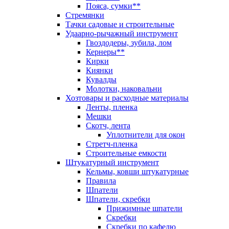
Пояса, сумки**
Стремянки
Тачки садовые и строительные
Удаарно-рычажный инструмент
Гвоздодеры, зубила, лом
Кернеры**
Кирки
Киянки
Кувалды
Молотки, наковальни
Хозтовары и расходные материалы
Ленты, пленка
Мешки
Скотч, лента
Уплотнители для окон
Стретч-пленка
Строительные емкости
Штукатурный инструмент
Кельмы, ковши штукатурные
Правила
Шпатели
Шпатели, скребки
Прижимные шпатели
Скребки
Скребки по кафелю