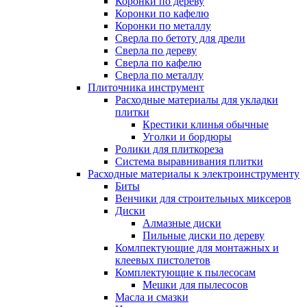
Коронки по дереву
Коронки по кафелю
Коронки по металлу
Сверла по бетоту для дрели
Сверла по дереву
Сверла по кафелю
Сверла по металлу
Плиточника инструмент
Расходные материалы для укладки
плитки
Крестики клинья обычные
Уголки и бордюры
Ролики для плиткореза
Система выравнивания плитки
Расходные материалы к электроинструменту
Биты
Венчики для строительных миксеров
Диски
Алмазные диски
Пильные диски по дереву
Комлпектующие для монтажных и
клеевых пистолетов
Комплектующие к пылесосам
Мешки для пылесосов
Масла и смазки