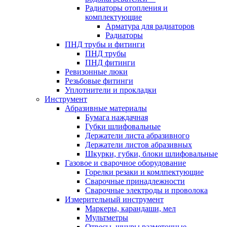
Радиаторы отопления и
комплектующие
Арматура для радиаторов
Радиаторы
ПНД трубы и фитинги
ПНД трубы
ПНД фитинги
Ревизонные люки
Резьбовые фитинги
Уплотнители и прокладки
Инструмент
Абразивные материалы
Бумага наждачная
Губки шлифовальные
Держатели листа абразивного
Держатели листов абразивных
Шкурки, губки, блоки шлифовальные
Газовое и сварочное оборудование
Горелки резаки и комлпектующие
Сварочные принадлежности
Сварочные электроды и проволока
Измерительный инструмент
Маркеры, карандаши, мел
Мультметры
Отвесы, шнуры разметочные