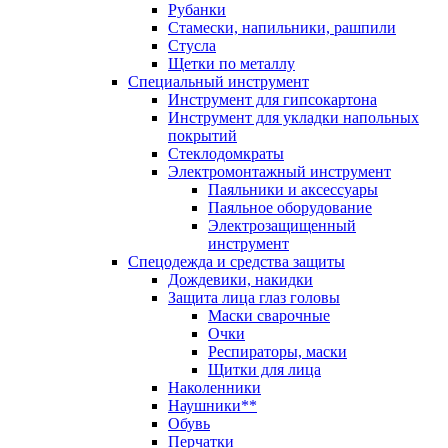
Рубанки
Стамески, напильники, рашпили
Стусла
Щетки по металлу
Специальный инструмент
Инструмент для гипсокартона
Инструмент для укладки напольных
покрытий
Стеклодомкраты
Электромонтажный инструмент
Паяльники и аксессуары
Паяльное оборудование
Электрозащищенный
инструмент
Спецодежда и средства защиты
Дождевики, накидки
Защита лица глаз головы
Маски сварочные
Очки
Респираторы, маски
Щитки для лица
Наколенники
Наушники**
Обувь
Перчатки