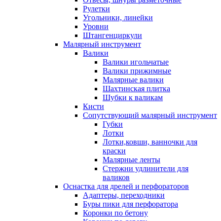
Рулетки
Угольники, линейки
Уровни
Штангенциркули
Малярный инструмент
Валики
Валики игольчатые
Валики прижимные
Малярные валики
Шахтинская плитка
Шубки к валикам
Кисти
Сопутствующий малярный инструмент
Губки
Лотки
Лотки,ковши, ванночки для
краски
Малярные ленты
Стержни удлинители для
валиков
Оснастка для дрелей и перфораторов
Адаптеры, переходники
Буры пики для перфоратора
Коронки по бетону