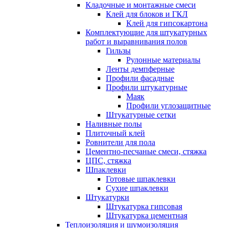
Кладочные и монтажные смеси
Клей для блоков и ГКЛ
Клей для гипсокартона
Комплектующие для штукатурных
работ и выравнивания полов
Гильзы
Рулонные материалы
Ленты демпферные
Профили фасадные
Профили штукатурные
Маяк
Профили углозащитные
Штукатурные сетки
Наливные полы
Плиточный клей
Ровнители для пола
Цементно-песчаные смеси, стяжка
ЦПС, стяжка
Шпаклевки
Готовые шпаклевки
Сухие шпаклевки
Штукатурки
Штукатурка гипсовая
Штукатурка цементная
Теплоизоляция и шумоизоляция