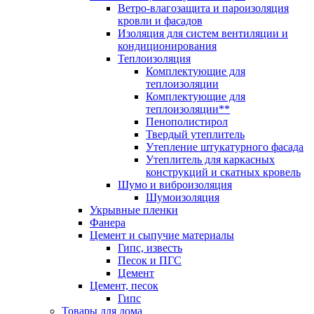
Ветро-влагозащита и пароизоляция
кровли и фасадов
Изоляция для систем вентиляции и
кондиционирования
Теплоизоляция
Комплектующие для
теплоизоляции
Комплектующие для
теплоизоляции**
Пенополистирол
Твердый утеплитель
Утепление штукатурного фасада
Утеплитель для каркасных
конструкций и скатных кровель
Шумо и виброизоляция
Шумоизоляция
Укрывные пленки
Фанера
Цемент и сыпучие материалы
Гипс, известь
Песок и ПГС
Цемент
Цемент, песок
Гипс
Товары для дома