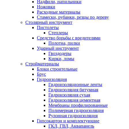
Надфили, напильники
Ножовки
Расходные материалы
Стамески, рубанки, резцы по дереву
Столярный инструмент
Пистолеты
Степлеры
Средство борьбы с вредителями
Полотна, пилки
Ударный инструмент
Гвоздодеры
Кирки, ломы
Стройматериалы
Блоки строительные
Брус
Гидроизоляция
Гидроизоляционные ленты
Гидроизоляция битумная
Гидроизоляция сухая
Гидроизоляция цементная
Мембраны профилированные
Полимерная гидроизоляция
Рулонная гидроизоляция
Гипсокартон и комплектующие
ГКЛ, ГВЛ, Аквапанель