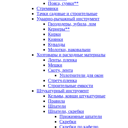
Пояса, сумки**
Стремянки
Тачки садовые и строительные
Удаарно-рычажный инструмент
Гвоздодеры, зубила, лом
Кернеры**
Кирки
Киянки
Кувалды
Молотки, наковальни
Хозтовары и расходные материалы
Ленты, пленка
Мешки
Скотч, лента
Уплотнители для окон
Стретч-пленка
Строительные емкости
Штукатурный инструмент
Кельмы, ковши штукатурные
Правила
Шпатели
Шпатели, скребки
Прижимные шпатели
Скребки
Скребки по кафелю