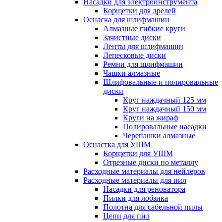
Насадки для электроинструмента
Корщетки для дрелей
Оснаска для шлифмашин
Алмазные гибкие круги
Зачистные диски
Ленты для шлифмашин
Лепесковые диски
Ремни для шлифмашин
Чашки алмазные
Шлифовальные и полировальные
диски
Круг наждачный 125 мм
Круг наждачный 150 мм
Круги на жираф
Полировальные насадки
Черепашки алмазные
Оснастка для УШМ
Корщетки для УШМ
Отрезные диски по металлу
Расходные материалы для нейлеров
Расходные материалы для пил
Насадки для реноватора
Пилки для лобзика
Полотна для сабельной пилы
Цепи для пил