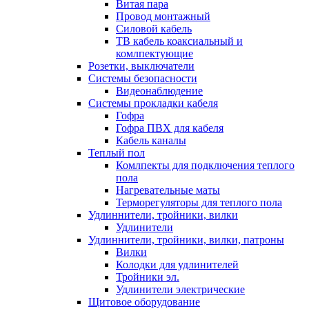
Витая пара
Провод монтажный
Силовой кабель
ТВ кабель коаксиальный и
комлпектующие
Розетки, выключатели
Системы безопасности
Видеонаблюдение
Системы прокладки кабеля
Гофра
Гофра ПВХ для кабеля
Кабель каналы
Теплый пол
Комлпекты для подключения теплого
пола
Нагревательные маты
Терморегуляторы для теплого пола
Удлиннители, тройники, вилки
Удлинители
Удлиннители, тройники, вилки, патроны
Вилки
Колодки для удлинителей
Тройники эл.
Удлинители электрические
Щитовое оборудование