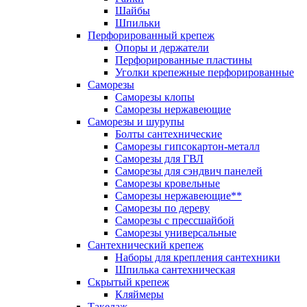
Шайбы
Шпильки
Перфорированный крепеж
Опоры и держатели
Перфорированные пластины
Уголки крепежные перфорированные
Саморезы
Саморезы клопы
Саморезы нержавеющие
Саморезы и шурупы
Болты сантехнические
Саморезы гипсокартон-металл
Саморезы для ГВЛ
Саморезы для сэндвич панелей
Саморезы кровельные
Саморезы нержавеющие**
Саморезы по дереву
Саморезы с прессшайбой
Саморезы универсальные
Сантехнический крепеж
Наборы для крепления сантехники
Шпилька сантехническая
Скрытый крепеж
Кляймеры
Такелаж