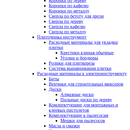
Коронки по дереву
Коронки по кафелю
Коронки по металлу
Сверла по бетоту для дрели
Сверла по дереву
Сверла по кафелю
Сверла по металлу
Плиточника инструмент
Расходные материалы для укладки
плитки
Крестики клинья обычные
Уголки и бордюры
Ролики для плиткореза
Система выравнивания плитки
Расходные материалы к электроинструменту
Биты
Венчики для строительных миксеров
Диски
Алмазные диски
Пильные диски по дереву
Комлпектующие для монтажных и
клеевых пистолетов
Комплектующие к пылесосам
Мешки для пылесосов
Масла и смазки