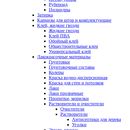
Рубероид
Цилиндры
Затирка
Карнизы для штор и комплектующие
Клей, жидкие гвозди
Жидкие гвозди
Клей ПВА
Обойный клей
Общестроительные клеи
Универсальный клей
Лакокрасочные материалы
Грунтовки
Грунтовочные составы
Колеры
Краска водно-дисперсионная
Краска для стен и потолков
Лаки
Лаки прозрачные
Пропитки, морилки
Растворители и очистители
Очистители
Растворители
Антисептики для дерева
Уголки
Эмали, краски