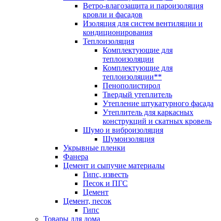
Ветро-влагозащита и пароизоляция
кровли и фасадов
Изоляция для систем вентиляции и
кондиционирования
Теплоизоляция
Комплектующие для
теплоизоляции
Комплектующие для
теплоизоляции**
Пенополистирол
Твердый утеплитель
Утепление штукатурного фасада
Утеплитель для каркасных
конструкций и скатных кровель
Шумо и виброизоляция
Шумоизоляция
Укрывные пленки
Фанера
Цемент и сыпучие материалы
Гипс, известь
Песок и ПГС
Цемент
Цемент, песок
Гипс
Товары для дома