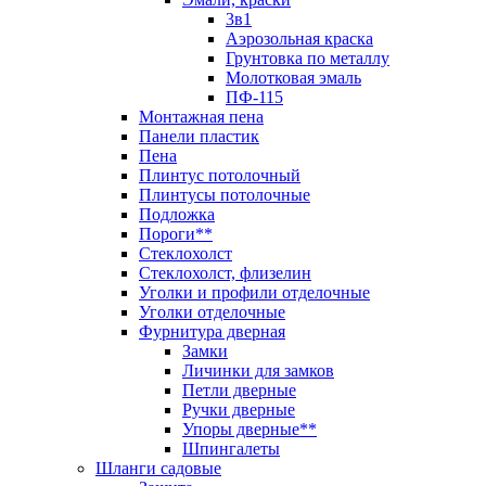
3в1
Аэрозольная краска
Грунтовка по металлу
Молотковая эмаль
ПФ-115
Монтажная пена
Панели пластик
Пена
Плинтус потолочный
Плинтусы потолочные
Подложка
Пороги**
Стеклохолст
Стеклохолст, флизелин
Уголки и профили отделочные
Уголки отделочные
Фурнитура дверная
Замки
Личинки для замков
Петли дверные
Ручки дверные
Упоры дверные**
Шпингалеты
Шланги садовые