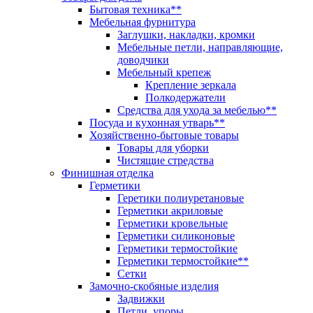
Бытовая техника**
Мебельная фурнитура
Заглушки, накладки, кромки
Мебельные петли, направляющие,
доводчики
Мебельный крепеж
Крепление зеркала
Полкодержатели
Средства для ухода за мебелью**
Посуда и кухонная утварь**
Хозяйственно-бытовые товары
Товары для уборки
Чистящие стредства
Финишная отделка
Герметики
Геретики полиуретановые
Герметики акриловые
Герметики кровельные
Герметики силиконовые
Герметики термостойкие
Герметики термостойкие**
Сетки
Замочно-скобяные изделия
Задвижки
Петли, упоры