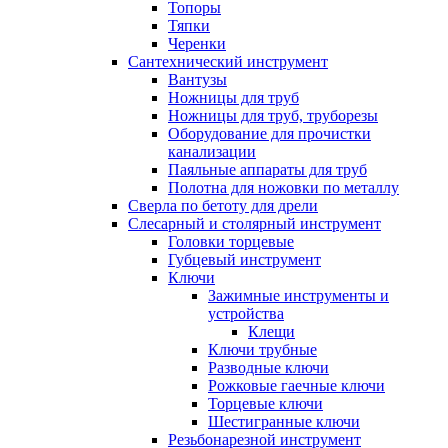
Топоры
Тяпки
Черенки
Сантехнический инструмент
Вантузы
Ножницы для труб
Ножницы для труб, труборезы
Оборудование для прочистки
канализации
Паяльные аппараты для труб
Полотна для ножовки по металлу
Сверла по бетоту для дрели
Слесарный и столярный инструмент
Головки торцевые
Губцевый инструмент
Ключи
Зажимные инструменты и
устройства
Клещи
Ключи трубные
Разводные ключи
Рожковые гаечные ключи
Торцевые ключи
Шестигранные ключи
Резьбонарезной инструмент