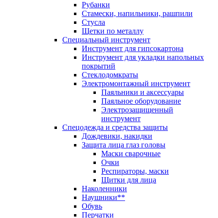
Рубанки
Стамески, напильники, рашпили
Стусла
Щетки по металлу
Специальный инструмент
Инструмент для гипсокартона
Инструмент для укладки напольных
покрытий
Стеклодомкраты
Электромонтажный инструмент
Паяльники и аксессуары
Паяльное оборудование
Электрозащищенный
инструмент
Спецодежда и средства защиты
Дождевики, накидки
Защита лица глаз головы
Маски сварочные
Очки
Респираторы, маски
Щитки для лица
Наколенники
Наушники**
Обувь
Перчатки