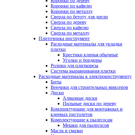
Коронки по дереву
Коронки по кафелю
Коронки по металлу
Сверла по бетоту для дрели
Сверла по дереву
Сверла по кафелю
Сверла по металлу
Плиточника инструмент
Расходные материалы для укладки
плитки
Крестики клинья обычные
Уголки и бордюры
Ролики для плиткореза
Система выравнивания плитки
Расходные материалы к электроинструменту
Биты
Венчики для строительных миксеров
Диски
Алмазные диски
Пильные диски по дереву
Комлпектующие для монтажных и
клеевых пистолетов
Комплектующие к пылесосам
Мешки для пылесосов
Масла и смазки