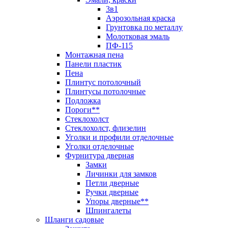
3в1
Аэрозольная краска
Грунтовка по металлу
Молотковая эмаль
ПФ-115
Монтажная пена
Панели пластик
Пена
Плинтус потолочный
Плинтусы потолочные
Подложка
Пороги**
Стеклохолст
Стеклохолст, флизелин
Уголки и профили отделочные
Уголки отделочные
Фурнитура дверная
Замки
Личинки для замков
Петли дверные
Ручки дверные
Упоры дверные**
Шпингалеты
Шланги садовые