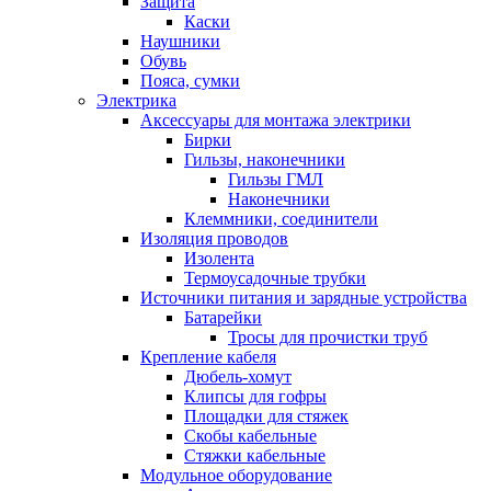
Защита
Каски
Наушники
Обувь
Пояса, сумки
Электрика
Аксессуары для монтажа электрики
Бирки
Гильзы, наконечники
Гильзы ГМЛ
Наконечники
Клеммники, соединители
Изоляция проводов
Изолента
Термоусадочные трубки
Источники питания и зарядные устройства
Батарейки
Тросы для прочистки труб
Крепление кабеля
Дюбель-хомут
Клипсы для гофры
Площадки для стяжек
Скобы кабельные
Стяжки кабельные
Модульное оборудование