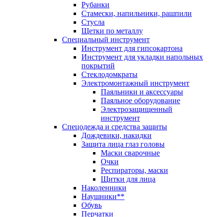
Рубанки
Стамески, напильники, рашпили
Стусла
Щетки по металлу
Специальный инструмент
Инструмент для гипсокартона
Инструмент для укладки напольных
покрытий
Стеклодомкраты
Электромонтажный инструмент
Паяльники и аксессуары
Паяльное оборудование
Электрозащищенный
инструмент
Спецодежда и средства защиты
Дождевики, накидки
Защита лица глаз головы
Маски сварочные
Очки
Респираторы, маски
Щитки для лица
Наколенники
Наушники**
Обувь
Перчатки