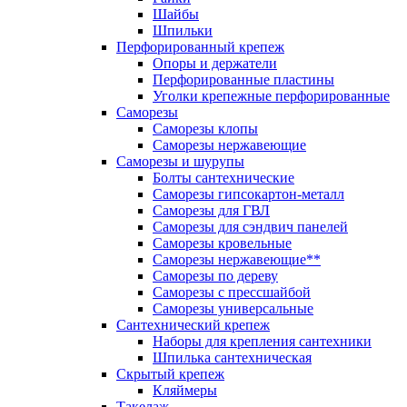
Шайбы
Шпильки
Перфорированный крепеж
Опоры и держатели
Перфорированные пластины
Уголки крепежные перфорированные
Саморезы
Саморезы клопы
Саморезы нержавеющие
Саморезы и шурупы
Болты сантехнические
Саморезы гипсокартон-металл
Саморезы для ГВЛ
Саморезы для сэндвич панелей
Саморезы кровельные
Саморезы нержавеющие**
Саморезы по дереву
Саморезы с прессшайбой
Саморезы универсальные
Сантехнический крепеж
Наборы для крепления сантехники
Шпилька сантехническая
Скрытый крепеж
Кляймеры
Такелаж