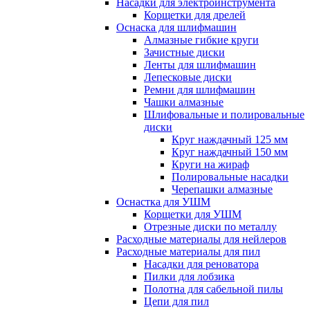
Насадки для электроинструмента
Корщетки для дрелей
Оснаска для шлифмашин
Алмазные гибкие круги
Зачистные диски
Ленты для шлифмашин
Лепесковые диски
Ремни для шлифмашин
Чашки алмазные
Шлифовальные и полировальные
диски
Круг наждачный 125 мм
Круг наждачный 150 мм
Круги на жираф
Полировальные насадки
Черепашки алмазные
Оснастка для УШМ
Корщетки для УШМ
Отрезные диски по металлу
Расходные материалы для нейлеров
Расходные материалы для пил
Насадки для реноватора
Пилки для лобзика
Полотна для сабельной пилы
Цепи для пил