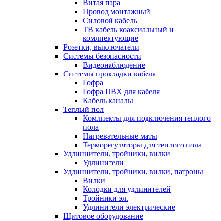
Витая пара
Провод монтажный
Силовой кабель
ТВ кабель коаксиальный и
комлпектующие
Розетки, выключатели
Системы безопасности
Видеонаблюдение
Системы прокладки кабеля
Гофра
Гофра ПВХ для кабеля
Кабель каналы
Теплый пол
Комлпекты для подключения теплого
пола
Нагревательные маты
Терморегуляторы для теплого пола
Удлиннители, тройники, вилки
Удлинители
Удлиннители, тройники, вилки, патроны
Вилки
Колодки для удлинителей
Тройники эл.
Удлинители электрические
Щитовое оборудование