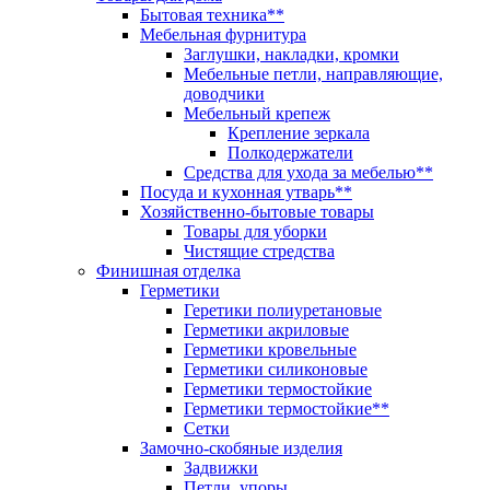
Бытовая техника**
Мебельная фурнитура
Заглушки, накладки, кромки
Мебельные петли, направляющие,
доводчики
Мебельный крепеж
Крепление зеркала
Полкодержатели
Средства для ухода за мебелью**
Посуда и кухонная утварь**
Хозяйственно-бытовые товары
Товары для уборки
Чистящие стредства
Финишная отделка
Герметики
Геретики полиуретановые
Герметики акриловые
Герметики кровельные
Герметики силиконовые
Герметики термостойкие
Герметики термостойкие**
Сетки
Замочно-скобяные изделия
Задвижки
Петли, упоры