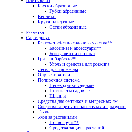
Плиткорезы
Бруски абразивные
Губки абразивные
Венчики
Круги наждачные
Сетки абразивные
Разметка
Сад и досуг
Благоустройство садового участка**
Бассейны и аксессуары**
Биотуалеты и септики
Гриль и барбекю**
Уголь и средства для розжига
Леска для триммера
Опрыскиватели
Поливочная система
Переходники садовые
Пистолеты садовые
Шланги
Средства для септиков и выгребных ям
Средства защиты от насекомых и грызунов
Тачки
Уход за растениями
Почвогрунт**
Средства защиты растений