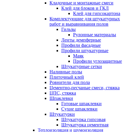
Кладочные и монтажные смеси
Клей для блоков и ГКЛ
Клей для гипсокартона
Комплектующие для штукатурных
работ и выравнивания полов
Гильзы
Рулонные материалы
Ленты демпферные
Профили фасадные
Профили штукатурные
Маяк
Профили углозащитные
Штукатурные сетки
Наливные полы
Плиточный клей
Ровнители для пола
Цементно-песчаные смеси, стяжка
ЦПС, стяжка
Шпаклевки
Готовые шпаклевки
Сухие шпаклевки
Штукатурки
Штукатурка гипсовая
Штукатурка цементная
Теплоизоляция и шумоизоляция