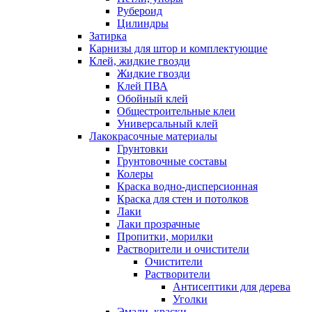
Рубероид
Цилиндры
Затирка
Карнизы для штор и комплектующие
Клей, жидкие гвозди
Жидкие гвозди
Клей ПВА
Обойный клей
Общестроительные клеи
Универсальный клей
Лакокрасочные материалы
Грунтовки
Грунтовочные составы
Колеры
Краска водно-дисперсионная
Краска для стен и потолков
Лаки
Лаки прозрачные
Пропитки, морилки
Растворители и очистители
Очистители
Растворители
Антисептики для дерева
Уголки
Эмали, краски