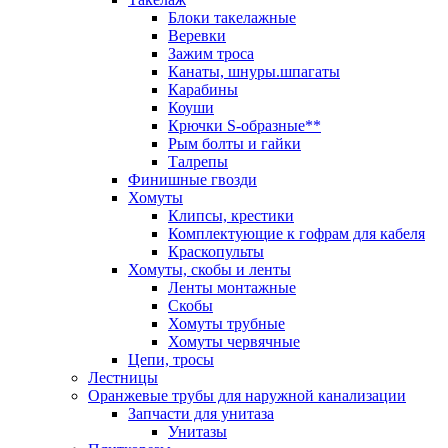
Блоки такелажные
Веревки
Зажим троса
Канаты, шнуры.шпагаты
Карабины
Коуши
Крючки S-образные**
Рым болты и гайки
Талрепы
Финишные гвозди
Хомуты
Клипсы, крестики
Комплектующие к гофрам для кабеля
Краскопульты
Хомуты, скобы и ленты
Ленты монтажные
Скобы
Хомуты трубные
Хомуты червячные
Цепи, тросы
Лестницы
Оранжевые трубы для наружной канализации
Запчасти для унитаза
Унитазы