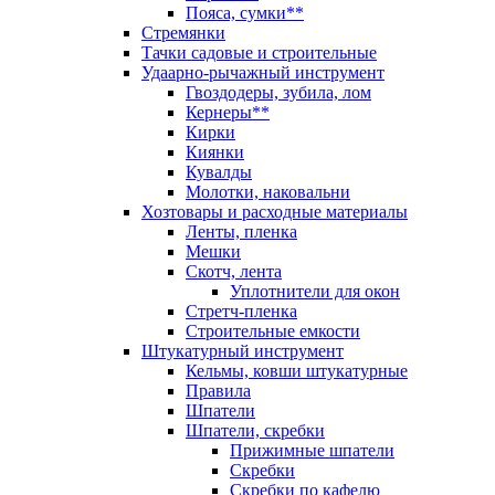
Пояса, сумки**
Стремянки
Тачки садовые и строительные
Удаарно-рычажный инструмент
Гвоздодеры, зубила, лом
Кернеры**
Кирки
Киянки
Кувалды
Молотки, наковальни
Хозтовары и расходные материалы
Ленты, пленка
Мешки
Скотч, лента
Уплотнители для окон
Стретч-пленка
Строительные емкости
Штукатурный инструмент
Кельмы, ковши штукатурные
Правила
Шпатели
Шпатели, скребки
Прижимные шпатели
Скребки
Скребки по кафелю