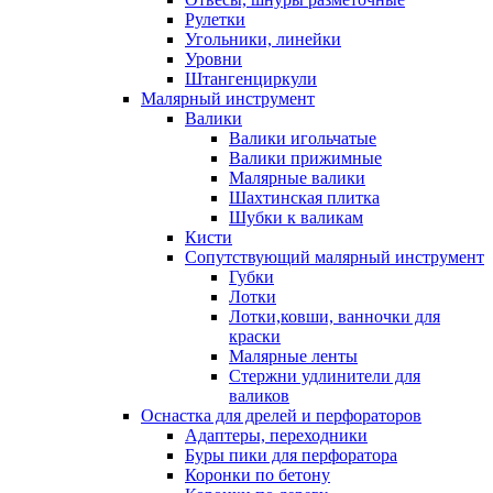
Рулетки
Угольники, линейки
Уровни
Штангенциркули
Малярный инструмент
Валики
Валики игольчатые
Валики прижимные
Малярные валики
Шахтинская плитка
Шубки к валикам
Кисти
Сопутствующий малярный инструмент
Губки
Лотки
Лотки,ковши, ванночки для
краски
Малярные ленты
Стержни удлинители для
валиков
Оснастка для дрелей и перфораторов
Адаптеры, переходники
Буры пики для перфоратора
Коронки по бетону