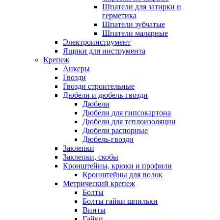
Шпатели для затирки и
герметика
Шпатели зубчатые
Шпатели малярные
Электроинструмент
Ящики для инструмента
Крепеж
Анкеры
Гвозди
Гвозди строительные
Дюбели и дюбель-гвозди
Дюбели
Дюбели для гипсокартона
Дюбели для теплоизоляции
Дюбели распорные
Дюбель-гвозди
Заклепки
Заклепки, скобы
Кронштейны, крюки и профили
Кронштейны для полок
Метрический крепеж
Болты
Болты гайки шпильки
Винты
Гайки