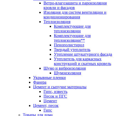
Ветро-влагозащита и пароизоляция
кровли и фасадов
Изоляция для систем вентиляции и
кондиционирования
Теплоизоляция
Комплектующие для
теплоизоляции
Комплектующие для
теплоизоляции**
Пенополистирол
Твердый утеплитель
Утепление штукатурного фасада
Утеплитель для каркасных
конструкций и скатных кровель
Шумо и виброизоляция
Шумоизоляция
Укрывные пленки
Фанера
Цемент и сыпучие материалы
Гипс, известь
Песок и ПГС
Цемент
Цемент, песок
Гипс
Товары для дома