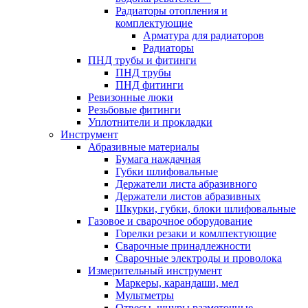
Радиаторы отопления и
комплектующие
Арматура для радиаторов
Радиаторы
ПНД трубы и фитинги
ПНД трубы
ПНД фитинги
Ревизонные люки
Резьбовые фитинги
Уплотнители и прокладки
Инструмент
Абразивные материалы
Бумага наждачная
Губки шлифовальные
Держатели листа абразивного
Держатели листов абразивных
Шкурки, губки, блоки шлифовальные
Газовое и сварочное оборудование
Горелки резаки и комлпектующие
Сварочные принадлежности
Сварочные электроды и проволока
Измерительный инструмент
Маркеры, карандаши, мел
Мультметры
Отвесы, шнуры разметочные