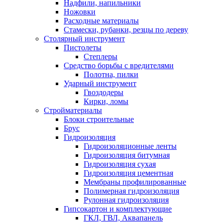
Надфили, напильники
Ножовки
Расходные материалы
Стамески, рубанки, резцы по дереву
Столярный инструмент
Пистолеты
Степлеры
Средство борьбы с вредителями
Полотна, пилки
Ударный инструмент
Гвоздодеры
Кирки, ломы
Стройматериалы
Блоки строительные
Брус
Гидроизоляция
Гидроизоляционные ленты
Гидроизоляция битумная
Гидроизоляция сухая
Гидроизоляция цементная
Мембраны профилированные
Полимерная гидроизоляция
Рулонная гидроизоляция
Гипсокартон и комплектующие
ГКЛ, ГВЛ, Аквапанель