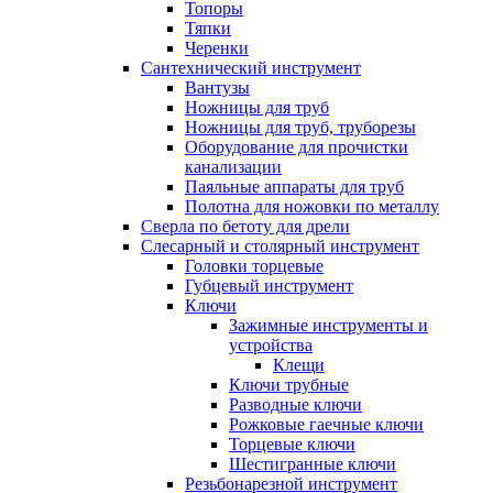
Топоры
Тяпки
Черенки
Сантехнический инструмент
Вантузы
Ножницы для труб
Ножницы для труб, труборезы
Оборудование для прочистки
канализации
Паяльные аппараты для труб
Полотна для ножовки по металлу
Сверла по бетоту для дрели
Слесарный и столярный инструмент
Головки торцевые
Губцевый инструмент
Ключи
Зажимные инструменты и
устройства
Клещи
Ключи трубные
Разводные ключи
Рожковые гаечные ключи
Торцевые ключи
Шестигранные ключи
Резьбонарезной инструмент