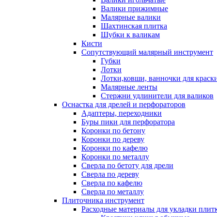
Валики прижимные
Малярные валики
Шахтинская плитка
Шубки к валикам
Кисти
Сопутствующий малярный инструмент
Губки
Лотки
Лотки,ковши, ванночки для краск
Малярные ленты
Стержни удлинители для валиков
Оснастка для дрелей и перфораторов
Адаптеры, переходники
Буры пики для перфоратора
Коронки по бетону
Коронки по дереву
Коронки по кафелю
Коронки по металлу
Сверла по бетоту для дрели
Сверла по дереву
Сверла по кафелю
Сверла по металлу
Плиточника инструмент
Расходные материалы для укладки плит