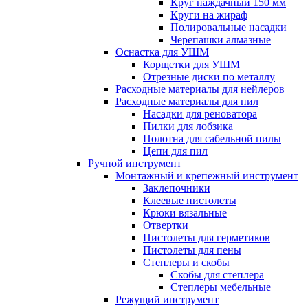
Круг наждачный 150 мм
Круги на жираф
Полировальные насадки
Черепашки алмазные
Оснастка для УШМ
Корщетки для УШМ
Отрезные диски по металлу
Расходные материалы для нейлеров
Расходные материалы для пил
Насадки для реноватора
Пилки для лобзика
Полотна для сабельной пилы
Цепи для пил
Ручной инструмент
Монтажный и крепежный инструмент
Заклепочники
Клеевые пистолеты
Крюки вязальные
Отвертки
Пистолеты для герметиков
Пистолеты для пены
Степлеры и скобы
Скобы для степлера
Степлеры мебельные
Режущий инструмент