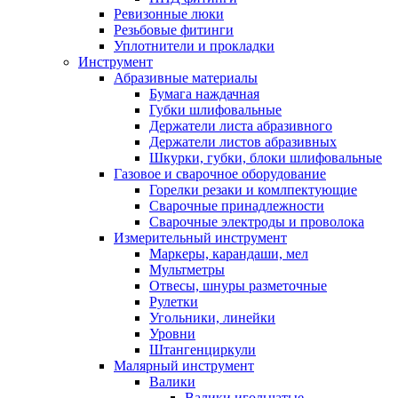
Ревизонные люки
Резьбовые фитинги
Уплотнители и прокладки
Инструмент
Абразивные материалы
Бумага наждачная
Губки шлифовальные
Держатели листа абразивного
Держатели листов абразивных
Шкурки, губки, блоки шлифовальные
Газовое и сварочное оборудование
Горелки резаки и комлпектующие
Сварочные принадлежности
Сварочные электроды и проволока
Измерительный инструмент
Маркеры, карандаши, мел
Мультметры
Отвесы, шнуры разметочные
Рулетки
Угольники, линейки
Уровни
Штангенциркули
Малярный инструмент
Валики
Валики игольчатые