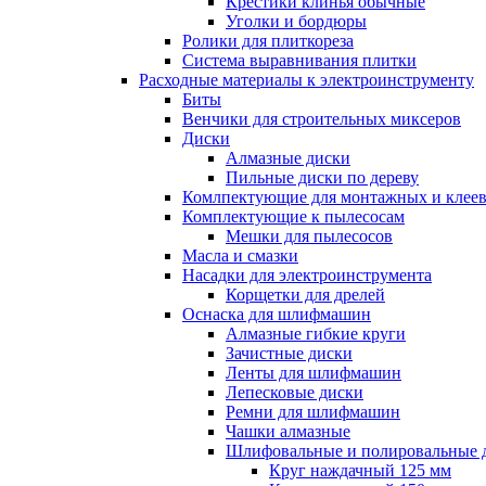
Крестики клинья обычные
Уголки и бордюры
Ролики для плиткореза
Система выравнивания плитки
Расходные материалы к электроинструменту
Биты
Венчики для строительных миксеров
Диски
Алмазные диски
Пильные диски по дереву
Комлпектующие для монтажных и клеев
Комплектующие к пылесосам
Мешки для пылесосов
Масла и смазки
Насадки для электроинструмента
Корщетки для дрелей
Оснаска для шлифмашин
Алмазные гибкие круги
Зачистные диски
Ленты для шлифмашин
Лепесковые диски
Ремни для шлифмашин
Чашки алмазные
Шлифовальные и полировальные 
Круг наждачный 125 мм